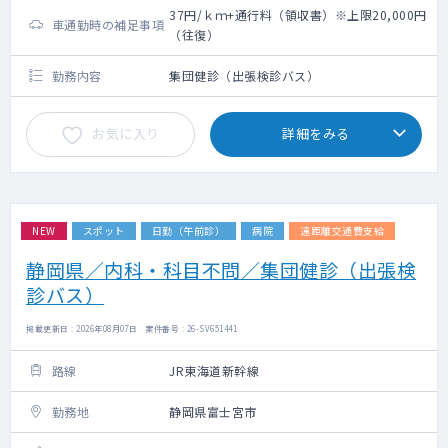
37円/ｋｍ+通行料（領収書）※上限20,000円
車通勤時の補足事項
（往復）
勤務内容
集団健診（出張検診バス）
お気に入り
詳細をみる
NEW
スポット
日勤（午前診）
病院
遠距離交通費支給
静岡県／内科・科目不問／集団健診（出張検
診バス）
掲載更新日 : 2026年08月07日 案件番号 : 26-SV651441
路線
JR東海道新幹線
勤務地
静岡県富士宮市