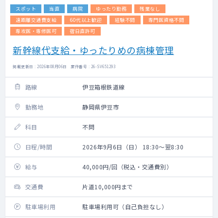
スポット
当直
病院
ゆったり勤務
残業なし
遠距離交通費支給
60代以上歓迎
経験不問
専門医資格不問
専攻医・専修医可
宿日直許可
新幹線代支給・ゆったりめの病棟管理
掲載更新日 : 2026年08月06日 案件番号 : 26-SV651293
路線
伊豆箱根鉄道線
勤務地
静岡県伊豆市
科目
不問
日程/時間
2026年9月6日（日） 18:30～翌8:30
給与
40,000円/回（税込・交通費別）
交通費
片道10,000円まで
駐車場利用
駐車場利用可（自己負担なし）