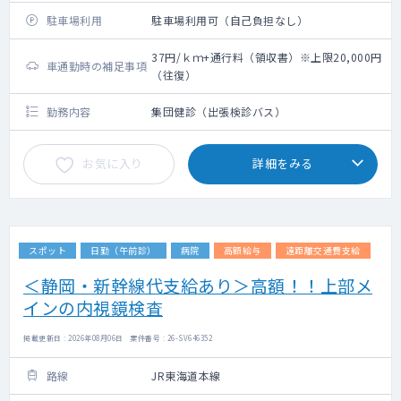
上限20,000円（往復）
駐車場利用
駐車場利用可（自己負担なし）
37円/ｋｍ+通行料（領収書）※上限20,000円
車通勤時の補足事項
（往復）
勤務内容
集団健診（出張検診バス）
お気に入り
詳細をみる
スポット
日勤（午前診）
病院
高額給与
遠距離交通費支給
＜静岡・新幹線代支給あり＞高額！！上部メ
インの内視鏡検査
掲載更新日 : 2026年08月06日 案件番号 : 26-SV646352
路線
JR東海道本線