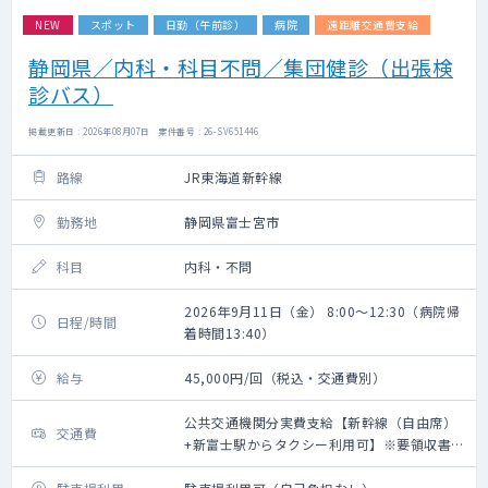
NEW
スポット
日勤（午前診）
病院
遠距離交通費支給
静岡県／内科・科目不問／集団健診（出張検
診バス）
掲載更新日 : 2026年08月07日 案件番号 : 26-SV651446
路線
JR東海道新幹線
勤務地
静岡県富士宮市
科目
内科・不問
2026年9月11日（金） 8:00～12:30（病院帰
日程/時間
着時間13:40）
給与
45,000円/回（税込・交通費別）
公共交通機関分実費支給【新幹線（自由席）
交通費
+新富士駅からタクシー利用可】※要領収書・
上限20,000円（往復）