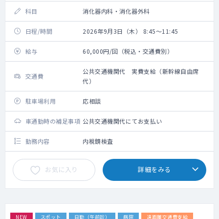
科目
消化器内科・消化器外科
日程/時間
2026年9月3日（木） 8:45～11:45
給与
60,000円/回（税込・交通費別）
公共交通機関代 実費支給（新幹線自由席
交通費
代）
駐車場利用
応相談
車通勤時の補足事項
公共交通機関代にてお支払い
勤務内容
内視鏡検査
お気に入り
詳細をみる
NEW
スポット
日勤（午前診）
病院
遠距離交通費支給