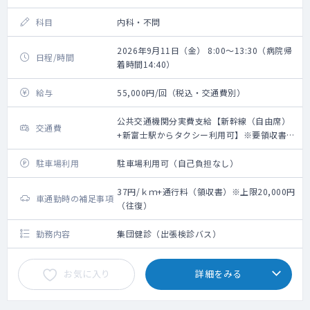
科目
内科・不問
2026年9月11日（金） 8:00～13:30（病院帰
日程/時間
着時間14:40）
給与
55,000円/回（税込・交通費別）
公共交通機関分実費支給【新幹線（自由席）
交通費
+新富士駅からタクシー利用可】※要領収書・
上限20,000円（往復）
駐車場利用
駐車場利用可（自己負担なし）
37円/ｋｍ+通行料（領収書）※上限20,000円
車通勤時の補足事項
（往復）
勤務内容
集団健診（出張検診バス）
お気に入り
詳細をみる