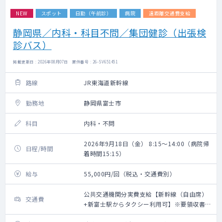
NEW
スポット
日勤（午前診）
病院
遠距離交通費支給
静岡県／内科・科目不問／集団健診（出張検
診バス）
掲載更新日 : 2026年08月07日 案件番号 : 26-SV651451
路線
JR東海道新幹線
勤務地
静岡県富士市
科目
内科・不問
2026年9月18日（金） 8:15～14:00（病院帰
日程/時間
着時間15:15）
給与
55,000円/回（税込・交通費別）
公共交通機関分実費支給【新幹線（自由席）
交通費
+新富士駅からタクシー利用可】※要領収書・
上限20,000円（往復）