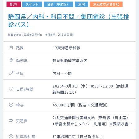
NEW
スポット
日勤（午前診）
病院
遠距離交通費支給
静岡県／内科・科目不問／集団健診（出張検
診バス）
掲載更新日 : 2026年08月07日 案件番号 : 26-SV651438
路線
JR東海道新幹線
勤務地
静岡県静岡市清水区
科目
内科・不問
2026年9月3日（木） 8:30～12:00（病院帰
日程/時間
着時間13:10）
給与
45,000円/回（税込・交通費別）
公共交通機関分実費支給【新幹線（自由席）
交通費
+新富士駅からタクシー利用可】※要領収書・
上限20,000円（往復）
駐車場利用
駐車場利用可（自己負担なし）