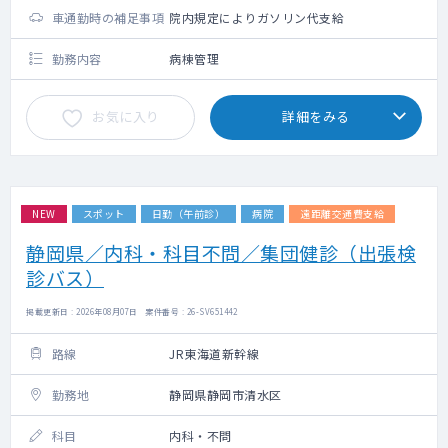
車通勤時の補足事項
院内規定によりガソリン代支給
勤務内容
病棟管理
お気に入り
詳細をみる
NEW
スポット
日勤（午前診）
病院
遠距離交通費支給
静岡県／内科・科目不問／集団健診（出張検
診バス）
掲載更新日 : 2026年08月07日 案件番号 : 26-SV651442
路線
JR東海道新幹線
勤務地
静岡県静岡市清水区
科目
内科・不問