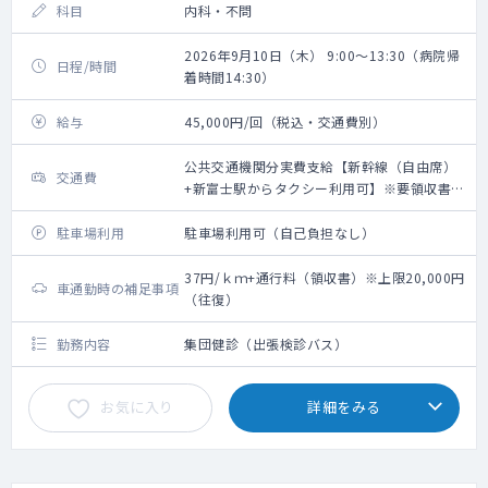
科目
内科・不問
2026年9月10日（木） 9:00～13:30（病院帰
日程/時間
着時間14:30）
給与
45,000円/回（税込・交通費別）
公共交通機関分実費支給【新幹線（自由席）
交通費
+新富士駅からタクシー利用可】※要領収書・
上限20,000円（往復）
駐車場利用
駐車場利用可（自己負担なし）
37円/ｋｍ+通行料（領収書）※上限20,000円
車通勤時の補足事項
（往復）
勤務内容
集団健診（出張検診バス）
お気に入り
詳細をみる