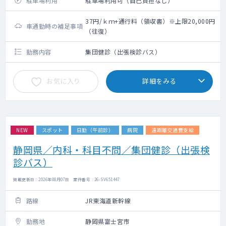
駐車場利用
駐車場利用可（自己負担なし）
37円/ｋｍ+通行料（領収書）※上限20,000円
車通勤時の補足事項
（往復）
勤務内容
集団健診（出張検診バス）
お気に入り
詳細をみる
NEW
スポット
日勤（午前診）
病院
遠距離交通費支給
静岡県／内科・科目不問／集団健診（出張検
診バス）
掲載更新日 : 2026年08月07日 案件番号 : 26-SV651447
路線
JR東海道新幹線
勤務地
静岡県富士宮市