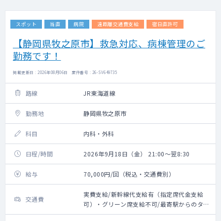
スポット
当直
病院
遠距離交通費支給
宿日直許可
【静岡県牧之原市】救急対応、病棟管理のご
勤務です！
掲載更新日 : 2026年08月06日 案件番号 : 26-SV649735
路線
JR東海道線
勤務地
静岡県牧之原市
科目
内科・外科
日程/時間
2026年9月18日（金） 21:00～翌8:30
給与
70,000円/回（税込・交通費別）
実費支給/新幹線代支給有（指定席代金支給
交通費
可）・グリーン席支給不可/最寄駅からのタク
シー代支給不可・路線バス代支給可