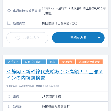
37円/ｋｍ+通行料（領収書）※上限20,000円
車通勤時の補足事項
（往復）
勤務内容
集団健診（出張検診バス）
お気に入り
詳細をみる
スポット
日勤（午前診）
病院
高額給与
遠距離交通費支給
＜静岡・新幹線代支給あり＞高額！！上部メ
インの内視鏡検査
掲載更新日 : 2026年08月06日 案件番号 : 26-SV646349
路線
JR東海道本線
勤務地
静岡県田方郡函南町