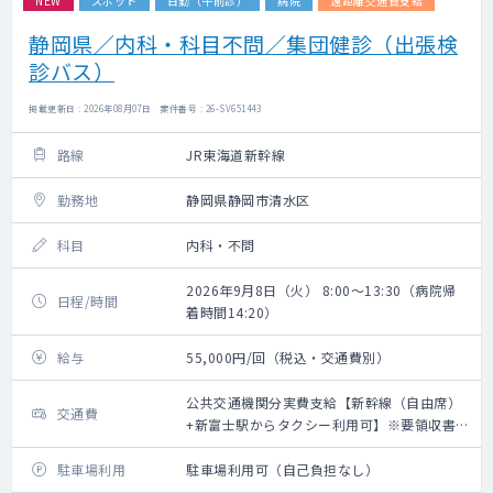
NEW
スポット
日勤（午前診）
病院
遠距離交通費支給
静岡県／内科・科目不問／集団健診（出張検
診バス）
掲載更新日 : 2026年08月07日 案件番号 : 26-SV651443
路線
JR東海道新幹線
勤務地
静岡県静岡市清水区
科目
内科・不問
2026年9月8日（火） 8:00～13:30（病院帰
日程/時間
着時間14:20）
給与
55,000円/回（税込・交通費別）
公共交通機関分実費支給【新幹線（自由席）
交通費
+新富士駅からタクシー利用可】※要領収書・
上限20,000円（往復）
駐車場利用
駐車場利用可（自己負担なし）