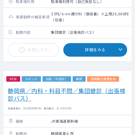
駐車場利用
駐車場利用可（自己負担なし）
37円/ｋｍ+通行料（領収書）※上限20,000円
車通勤時の補足事項
（往復）
勤務内容
集団健診（出張検診バス）
お気に入り
詳細をみる
NEW
スポット
日勤（午前診）
病院
遠距離交通費支給
静岡県／内科・科目不問／集団健診（出張検
診バス）
掲載更新日 : 2026年08月07日 案件番号 : 26-SV651450
路線
JR東海道新幹線
勤務地
静岡県富士市