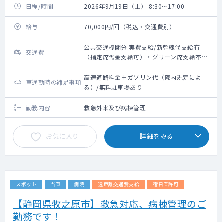
日程/時間
2026年9月19日（土） 8:30～17:00
給与
70,000円/回（税込・交通費別）
公共交通機関分 実費支給/新幹線代支給有
交通費
（指定席代金支給可）・グリーン席支給不可/
最寄駅からのタクシー代支給不可・路線バス
代支給可
高速道路料金＋ガソリン代（院内規定によ
車通勤時の補足事項
る）/無料駐車場あり
勤務内容
救急外来及び病棟管理
お気に入り
詳細をみる
スポット
当直
病院
遠距離交通費支給
宿日直許可
【静岡県牧之原市】救急対応、病棟管理のご
勤務です！