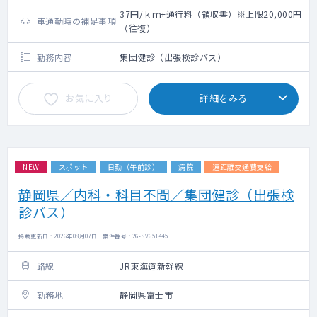
37円/ｋｍ+通行料（領収書）※上限20,000円
車通勤時の補足事項
（往復）
勤務内容
集団健診（出張検診バス）
お気に入り
詳細をみる
NEW
スポット
日勤（午前診）
病院
遠距離交通費支給
静岡県／内科・科目不問／集団健診（出張検
診バス）
掲載更新日 : 2026年08月07日 案件番号 : 26-SV651445
路線
JR東海道新幹線
勤務地
静岡県富士市