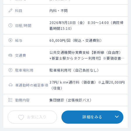
科目
内科・不問
2026年9月18日（金） 8:30～14:00（病院帰
日程/時間
着時間15:10）
給与
60,000円/回（税込・交通費別）
公共交通機関分実費支給【新幹線（自由席）
交通費
+新富士駅からタクシー利用可】※要領収書・
上限20,000円（往復）
駐車場利用
駐車場利用可（自己負担なし）
37円/ｋｍ+通行料（領収書）※上限20,000円
車通勤時の補足事項
（往復）
勤務内容
集団健診（出張検診バス）
お気に入り
詳細をみる