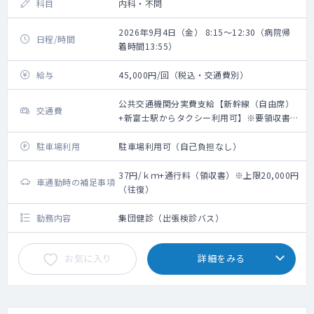
科目
内科・不問
2026年9月4日（金） 8:15～12:30（病院帰
日程/時間
着時間13:55）
給与
45,000円/回（税込・交通費別）
公共交通機関分実費支給【新幹線（自由席）
交通費
+新富士駅からタクシー利用可】※要領収書・
上限20,000円（往復）
駐車場利用
駐車場利用可（自己負担なし）
37円/ｋｍ+通行料（領収書）※上限20,000円
車通勤時の補足事項
（往復）
勤務内容
集団健診（出張検診バス）
お気に入り
詳細をみる