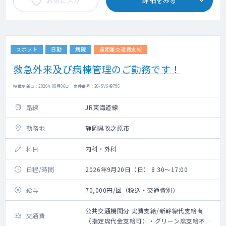
お気に入り
詳細をみる
スポット
日勤
病院
遠距離交通費支給
救急外来及び病棟管理のご勤務です！
掲載更新日 : 2026年08月06日 案件番号 : 26-SV649756
路線
JR東海道線
勤務地
静岡県牧之原市
科目
内科・外科
日程/時間
2026年9月20日（日） 8:30～17:00
給与
70,000円/回（税込・交通費別）
公共交通機関分 実費支給/新幹線代支給有
交通費
（指定席代金支給可）・グリーン席支給不可/