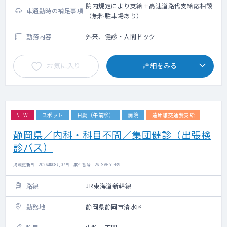
院内規定により支給＋高速道路代支給応相談
車通勤時の補足事項
（無料駐車場あり）
勤務内容
外来、健診・人間ドック
お気に入り
詳細をみる
NEW
スポット
日勤（午前診）
病院
遠距離交通費支給
静岡県／内科・科目不問／集団健診（出張検
診バス）
掲載更新日 : 2026年08月07日 案件番号 : 26-SV651439
路線
JR東海道新幹線
勤務地
静岡県静岡市清水区