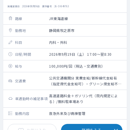
掲載更新日 : 2026年08月06日 案件番号 : 26-SV649763
路線
JR東海道線
勤務地
静岡県牧之原市
科目
内科・外科
日程/時間
2026年9月19日（土） 17:00～翌8:30
給与
100,000円/回（税込・交通費別）
公共交通機関分 実費支給/新幹線代支給有
交通費
（指定席代金支給可）・グリーン席支給不可/
最寄駅からのタクシー代支給不可・路線バス
代支給可
高速道路料金＋ガソリン代（院内規定によ
車通勤時の補足事項
る）/無料駐車場あり
勤務内容
救急外来及び病棟管理