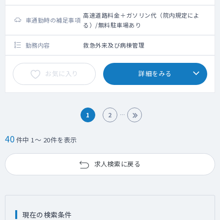
最寄駅からのタクシー代支給不可・路線バス
代支給可
高速道路料金＋ガソリン代（院内規定によ
車通勤時の補足事項
る）/無料駐車場あり
勤務内容
救急外来及び病棟管理
お気に入り
詳細をみる
1
2
40
件中 1～ 20件を表示
求人検索に戻る
現在の検索条件