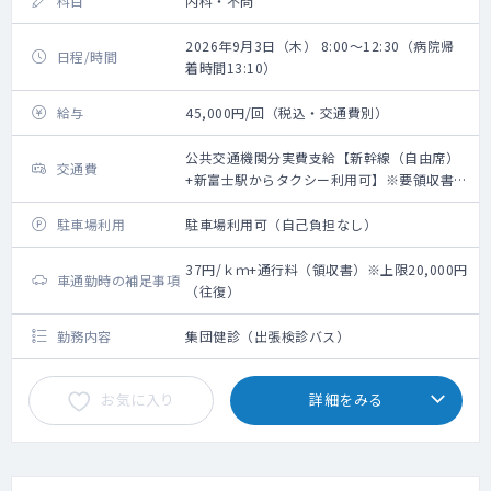
科目
内科・不問
2026年9月3日（木） 8:00～12:30（病院帰
日程/時間
着時間13:10）
給与
45,000円/回（税込・交通費別）
公共交通機関分実費支給【新幹線（自由席）
交通費
+新富士駅からタクシー利用可】※要領収書・
上限20,000円（往復）
駐車場利用
駐車場利用可（自己負担なし）
37円/ｋｍ+通行料（領収書）※上限20,000円
車通勤時の補足事項
（往復）
勤務内容
集団健診（出張検診バス）
お気に入り
詳細をみる