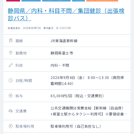
静岡県／内科・科目不問／集団健診（出張検
診バス）
掲載更新日 : 2026年08月07日 案件番号 : 26-SV651440
路線
JR東海道新幹線
勤務地
静岡県富士市
科目
内科・不問
2026年9月4日（金） 8:00～13:30（病院帰
日程/時間
着時間14:40）
給与
65,000円/回（税込・交通費別）
公共交通機関分実費支給【新幹線（自由席）
交通費
+新富士駅からタクシー利用可】※要領収書・
上限20,000円（往復）
駐車場利用
駐車場利用可（自己負担なし）