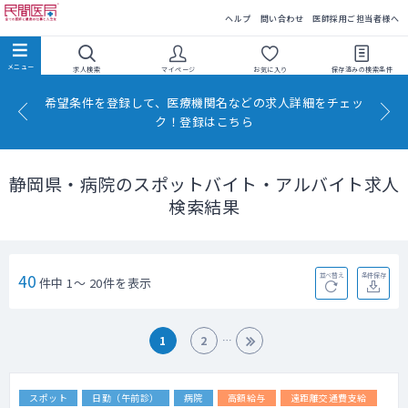
民間医局
ヘルプ
問い合わせ
医師採用ご担当者様へ
求人検索
マイページ
お気に入り
保存済みの
検索条件
希望条件を登録して、医療機関名などの求人詳細をチェッ
ク！登録はこちら
静岡県・病院のスポットバイト・アルバイト求人
検索結果
40
並べ替え
条件保存
件中 1～ 20件を表示
1
2
スポット
日勤（午前診）
病院
高額給与
遠距離交通費支給