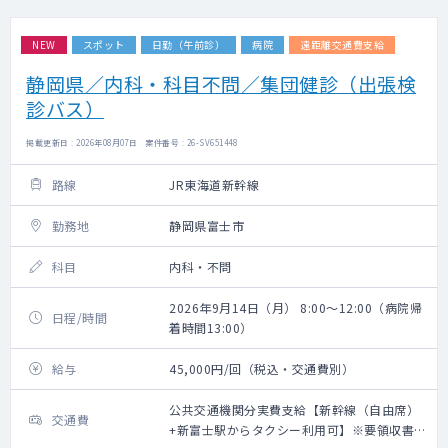
NEW
スポット
日勤（午前診）
病院
遠距離交通費支給
静岡県／内科・科目不問／集団健診（出張検
診バス）
掲載更新日 : 2026年08月07日 案件番号 : 26-SV651448
路線
JR東海道新幹線
勤務地
静岡県富士市
科目
内科・不問
2026年9月14日（月） 8:00～12:00（病院帰
日程/時間
着時間13:00）
給与
45,000円/回（税込・交通費別）
公共交通機関分実費支給【新幹線（自由席）
交通費
+新富士駅からタクシー利用可】※要領収書・