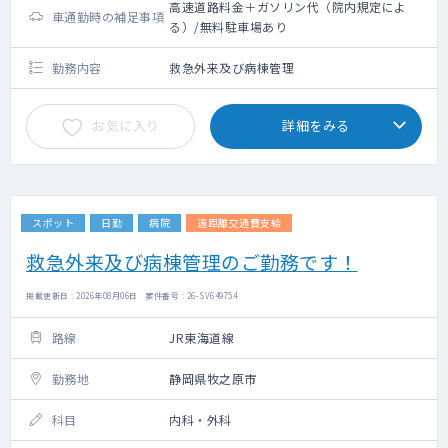
高速道路料金＋ガソリン代（院内規定によ
車通勤時の補足事項
る）/無料駐車場あり
勤務内容
救急外来及び病棟管理
お気に入り
詳細をみる
スポット
日勤
病院
遠距離交通費支給
救急外来及び病棟管理のご勤務です！
掲載更新日 : 2026年08月06日 案件番号 : 26-SV649754
路線
JR東海道線
勤務地
静岡県牧之原市
科目
内科・外科