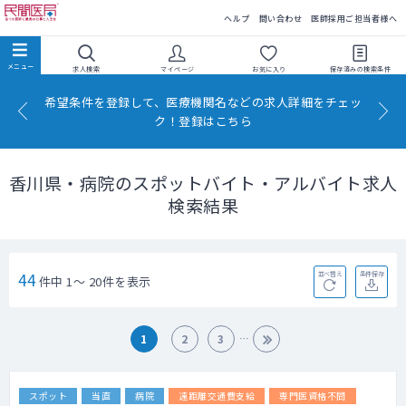
民間医局
ヘルプ
問い合わせ
医師採用ご担当者様へ
求人検索
マイページ
お気に入り
保存済みの
検索条件
希望条件を登録して、医療機関名などの求人詳細をチェッ
ク！登録はこちら
香川県・病院のスポットバイト・アルバイト求人
検索結果
44
並べ替え
条件保存
件中 1～ 20件を表示
1
2
3
スポット
当直
病院
遠距離交通費支給
専門医資格不問