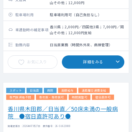
山その他；12,000円
駐車場利用
駐車場利用可（自己負担なし）
香川県；2,000円／四国他3県；7,000円／岡
車通勤時の補足事項
山その他；12,000円支給
勤務内容
日当直業務（時間外外来、病棟管理）
お気に入り
詳細をみる
スポット
日当直
病院
高額給与
遠距離交通費支給
専門医資格不問
専攻医・専修医可
時間調整可
宿日直許可
香川県木田郡／日当直／50床未満の一般病
院 ●宿日直許可あり●
掲載更新日 : 2026年07月27日 案件番号 : 26-SU623008