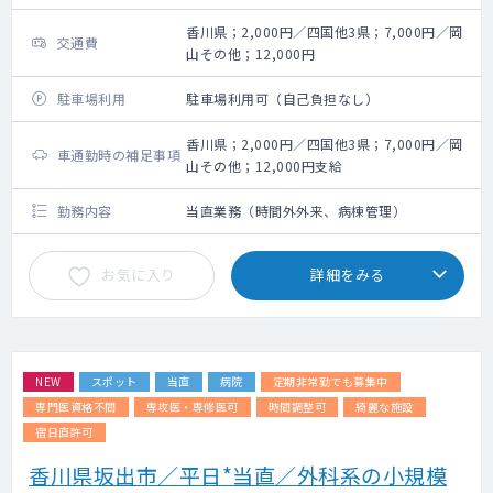
香川県；2,000円／四国他3県；7,000円／岡
交通費
山その他；12,000円
駐車場利用
駐車場利用可（自己負担なし）
香川県；2,000円／四国他3県；7,000円／岡
車通勤時の補足事項
山その他；12,000円支給
勤務内容
当直業務（時間外外来、病棟管理）
お気に入り
詳細をみる
NEW
スポット
当直
病院
定期非常勤でも募集中
専門医資格不問
専攻医・専修医可
時間調整可
綺麗な施設
宿日直許可
香川県坂出市／平日*当直／外科系の小規模