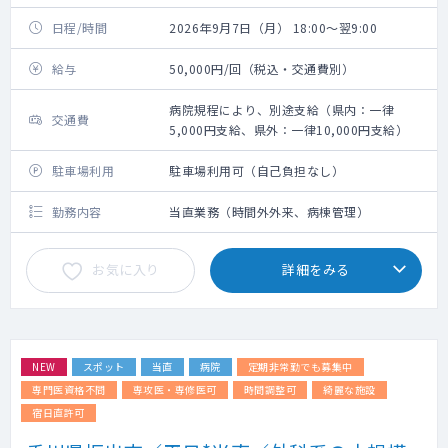
日程/時間
2026年9月7日（月） 18:00～翌9:00
給与
50,000円/回（税込・交通費別）
病院規程により、別途支給（県内：一律
交通費
5,000円支給、県外：一律10,000円支給）
駐車場利用
駐車場利用可（自己負担なし）
勤務内容
当直業務（時間外外来、病棟管理）
お気に入り
詳細をみる
NEW
スポット
当直
病院
定期非常勤でも募集中
専門医資格不問
専攻医・専修医可
時間調整可
綺麗な施設
宿日直許可