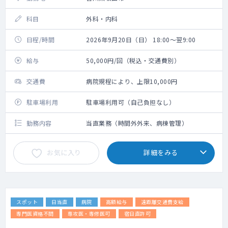
科目
外科・内科
日程/時間
2026年9月20日（日） 18:00～翌9:00
給与
50,000円/回（税込・交通費別）
交通費
病院規程により、上限10,000円
駐車場利用
駐車場利用可（自己負担なし）
勤務内容
当直業務（時間外外来、病棟管理）
お気に入り
詳細をみる
スポット
日当直
病院
高額給与
遠距離交通費支給
専門医資格不問
専攻医・専修医可
宿日直許可