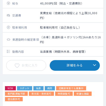
給与
40,000円/回（税込・交通費別）
実費支給（依頼元の規程により上限20,000
交通費
円）
駐車場利用
駐車場利用可（自己負担なし）
〔お車〕高速料金＋ガソリン代(1kmあたり16
車通勤時の補足事項
円)
勤務内容
当直業務（時間外外来、病棟管理）
お気に入り
詳細をみる
NEW
スポット
当直
病院
定期非常勤でも募集中
専門医資格不問
専攻医・専修医可
時間調整可
綺麗な施設
宿日直許可