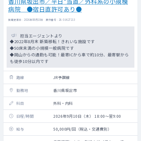
香川県坂出市／平日*当直／外科系の小規模
病院 ●宿日直許可あり●
掲載更新日 : 2026年08月10日 案件番号 : 26-SU627213
担当エージェントより
◆2022年8月末 新築移転！きれいな施設です
◆50床未満の小規模一般病院です
◆岡山からの通勤も可能！最寄ICから車で約10分、最寄駅から
も徒歩10分以内です
路線
JR予讃線
勤務地
香川県坂出市
科目
外科・内科
日程/時間
2026年9月10日（木） 18:00～翌9:00
給与
50,000円/回（税込・交通費別）