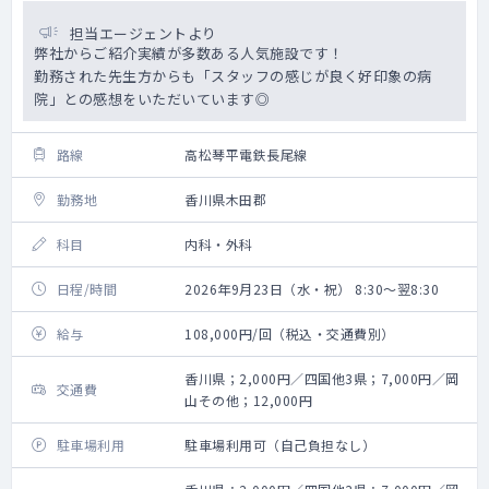
担当エージェントより
弊社からご紹介実績が多数ある人気施設です！
勤務された先生方からも「スタッフの感じが良く好印象の病
院」との感想をいただいています◎
路線
高松琴平電鉄長尾線
勤務地
香川県木田郡
科目
内科・外科
日程/時間
2026年9月23日（水・祝） 8:30～翌8:30
給与
108,000円/回（税込・交通費別）
香川県；2,000円／四国他3県；7,000円／岡
交通費
山その他；12,000円
駐車場利用
駐車場利用可（自己負担なし）