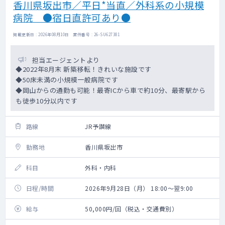
香川県坂出市／平日*当直／外科系の小規模
病院 ●宿日直許可あり●
掲載更新日 : 2026年08月10日 案件番号 : 26-SU627381
担当エージェントより
◆2022年8月末 新築移転！きれいな施設です
◆50床未満の小規模一般病院です
◆岡山からの通勤も可能！最寄ICから車で約10分、最寄駅から
も徒歩10分以内です
路線
JR予讃線
勤務地
香川県坂出市
科目
外科・内科
日程/時間
2026年9月28日（月） 18:00～翌9:00
給与
50,000円/回（税込・交通費別）