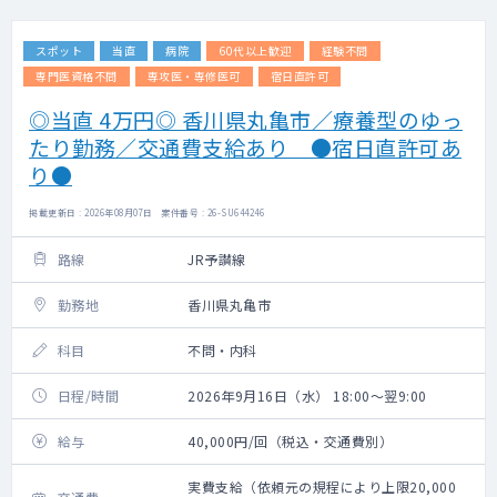
スポット
当直
病院
60代以上歓迎
経験不問
専門医資格不問
専攻医・専修医可
宿日直許可
◎当直 4万円◎ 香川県丸亀市／療養型のゆっ
たり勤務／交通費支給あり ●宿日直許可あ
り●
掲載更新日 : 2026年08月07日 案件番号 : 26-SU644246
路線
JR予讃線
勤務地
香川県丸亀市
科目
不問・内科
日程/時間
2026年9月16日（水） 18:00～翌9:00
給与
40,000円/回（税込・交通費別）
実費支給（依頼元の規程により上限20,000