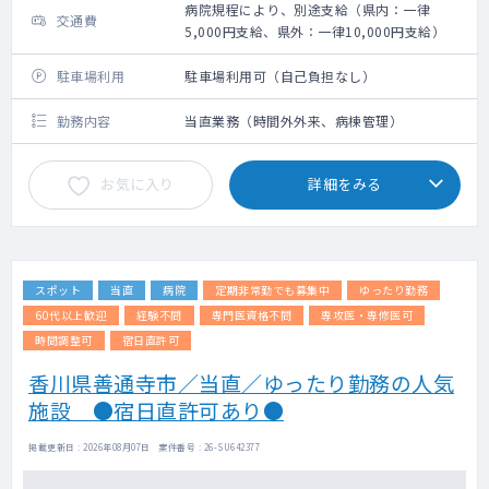
病院規程により、別途支給（県内：一律
交通費
5,000円支給、県外：一律10,000円支給）
駐車場利用
駐車場利用可（自己負担なし）
勤務内容
当直業務（時間外外来、病棟管理）
お気に入り
詳細をみる
スポット
当直
病院
定期非常勤でも募集中
ゆったり勤務
60代以上歓迎
経験不問
専門医資格不問
専攻医・専修医可
時間調整可
宿日直許可
香川県善通寺市／当直／ゆったり勤務の人気
施設 ●宿日直許可あり●
掲載更新日 : 2026年08月07日 案件番号 : 26-SU642377