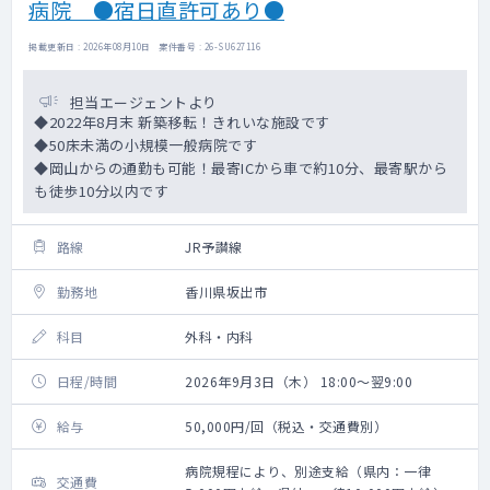
病院 ●宿日直許可あり●
掲載更新日 : 2026年08月10日 案件番号 : 26-SU627116
担当エージェントより
◆2022年8月末 新築移転！きれいな施設です
◆50床未満の小規模一般病院です
◆岡山からの通勤も可能！最寄ICから車で約10分、最寄駅から
も徒歩10分以内です
路線
JR予讃線
勤務地
香川県坂出市
科目
外科・内科
日程/時間
2026年9月3日（木） 18:00～翌9:00
給与
50,000円/回（税込・交通費別）
病院規程により、別途支給（県内：一律
交通費