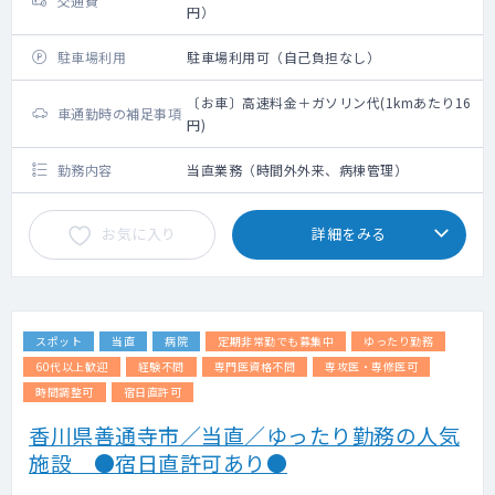
交通費
円）
駐車場利用
駐車場利用可（自己負担なし）
〔お車〕高速料金＋ガソリン代(1kmあたり16
車通勤時の補足事項
円)
勤務内容
当直業務（時間外外来、病棟管理）
お気に入り
詳細をみる
スポット
当直
病院
定期非常勤でも募集中
ゆったり勤務
60代以上歓迎
経験不問
専門医資格不問
専攻医・専修医可
時間調整可
宿日直許可
香川県善通寺市／当直／ゆったり勤務の人気
施設 ●宿日直許可あり●