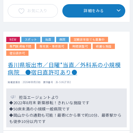
お気に入り
詳細をみる
NEW
スポット
当直
病院
定期非常勤でも募集中
専門医資格不問
専攻医・専修医可
時間調整可
綺麗な施設
宿日直許可
香川県坂出市／日曜*当直／外科系の小規模
病院 ●宿日直許可あり●
掲載更新日 : 2026年08月10日 案件番号 : 26-SU627302
担当エージェントより
◆2022年8月末 新築移転！きれいな施設です
◆50床未満の小規模一般病院です
◆岡山からの通勤も可能！最寄ICから車で約10分、最寄駅から
も徒歩10分以内です