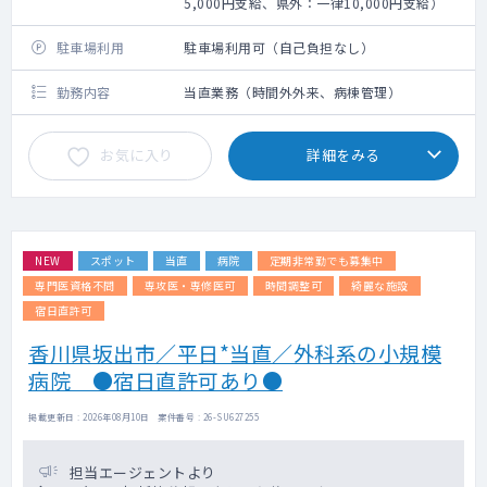
5,000円支給、県外：一律10,000円支給）
駐車場利用
駐車場利用可（自己負担なし）
勤務内容
当直業務（時間外外来、病棟管理）
お気に入り
詳細をみる
NEW
スポット
当直
病院
定期非常勤でも募集中
専門医資格不問
専攻医・専修医可
時間調整可
綺麗な施設
宿日直許可
香川県坂出市／平日*当直／外科系の小規模
病院 ●宿日直許可あり●
掲載更新日 : 2026年08月10日 案件番号 : 26-SU627255
担当エージェントより