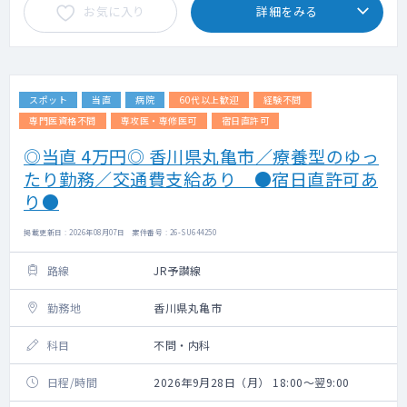
お気に入り
詳細をみる
スポット
当直
病院
60代以上歓迎
経験不問
専門医資格不問
専攻医・専修医可
宿日直許可
◎当直 4万円◎ 香川県丸亀市／療養型のゆっ
たり勤務／交通費支給あり ●宿日直許可あ
り●
掲載更新日 : 2026年08月07日 案件番号 : 26-SU644250
路線
JR予讃線
勤務地
香川県丸亀市
科目
不問・内科
日程/時間
2026年9月28日（月） 18:00～翌9:00