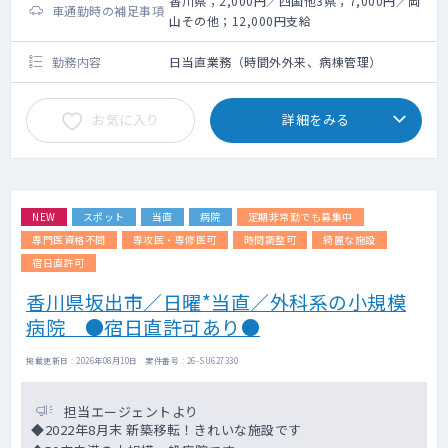
香川県；2,000円／四国他3県；7,000円／岡
車通勤時の補足事項
山その他；12,000円支給
勤務内容
日当直業務（時間外外来、病棟管理）
お気に入り
詳細をみる
NEW
スポット
当直
病院
定期非常勤でも募集中
専門医資格不問
専攻医・専修医可
時間調整可
綺麗な施設
宿日直許可
香川県坂出市／日曜*当直／外科系の小規模
病院 ●宿日直許可あり●
掲載更新日 : 2026年08月10日 案件番号 : 26-SU627330
担当エージェントより
◆2022年8月末 新築移転！きれいな施設です