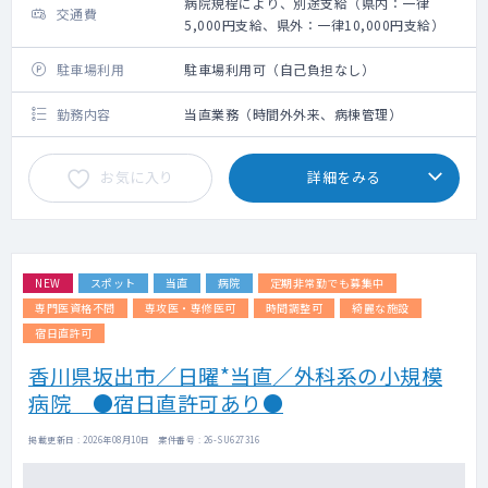
病院規程により、別途支給（県内：一律
交通費
5,000円支給、県外：一律10,000円支給）
駐車場利用
駐車場利用可（自己負担なし）
勤務内容
当直業務（時間外外来、病棟管理）
お気に入り
詳細をみる
NEW
スポット
当直
病院
定期非常勤でも募集中
専門医資格不問
専攻医・専修医可
時間調整可
綺麗な施設
宿日直許可
香川県坂出市／日曜*当直／外科系の小規模
病院 ●宿日直許可あり●
掲載更新日 : 2026年08月10日 案件番号 : 26-SU627316