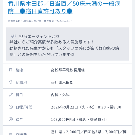
香川県木田郡／日当直／50床未満の一般病
院 ●宿日直許可あり●
掲載更新日 : 2026年07月27日 案件番号 : 26-SU623007
担当エージェントより
弊社からご紹介実績が多数ある人気施設です！
勤務された先生方からも「スタッフの感じが良く好印象の病
院」との感想をいただいています◎
路線
高松琴平電鉄長尾線
勤務地
香川県木田郡
科目
内科・外科
日程/時間
2026年9月22日（火・祝） 8:30～翌8:30
給与
108,000円/回（税込・交通費別）
香川県；2,000円／四国他3県；7,000円／岡
交通費