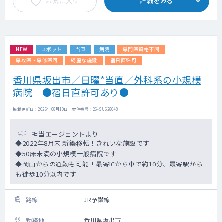
お気に入り
詳細をみる
NEW
スポット
当直
病院
専門医資格不問
専攻医・専修医可
綺麗な施設
宿日直許可
香川県坂出市／日曜*当直／外科系の小規模
病院 ●宿日直許可あり●
掲載更新日 : 2026年08月10日 案件番号 : 26-SU628048
担当エージェントより
◆2022年8月末 新築移転！きれいな施設です
◆50床未満の小規模一般病院です
◆岡山からの通勤も可能！最寄ICから車で約10分、最寄駅から
も徒歩10分以内です
路線
JR予讃線
勤務地
香川県坂出市