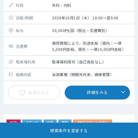
科目
外科・内科
日程/時間
2026年10月1日（木） 18:00～翌9:00
給与
50,000円/回（税込・交通費別）
病院規程により、別途支給（県内：一律
交通費
5,000円支給、県外：一律10,000円支給）
駐車場利用
駐車場利用可（自己負担なし）
勤務内容
当直業務（時間外外来、病棟管理）
お気に入り
詳細をみる
NEW
スポット
当直
病院
定期非常勤でも募集中
専門医資格不問
専攻医・専修医可
時間調整可
綺麗な施設
検索条件を変更する
宿日直許可