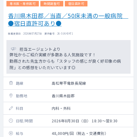
専攻医・専修医可
時間調整可
宿日直許可
香川県木田郡／当直／50床未満の一般病院
●宿日直許可あり●
掲載更新日 : 2026年07月27日 案件番号 : 26-SU643471
担当エージェントより
弊社からご紹介実績が多数ある人気施設です！
勤務された先生方からも「スタッフの感じが良く好印象の病
院」との感想をいただいています◎
路線
高松琴平電鉄長尾線
勤務地
香川県木田郡
科目
内科・外科
日程/時間
2026年8月30日（日） 18:30～翌8:30
給与
48,000円/回（税込・交通費別）