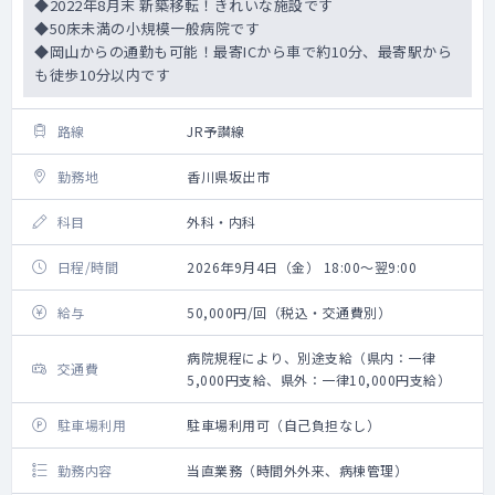
◆2022年8月末 新築移転！きれいな施設です
◆50床未満の小規模一般病院です
◆岡山からの通勤も可能！最寄ICから車で約10分、最寄駅から
も徒歩10分以内です
路線
JR予讃線
勤務地
香川県坂出市
科目
外科・内科
日程/時間
2026年9月4日（金） 18:00～翌9:00
給与
50,000円/回（税込・交通費別）
病院規程により、別途支給（県内：一律
交通費
5,000円支給、県外：一律10,000円支給）
駐車場利用
駐車場利用可（自己負担なし）
勤務内容
当直業務（時間外外来、病棟管理）