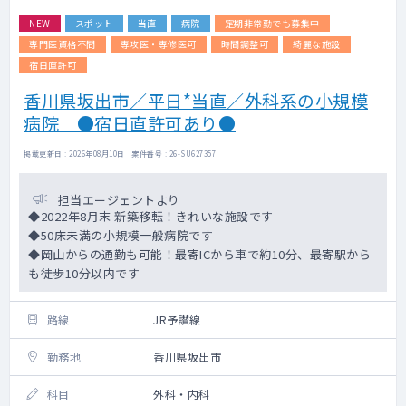
NEW
スポット
当直
病院
定期非常勤でも募集中
専門医資格不問
専攻医・専修医可
時間調整可
綺麗な施設
宿日直許可
香川県坂出市／平日*当直／外科系の小規模
病院 ●宿日直許可あり●
掲載更新日 : 2026年08月10日 案件番号 : 26-SU627357
担当エージェントより
◆2022年8月末 新築移転！きれいな施設です
◆50床未満の小規模一般病院です
◆岡山からの通勤も可能！最寄ICから車で約10分、最寄駅から
も徒歩10分以内です
路線
JR予讃線
勤務地
香川県坂出市
科目
外科・内科