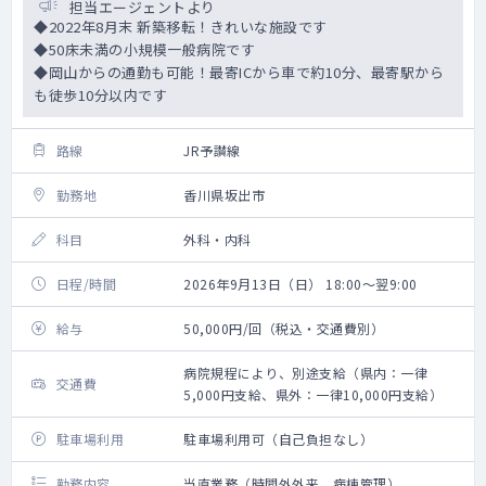
担当エージェントより
◆2022年8月末 新築移転！きれいな施設です
◆50床未満の小規模一般病院です
◆岡山からの通勤も可能！最寄ICから車で約10分、最寄駅から
も徒歩10分以内です
路線
JR予讃線
勤務地
香川県坂出市
科目
外科・内科
日程/時間
2026年9月13日（日） 18:00～翌9:00
給与
50,000円/回（税込・交通費別）
病院規程により、別途支給（県内：一律
交通費
5,000円支給、県外：一律10,000円支給）
駐車場利用
駐車場利用可（自己負担なし）
勤務内容
当直業務（時間外外来、病棟管理）