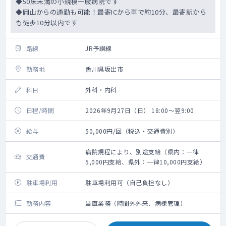
◆50床未満の小規模一般病院です
◆岡山からの通勤も可能！最寄ICから車で約10分、最寄駅から
も徒歩10分以内です
路線
JR予讃線
勤務地
香川県坂出市
科目
外科・内科
日程/時間
2026年9月27日（日） 18:00～翌9:00
給与
50,000円/回（税込・交通費別）
病院規程により、別途支給（県内：一律
交通費
5,000円支給、県外：一律10,000円支給）
駐車場利用
駐車場利用可（自己負担なし）
勤務内容
当直業務（時間外外来、病棟管理）