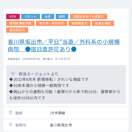
NEW
スポット
当直
病院
定期非常勤でも募集中
専門医資格不問
専攻医・専修医可
時間調整可
綺麗な施設
宿日直許可
香川県坂出市／平日*当直／外科系の小規模
病院 ●宿日直許可あり●
掲載更新日 : 2026年08月10日 案件番号 : 26-SU646419
担当エージェントより
◆2022年8月末 新築移転！きれいな施設です
◆50床未満の小規模一般病院です
◆岡山からの通勤も可能！最寄ICから車で約10分、最寄駅から
も徒歩10分以内です
路線
JR予讃線
勤務地
香川県坂出市