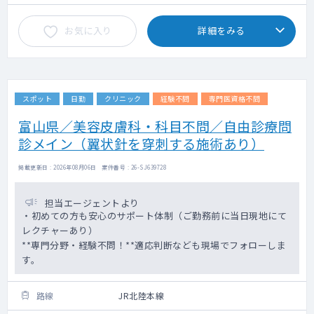
お気に入り
詳細をみる
スポット
日勤
クリニック
経験不問
専門医資格不問
富山県／美容皮膚科・科目不問／自由診療問
診メイン（翼状針を穿刺する施術あり）
掲載更新日 : 2026年08月06日 案件番号 : 26-SJ639728
担当エージェントより
・初めての方も安心のサポート体制（ご勤務前に当日現地にて
レクチャーあり）
**専門分野・経験不問！**適応判断なども現場でフォローしま
す。
路線
JR北陸本線