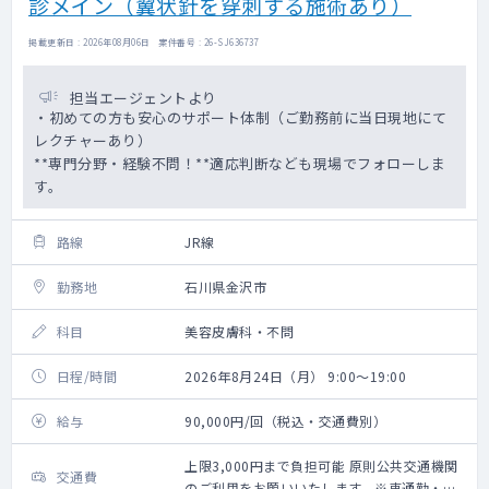
診メイン（翼状針を穿刺する施術あり）
掲載更新日 : 2026年08月06日 案件番号 : 26-SJ636737
担当エージェントより
・初めての方も安心のサポート体制（ご勤務前に当日現地にて
レクチャーあり）
**専門分野・経験不問！**適応判断なども現場でフォローしま
す。
路線
JR線
勤務地
石川県金沢市
科目
美容皮膚科・不問
日程/時間
2026年8月24日（月） 9:00～19:00
給与
90,000円/回（税込・交通費別）
上限3,000円まで負担可能 原則公共交通機関
交通費
のご利用をお願いいたします。※車通勤・タ