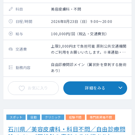
科目
美容皮膚科・不問
日程/時間
2026年8月23日（日） 9:00～20:00
給与
100,000円/回（税込・交通費別）
上限3,000円まで負担可能 原則公共交通機関
交通費
のご利用をお願いいたします。※車通勤・タ
クシー利用要相談
自由診療問診メイン（翼状針を穿刺する施術
勤務内容
あり）
お気に入り
詳細をみる
スポット
日勤
クリニック
経験不問
専門医資格不問
石川県／美容皮膚科・科目不問／自由診療問