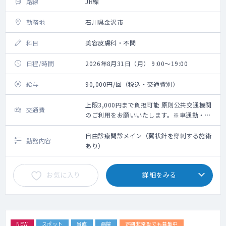
路線
JR線
勤務地
石川県金沢市
科目
美容皮膚科・不問
日程/時間
2026年8月31日（月） 9:00～19:00
給与
90,000円/回（税込・交通費別）
上限3,000円まで負担可能 原則公共交通機関
交通費
のご利用をお願いいたします。※車通勤・タ
クシー利用要相談
自由診療問診メイン（翼状針を穿刺する施術
勤務内容
あり）
お気に入り
詳細をみる
NEW
スポット
当直
病院
定期非常勤でも募集中