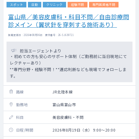
スポット
日勤
クリニック
経験不問
専門医資格不問
富山県／美容皮膚科・科目不問／自由診療問
診メイン（翼状針を穿刺する施術あり）
掲載更新日 : 2026年08月06日 案件番号 : 26-SJ639721
担当エージェントより
・初めての方も安心のサポート体制（ご勤務前に当日現地にて
レクチャーあり）
**専門分野・経験不問！**適応判断なども現場でフォローしま
す。
路線
JR北陸本線
勤務地
富山県富山市
科目
美容皮膚科・不問
日程/時間
2026年8月19日（水） 9:00～20:00