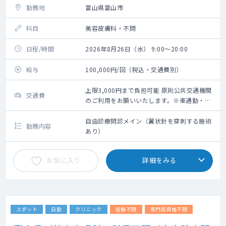
勤務地
富山県富山市
科目
美容皮膚科・不問
日程/時間
2026年8月26日（水） 9:00～20:00
給与
100,000円/回（税込・交通費別）
上限3,000円まで負担可能 原則公共交通機関
交通費
のご利用をお願いいたします。※車通勤・タ
クシー利用要相談
自由診療問診メイン（翼状針を穿刺する施術
勤務内容
あり）
お気に入り
詳細をみる
スポット
日勤
クリニック
経験不問
専門医資格不問