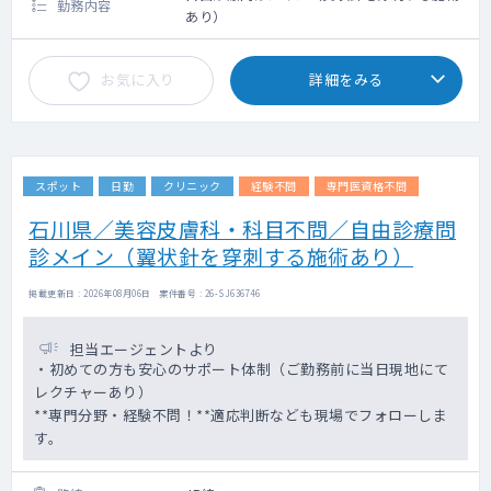
勤務内容
あり）
お気に入り
詳細をみる
スポット
日勤
クリニック
経験不問
専門医資格不問
石川県／美容皮膚科・科目不問／自由診療問
診メイン（翼状針を穿刺する施術あり）
掲載更新日 : 2026年08月06日 案件番号 : 26-SJ636746
担当エージェントより
・初めての方も安心のサポート体制（ご勤務前に当日現地にて
レクチャーあり）
**専門分野・経験不問！**適応判断なども現場でフォローしま
す。