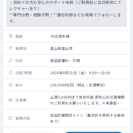
・初めての方も安心のサポート体制（ご勤務前に当日現地にて
レクチャーあり）
**専門分野・経験不問！**適応判断なども現場でフォローしま
す。
路線
JR北陸本線
勤務地
富山県富山市
科目
美容皮膚科・不問
日程/時間
2026年8月21日（金） 9:00～20:00
給与
100,000円/回（税込・交通費別）
上限3,000円まで負担可能 原則公共交通機関
交通費
のご利用をお願いいたします。※車通勤・タ
クシー利用要相談
自由診療問診メイン（翼状針を穿刺する施術
勤務内容
あり）