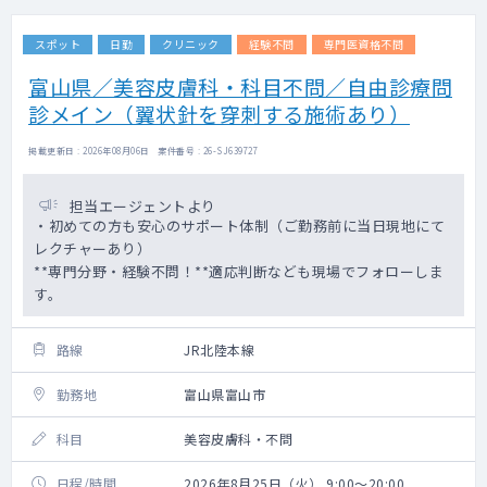
スポット
日勤
クリニック
経験不問
専門医資格不問
富山県／美容皮膚科・科目不問／自由診療問
診メイン（翼状針を穿刺する施術あり）
掲載更新日 : 2026年08月06日 案件番号 : 26-SJ639727
担当エージェントより
・初めての方も安心のサポート体制（ご勤務前に当日現地にて
レクチャーあり）
**専門分野・経験不問！**適応判断なども現場でフォローしま
す。
路線
JR北陸本線
勤務地
富山県富山市
科目
美容皮膚科・不問
日程/時間
2026年8月25日（火） 9:00～20:00