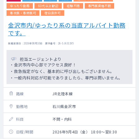
ゆったり勤務
60代以上歓迎
経験不問
専門医資格不問
専攻医・専修医可
宿日直許可
金沢市内/ゆったり系の当直アルバイト勤務
です。
掲載更新日 : 2026年08月10日 案件番号 : 26-SJ631195
担当エージェントより
・金沢市内中心部でアクセス良好！
・救急指定がなく、基本的に呼び出しもございません。
・一般内科対応が可能でありましたら、専門は問いません。
路線
JR北陸本線
勤務地
石川県金沢市
科目
不問・内科
日程/時間
2026年9月4日（金） 18:00～翌8:30