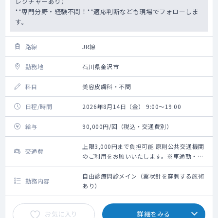
レクチャーあり）
**専門分野・経験不問！**適応判断なども現場でフォローしま
す。
路線
JR線
勤務地
石川県金沢市
科目
美容皮膚科・不問
日程/時間
2026年8月14日（金） 9:00～19:00
給与
90,000円/回（税込・交通費別）
上限3,000円まで負担可能 原則公共交通機関
交通費
のご利用をお願いいたします。※車通勤・タ
クシー利用要相談
自由診療問診メイン（翼状針を穿刺する施術
勤務内容
あり）
お気に入り
詳細をみる