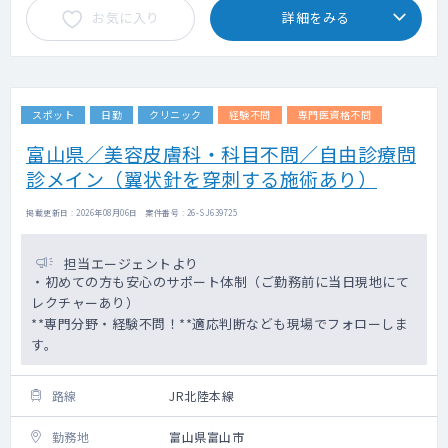
お気に入り
詳細をみる
スポット
日勤
クリニック
経験不問
専門医資格不問
富山県／美容皮膚科・科目不問／自由診療問
診メイン（翼状針を穿刺する施術あり）
掲載更新日 : 2026年08月06日 案件番号 : 26-SJ639725
担当エージェントより
・初めての方も安心のサポート体制（ご勤務前に当日現地にて
レクチャーあり）
**専門分野・経験不問！**適応判断なども現場でフォローしま
す。
路線
JR北陸本線
勤務地
富山県富山市