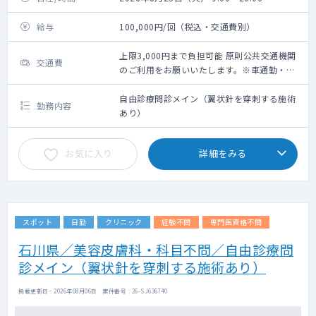
給与
100,000円/回（税込・交通費別）
上限3,000円まで負担可能 原則公共交通機関
交通費
のご利用をお願いいたします。※車通勤・タ
クシー利用要相談
自由診療問診メイン（翼状針を穿刺する施術
勤務内容
あり）
お気に入り
詳細をみる
スポット
日勤
クリニック
経験不問
専門医資格不問
石川県／美容皮膚科・科目不問／自由診療問
診メイン（翼状針を穿刺する施術あり）
掲載更新日 : 2026年08月06日 案件番号 : 26-SJ636740