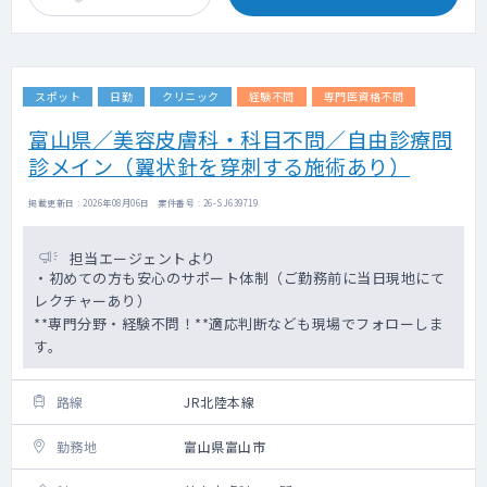
スポット
日勤
クリニック
経験不問
専門医資格不問
富山県／美容皮膚科・科目不問／自由診療問
診メイン（翼状針を穿刺する施術あり）
掲載更新日 : 2026年08月06日 案件番号 : 26-SJ639719
担当エージェントより
・初めての方も安心のサポート体制（ご勤務前に当日現地にて
レクチャーあり）
**専門分野・経験不問！**適応判断なども現場でフォローしま
す。
路線
JR北陸本線
勤務地
富山県富山市