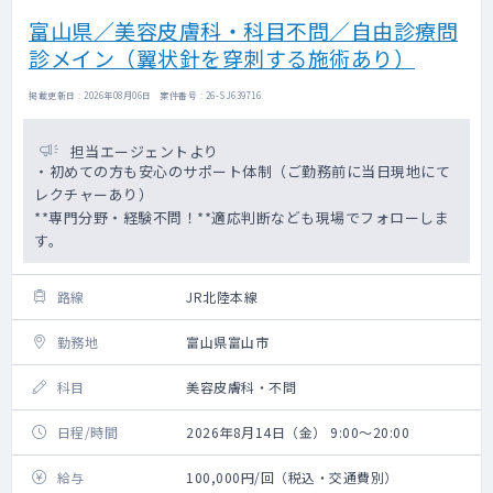
富山県／美容皮膚科・科目不問／自由診療問
診メイン（翼状針を穿刺する施術あり）
掲載更新日 : 2026年08月06日 案件番号 : 26-SJ639716
担当エージェントより
・初めての方も安心のサポート体制（ご勤務前に当日現地にて
レクチャーあり）
**専門分野・経験不問！**適応判断なども現場でフォローしま
す。
路線
JR北陸本線
勤務地
富山県富山市
科目
美容皮膚科・不問
日程/時間
2026年8月14日（金） 9:00～20:00
給与
100,000円/回（税込・交通費別）