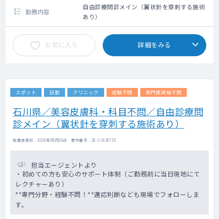
自由診療問診メイン（翼状針を穿刺する施術
勤務内容
あり）
お気に入り
詳細をみる
スポット
日勤
クリニック
経験不問
専門医資格不問
石川県／美容皮膚科・科目不問／自由診療問
診メイン（翼状針を穿刺する施術あり）
掲載更新日 : 2026年08月06日 案件番号 : 26-SJ636735
担当エージェントより
・初めての方も安心のサポート体制（ご勤務前に当日現地にて
レクチャーあり）
**専門分野・経験不問！**適応判断なども現場でフォローしま
す。