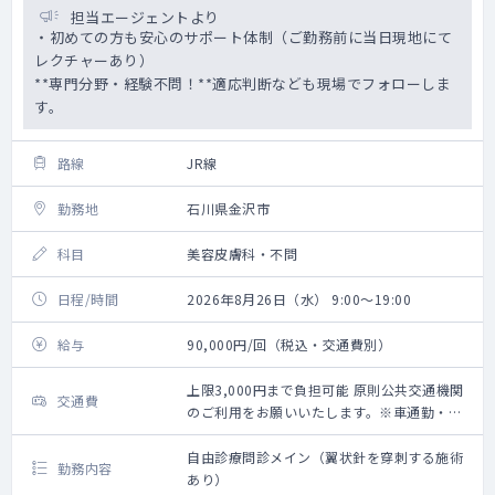
担当エージェントより
・初めての方も安心のサポート体制（ご勤務前に当日現地にて
レクチャーあり）
**専門分野・経験不問！**適応判断なども現場でフォローしま
す。
路線
JR線
勤務地
石川県金沢市
科目
美容皮膚科・不問
日程/時間
2026年8月26日（水） 9:00～19:00
給与
90,000円/回（税込・交通費別）
上限3,000円まで負担可能 原則公共交通機関
交通費
のご利用をお願いいたします。※車通勤・タ
クシー利用要相談
自由診療問診メイン（翼状針を穿刺する施術
勤務内容
あり）