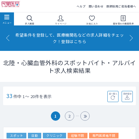
民間医局
ヘルプ
問い合わせ
医師採用ご担当者様へ
求人検索
マイページ
お気に入り
保存済みの
検索条件
希望条件を登録して、医療機関名などの求人詳細をチェッ
ク！登録はこちら
北陸・心臓血管外科のスポットバイト・アルバイ
ト求人検索結果
33
並べ替え
条件保存
件中 1～ 20件を表示
1
2
スポット
日勤
クリニック
経験不問
専門医資格不問