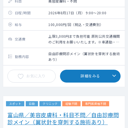
科目
美容皮膚科・不問
日程/時間
2026年8月17日（月） 9:00～20:00
給与
100,000円/回（税込・交通費別）
上限3,000円まで負担可能 原則公共交通機関
交通費
のご利用をお願いいたします。※車通勤・タ
クシー利用要相談
自由診療問診メイン（翼状針を穿刺する施術
勤務内容
あり）
お気に入り
詳細をみる
スポット
日勤
クリニック
経験不問
専門医資格不問
富山県／美容皮膚科・科目不問／自由診療問
診メイン（翼状針を穿刺する施術あり）