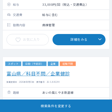
給与
33,000円/回（税込・交通費込）
交通費
給与に含む
勤務内容
病棟管理
お気に入り
詳細をみる
スポット
日勤（午前診）
企業
経験不問
富山県／科目不問／企業健診
掲載更新日 : 2026年08月03日 案件番号 : 26-SJ642244
路線
あいの風とやま鉄道線
勤務地
富山県下新川郡朝日町
検索条件を変更する