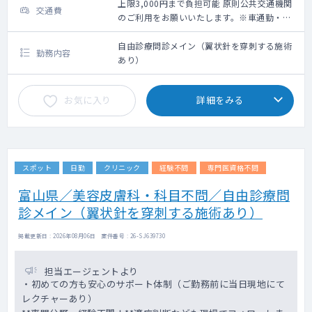
上限3,000円まで負担可能 原則公共交通機関
交通費
のご利用をお願いいたします。※車通勤・タ
クシー利用要相談
自由診療問診メイン（翼状針を穿刺する施術
勤務内容
あり）
お気に入り
詳細をみる
スポット
日勤
クリニック
経験不問
専門医資格不問
富山県／美容皮膚科・科目不問／自由診療問
診メイン（翼状針を穿刺する施術あり）
掲載更新日 : 2026年08月06日 案件番号 : 26-SJ639730
担当エージェントより
・初めての方も安心のサポート体制（ご勤務前に当日現地にて
レクチャーあり）