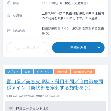
給与
100,000円/回（税込・交通費別）
上限3,000円まで負担可能 原則公共交通機関
交通費
のご利用をお願いいたします。※車通勤・タ
クシー利用要相談
自由診療問診メイン（翼状針を穿刺する施術
勤務内容
あり）
お気に入り
詳細をみる
スポット
日勤
クリニック
経験不問
専門医資格不問
富山県／美容皮膚科・科目不問／自由診療問
診メイン（翼状針を穿刺する施術あり）
掲載更新日 : 2026年08月06日 案件番号 : 26-SJ639723
担当エージェントより