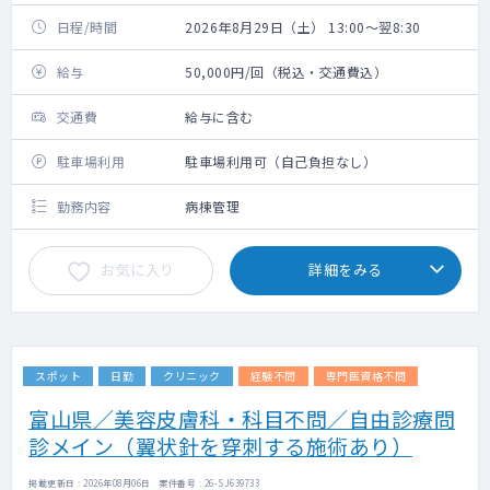
日程/時間
2026年8月29日（土） 13:00～翌8:30
給与
50,000円/回（税込・交通費込）
交通費
給与に含む
駐車場利用
駐車場利用可（自己負担なし）
勤務内容
病棟管理
お気に入り
詳細をみる
スポット
日勤
クリニック
経験不問
専門医資格不問
富山県／美容皮膚科・科目不問／自由診療問
診メイン（翼状針を穿刺する施術あり）
掲載更新日 : 2026年08月06日 案件番号 : 26-SJ639733