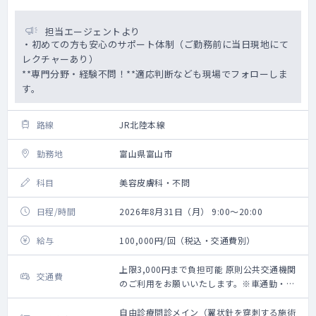
担当エージェントより
・初めての方も安心のサポート体制（ご勤務前に当日現地にて
レクチャーあり）
**専門分野・経験不問！**適応判断なども現場でフォローしま
す。
路線
JR北陸本線
勤務地
富山県富山市
科目
美容皮膚科・不問
日程/時間
2026年8月31日（月） 9:00～20:00
給与
100,000円/回（税込・交通費別）
上限3,000円まで負担可能 原則公共交通機関
交通費
のご利用をお願いいたします。※車通勤・タ
クシー利用要相談
自由診療問診メイン（翼状針を穿刺する施術