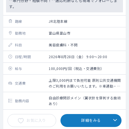
**専門分野・経験不問！**適応判断なども現場でフォローしま
す。
路線
JR北陸本線
勤務地
富山県富山市
科目
美容皮膚科・不問
日程/時間
2026年8月28日（金） 9:00～20:00
給与
100,000円/回（税込・交通費別）
上限3,000円まで負担可能 原則公共交通機関
交通費
のご利用をお願いいたします。※車通勤・タ
クシー利用要相談
自由診療問診メイン（翼状針を穿刺する施術
勤務内容
あり）
お気に入り
詳細をみる