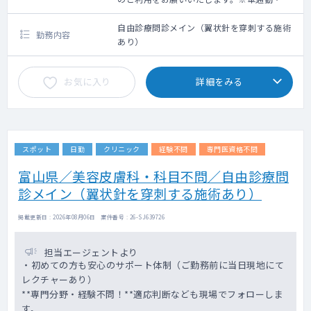
クシー利用要相談
自由診療問診メイン（翼状針を穿刺する施術
勤務内容
あり）
お気に入り
詳細をみる
スポット
日勤
クリニック
経験不問
専門医資格不問
富山県／美容皮膚科・科目不問／自由診療問
診メイン（翼状針を穿刺する施術あり）
掲載更新日 : 2026年08月06日 案件番号 : 26-SJ639726
担当エージェントより
・初めての方も安心のサポート体制（ご勤務前に当日現地にて
レクチャーあり）
**専門分野・経験不問！**適応判断なども現場でフォローしま
す。