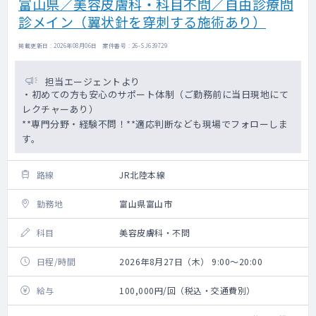
富山県／美容皮膚科・科目不問／自由診療問
診メイン（翼状針を穿刺する施術あり）
掲載更新日 : 2026年08月06日 案件番号 : 26-SJ639729
担当エージェントより
・初めての方も安心のサポート体制（ご勤務前に当日現地にて
レクチャーあり）
**専門分野・経験不問！**適応判断なども現場でフォローしま
す。
路線
JR北陸本線
勤務地
富山県富山市
科目
美容皮膚科・不問
日程/時間
2026年8月27日（木） 9:00～20:00
給与
100,000円/回（税込・交通費別）