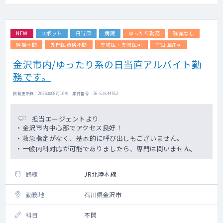
NEW
スポット
日当直
病院
ゆったり勤務
残業なし
経験不問
専門医資格不問
専攻医・専修医可
宿日直許可
金沢市内/ゆったり系の日当直アルバイト勤
務です。
掲載更新日 : 2026年08月10日 案件番号 : 26-SJ644762
担当エージェントより
・金沢市内中心部でアクセス良好！
・救急指定がなく、基本的に呼び出しもございません。
・一般内科対応が可能でありましたら、専門は問いません。
路線
JR北陸本線
勤務地
石川県金沢市
科目
不問