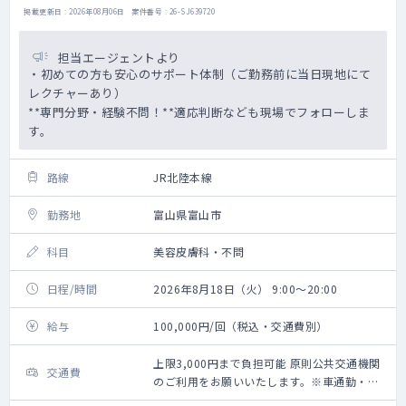
掲載更新日 : 2026年08月06日 案件番号 : 26-SJ639720
担当エージェントより
・初めての方も安心のサポート体制（ご勤務前に当日現地にて
レクチャーあり）
**専門分野・経験不問！**適応判断なども現場でフォローしま
す。
路線
JR北陸本線
勤務地
富山県富山市
科目
美容皮膚科・不問
日程/時間
2026年8月18日（火） 9:00～20:00
給与
100,000円/回（税込・交通費別）
上限3,000円まで負担可能 原則公共交通機関
交通費
のご利用をお願いいたします。※車通勤・タ
クシー利用要相談