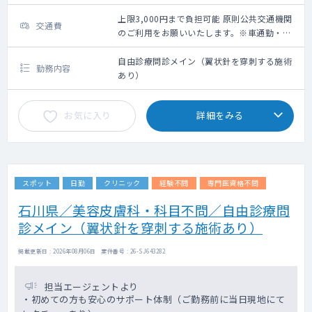
上限3,000円まで負担可能 原則公共交通機関
交通費
のご利用をお願いいたします。※車通勤・タ
クシー利用要相談
自由診療問診メイン（翼状針を穿刺する施術
勤務内容
あり）
お気に入り
詳細をみる
スポット
日勤
クリニック
経験不問
専門医資格不問
石川県／美容皮膚科・科目不問／自由診療問
診メイン（翼状針を穿刺する施術あり）
掲載更新日 : 2026年08月06日 案件番号 : 26-SJ643282
担当エージェントより
・初めての方も安心のサポート体制（ご勤務前に当日現地にて