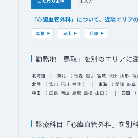
こだわり条件
未入力
「心臓血管外科」について、近隣エリア
島根
岡山
兵庫
勤務地「鳥取」を別のエリアに
北海道
東北
（
青森
岩手
宮城
秋田
山形
福
北陸
（
富山
石川
福井
）
東海
（
愛知
岐阜
中国
（
広島
岡山
鳥取
島根
山口
）
四国
（
診療科目「心臓血管外科」を別