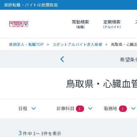
医師転職・バイトは民間医局
常勤検索
定期検索
民間医局
（転職）
（アルバイト）
医師求人・転職TOP
スポットアルバイト求人検索
鳥取県・心臓
希望条
鳥取県・心臓血
日程
診療科目
勤務地
1
1
3
件中 1～ 3件を表示