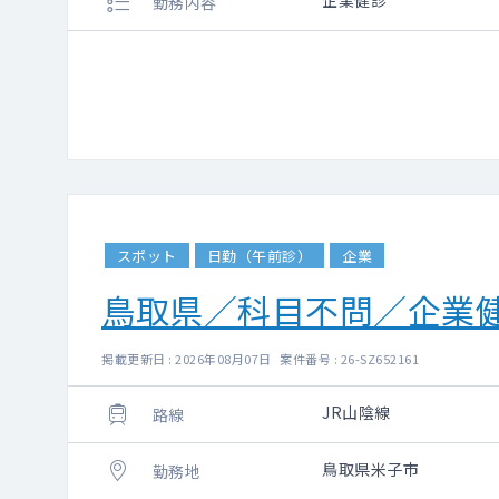
企業健診
勤務内容
スポット
日勤（午前診）
企業
鳥取県／科目不問／企業
掲載更新日 : 2026年08月07日 案件番号 : 26-SZ652161
JR山陰線
路線
鳥取県米子市
勤務地