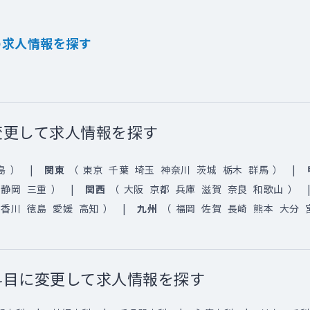
の求人情報を探す
変更して求人情報を探す
島
）
関東
（
東京
千葉
埼玉
神奈川
茨城
栃木
群馬
）
静岡
三重
）
関西
（
大阪
京都
兵庫
滋賀
奈良
和歌山
）
香川
徳島
愛媛
高知
）
九州
（
福岡
佐賀
長崎
熊本
大分
科目に変更して求人情報を探す