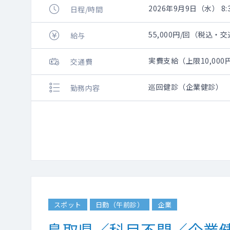
2026年9月9日（水） 8:3
日程/時間
55,000円/回（税込・
給与
実費支給（上限10,00
交通費
巡回健診（企業健診）
勤務内容
スポット
日勤（午前診）
企業
鳥取県／科目不問／企業