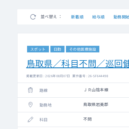
並べ替え ：
新着順
給与順
勤務開
スポット
日勤
その他医療施設
鳥取県／科目不問／巡回
掲載更新日 : 2026年08月07日 案件番号 : 26-SF644498
ＪＲ山陰本線
路線
鳥取県岩美郡
勤務地
不問
科目