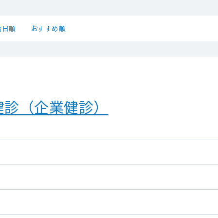
始日順
おすすめ順
健診（企業健診）