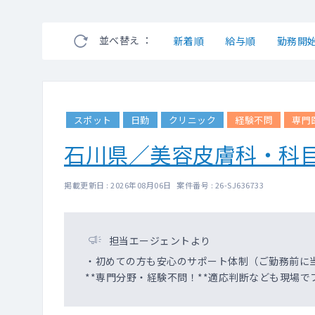
並べ替え ：
新着順
給与順
勤務開
スポット
日勤
クリニック
経験不問
専門
石川県／美容皮膚科・科
掲載更新日 : 2026年08月06日 案件番号 : 26-SJ636733
担当エージェントより
・初めての方も安心のサポート体制（ご勤務前に
**専門分野・経験不問！**適応判断なども現場で