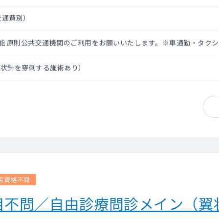
・交通費別）
担可能 原則公共交通機関のご利用をお願いいたします。※車通勤・タク
翼状針を穿刺する施術あり）
医資格不問
目不問／自由診療問診メイン（翼