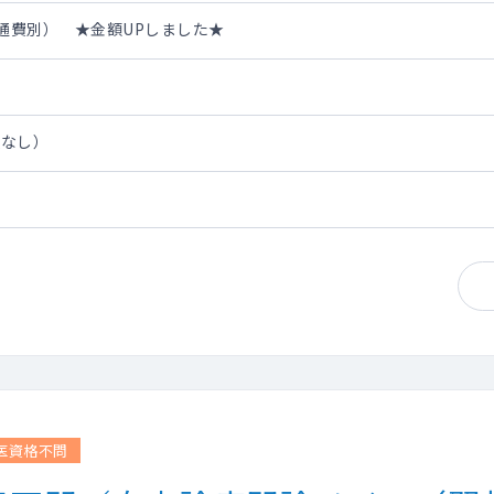
・交通費別） ★金額UPしました★
担なし）
医資格不問