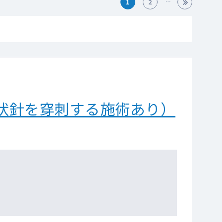
1
2
状針を穿刺する施術あり）