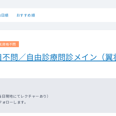
始日順
おすすめ順
医資格不問
目不問／自由診療問診メイン（翼
当日現地にてレクチャーあり）
フォローします。