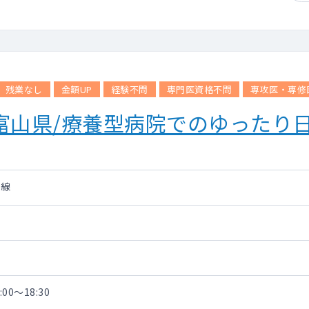
残業なし
金額UP
経験不問
専門医資格不問
専攻医・専修
/富山県/療養型病院でのゆったり
滝線
00～18:30