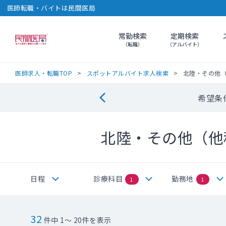
医師転職・バイトは民間医局
常勤検索
定期検索
民間医局
（転職）
（アルバイト）
医師求人・転職TOP
スポットアルバイト求人検索
北陸・その他
希望条
北陸・その他（他
日程
診療科目
勤務地
1
1
32
件中 1～ 20件を表示