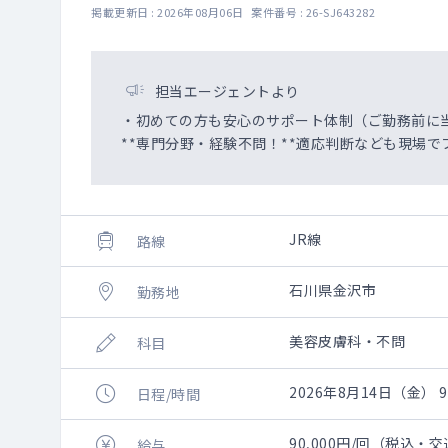
掲載更新日 : 2026年08月06日 案件番号 : 26-SJ643282
担当エージェントより
・初めての方も安心のサポート体制（ご勤務前に
**専門分野・経験不問！**適応判断なども現場で
JR線
路線
石川県金沢市
勤務地
美容皮膚科・不問
科目
2026年8月14日（金） 9:
日程/時間
90,000円/回（税込・
給与