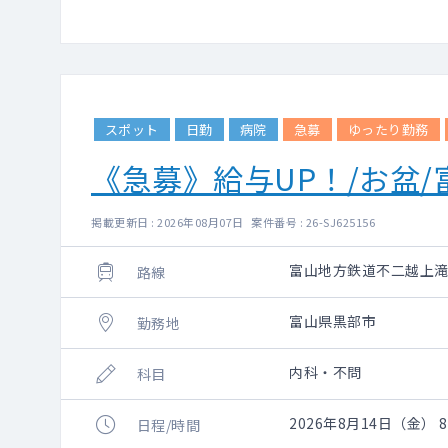
スポット
日勤
病院
急募
ゆったり勤務
《急募》給与UP！/お盆
掲載更新日 : 2026年08月07日 案件番号 : 26-SJ625156
富山地方鉄道不二越上
路線
富山県黒部市
勤務地
内科・不問
科目
2026年8月14日（金） 8:
日程/時間