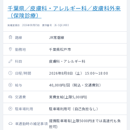
千葉県／皮膚科・アレルギー科／皮膚科外来
（保険診療）
掲載更新日 : 2026年08月05日 案件番号 : 26-SQ614903
路線
JR常磐線
勤務地
千葉県松戸市
科目
皮膚科・アレルギー科
日程/時間
2026年8月8日（土） 15:00～18:00
給与
40,000円/回（税込・交通費別）
交通費
実費支給(上限5,000円)
駐車場利用
駐車場利用可（自己負担なし）
提携駐車場有(上限5000円までは高速代も負
車通勤時の補足事項
担可)