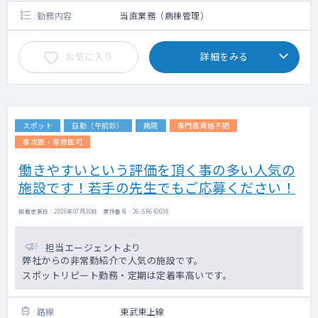
勤務内容
当直業務（病棟管理）
お気に入り
詳細をみる
スポット
日勤（午前診）
病院
専門医資格不問
専攻医・専修医可
働きやすいという評価を頂く事の多い人気の
施設です！若手の先生でもご応募ください！
掲載更新日 : 2026年07月30日 案件番号 : 26-SR643038
担当エージェントより
弊社からの非常勤紹介で人気の施設です。
スポットリピート勤務・定期は定着率高いです。
路線
東武東上線