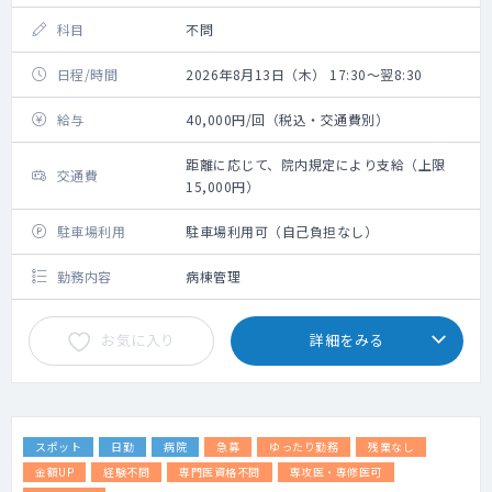
科目
不問
日程/時間
2026年8月13日（木） 17:30～翌8:30
給与
40,000円/回（税込・交通費別）
距離に応じて、院内規定により支給（上限
交通費
15,000円）
駐車場利用
駐車場利用可（自己負担なし）
勤務内容
病棟管理
お気に入り
詳細をみる
スポット
日勤
病院
急募
ゆったり勤務
残業なし
金額UP
経験不問
専門医資格不問
専攻医・専修医可