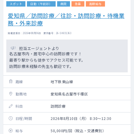
スポット
日勤（午前診）
病院
急募
高額給与
愛知県／訪問診療／往診・訪問診療・待機業
務・外来診療
掲載更新日 : 2026年08月06日 案件番号 : 26-SH651363
担当エージェントより
名古屋市内・居宅中心の訪問診療です！
最寄り駅からも徒歩でアクセス可能です。
訪問診療未経験の先生も歓迎です。
路線
地下鉄東山線
勤務地
愛知県名古屋市千種区
科目
訪問診療
日程/時間
2026年8月10日（月） 8:30～12:30
給与
50,000円/回（税込・交通費別）