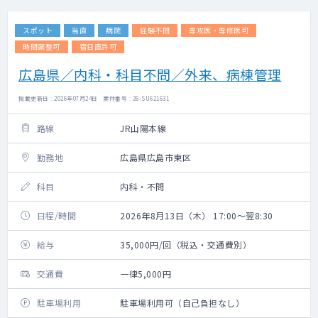
スポット
当直
病院
経験不問
専攻医・専修医可
時間調整可
宿日直許可
広島県／内科・科目不問／外来、病棟管理
掲載更新日 : 2026年07月24日 案件番号 : 26-SU621631
路線
JR山陽本線
勤務地
広島県広島市東区
科目
内科・不問
日程/時間
2026年8月13日（木） 17:00～翌8:30
給与
35,000円/回（税込・交通費別）
交通費
一律5,000円
駐車場利用
駐車場利用可（自己負担なし）