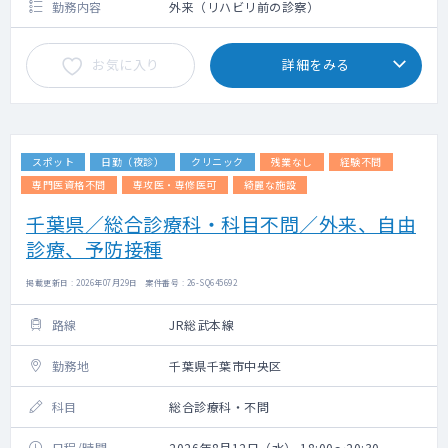
勤務内容
外来（リハビリ前の診察）
お気に入り
詳細をみる
スポット
日勤（夜診）
クリニック
残業なし
経験不問
専門医資格不問
専攻医・専修医可
綺麗な施設
千葉県／総合診療科・科目不問／外来、自由
診療、予防接種
掲載更新日 : 2026年07月29日 案件番号 : 26-SQ645692
路線
JR総武本線
勤務地
千葉県千葉市中央区
科目
総合診療科・不問
日程/時間
2026年8月12日（水） 18:00～20:30