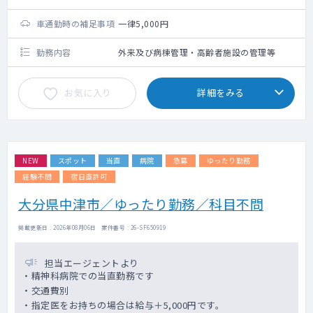
車通勤時の補足事項
一律5,000円
勤務内容
外来及び病棟管理・高齢者施設の管理等
お気に入り
詳細をみる
NEW
スポット
当直
病院
急募
ゆったり勤務
経験不問
宿日直許可
大分県中津市／ゆったり勤務／科目不問
掲載更新日 : 2026年08月06日 案件番号 : 26-SF650919
担当エージェントより
・精神科病院での当直勤務です
・交通費別
・指定医をお持ちの場合は給与＋5,000円です。