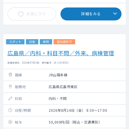
お気に入り
詳細をみる
スポット
日勤
病院
宿日直許可
広島県／内科・科目不問／外来、病棟管理
掲載更新日 : 2026年07月24日 案件番号 : 26-SU639551
路線
JR山陽本線
勤務地
広島県広島市東区
科目
内科・不問
日程/時間
2026年8月14日（金） 8:30～17:00
給与
50,000円/回（税込・交通費別）