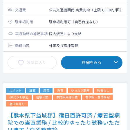
交通費
公共交通機関代 実費支給（上限3,000円/回）
駐車場利用
駐車場利用可（自己負担なし）
車通勤時の補足事項
院内規定により支給
勤務内容
外来及び病棟管理
お気に入り
詳細をみる
スポット
当直
病院
急募
ゆったり勤務
残業なし
60代以上歓迎
経験不問
専門医資格不問
専攻医・専修医可
宿日直許可
【熊本県下益城郡】宿日直許可済 / 療養型病
院での当直業務 / 比較的ゆったり勤務いただ
けます / 交通費支給