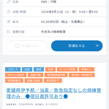
科目
内科・不問
日程/時間
2026年8月11日（火・祝） 9:00～翌9:00
給与
80,000円/回（税込・交通費込）
勤務内容
外来及び病棟管理
お気に入り
詳細をみる
スポット
当直
病院
急募
ゆったり勤務
残業なし
60代以上歓迎
経験不問
専門医資格不問
専攻医・専修医可
時間調整可
綺麗な施設
宿日直許可
愛媛県伊予郡／当直／救急指定なしの病棟管
理のみ ●宿日直許可あり●
掲載更新日 : 2026年08月05日 案件番号 : 26-SU650291