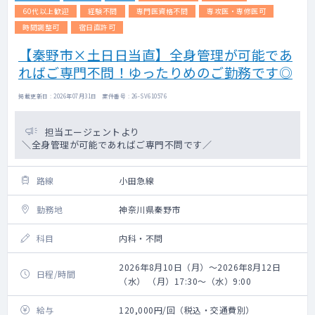
60代以上歓迎
経験不問
専門医資格不問
専攻医・専修医可
時間調整可
宿日直許可
【秦野市×土日日当直】全身管理が可能であ
ればご専門不問！ゆったりめのご勤務です◎
掲載更新日 : 2026年07月31日 案件番号 : 26-SV610576
担当エージェントより
＼全身管理が可能であればご専門不問です／
路線
小田急線
勤務地
神奈川県秦野市
科目
内科・不問
2026年8月10日（月）～2026年8月12日
日程/時間
（水） （月）17:30～（水）9:00
給与
120,000円/回（税込・交通費別）