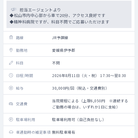
担当エージェントより
◆松山市内中心部から車で20分、アクセス良好です
◆精神科病院ですが、科目不問でご応募いただけます
路線
JR予讃線
勤務地
愛媛県伊予郡
科目
不問
日程/時間
2026年8月11日（火・祝） 17:30～翌8:30
給与
30,000円/回（税込・交通費別）
当院規程による（上限6,050円 ※連続する
交通費
ご勤務の場合は、いずれか1日に支給）
駐車場利用
駐車場利用可（自己負担なし）
車通勤時の補足事項
無料駐車場有