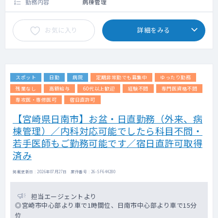
勤務内容
病棟管理
お気に入り
詳細をみる
スポット
日勤
病院
定期非常勤でも募集中
ゆったり勤務
残業なし
高額給与
60代以上歓迎
経験不問
専門医資格不問
専攻医・専修医可
宿日直許可
【宮崎県日南市】お盆・日直勤務（外来、病
棟管理）／内科対応可能でしたら科目不問・
若手医師もご勤務可能です／宿日直許可取得
済み
掲載更新日 : 2026年07月27日 案件番号 : 26-SF644280
担当エージェントより
◎宮崎市中心部より車で1時間位、日南市中心部より車で15分
位