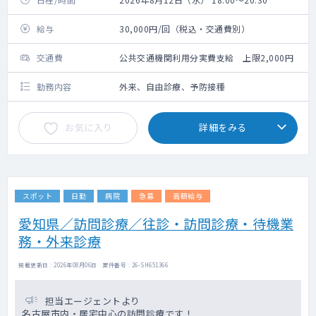
給与
30,000円/回（税込・交通費別）
交通費
公共交通機関利用分実費支給 上限2,000円
勤務内容
外来、自由診療、予防接種
お気に入り
詳細をみる
スポット
日勤
病院
急募
高額給与
愛知県／訪問診療／往診・訪問診療・待機業
務・外来診療
掲載更新日 : 2026年08月06日 案件番号 : 26-SH651366
担当エージェントより
名古屋市内・居宅中心の訪問診療です！