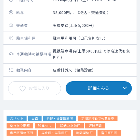
給与
35,000円/回（税込・交通費別）
交通費
実費支給(上限5,000円)
駐車場利用
駐車場利用可（自己負担なし）
提携駐車場有(上限5000円までは高速代も負
車通勤時の補足事項
担可)
勤務内容
皮膚科外来（保険診療）
お気に入り
詳細をみる
スポット
当直
老健・介護医療院
定期非常勤でも募集中
ゆったり勤務
残業なし
60代以上歓迎
経験不問
専門医資格不問
専攻医・専修医可
時間調整可
宿日直許可