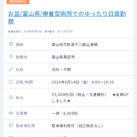
宿日直許可
お盆/富山県/療養型病院でのゆったり日直勤
務
掲載更新日 : 2026年08月03日 案件番号 : 26-SJ625156
路線
富山地方鉄道不二越上滝線
勤務地
富山県黒部市
科目
内科・不問
日程/時間
2026年8月14日（金） 8:00～18:30
55,000円/回（税込・交通費別） ★金額UP
給与
しました★
交通費
一律：8,000円
駐車場利用
駐車場利用可（自己負担なし）