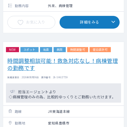
勤務内容
外来、病棟管理
お気に入り
詳細をみる
NEW
スポット
当直
病院
時間調整可
宿日直許可
時間調整相談可能！救急対応なし！病棟管理
の勤務です
掲載更新日 : 2026年08月06日 案件番号 : 26-SH617759
担当エージェントより
◇病棟管理のみの為、比較的ゆっくりとご勤務いただけます。
路線
JR東海道本線
勤務地
愛知県豊橋市