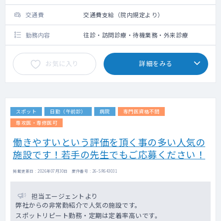
交通費
交通費支給（院内規定より）
勤務内容
往診・訪問診療・待機業務・外来診療
お気に入り
詳細をみる
スポット
日勤（午前診）
病院
専門医資格不問
専攻医・専修医可
働きやすいという評価を頂く事の多い人気の
施設です！若手の先生でもご応募ください！
掲載更新日 : 2026年07月30日 案件番号 : 26-SR643031
担当エージェントより
弊社からの非常勤紹介で人気の施設です。
スポットリピート勤務・定期は定着率高いです。