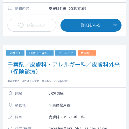
勤務内容
皮膚科外来（保険診療）
お気に入り
詳細をみる
スポット
日勤（午後診）
クリニック
残業なし
千葉県／皮膚科・アレルギー科／皮膚科外来
（保険診療）
掲載更新日 : 2026年08月05日 案件番号 : 26-SQ614905
路線
JR常磐線
勤務地
千葉県松戸市
科目
皮膚科・アレルギー科
日程/時間
2026年8月8日（土） 15:00～18:00