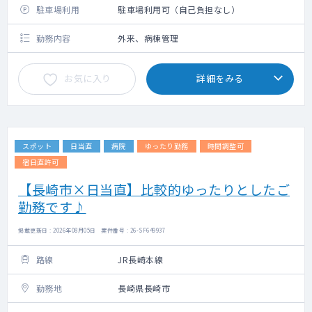
駐車場利用
駐車場利用可（自己負担なし）
勤務内容
外来、病棟管理
お気に入り
詳細をみる
スポット
日当直
病院
ゆったり勤務
時間調整可
宿日直許可
【長崎市×日当直】比較的ゆったりとしたご
勤務です♪
掲載更新日 : 2026年08月05日 案件番号 : 26-SF649937
路線
JR長崎本線
勤務地
長崎県長崎市