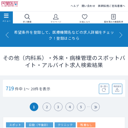
民間医局
ヘルプ
問い合わせ
医師採用ご担当者様へ
求人検索
マイページ
お気に入り
保存済みの
検索条件
希望条件を登録して、医療機関名などの求人詳細をチェッ
ク！登録はこちら
その他（内科系）・外来・病棟管理のスポットバ
イト・アルバイト求人検索結果
719
並べ替え
条件保存
件中 1～ 20件を表示
1
2
3
4
5
スポット
日勤（午後診）
クリニック
残業なし