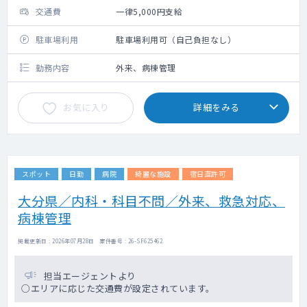
交通費
一律5,000円支給
駐車場利用
駐車場利用可（自己負担なし）
勤務内容
外来、病棟管理
お気に入り
詳細をみる
スポット
日勤
病院
綺麗な施設
宿日直許可
大分県／内科・科目不問／外来、救急対応、
病棟管理
掲載更新日 : 2026年07月28日 案件番号 : 26-SF625462
担当エージェントより
○エリアに応じた交通費が設定されています。