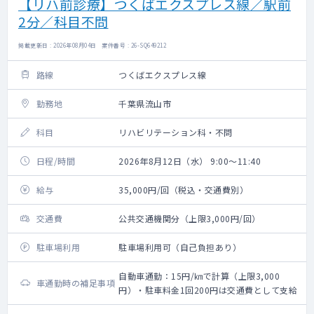
【リハ前診療】つくばエクスプレス線／駅前
2分／科目不問
掲載更新日 : 2026年08月04日 案件番号 : 26-SQ649212
路線
つくばエクスプレス線
勤務地
千葉県流山市
科目
リハビリテーション科・不問
日程/時間
2026年8月12日（水） 9:00～11:40
給与
35,000円/回（税込・交通費別）
交通費
公共交通機関分（上限3,000円/回）
駐車場利用
駐車場利用可（自己負担あり）
自動車通勤：15円/㎞で計算（上限3,000
車通勤時の補足事項
円）・駐車料金1回200円は交通費として支給