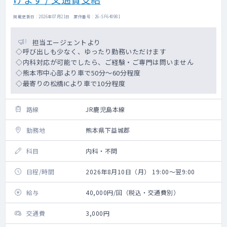
掲載更新日 : 2026年07月21日 案件番号 : 26-SF640981
担当エージェントより
◇呼び出しも少なく、ゆったり勤務いただけます
◇内科対応が可能でしたら、ご経験・ご専門は問いません
◇熊本市中心部より車で50分～60分程度
◇最寄りの松橋ICより車で10分程度
路線
JR鹿児島本線
勤務地
熊本県下益城郡
科目
内科・不問
日程/時間
2026年8月10日（月） 19:00～翌9:00
給与
40,000円/回（税込・交通費別）
交通費
3,000円