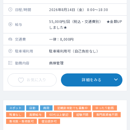
日程/時間
2026年8月14日（金） 8:00～18:30
55,000円/回（税込・交通費別） ★金額UP
給与
しました★
交通費
一律：8,000円
駐車場利用
駐車場利用可（自己負担なし）
勤務内容
病棟管理
お気に入り
詳細をみる
スポット
日勤
病院
定期非常勤でも募集中
ゆったり勤務
残業なし
高額給与
60代以上歓迎
経験不問
専門医資格不問
専攻医・専修医可
宿日直許可