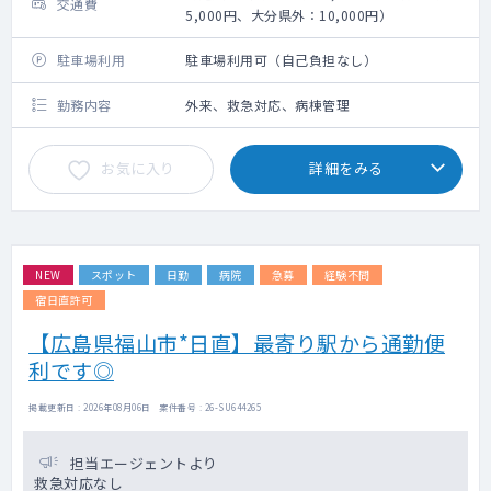
交通費
5,000円、大分県外：10,000円）
駐車場利用
駐車場利用可（自己負担なし）
勤務内容
外来、救急対応、病棟管理
お気に入り
詳細をみる
NEW
スポット
日勤
病院
急募
経験不問
宿日直許可
【広島県福山市*日直】最寄り駅から通勤便
利です◎
掲載更新日 : 2026年08月06日 案件番号 : 26-SU644265
担当エージェントより
救急対応なし