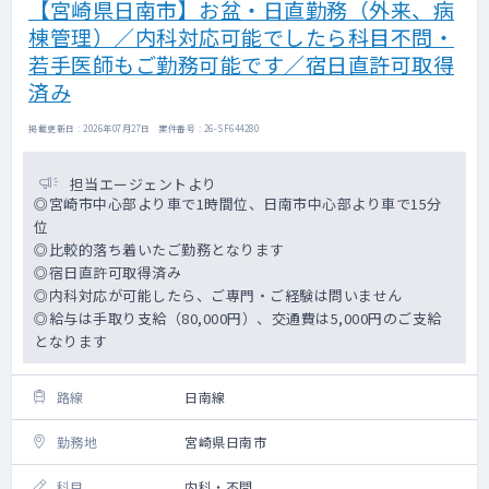
【宮崎県日南市】お盆・日直勤務（外来、病
棟管理）／内科対応可能でしたら科目不問・
若手医師もご勤務可能です／宿日直許可取得
済み
掲載更新日 : 2026年07月27日 案件番号 : 26-SF644280
担当エージェントより
◎宮崎市中心部より車で1時間位、日南市中心部より車で15分
位
◎比較的落ち着いたご勤務となります
◎宿日直許可取得済み
◎内科対応が可能したら、ご専門・ご経験は問いません
◎給与は手取り支給（80,000円）、交通費は5,000円のご支給
となります
路線
日南線
勤務地
宮崎県日南市
科目
内科・不問