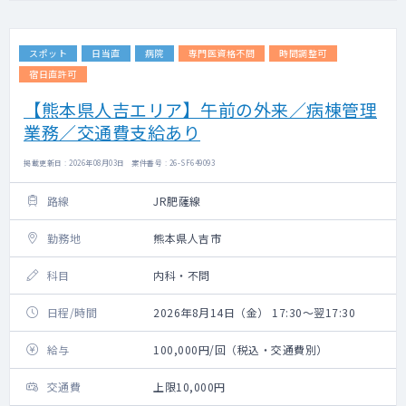
スポット
日当直
病院
専門医資格不問
時間調整可
宿日直許可
【熊本県人吉エリア】午前の外来／病棟管理
業務／交通費支給あり
掲載更新日 : 2026年08月03日 案件番号 : 26-SF649093
路線
JR肥薩線
勤務地
熊本県人吉市
科目
内科・不問
日程/時間
2026年8月14日（金） 17:30～翌17:30
給与
100,000円/回（税込・交通費別）
交通費
上限10,000円