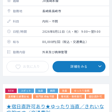
路線
JR長崎本線
勤務地
長崎県長崎市
科目
内科・不問
日程/時間
2026年8月11日（火・祝） 9:00～翌9:00
給与
80,000円/回（税込・交通費込）
勤務内容
外来及び病棟管理
お気に入り
詳細をみる
NEW
スポット
当直
病院
急募
ゆったり勤務
遠距離交通費支給
専門医資格不問
専攻医・専修医可
宿日直許可
★宿日直許可あり★ゆったり当直／きれいな