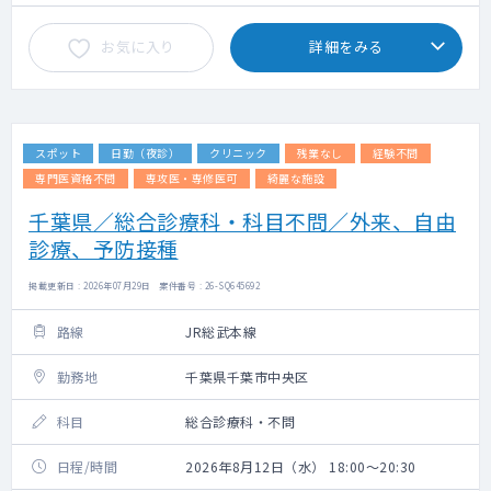
お気に入り
詳細をみる
スポット
日勤（夜診）
クリニック
残業なし
経験不問
専門医資格不問
専攻医・専修医可
綺麗な施設
千葉県／総合診療科・科目不問／外来、自由
診療、予防接種
掲載更新日 : 2026年07月29日 案件番号 : 26-SQ645692
路線
JR総武本線
勤務地
千葉県千葉市中央区
科目
総合診療科・不問
日程/時間
2026年8月12日（水） 18:00～20:30