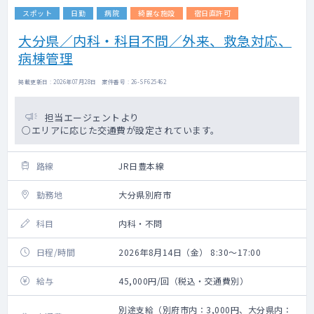
スポット
日勤
病院
綺麗な施設
宿日直許可
大分県／内科・科目不問／外来、救急対応、
病棟管理
掲載更新日 : 2026年07月28日 案件番号 : 26-SF625462
担当エージェントより
○エリアに応じた交通費が設定されています。
路線
JR日豊本線
勤務地
大分県別府市
科目
内科・不問
日程/時間
2026年8月14日（金） 8:30～17:00
給与
45,000円/回（税込・交通費別）
別途支給（別府市内：3,000円、大分県内：