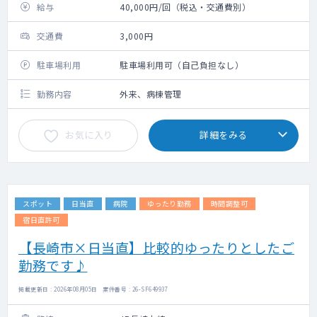
給与
40,000円/回（税込・交通費別）
交通費
3,000円
駐車場利用
駐車場利用可（自己負担なし）
勤務内容
外来、病棟管理
お気に入り
詳細をみる
スポット
日当直
病院
ゆったり勤務
時間調整可
宿日直許可
【長崎市×日当直】比較的ゆったりとしたご
勤務です♪
掲載更新日 : 2026年08月05日 案件番号 : 26-SF649937