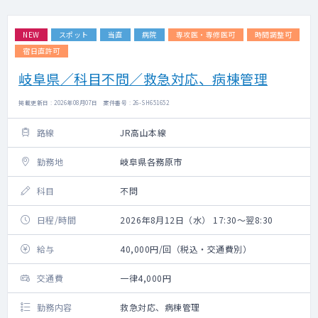
NEW
スポット
当直
病院
専攻医・専修医可
時間調整可
宿日直許可
岐阜県／科目不問／救急対応、病棟管理
掲載更新日 : 2026年08月07日 案件番号 : 26-SH651652
路線
JR高山本線
勤務地
岐阜県各務原市
科目
不問
日程/時間
2026年8月12日（水） 17:30～翌8:30
給与
40,000円/回（税込・交通費別）
交通費
一律4,000円
勤務内容
救急対応、病棟管理