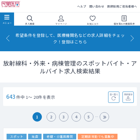
民間医局
ヘルプ
問い合わせ
医師採用ご担当者様へ
求人検索
マイページ
お気に入り
保存済みの
検索条件
希望条件を登録して、医療機関名などの求人詳細をチェッ
ク！登録はこちら
放射線科・外来・病棟管理のスポットバイト・ア
ルバイト求人検索結果
643
並べ替え
条件保存
件中 1～ 20件を表示
1
2
3
4
5
スポット
当直
老健・介護医療院
定期非常勤でも募集中