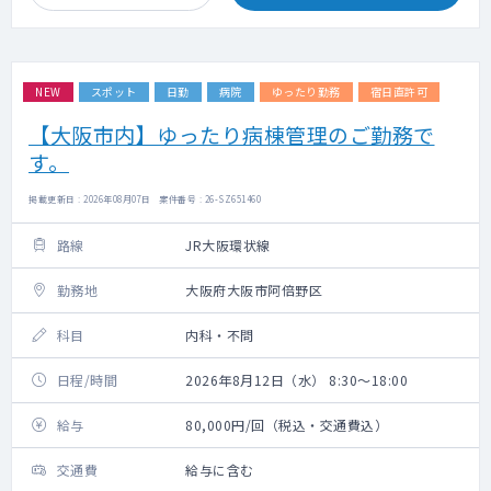
NEW
スポット
日勤
病院
ゆったり勤務
宿日直許可
【大阪市内】ゆったり病棟管理のご勤務で
す。
掲載更新日 : 2026年08月07日 案件番号 : 26-SZ651460
路線
JR大阪環状線
勤務地
大阪府大阪市阿倍野区
科目
内科・不問
日程/時間
2026年8月12日（水） 8:30～18:00
給与
80,000円/回（税込・交通費込）
交通費
給与に含む