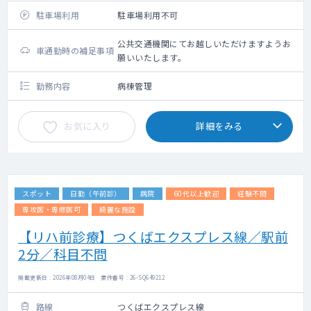
駐車場利用
駐車場利用不可
公共交通機関にてお越しいただけますようお
車通勤時の補足事項
願いいたします。
勤務内容
病棟管理
お気に入り
詳細をみる
スポット
日勤（午前診）
病院
60代以上歓迎
経験不問
専攻医・専修医可
綺麗な施設
【リハ前診療】つくばエクスプレス線／駅前
2分／科目不問
掲載更新日 : 2026年08月04日 案件番号 : 26-SQ649212
路線
つくばエクスプレス線