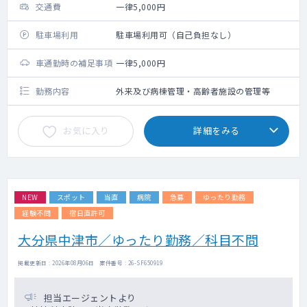
交通費
一律5,000円
駐車場利用
駐車場利用可（自己負担なし）
車通勤時の補足事項
一律5,000円
勤務内容
外来及び病棟管理・高齢者施設の管理等
お気に入り
詳細をみる
NEW
スポット
当直
病院
急募
ゆったり勤務
経験不問
宿日直許可
大分県中津市／ゆったり勤務／科目不問
掲載更新日 : 2026年08月06日 案件番号 : 26-SF650919
担当エージェントより