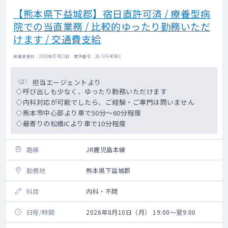
【熊本県下益城郡】宿日直許可済 / 療養型病
院での当直業務 / 比較的ゆったり勤務いただ
けます / 交通費支給
掲載更新日 : 2026年07月21日 案件番号 : 26-SF640981
担当エージェントより
◇呼び出しも少なく、ゆったり勤務いただけます
◇内科対応が可能でしたら、ご経験・ご専門は問いません
◇熊本市中心部より車で50分～60分程度
◇最寄りの松橋ICより車で10分程度
路線
JR鹿児島本線
勤務地
熊本県下益城郡
科目
内科・不問
日程/時間
2026年8月10日（月） 19:00～翌9:00