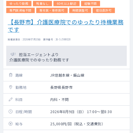
ゆったり勤務
残業なし
60代以上歓迎
経験不問
専門医資格不問
専攻医・専修医可
時間調整可
宿日直許可
【長野市】介護医療院でのゆったり待機業務
です
掲載更新日 : 2026年07月10日 案件番号 : 26-SJ598028
担当エージェントより
介護医療院でのゆったり勤務です
路線
JR信越本線・飯山線
勤務地
長野県長野市
科目
内科・不問
日程/時間
2026年8月9日（日） 17:00～翌8:30
給与
25,000円/回（税込・交通費別）