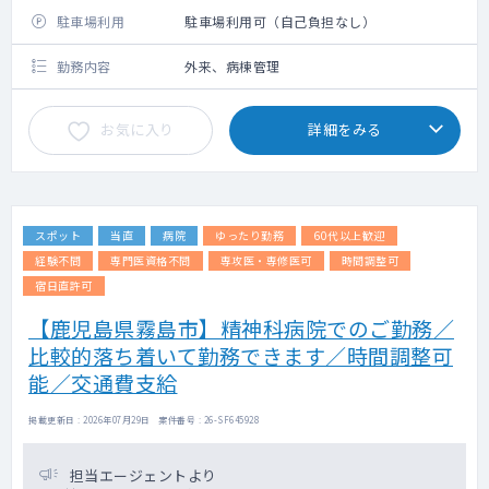
駐車場利用
駐車場利用可（自己負担なし）
勤務内容
外来、病棟管理
お気に入り
詳細をみる
スポット
当直
病院
ゆったり勤務
60代以上歓迎
経験不問
専門医資格不問
専攻医・専修医可
時間調整可
宿日直許可
【鹿児島県霧島市】精神科病院でのご勤務／
比較的落ち着いて勤務できます／時間調整可
能／交通費支給
掲載更新日 : 2026年07月29日 案件番号 : 26-SF645928
担当エージェントより