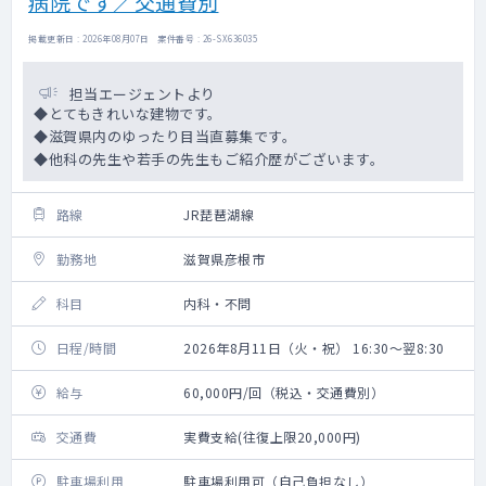
病院です／交通費別
掲載更新日 : 2026年08月07日 案件番号 : 26-SX636035
担当エージェントより
◆とてもきれいな建物です。
◆滋賀県内のゆったり目当直募集です。
◆他科の先生や若手の先生もご紹介歴がございます。
路線
JR琵琶湖線
勤務地
滋賀県彦根市
科目
内科・不問
日程/時間
2026年8月11日（火・祝） 16:30～翌8:30
給与
60,000円/回（税込・交通費別）
交通費
実費支給(往復上限20,000円)
駐車場利用
駐車場利用可（自己負担なし）