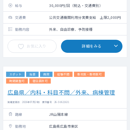
給与
30,000円/回（税込・交通費別）
交通費
公共交通機関利用分実費支給 上限2,000円
勤務内容
外来、自由診療、予防接種
お気に入り
詳細をみる
スポット
当直
病院
経験不問
専攻医・専修医可
時間調整可
宿日直許可
広島県／内科・科目不問／外来、病棟管理
掲載更新日 : 2026年07月24日 案件番号 : 26-SU621631
路線
JR山陽本線
勤務地
広島県広島市東区