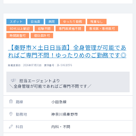
スポット
日当直
病院
ゆったり勤務
残業なし
60代以上歓迎
経験不問
専門医資格不問
専攻医・専修医可
時間調整可
宿日直許可
【秦野市×土日日当直】全身管理が可能であ
ればご専門不問！ゆったりめのご勤務です◎
掲載更新日 : 2026年07月31日 案件番号 : 26-SV610576
担当エージェントより
＼全身管理が可能であればご専門不問です／
路線
小田急線
勤務地
神奈川県秦野市
科目
内科・不問