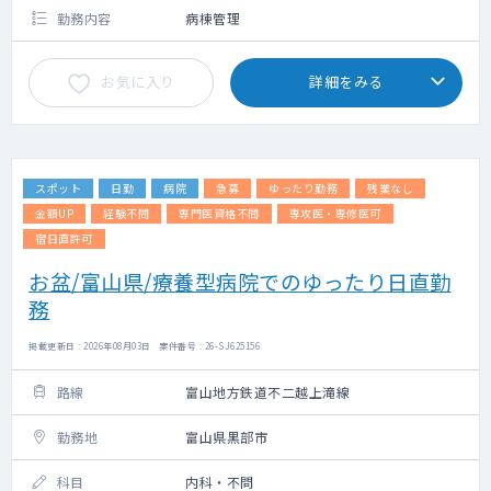
勤務内容
病棟管理
お気に入り
詳細をみる
スポット
日勤
病院
急募
ゆったり勤務
残業なし
金額UP
経験不問
専門医資格不問
専攻医・専修医可
宿日直許可
お盆/富山県/療養型病院でのゆったり日直勤
務
掲載更新日 : 2026年08月03日 案件番号 : 26-SJ625156
路線
富山地方鉄道不二越上滝線
勤務地
富山県黒部市
科目
内科・不問