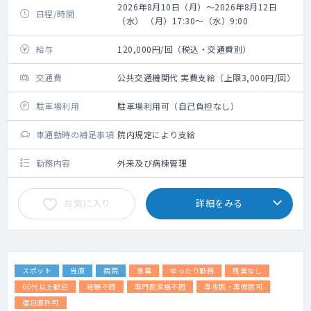
2026年8月10日（月）～2026年8月12日
日程/時間
（水） （月）17:30～（水）9:00
給与
120,000円/回（税込・交通費別）
交通費
公共交通機関代 実費支給（上限3,000円/回）
駐車場利用
駐車場利用可（自己負担なし）
車通勤時の補足事項
院内規定により支給
勤務内容
外来及び病棟管理
お気に入り
詳細をみる
スポット
当直
病院
急募
ゆったり勤務
残業なし
60代以上歓迎
経験不問
専門医資格不問
専攻医・専修医可
宿日直許可