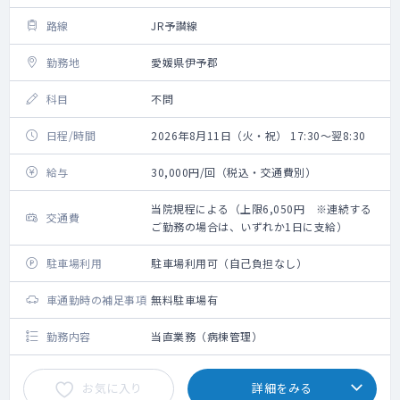
路線
JR予讃線
勤務地
愛媛県伊予郡
科目
不問
日程/時間
2026年8月11日（火・祝） 17:30～翌8:30
給与
30,000円/回（税込・交通費別）
当院規程による（上限6,050円 ※連続する
交通費
ご勤務の場合は、いずれか1日に支給）
駐車場利用
駐車場利用可（自己負担なし）
車通勤時の補足事項
無料駐車場有
勤務内容
当直業務（病棟管理）
お気に入り
詳細をみる