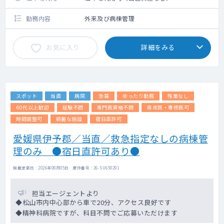
勤務内容
外来及び病棟管理
お気に入り
詳細をみる
スポット
当直
病院
急募
ゆったり勤務
残業なし
60代以上歓迎
経験不問
専門医資格不問
専攻医・専修医可
時間調整可
綺麗な施設
宿日直許可
愛媛県伊予郡／当直／救急指定なしの病棟管
理のみ ●宿日直許可あり●
掲載更新日 : 2026年08月05日 案件番号 : 26-SU650291
担当エージェントより
◆松山市内中心部から車で20分、アクセス良好です
◆精神科病院ですが、科目不問でご応募いただけます