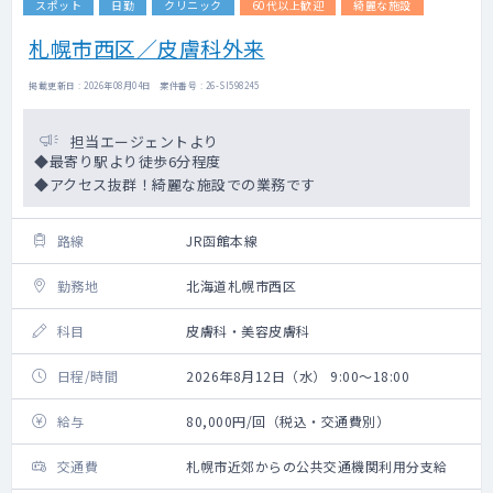
スポット
日勤
クリニック
60代以上歓迎
綺麗な施設
札幌市西区／皮膚科外来
掲載更新日 : 2026年08月04日 案件番号 : 26-SI598245
担当エージェントより
◆最寄り駅より徒歩6分程度
◆アクセス抜群！綺麗な施設での業務です
路線
JR函館本線
勤務地
北海道札幌市西区
科目
皮膚科・美容皮膚科
日程/時間
2026年8月12日（水） 9:00～18:00
給与
80,000円/回（税込・交通費別）
交通費
札幌市近郊からの公共交通機関利用分支給