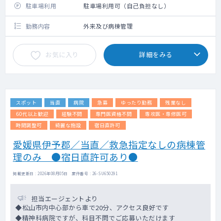
駐車場利用
駐車場利用可（自己負担なし）
勤務内容
外来及び病棟管理
お気に入り
詳細をみる
スポット
当直
病院
急募
ゆったり勤務
残業なし
60代以上歓迎
経験不問
専門医資格不問
専攻医・専修医可
時間調整可
綺麗な施設
宿日直許可
愛媛県伊予郡／当直／救急指定なしの病棟管
理のみ ●宿日直許可あり●
掲載更新日 : 2026年08月05日 案件番号 : 26-SU650291
担当エージェントより
◆松山市内中心部から車で20分、アクセス良好です
◆精神科病院ですが、科目不問でご応募いただけます