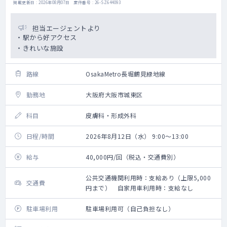
掲載更新日 : 2026年08月07日 案件番号 : 26-SZ644093
担当エージェントより
・駅から好アクセス
・きれいな施設
路線
OsakaMetro長堀鶴見緑地線
勤務地
大阪府大阪市城東区
科目
皮膚科・形成外科
日程/時間
2026年8月12日（水） 9:00～13:00
給与
40,000円/回（税込・交通費別）
公共交通機関利用時：支給あり（上限5,000
交通費
円まで） 自家用車利用時：支給なし
駐車場利用
駐車場利用可（自己負担なし）