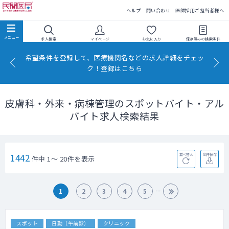
民間医局
ヘルプ
問い合わせ
医師採用ご担当者様へ
求人検索
マイページ
お気に入り
保存済みの
検索条件
希望条件を登録して、医療機関名などの求人詳細をチェッ
ク！登録はこちら
皮膚科・外来・病棟管理のスポットバイト・アル
バイト求人検索結果
1442
並べ替え
条件保存
件中 1～ 20件を表示
1
2
3
4
5
スポット
日勤（午前診）
クリニック