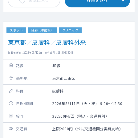
お気に入り
詳細をみる
スポット
日勤（午前診）
クリニック
東京都／皮膚科／皮膚科外来
掲載更新日 : 2026年07月21日 案件番号 : 26-SQ634246
路線
JR線
勤務地
東京都江東区
科目
皮膚科
日程/時間
2026年8月11日（火・祝） 9:00～12:30
給与
38,500円/回（税込・交通費別）
交通費
上限2000円（公共交通機関分実費支給）