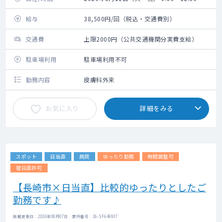
給与
38,500円/回（税込・交通費別）
交通費
上限2000円（公共交通機関分実費支給）
駐車場利用
駐車場利用不可
勤務内容
皮膚科外来
お気に入り
詳細をみる
スポット
日当直
病院
ゆったり勤務
時間調整可
宿日直許可
【長崎市×日当直】比較的ゆったりとしたご
勤務です♪
掲載更新日 : 2026年08月07日 案件番号 : 26-SF649937