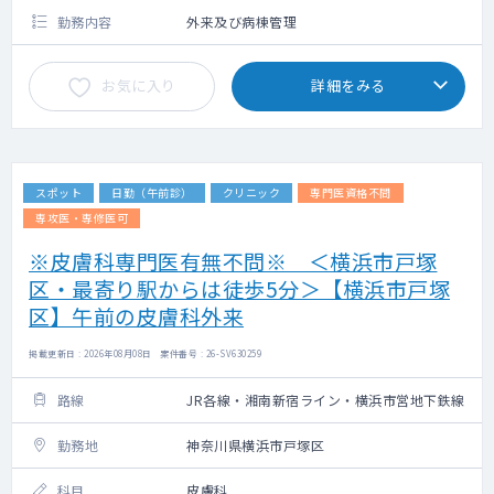
勤務内容
外来及び病棟管理
お気に入り
詳細をみる
スポット
日勤（午前診）
クリニック
専門医資格不問
専攻医・専修医可
※皮膚科専門医有無不問※ ＜横浜市戸塚
区・最寄り駅からは徒歩5分＞【横浜市戸塚
区】午前の皮膚科外来
掲載更新日 : 2026年08月08日 案件番号 : 26-SV630259
路線
JR各線・湘南新宿ライン・横浜市営地下鉄線
勤務地
神奈川県横浜市戸塚区
科目
皮膚科