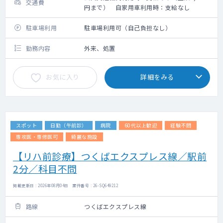
交通費
円まで） 自家用車利用時：支給なし
駐車場利用
駐車場利用可（自己負担なし）
勤務内容
外来、処置
お気に入り
詳細をみる
スポット
日勤（午前診）
病院
60代以上歓迎
経験不問
専攻医・専修医可
綺麗な施設
【リハ前診療】つくばエクスプレス線／駅前
2分／科目不問
掲載更新日 : 2026年08月04日 案件番号 : 26-SQ649212
路線
つくばエクスプレス線