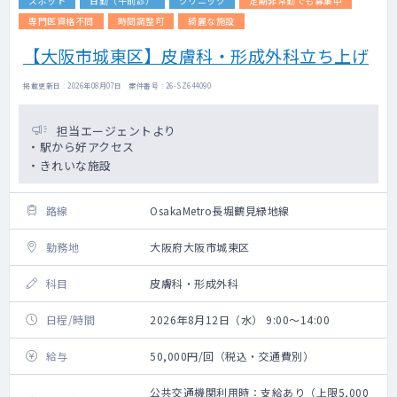
スポット
日勤（午前診）
クリニック
定期非常勤でも募集中
専門医資格不問
時間調整可
綺麗な施設
【大阪市城東区】皮膚科・形成外科立ち上げ
掲載更新日 : 2026年08月07日 案件番号 : 26-SZ644090
担当エージェントより
・駅から好アクセス
・きれいな施設
路線
OsakaMetro長堀鶴見緑地線
勤務地
大阪府大阪市城東区
科目
皮膚科・形成外科
日程/時間
2026年8月12日（水） 9:00～14:00
給与
50,000円/回（税込・交通費別）
公共交通機関利用時：支給あり（上限5,000