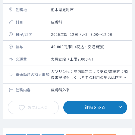
勤務地
栃木県足利市
科目
皮膚科
日程/時間
2026年8月12日（水） 9:00～12:00
給与
40,000円/回（税込・交通費別）
交通費
実費支給（上限7,000円）
ガソリン代：院内規定により支給/高速代：領
車通勤時の補足事項
収書提出もしくはＥＴＣ利用の場合は区間の
申告必須（合わせて上限7,000円））
勤務内容
皮膚科外来
お気に入り
詳細をみる