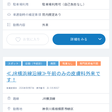
駐車場利用
駐車場利用可（自己負担なし）
車通勤時の補足事項
院内規定あり
勤務内容
外来
お気に入り
詳細をみる
スポット
日勤（午前診）
病院
残業なし
専門医資格不問
≪JR横浜線沿線≫午前のみの皮膚科外来で
す！
掲載更新日 : 2026年08月07日 案件番号 : 26-SV646927
路線
JR横浜線
勤務地
神奈川県相模原市緑区