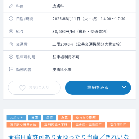
科目
皮膚科
日程/時間
2026年8月11日（火・祝） 14:00～17:30
給与
38,500円/回（税込・交通費別）
交通費
上限2000円（公共交通機関分実費支給）
駐車場利用
駐車場利用不可
勤務内容
皮膚科外来
お気に入り
詳細をみる
スポット
当直
病院
急募
ゆったり勤務
遠距離交通費支給
専門医資格不問
専攻医・専修医可
宿日直許可
★宿日直許可あり★ゆったり当直／きれいな