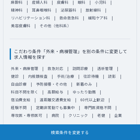
麻酔科
産婦人科
皮膚科
眼科
小児科
精神科
耳鼻咽喉科
泌尿器科
放射線科
リハビリテーション科
救命救急科
緩和ケア科
美容皮膚科
その他（他科系）
こだわり条件「外来・病棟管理」を別の条件に変更して
求人情報を探す
外来・病棟管理
救急対応
訪問診療
透析管理
健診
内視鏡検査
手術/治療
往診待機
読影
自由診療
予防接種・その他
新着のみ
科目不問を除く
高額給与
ゆったり勤務
宿泊費支給
遠距離交通費支給
60代以上歓迎
経験不問
定期非常勤でも募集中
専門医資格不問
専攻医・専修医可
病院
クリニック
老健
企業
検索条件を変更する