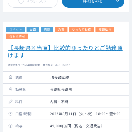
お気に入り
詳細をみる
スポット
当直
病院
急募
ゆったり勤務
高額給与
宿日直許可
【長崎県×当直】比較的ゆったりとご勤務頂
けます
掲載更新日 : 2026年08月07日 案件番号 : 26-SF651657
路線
JR長崎本線
勤務地
長崎県長崎市
科目
内科・不問
日程/時間
2026年8月11日（火・祝） 18:00～翌9:00
給与
45,000円/回（税込・交通費込）