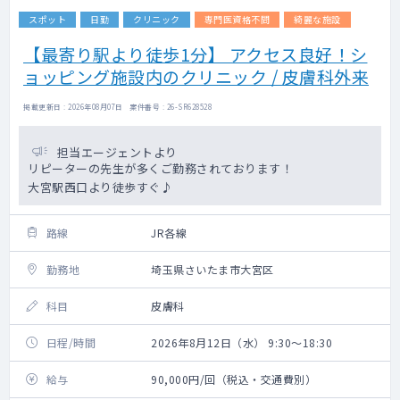
スポット
日勤
クリニック
専門医資格不問
綺麗な施設
【最寄り駅より徒歩1分】 アクセス良好！シ
ョッピング施設内のクリニック / 皮膚科外来
掲載更新日 : 2026年08月07日 案件番号 : 26-SR628528
担当エージェントより
リピーターの先生が多くご勤務されております！
大宮駅西口より徒歩すぐ♪
路線
JR各線
勤務地
埼玉県さいたま市大宮区
科目
皮膚科
日程/時間
2026年8月12日（水） 9:30～18:30
給与
90,000円/回（税込・交通費別）