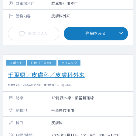
駐車場利用
駐車場利用不可
勤務内容
皮膚科外来
お気に入り
詳細をみる
スポット
日勤（午前診）
クリニック
千葉県／皮膚科／皮膚科外来
掲載更新日 : 2026年07月21日 案件番号 : 26-SQ634286
路線
JR総武本線・都営新宿線
勤務地
千葉県市川市
科目
皮膚科
日程/時間
2026年8月11日（火・祝） 9:00～12:30