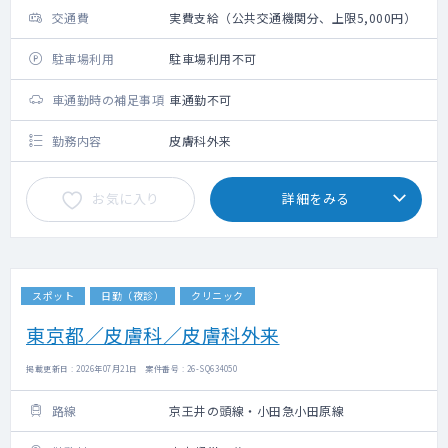
交通費
実費支給（公共交通機関分、上限5,000円）
駐車場利用
駐車場利用不可
車通勤時の補足事項
車通勤不可
勤務内容
皮膚科外来
お気に入り
詳細をみる
スポット
日勤（夜診）
クリニック
東京都／皮膚科／皮膚科外来
掲載更新日 : 2026年07月21日 案件番号 : 26-SQ634050
路線
京王井の頭線・小田急小田原線