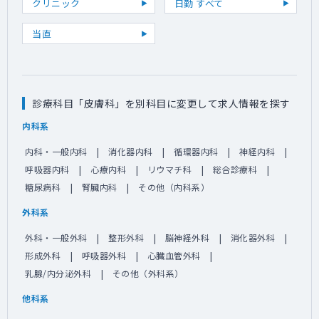
クリニック
日勤 すべて
当直
診療科目「皮膚科」を別科目に変更して求人情報を探す
内科系
内科・一般内科
消化器内科
循環器内科
神経内科
呼吸器内科
心療内科
リウマチ科
総合診療科
糖尿病科
腎臓内科
その他（内科系）
外科系
外科・一般外科
整形外科
脳神経外科
消化器外科
形成外科
呼吸器外科
心臓血管外科
乳腺/内分泌外科
その他（外科系）
他科系