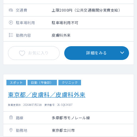
交通費
上限2000円（公共交通機関分実費支給）
駐車場利用
駐車場利用不可
勤務内容
皮膚科外来
お気に入り
詳細をみる
スポット
日勤（午後診）
クリニック
東京都／皮膚科／皮膚科外来
掲載更新日 : 2026年07月21日 案件番号 : 26-SQ634107
路線
多摩都市モノレール線
勤務地
東京都立川市