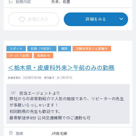
勤務内容
外来、処置
お気に入り
詳細をみる
スポット
日勤（午前診）
病院
定期非常勤でも募集中
ゆったり勤務
高額給与
＜栃木県・皮膚科外来＞午前のみの勤務
掲載更新日 : 2026年07月30日 案件番号 : 26-SR634742
担当エージェントより
弊社からの非常勤紹介で人気の施設であり、リピーターの先生
が多数いらっしゃいます！
初回勤務の先生も歓迎です。
最寄駅徒歩8分 公共交通機関でのご通勤も可
路線
JR両毛線