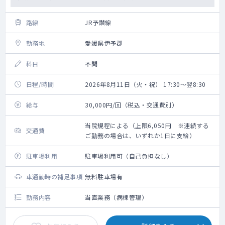
路線
JR予讃線
勤務地
愛媛県伊予郡
科目
不問
日程/時間
2026年8月11日（火・祝） 17:30～翌8:30
給与
30,000円/回（税込・交通費別）
当院規程による（上限6,050円 ※連続する
交通費
ご勤務の場合は、いずれか1日に支給）
駐車場利用
駐車場利用可（自己負担なし）
車通勤時の補足事項
無料駐車場有
勤務内容
当直業務（病棟管理）