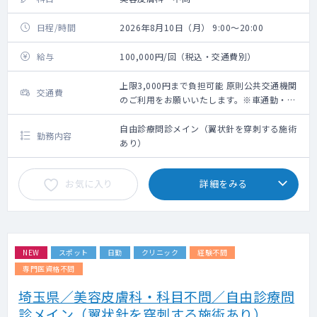
日程/時間
2026年8月10日（月） 9:00～20:00
給与
100,000円/回（税込・交通費別）
上限3,000円まで負担可能 原則公共交通機関
交通費
のご利用をお願いいたします。※車通勤・タ
クシー利用要相談
自由診療問診メイン（翼状針を穿刺する施術
勤務内容
あり）
お気に入り
詳細をみる
NEW
スポット
日勤
クリニック
経験不問
専門医資格不問
埼玉県／美容皮膚科・科目不問／自由診療問
診メイン（翼状針を穿刺する施術あり）