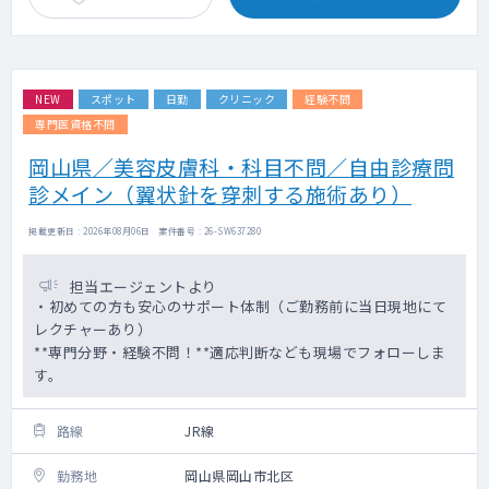
NEW
スポット
日勤
クリニック
経験不問
専門医資格不問
岡山県／美容皮膚科・科目不問／自由診療問
診メイン（翼状針を穿刺する施術あり）
掲載更新日 : 2026年08月06日 案件番号 : 26-SW637280
担当エージェントより
・初めての方も安心のサポート体制（ご勤務前に当日現地にて
レクチャーあり）
**専門分野・経験不問！**適応判断なども現場でフォローしま
す。
路線
JR線
勤務地
岡山県岡山市北区