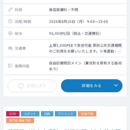
科目
美容皮膚科・不問
日程/時間
2026年8月10日（月） 9:00～19:00
給与
90,000円/回（税込・交通費別）
上限3,000円まで負担可能 原則公共交通機関
交通費
のご利用をお願いいたします。※車通勤・タ
クシー利用要相談
自由診療問診メイン（翼状針を穿刺する施術
勤務内容
あり）
お気に入り
詳細をみる
NEW
スポット
日勤
クリニック
経験不問
専門医資格不問