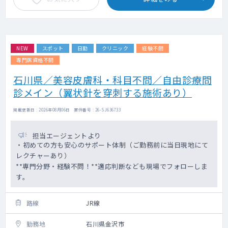
NEW
スポット
日勤
クリニック
経験不問
専門医資格不問
石川県／美容皮膚科・科目不問／自由診療問
診メイン（翼状針を穿刺する施術あり）
掲載更新日 : 2026年08月06日 案件番号 : 26-SJ636733
担当エージェントより
・初めての方も安心のサポート体制（ご勤務前に当日現地にて
レクチャーあり）
**専門分野・経験不問！**適応判断なども現場でフォローしま
す。
路線
JR線
勤務地
石川県金沢市