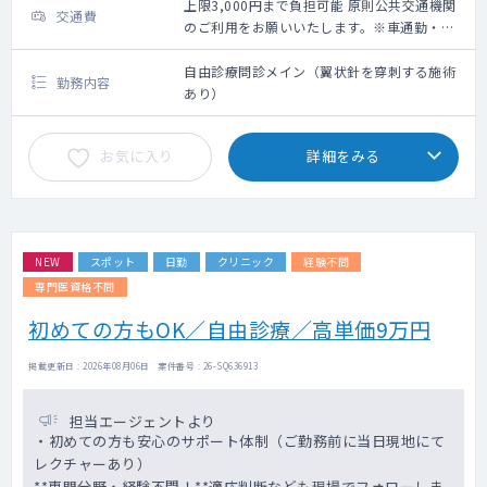
上限3,000円まで負担可能 原則公共交通機関
交通費
のご利用をお願いいたします。※車通勤・タ
クシー利用要相談
自由診療問診メイン（翼状針を穿刺する施術
勤務内容
あり）
お気に入り
詳細をみる
NEW
スポット
日勤
クリニック
経験不問
専門医資格不問
初めての方もOK／自由診療／高単価9万円
掲載更新日 : 2026年08月06日 案件番号 : 26-SQ636913
担当エージェントより
・初めての方も安心のサポート体制（ご勤務前に当日現地にて
レクチャーあり）
**専門分野・経験不問！**適応判断なども現場でフォローしま