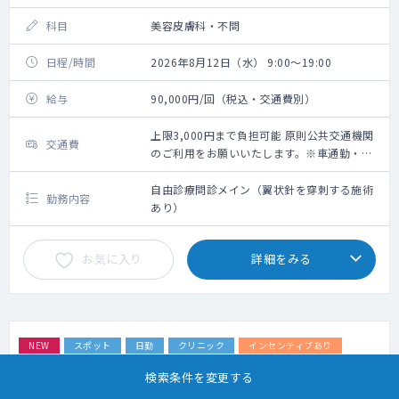
科目
美容皮膚科・不問
日程/時間
2026年8月12日（水） 9:00～19:00
給与
90,000円/回（税込・交通費別）
上限3,000円まで負担可能 原則公共交通機関
交通費
のご利用をお願いいたします。※車通勤・タ
クシー利用要相談
自由診療問診メイン（翼状針を穿刺する施術
勤務内容
あり）
お気に入り
詳細をみる
NEW
スポット
日勤
クリニック
インセンティブあり
専門医資格不問
専攻医・専修医可
検索条件を変更する