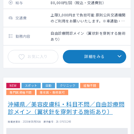
給与
80,000円/回（税込・交通費別）
上限3,000円まで負担可能 原則公共交通機関
交通費
のご利用をお願いいたします。※車通勤・タ
クシー利用要相談
自由診療問診メイン（翼状針を穿刺する施術
勤務内容
あり）
お気に入り
詳細をみる
NEW
スポット
日勤
クリニック
経験不問
専門医資格不問
専攻医・専修医可
沖縄県／美容皮膚科・科目不問／自由診療問
診メイン（翼状針を穿刺する施術あり）
掲載更新日 : 2026年08月06日 案件番号 : 26-SF651248