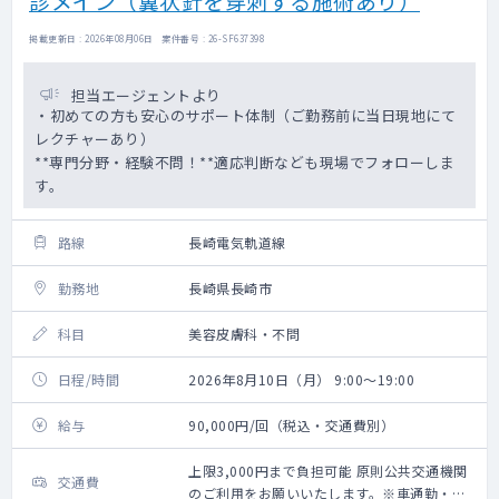
診メイン（翼状針を穿刺する施術あり）
掲載更新日 : 2026年08月06日 案件番号 : 26-SF637398
担当エージェントより
・初めての方も安心のサポート体制（ご勤務前に当日現地にて
レクチャーあり）
**専門分野・経験不問！**適応判断なども現場でフォローしま
す。
路線
長崎電気軌道線
勤務地
長崎県長崎市
科目
美容皮膚科・不問
日程/時間
2026年8月10日（月） 9:00～19:00
給与
90,000円/回（税込・交通費別）
上限3,000円まで負担可能 原則公共交通機関
交通費
のご利用をお願いいたします。※車通勤・タ