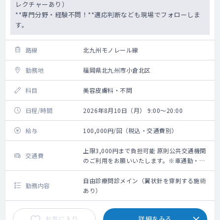
レクチャーあり）
**専門分野・経験不問！**適応判断なども現場でフォローしま
す。
路線
北九州モノレール線
勤務地
福岡県北九州市小倉北区
科目
美容皮膚科・不問
日程/時間
2026年8月10日（月） 9:00～20:00
給与
100,000円/回（税込・交通費別）
上限3,000円まで負担可能 原則公共交通機関
交通費
のご利用をお願いいたします。※車通勤・タ
クシー利用要相談
自由診療問診メイン（翼状針を穿刺する施術
勤務内容
あり）
お気に入り
詳細をみる