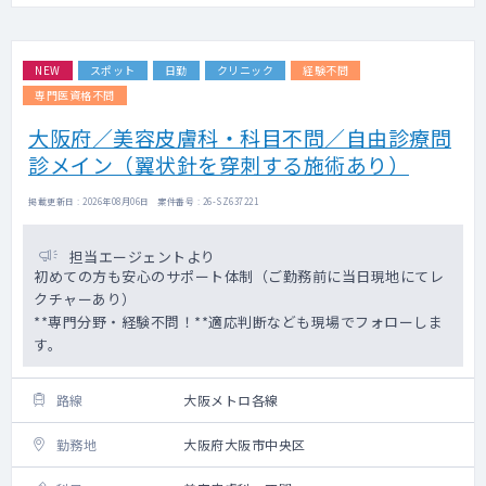
NEW
スポット
日勤
クリニック
経験不問
専門医資格不問
大阪府／美容皮膚科・科目不問／自由診療問
診メイン（翼状針を穿刺する施術あり）
掲載更新日 : 2026年08月06日 案件番号 : 26-SZ637221
担当エージェントより
初めての方も安心のサポート体制（ご勤務前に当日現地にてレ
クチャーあり）
**専門分野・経験不問！**適応判断なども現場でフォローしま
す。
路線
大阪メトロ各線
勤務地
大阪府大阪市中央区