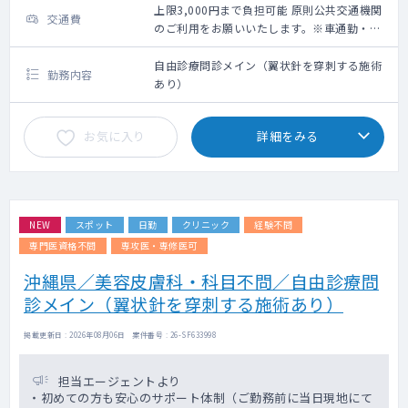
上限3,000円まで負担可能 原則公共交通機関
交通費
のご利用をお願いいたします。※車通勤・タ
クシー利用要相談
自由診療問診メイン（翼状針を穿刺する施術
勤務内容
あり）
お気に入り
詳細をみる
NEW
スポット
日勤
クリニック
経験不問
専門医資格不問
専攻医・専修医可
沖縄県／美容皮膚科・科目不問／自由診療問
診メイン（翼状針を穿刺する施術あり）
掲載更新日 : 2026年08月06日 案件番号 : 26-SF633998
担当エージェントより
・初めての方も安心のサポート体制（ご勤務前に当日現地にて