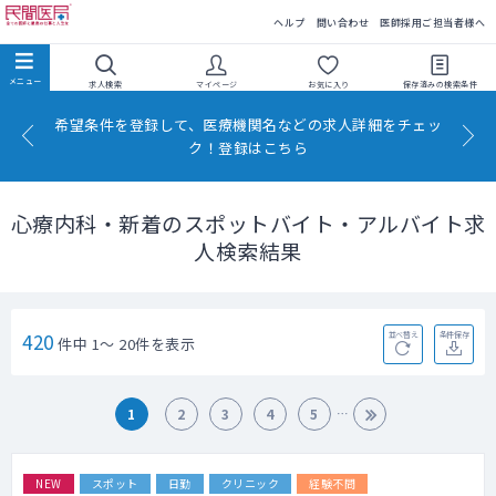
民間医局
ヘルプ
問い合わせ
医師採用ご担当者様へ
求人検索
マイページ
お気に入り
保存済みの
検索条件
希望条件を登録して、医療機関名などの求人詳細をチェッ
ク！登録はこちら
心療内科・新着のスポットバイト・アルバイト求
人検索結果
420
並べ替え
条件保存
件中 1～ 20件を表示
1
2
3
4
5
NEW
スポット
日勤
クリニック
経験不問