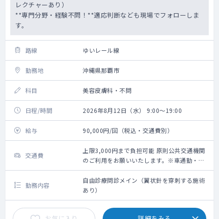
レクチャーあり）
**専門分野・経験不問！**適応判断なども現場でフォローしま
す。
路線
ゆいレール線
勤務地
沖縄県那覇市
科目
美容皮膚科・不問
日程/時間
2026年8月12日（水） 9:00～19:00
給与
90,000円/回（税込・交通費別）
上限3,000円まで負担可能 原則公共交通機関
交通費
のご利用をお願いいたします。※車通勤・タ
クシー利用要相談
自由診療問診メイン（翼状針を穿刺する施術
勤務内容
あり）
お気に入り
詳細をみる