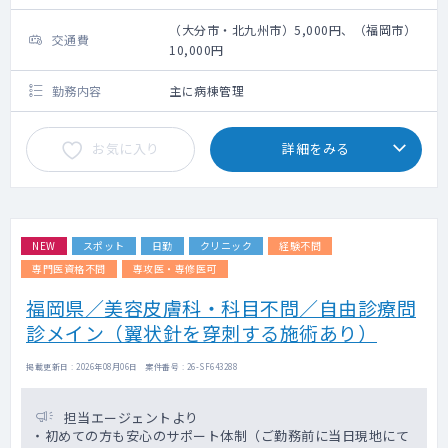
（大分市・北九州市）5,000円、（福岡市）
交通費
10,000円
勤務内容
主に病棟管理
お気に入り
詳細をみる
NEW
スポット
日勤
クリニック
経験不問
専門医資格不問
専攻医・専修医可
福岡県／美容皮膚科・科目不問／自由診療問
診メイン（翼状針を穿刺する施術あり）
掲載更新日 : 2026年08月06日 案件番号 : 26-SF643288
担当エージェントより
・初めての方も安心のサポート体制（ご勤務前に当日現地にて