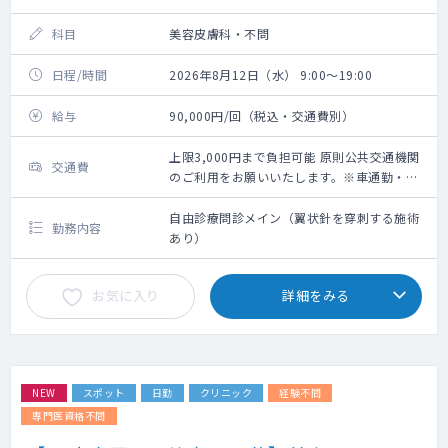
科目
美容皮膚科・不問
日程/時間
2026年8月12日（水） 9:00～19:00
給与
90,000円/回（税込・交通費別）
上限3,000円まで負担可能 原則公共交通機関
交通費
のご利用をお願いいたします。※車通勤・タ
クシー利用要相談
自由診療問診メイン（翼状針を穿刺する施術
勤務内容
あり）
お気に入り
詳細をみる
NEW
スポット
日勤
クリニック
経験不問
専門医資格不問