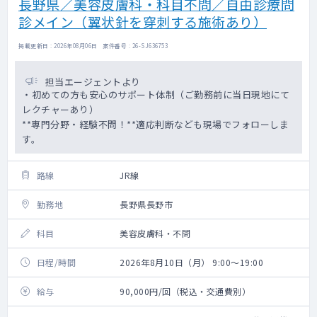
長野県／美容皮膚科・科目不問／自由診療問
診メイン（翼状針を穿刺する施術あり）
掲載更新日 : 2026年08月06日 案件番号 : 26-SJ636753
担当エージェントより
・初めての方も安心のサポート体制（ご勤務前に当日現地にて
レクチャーあり）
**専門分野・経験不問！**適応判断なども現場でフォローしま
す。
路線
JR線
勤務地
長野県長野市
科目
美容皮膚科・不問
日程/時間
2026年8月10日（月） 9:00～19:00
給与
90,000円/回（税込・交通費別）