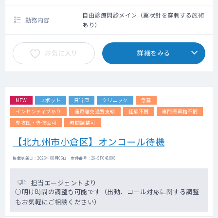
クシー利用要相談
自由診療問診メイン（翼状針を穿刺する施術
勤務内容
あり）
お気に入り
詳細をみる
NEW
スポット
日当直
クリニック
急募
インセンティブあり
遠距離交通費支給
経験不問
専門医資格不問
専攻医・専修医可
時間調整可
【北九州市小倉区】オンコール待機
掲載更新日 : 2026年08月06日 案件番号 : 26-SF641808
担当エージェントより
○明け時間の調整も可能です（出動、コール対応に関する調整
もお気軽にご相談ください）