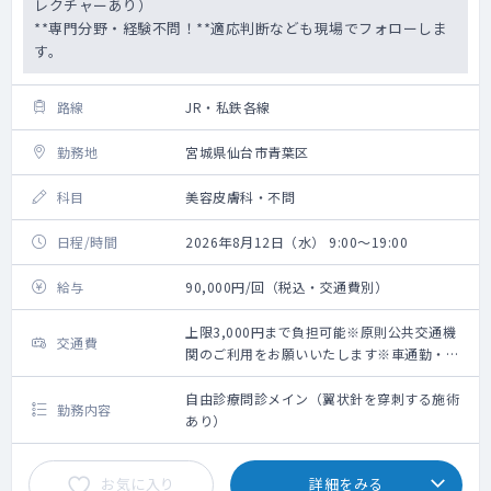
レクチャーあり）
**専門分野・経験不問！**適応判断なども現場でフォローしま
す。
路線
JR・私鉄各線
勤務地
宮城県仙台市青葉区
科目
美容皮膚科・不問
日程/時間
2026年8月12日（水） 9:00～19:00
給与
90,000円/回（税込・交通費別）
上限3,000円まで負担可能※原則公共交通機
交通費
関のご利用をお願いいたします※車通勤・タ
クシー利用要相談
自由診療問診メイン（翼状針を穿刺する施術
勤務内容
あり）
お気に入り
詳細をみる