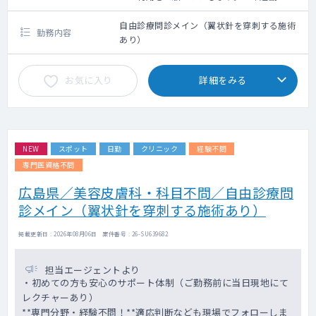
クシー利用要相談
自由診療問診メイン（翼状針を穿刺する施術
勤務内容
あり）
お気に入り
詳細をみる
NEW
スポット
日勤
クリニック
経験不問
専門医資格不問
広島県／美容皮膚科・科目不問／自由診療問
診メイン（翼状針を穿刺する施術あり）
掲載更新日 : 2026年08月06日 案件番号 : 26-SU639682
担当エージェントより
・初めての方も安心のサポート体制（ご勤務前に当日現地にて
レクチャーあり）
**専門分野・経験不問！**適応判断なども現場でフォローしま