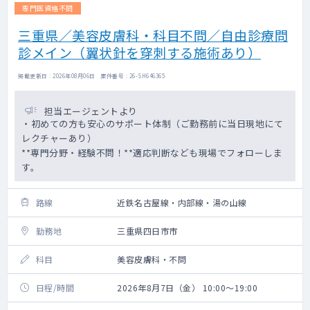
専門医資格不問
三重県／美容皮膚科・科目不問／自由診療問
診メイン（翼状針を穿刺する施術あり）
掲載更新日 : 2026年08月06日 案件番号 : 26-SH646365
担当エージェントより
・初めての方も安心のサポート体制（ご勤務前に当日現地にて
レクチャーあり）
**専門分野・経験不問！**適応判断なども現場でフォローしま
す。
路線
近鉄名古屋線・内部線・湯の山線
勤務地
三重県四日市市
科目
美容皮膚科・不問
日程/時間
2026年8月7日（金） 10:00～19:00