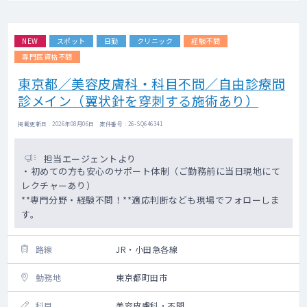
NEW
スポット
日勤
クリニック
経験不問
専門医資格不問
東京都／美容皮膚科・科目不問／自由診療問
診メイン（翼状針を穿刺する施術あり）
掲載更新日 : 2026年08月06日 案件番号 : 26-SQ646341
担当エージェントより
・初めての方も安心のサポート体制（ご勤務前に当日現地にて
レクチャーあり）
**専門分野・経験不問！**適応判断なども現場でフォローしま
す。
路線
JR・小田急各線
勤務地
東京都町田市
科目
美容皮膚科・不問