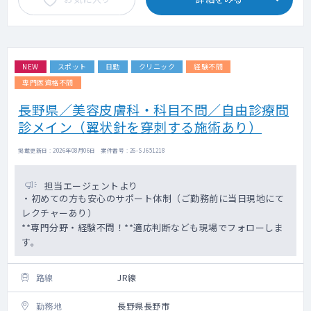
NEW
スポット
日勤
クリニック
経験不問
専門医資格不問
長野県／美容皮膚科・科目不問／自由診療問
診メイン（翼状針を穿刺する施術あり）
掲載更新日 : 2026年08月06日 案件番号 : 26-SJ651218
担当エージェントより
・初めての方も安心のサポート体制（ご勤務前に当日現地にて
レクチャーあり）
**専門分野・経験不問！**適応判断なども現場でフォローしま
す。
路線
JR線
勤務地
長野県長野市