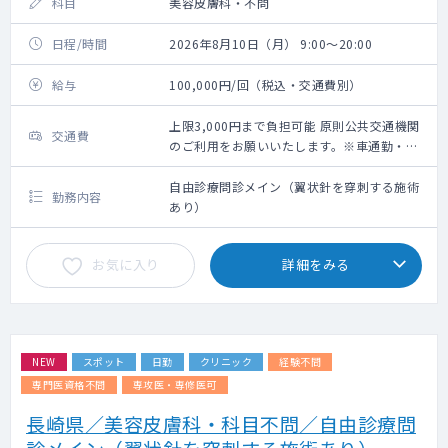
科目
美容皮膚科・不問
日程/時間
2026年8月10日（月） 9:00～20:00
給与
100,000円/回（税込・交通費別）
上限3,000円まで負担可能 原則公共交通機関
交通費
のご利用をお願いいたします。※車通勤・タ
クシー利用要相談
自由診療問診メイン（翼状針を穿刺する施術
勤務内容
あり）
お気に入り
詳細をみる
NEW
スポット
日勤
クリニック
経験不問
専門医資格不問
専攻医・専修医可
長崎県／美容皮膚科・科目不問／自由診療問