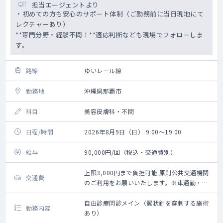
担当エージェントより
・初めての方も安心のサポート体制（ご勤務前に当日現地にて
レクチャーあり）
**専門分野・経験不問！**適応判断なども現場でフォローしま
す。
路線
ゆいレール線
勤務地
沖縄県那覇市
科目
美容皮膚科・不問
日程/時間
2026年8月9日（日） 9:00～19:00
給与
90,000円/回（税込・交通費別）
上限3,000円まで負担可能 原則公共交通機関
交通費
のご利用をお願いいたします。※車通勤・タ
クシー利用要相談
自由診療問診メイン（翼状針を穿刺する施術
勤務内容
あり）