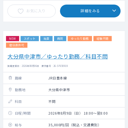
お気に入り
詳細をみる
NEW
スポット
当直
病院
ゆったり勤務
経験不問
宿日直許可
大分県中津市／ゆったり勤務／科目不問
掲載更新日 : 2026年08月06日 案件番号 : 26-SF650919
路線
JR日豊本線
勤務地
大分県中津市
科目
不問
日程/時間
2026年8月9日（日） 18:00～翌8:00
給与
35,000円/回（税込・交通費別）