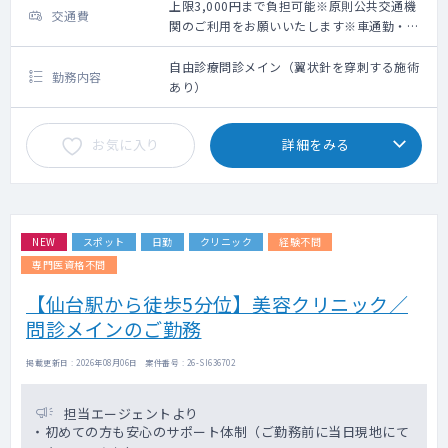
上限3,000円まで負担可能※原則公共交通機
交通費
関のご利用をお願いいたします※車通勤・タ
クシー利用要相談
自由診療問診メイン（翼状針を穿刺する施術
勤務内容
あり）
お気に入り
詳細をみる
NEW
スポット
日勤
クリニック
経験不問
専門医資格不問
【仙台駅から徒歩5分位】美容クリニック／
問診メインのご勤務
掲載更新日 : 2026年08月06日 案件番号 : 26-SI636702
担当エージェントより
・初めての方も安心のサポート体制（ご勤務前に当日現地にて