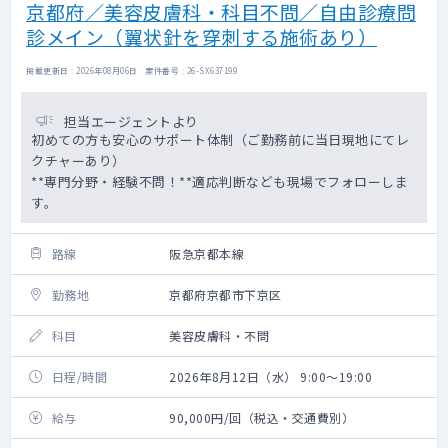
京都府／美容皮膚科・科目不問／自由診療問
診メイン（翼状針を穿刺する施術あり）
掲載更新日 : 2026年08月06日 案件番号 : 26-SX637199
担当エージェントより
初めての方も安心のサポート体制（ご勤務前に当日現地にてレ
クチャーあり）
**専門分野・経験不問！**適応判断なども現場でフォローしま
す。
路線
阪急京都本線
勤務地
京都府京都市下京区
科目
美容皮膚科・不問
日程/時間
2026年8月12日（水） 9:00～19:00
給与
90,000円/回（税込・交通費別）