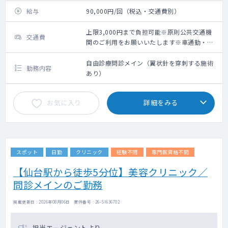
給与
90,000円/回（税込・交通費別）
上限3,000円まで負担可能※原則公共交通機
交通費
関のご利用をお願いいたします※車通勤・タ
クシー利用要相談
自由診療問診メイン（翼状針を穿刺する施術
勤務内容
あり）
お気に入り
詳細をみる
スポット
日勤
クリニック
経験不問
専門医資格不問
【仙台駅から徒歩5分位】美容クリニック／
問診メインのご勤務
掲載更新日 : 2026年08月06日 案件番号 : 26-SI636702
担当エージェントより