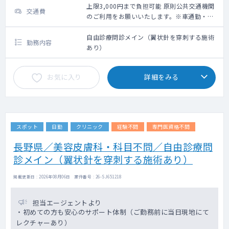
上限3,000円まで負担可能 原則公共交通機関
交通費
のご利用をお願いいたします。※車通勤・タ
クシー利用要相談
自由診療問診メイン（翼状針を穿刺する施術
勤務内容
あり）
お気に入り
詳細をみる
スポット
日勤
クリニック
経験不問
専門医資格不問
長野県／美容皮膚科・科目不問／自由診療問
診メイン（翼状針を穿刺する施術あり）
掲載更新日 : 2026年08月06日 案件番号 : 26-SJ651218
担当エージェントより
・初めての方も安心のサポート体制（ご勤務前に当日現地にて
レクチャーあり）