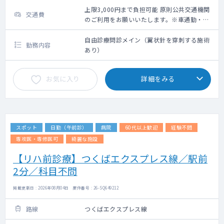
上限3,000円まで負担可能 原則公共交通機関
交通費
のご利用をお願いいたします。※車通勤・タ
クシー利用要相談
自由診療問診メイン（翼状針を穿刺する施術
勤務内容
あり）
お気に入り
詳細をみる
スポット
日勤（午前診）
病院
60代以上歓迎
経験不問
専攻医・専修医可
綺麗な施設
【リハ前診療】つくばエクスプレス線／駅前
2分／科目不問
掲載更新日 : 2026年08月04日 案件番号 : 26-SQ649212
路線
つくばエクスプレス線