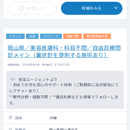
お気に入り
詳細をみる
スポット
日勤
クリニック
経験不問
専門医資格不問
岡山県／美容皮膚科・科目不問／自由診療問
診メイン（翼状針を穿刺する施術あり）
掲載更新日 : 2026年08月06日 案件番号 : 26-SW637280
担当エージェントより
・初めての方も安心のサポート体制（ご勤務前に当日現地にて
レクチャーあり）
**専門分野・経験不問！**適応判断なども現場でフォローしま
す。
路線
JR線
勤務地
岡山県岡山市北区