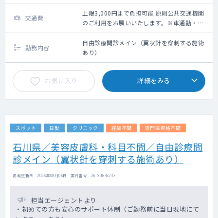
上限3,000円まで負担可能 原則公共交通機関
交通費
のご利用をお願いいたします。※車通勤・タ
クシー利用要相談
自由診療問診メイン（翼状針を穿刺する施術
勤務内容
あり）
お気に入り
詳細をみる
スポット
日勤
クリニック
経験不問
専門医資格不問
石川県／美容皮膚科・科目不問／自由診療問
診メイン（翼状針を穿刺する施術あり）
掲載更新日 : 2026年08月06日 案件番号 : 26-SJ636733
担当エージェントより
・初めての方も安心のサポート体制（ご勤務前に当日現地にて