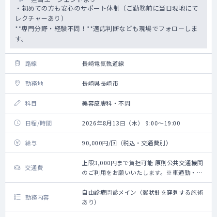
・初めての方も安心のサポート体制（ご勤務前に当日現地にて
レクチャーあり）
**専門分野・経験不問！**適応判断なども現場でフォローしま
す。
路線
長崎電気軌道線
勤務地
長崎県長崎市
科目
美容皮膚科・不問
日程/時間
2026年8月13日（木） 9:00～19:00
給与
90,000円/回（税込・交通費別）
上限3,000円まで負担可能 原則公共交通機関
交通費
のご利用をお願いいたします。※車通勤・タ
クシー利用要相談
自由診療問診メイン（翼状針を穿刺する施術
勤務内容
あり）