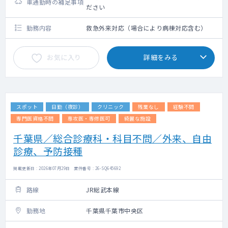
車通勤時の補足事項
ださい
勤務内容
救急外来対応（場合により病棟対応含む）
お気に入り
詳細をみる
スポット
日勤（夜診）
クリニック
残業なし
経験不問
専門医資格不問
専攻医・専修医可
綺麗な施設
千葉県／総合診療科・科目不問／外来、自由
診療、予防接種
掲載更新日 : 2026年07月29日 案件番号 : 26-SQ645692
路線
JR総武本線
勤務地
千葉県千葉市中央区