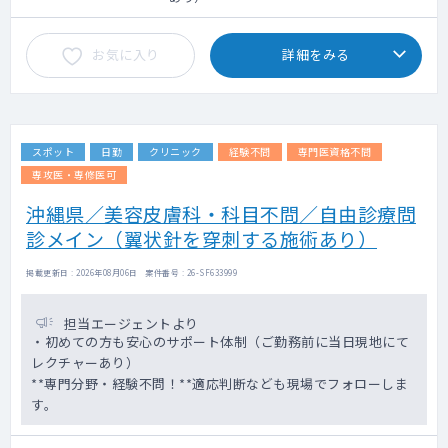
お気に入り
詳細をみる
スポット
日勤
クリニック
経験不問
専門医資格不問
専攻医・専修医可
沖縄県／美容皮膚科・科目不問／自由診療問
診メイン（翼状針を穿刺する施術あり）
掲載更新日 : 2026年08月06日 案件番号 : 26-SF633999
担当エージェントより
・初めての方も安心のサポート体制（ご勤務前に当日現地にて
レクチャーあり）
**専門分野・経験不問！**適応判断なども現場でフォローしま
す。