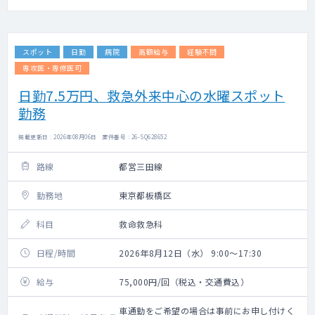
スポット
日勤
病院
高額給与
経験不問
専攻医・専修医可
日勤7.5万円、救急外来中心の水曜スポット
勤務
掲載更新日 : 2026年08月06日 案件番号 : 26-SQ628652
路線
都営三田線
勤務地
東京都板橋区
科目
救命救急科
日程/時間
2026年8月12日（水） 9:00～17:30
給与
75,000円/回（税込・交通費込）
車通勤をご希望の場合は事前にお申し付けく