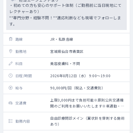
・初めての方も安心のサポート体制（ご勤務前に当日現地にて
レクチャーあり）
**専門分野・経験不問！**適応判断なども現場でフォローしま
す。
路線
JR・私鉄各線
勤務地
宮城県仙台市青葉区
科目
美容皮膚科・不問
日程/時間
2026年8月12日（水） 9:00～19:00
給与
90,000円/回（税込・交通費別）
上限3,000円まで負担可能※原則公共交通機
交通費
関のご利用をお願いいたします※車通勤・タ
クシー利用要相談
自由診療問診メイン（翼状針を穿刺する施術
勤務内容
あり）