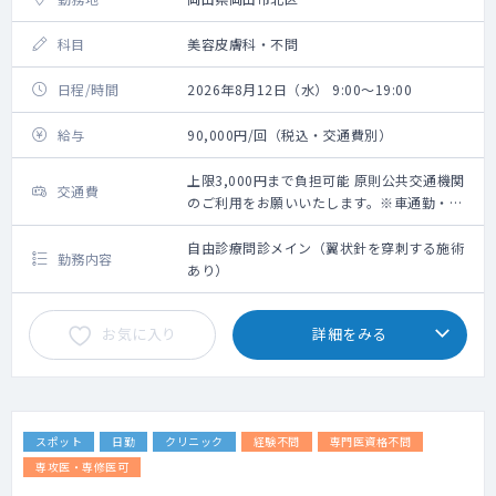
科目
美容皮膚科・不問
日程/時間
2026年8月12日（水） 9:00～19:00
給与
90,000円/回（税込・交通費別）
上限3,000円まで負担可能 原則公共交通機関
交通費
のご利用をお願いいたします。※車通勤・タ
クシー利用要相談
自由診療問診メイン（翼状針を穿刺する施術
勤務内容
あり）
お気に入り
詳細をみる
スポット
日勤
クリニック
経験不問
専門医資格不問
専攻医・専修医可