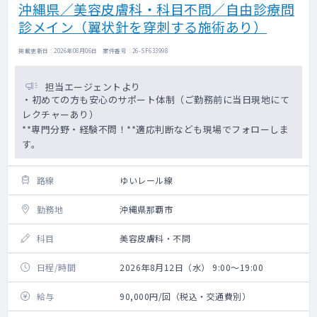
沖縄県／美容皮膚科・科目不問／自由診療問
診メイン（翼状針を穿刺する施術あり）
掲載更新日 : 2026年08月06日 案件番号 : 26-SF633998
担当エージェントより
・初めての方も安心のサポート体制（ご勤務前に当日現地にて
レクチャーあり）
**専門分野・経験不問！**適応判断なども現場でフォローしま
す。
路線
ゆいレール線
勤務地
沖縄県那覇市
科目
美容皮膚科・不問
日程/時間
2026年8月12日（水） 9:00～19:00
給与
90,000円/回（税込・交通費別）