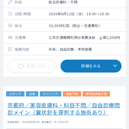
科目
総合診療科・不問
日程/時間
2026年8月12日（水） 18:00～20:30
給与
30,000円/回（税込・交通費別）
交通費
公共交通機関利用分実費支給 上限2,000円
勤務内容
外来、自由診療、予防接種
お気に入り
詳細をみる
スポット
日勤
クリニック
経験不問
専門医資格不問
京都府／美容皮膚科・科目不問／自由診療問
診メイン（翼状針を穿刺する施術あり）
掲載更新日 : 2026年08月07日 案件番号 : 26-SX651235