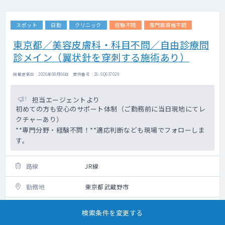
スポット
日勤
クリニック
経験不問
専門医資格不問
東京都／美容皮膚科・科目不問／自由診療問
診メイン（翼状針を穿刺する施術あり）
掲載更新日 : 2026年08月06日 案件番号 : 26-SQ637029
担当エージェントより
初めての方も安心のサポート体制（ご勤務前に当日現地にてレ
クチャーあり）
**専門分野・経験不問！**適応判断なども現場でフォローしま
す。
路線
JR線
勤務地
東京都武蔵野市
科目
美容皮膚科・不問
検索条件を変更する