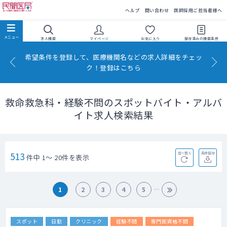
民間医局
ヘルプ
問い合わせ
医師採用ご担当者様へ
求人検索
マイページ
お気に入り
保存済みの
検索条件
希望条件を登録して、医療機関名などの求人詳細をチェッ
ク！登録はこちら
救命救急科・経験不問のスポットバイト・アルバ
イト求人検索結果
513
並べ替え
条件保存
件中 1～ 20件を表示
1
2
3
4
5
スポット
日勤
クリニック
経験不問
専門医資格不問