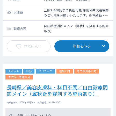
上限3,000円まで負担可能 原則公共交通機関
交通費
のご利用をお願いいたします。※車通勤・タ
クシー利用要相談
自由診療問診メイン（翼状針を穿刺する施術
勤務内容
あり）
お気に入り
詳細をみる
スポット
日勤
クリニック
経験不問
専門医資格不問
専攻医・専修医可
長崎県／美容皮膚科・科目不問／自由診療問
診メイン（翼状針を穿刺する施術あり）
掲載更新日 : 2026年08月06日 案件番号 : 26-SF637401
担当エージェントより