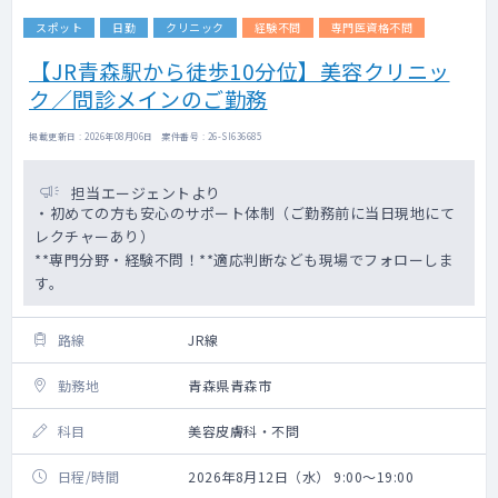
スポット
日勤
クリニック
経験不問
専門医資格不問
【JR青森駅から徒歩10分位】美容クリニッ
ク／問診メインのご勤務
掲載更新日 : 2026年08月06日 案件番号 : 26-SI636685
担当エージェントより
・初めての方も安心のサポート体制（ご勤務前に当日現地にて
レクチャーあり）
**専門分野・経験不問！**適応判断なども現場でフォローしま
す。
路線
JR線
勤務地
青森県青森市
科目
美容皮膚科・不問
日程/時間
2026年8月12日（水） 9:00～19:00