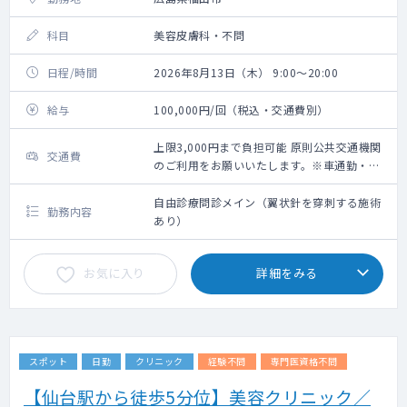
科目
美容皮膚科・不問
日程/時間
2026年8月13日（木） 9:00～20:00
給与
100,000円/回（税込・交通費別）
上限3,000円まで負担可能 原則公共交通機関
交通費
のご利用をお願いいたします。※車通勤・タ
クシー利用要相談
自由診療問診メイン（翼状針を穿刺する施術
勤務内容
あり）
お気に入り
詳細をみる
スポット
日勤
クリニック
経験不問
専門医資格不問
【仙台駅から徒歩5分位】美容クリニック／