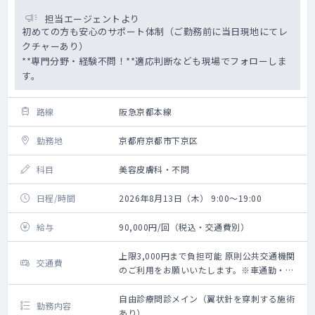
担当エージェントより
初めての方も安心のサポート体制（ご勤務前に当日現地にてレ
クチャーあり）
**専門分野・経験不問！**適応判断なども現場でフォローしま
す。
路線
阪急京都本線
勤務地
京都府京都市下京区
科目
美容皮膚科・不問
日程/時間
2026年8月13日（木） 9:00～19:00
給与
90,000円/回（税込・交通費別）
上限3,000円まで負担可能 原則公共交通機関
交通費
のご利用をお願いいたします。※車通勤・タ
クシー利用要相談
自由診療問診メイン（翼状針を穿刺する施術
勤務内容
あり）