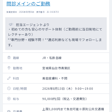
問診メインのご勤務
掲載更新日 : 2026年08月06日 案件番号 : 26-SI636703
担当エージェントより
・初めての方も安心のサポート体制（ご勤務前に当日現地にて
レクチャーあり）
**専門分野・経験不問！**適応判断なども現場でフォローしま
す。
路線
JR・私鉄各線
勤務地
宮城県仙台市青葉区
科目
美容皮膚科・不問
日程/時間
2026年8月13日（木） 9:00～19:00
給与
90,000円/回（税込・交通費別）
上限3,000円まで負担可能※原則公共交通機
交通費