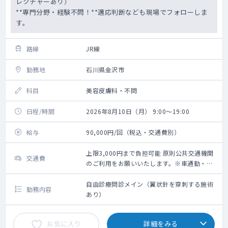
レクチャーあり）
**専門分野・経験不問！**適応判断なども現場でフォローしま
す。
路線
JR線
勤務地
石川県金沢市
科目
美容皮膚科・不問
日程/時間
2026年8月10日（月） 9:00～19:00
給与
90,000円/回（税込・交通費別）
上限3,000円まで負担可能 原則公共交通機関
交通費
のご利用をお願いいたします。※車通勤・タ
クシー利用要相談
自由診療問診メイン（翼状針を穿刺する施術
勤務内容
あり）
お気に入り
詳細をみる