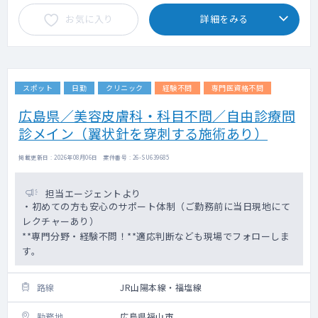
お気に入り
詳細をみる
スポット
日勤
クリニック
経験不問
専門医資格不問
広島県／美容皮膚科・科目不問／自由診療問
診メイン（翼状針を穿刺する施術あり）
掲載更新日 : 2026年08月06日 案件番号 : 26-SU639685
担当エージェントより
・初めての方も安心のサポート体制（ご勤務前に当日現地にて
レクチャーあり）
**専門分野・経験不問！**適応判断なども現場でフォローしま
す。
路線
JR山陽本線・福塩線
勤務地
広島県福山市