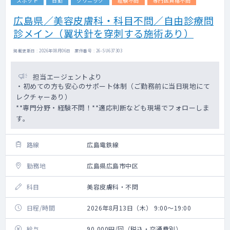
スポット
日勤
クリニック
経験不問
専門医資格不問
広島県／美容皮膚科・科目不問／自由診療問
診メイン（翼状針を穿刺する施術あり）
掲載更新日 : 2026年08月06日 案件番号 : 26-SU637303
担当エージェントより
・初めての方も安心のサポート体制（ご勤務前に当日現地にて
レクチャーあり）
**専門分野・経験不問！**適応判断なども現場でフォローしま
す。
路線
広島電鉄線
勤務地
広島県広島市中区
科目
美容皮膚科・不問
日程/時間
2026年8月13日（木） 9:00～19:00
給与
90,000円/回（税込・交通費別）