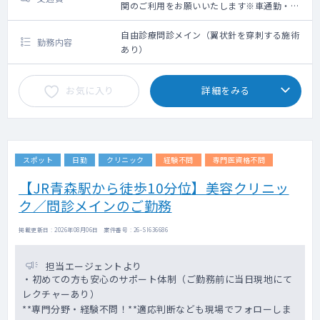
関のご利用をお願いいたします※車通勤・タ
クシー利用要相談
自由診療問診メイン（翼状針を穿刺する施術
勤務内容
あり）
お気に入り
詳細をみる
スポット
日勤
クリニック
経験不問
専門医資格不問
【JR青森駅から徒歩10分位】美容クリニッ
ク／問診メインのご勤務
掲載更新日 : 2026年08月06日 案件番号 : 26-SI636686
担当エージェントより
・初めての方も安心のサポート体制（ご勤務前に当日現地にて
レクチャーあり）
**専門分野・経験不問！**適応判断なども現場でフォローしま