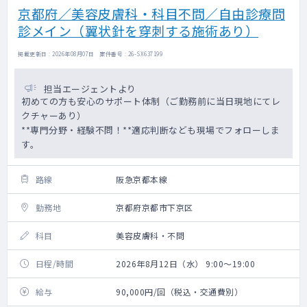
京都府／美容皮膚科・科目不問／自由診療問
診メイン（翼状針を穿刺する施術あり）
掲載更新日 : 2026年08月07日 案件番号 : 26-SX637199
担当エージェントより
初めての方も安心のサポート体制（ご勤務前に当日現地にてレ
クチャーあり）
**専門分野・経験不問！**適応判断なども現場でフォローしま
す。
路線
阪急京都本線
勤務地
京都府京都市下京区
科目
美容皮膚科・不問
日程/時間
2026年8月12日（水） 9:00～19:00
給与
90,000円/回（税込・交通費別）