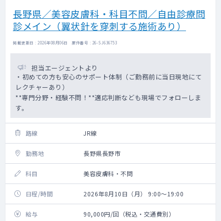
長野県／美容皮膚科・科目不問／自由診療問
診メイン（翼状針を穿刺する施術あり）
掲載更新日 : 2026年08月06日 案件番号 : 26-SJ636753
担当エージェントより
・初めての方も安心のサポート体制（ご勤務前に当日現地にて
レクチャーあり）
**専門分野・経験不問！**適応判断なども現場でフォローしま
す。
路線
JR線
勤務地
長野県長野市
科目
美容皮膚科・不問
日程/時間
2026年8月10日（月） 9:00～19:00
給与
90,000円/回（税込・交通費別）