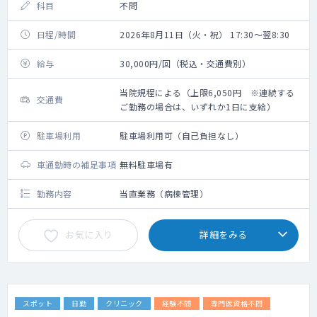
科目
不問
日程/時間
2026年8月11日（火・祝） 17:30～翌8:30
給与
30,000円/回（税込・交通費別）
当院規程による（上限6,050円 ※連続する
交通費
ご勤務の場合は、いずれか1日に支給）
駐車場利用
駐車場利用可（自己負担なし）
車通勤時の補足事項
無料駐車場有
勤務内容
当直業務（病棟管理）
お気に入り
詳細をみる
スポット
日勤
クリニック
経験不問
専門医資格不問