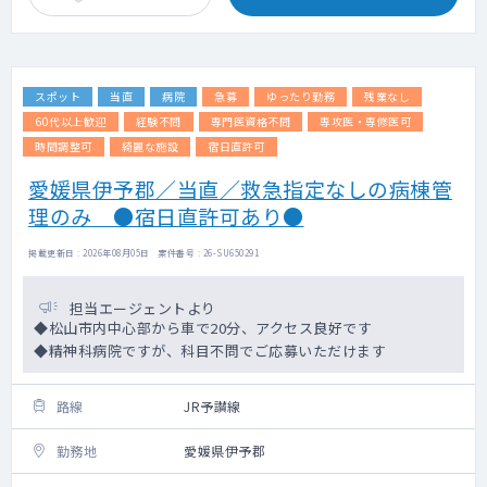
スポット
当直
病院
急募
ゆったり勤務
残業なし
60代以上歓迎
経験不問
専門医資格不問
専攻医・専修医可
時間調整可
綺麗な施設
宿日直許可
愛媛県伊予郡／当直／救急指定なしの病棟管
理のみ ●宿日直許可あり●
掲載更新日 : 2026年08月05日 案件番号 : 26-SU650291
担当エージェントより
◆松山市内中心部から車で20分、アクセス良好です
◆精神科病院ですが、科目不問でご応募いただけます
路線
JR予讃線
勤務地
愛媛県伊予郡