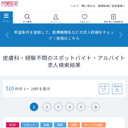
民間医局
ヘルプ
問い合わせ
医師採用ご担当者様へ
求人検索
マイページ
お気に入り
保存済みの
検索条件
希望条件を登録して、医療機関名などの求人詳細をチェッ
ク！登録はこちら
皮膚科・経験不問のスポットバイト・アルバイト
求人検索結果
510
並べ替え
条件保存
件中 1～ 20件を表示
1
2
3
4
5
NEW
スポット
当直
病院
急募
ゆったり勤務