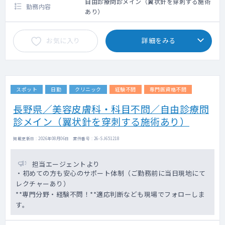
自由診療問診メイン（翼状針を穿刺する施術
勤務内容
あり）
お気に入り
詳細をみる
スポット
日勤
クリニック
経験不問
専門医資格不問
長野県／美容皮膚科・科目不問／自由診療問
診メイン（翼状針を穿刺する施術あり）
掲載更新日 : 2026年08月06日 案件番号 : 26-SJ651218
担当エージェントより
・初めての方も安心のサポート体制（ご勤務前に当日現地にて
レクチャーあり）
**専門分野・経験不問！**適応判断なども現場でフォローしま
す。