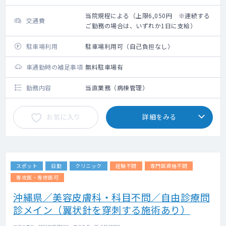
当院規程による（上限6,050円 ※連続する
交通費
ご勤務の場合は、いずれか1日に支給）
駐車場利用
駐車場利用可（自己負担なし）
車通勤時の補足事項
無料駐車場有
勤務内容
当直業務（病棟管理）
お気に入り
詳細をみる
スポット
日勤
クリニック
経験不問
専門医資格不問
専攻医・専修医可
沖縄県／美容皮膚科・科目不問／自由診療問
診メイン（翼状針を穿刺する施術あり）