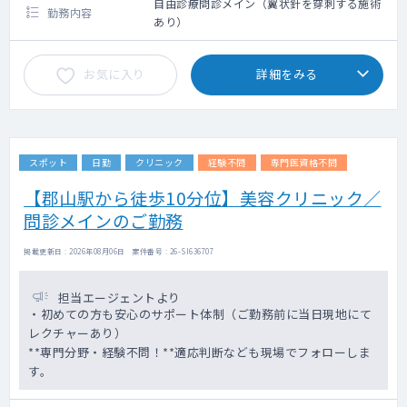
自由診療問診メイン（翼状針を穿刺する施術
勤務内容
あり）
お気に入り
詳細をみる
スポット
日勤
クリニック
経験不問
専門医資格不問
【郡山駅から徒歩10分位】美容クリニック／
問診メインのご勤務
掲載更新日 : 2026年08月06日 案件番号 : 26-SI636707
担当エージェントより
・初めての方も安心のサポート体制（ご勤務前に当日現地にて
レクチャーあり）
**専門分野・経験不問！**適応判断なども現場でフォローしま
す。