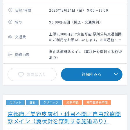
日程/時間
2026年8月14日（金） 9:00～19:00
給与
90,000円/回（税込・交通費別）
上限3,000円まで負担可能 原則公共交通機関
交通費
のご利用をお願いいたします。※車通勤・タ
クシー利用要相談
自由診療問診メイン（翼状針を穿刺する施術
勤務内容
あり）
お気に入り
詳細をみる
スポット
日勤
クリニック
経験不問
専門医資格不問
京都府／美容皮膚科・科目不問／自由診療問
診メイン（翼状針を穿刺する施術あり）