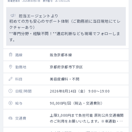
掲載更新日 : 2026年08月07日 案件番号 : 26-SX651236
担当エージェントより
初めての方も安心のサポート体制（ご勤務前に当日現地にてレ
クチャーあり）
**専門分野・経験不問！**適応判断なども現場でフォローしま
す。
路線
阪急京都本線
勤務地
京都府京都市下京区
科目
美容皮膚科・不問
日程/時間
2026年8月14日（金） 9:00～19:00
給与
90,000円/回（税込・交通費別）
上限3,000円まで負担可能 原則公共交通機関
交通費
のご利用をお願いいたします。※車通勤・タ
クシー利用要相談