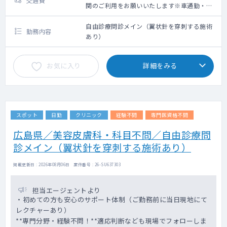
交通費
関のご利用をお願いいたします※車通勤・タ
クシー利用要相談
自由診療問診メイン（翼状針を穿刺する施術
勤務内容
あり）
お気に入り
詳細をみる
スポット
日勤
クリニック
経験不問
専門医資格不問
広島県／美容皮膚科・科目不問／自由診療問
診メイン（翼状針を穿刺する施術あり）
掲載更新日 : 2026年08月06日 案件番号 : 26-SU637303
担当エージェントより
・初めての方も安心のサポート体制（ご勤務前に当日現地にて
レクチャーあり）
**専門分野・経験不問！**適応判断なども現場でフォローしま