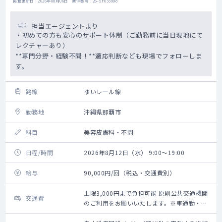
掲載更新日 : 2026年08月06日 案件番号 : 26-SF633998
担当エージェントより
・初めての方も安心のサポート体制（ご勤務前に当日現地にて
レクチャーあり）
**専門分野・経験不問！**適応判断なども現場でフォローしま
す。
路線
ゆいレール線
勤務地
沖縄県那覇市
科目
美容皮膚科・不問
日程/時間
2026年8月12日（水） 9:00～19:00
給与
90,000円/回（税込・交通費別）
上限3,000円まで負担可能 原則公共交通機関
交通費
のご利用をお願いいたします。※車通勤・タ
クシー利用要相談