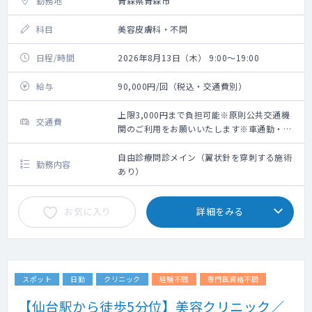
勤務地
青森県青森市
科目
美容皮膚科・不問
日程/時間
2026年8月13日（木） 9:00～19:00
給与
90,000円/回（税込・交通費別）
上限3,000円まで負担可能※原則公共交通機
交通費
関のご利用をお願いいたします※車通勤・タ
クシー利用要相談
自由診療問診メイン（翼状針を穿刺する施術
勤務内容
あり）
お気に入り
詳細をみる
スポット
日勤
クリニック
経験不問
専門医資格不問
【仙台駅から徒歩5分位】美容クリニック／