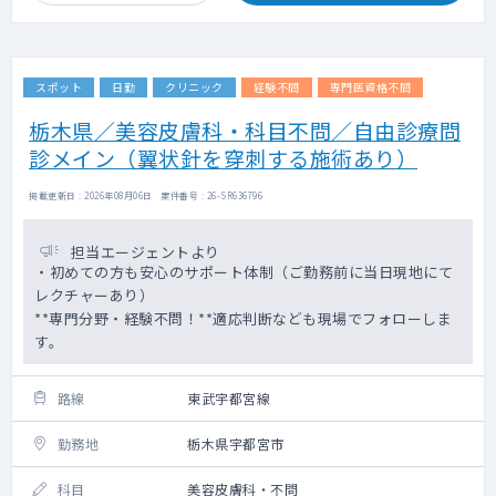
スポット
日勤
クリニック
経験不問
専門医資格不問
栃木県／美容皮膚科・科目不問／自由診療問
診メイン（翼状針を穿刺する施術あり）
掲載更新日 : 2026年08月06日 案件番号 : 26-SR636796
担当エージェントより
・初めての方も安心のサポート体制（ご勤務前に当日現地にて
レクチャーあり）
**専門分野・経験不問！**適応判断なども現場でフォローしま
す。
路線
東武宇都宮線
勤務地
栃木県宇都宮市
科目
美容皮膚科・不問