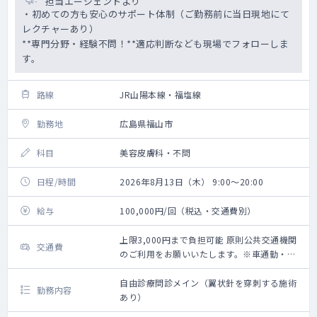
担当エージェントより
・初めての方も安心のサポート体制（ご勤務前に当日現地にて
レクチャーあり）
**専門分野・経験不問！**適応判断なども現場でフォローしま
す。
路線
JR山陽本線・福塩線
勤務地
広島県福山市
科目
美容皮膚科・不問
日程/時間
2026年8月13日（木） 9:00～20:00
給与
100,000円/回（税込・交通費別）
上限3,000円まで負担可能 原則公共交通機関
交通費
のご利用をお願いいたします。※車通勤・タ
クシー利用要相談
自由診療問診メイン（翼状針を穿刺する施術
勤務内容
あり）