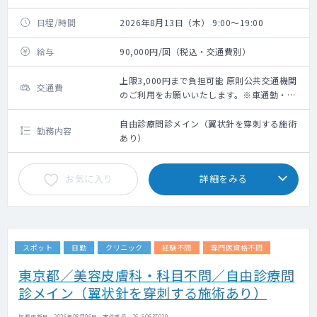
日程/時間
2026年8月13日（木） 9:00～19:00
給与
90,000円/回（税込・交通費別）
上限3,000円まで負担可能 原則公共交通機関
交通費
のご利用をお願いいたします。※車通勤・タ
クシー利用要相談
自由診療問診メイン（翼状針を穿刺する施術
勤務内容
あり）
お気に入り
詳細をみる
スポット
日勤
クリニック
経験不問
専門医資格不問
東京都／美容皮膚科・科目不問／自由診療問
診メイン（翼状針を穿刺する施術あり）
掲載更新日 : 2026年08月06日 案件番号 : 26-SQ637029