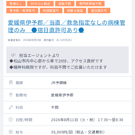
残業なし
60代以上歓迎
経験不問
専門医資格不問
専攻医・専修医可
時間調整可
綺麗な施設
宿日直許可
愛媛県伊予郡／当直／救急指定なしの病棟管
理のみ ●宿日直許可あり●
掲載更新日 : 2026年08月10日 案件番号 : 26-SU650291
担当エージェントより
◆松山市内中心部から車で20分、アクセス良好です
◆精神科病院ですが、科目不問でご応募いただけます
路線
JR予讃線
勤務地
愛媛県伊予郡
科目
不問
日程/時間
2026年8月11日（火・祝） 17:30～翌8:30
給与
30,000円/回（税込・交通費別）