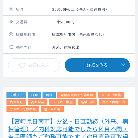
給与
35,000円/回（税込・交通費別）
交通費
一律5,000円
駐車場利用
駐車場利用可（自己負担なし）
勤務内容
外来、病棟管理
お気に入り
詳細をみる
スポット
日勤
病院
定期非常勤でも募集中
ゆったり勤務
残業なし
高額給与
60代以上歓迎
経験不問
専門医資格不問
専攻医・専修医可
宿日直許可
【宮崎県日南市】お盆・日直勤務（外来、病
棟管理）／内科対応可能でしたら科目不問・
若手医師もご勤務可能です／宿日直許可取得