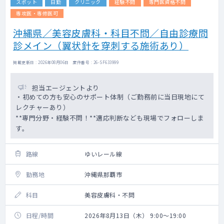
スポット
日勤
クリニック
経験不問
専門医資格不問
専攻医・専修医可
沖縄県／美容皮膚科・科目不問／自由診療問
診メイン（翼状針を穿刺する施術あり）
掲載更新日 : 2026年08月06日 案件番号 : 26-SF633999
担当エージェントより
・初めての方も安心のサポート体制（ご勤務前に当日現地にて
レクチャーあり）
**専門分野・経験不問！**適応判断なども現場でフォローしま
す。
路線
ゆいレール線
勤務地
沖縄県那覇市
科目
美容皮膚科・不問
日程/時間
2026年8月13日（木） 9:00～19:00