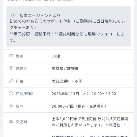
担当エージェントより
初めての方も安心のサポート体制（ご勤務前に当日現地にてレ
クチャーあり）
**専門分野・経験不問！**適応判断なども現場でフォローしま
す。
路線
JR線
勤務地
東京都武蔵野市
科目
美容皮膚科・不問
日程/時間
2026年8月13日（木） 10:00～19:00
給与
80,000円/回（税込・交通費別）
上限3,000円まで負担可能 原則公共交通機関
交通費
のご利用をお願いいたします。※車通勤・タ
クシー利用要相談