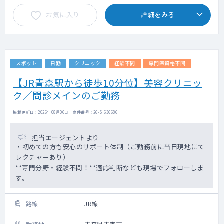
お気に入り
詳細をみる
スポット
日勤
クリニック
経験不問
専門医資格不問
【JR青森駅から徒歩10分位】美容クリニッ
ク／問診メインのご勤務
掲載更新日 : 2026年08月06日 案件番号 : 26-SI636686
担当エージェントより
・初めての方も安心のサポート体制（ご勤務前に当日現地にて
レクチャーあり）
**専門分野・経験不問！**適応判断なども現場でフォローしま
す。
路線
JR線