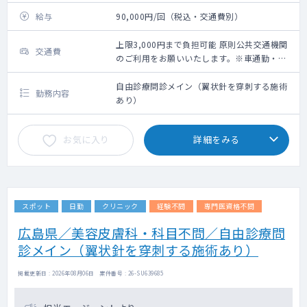
給与
90,000円/回（税込・交通費別）
上限3,000円まで負担可能 原則公共交通機関
交通費
のご利用をお願いいたします。※車通勤・タ
クシー利用要相談
自由診療問診メイン（翼状針を穿刺する施術
勤務内容
あり）
お気に入り
詳細をみる
スポット
日勤
クリニック
経験不問
専門医資格不問
広島県／美容皮膚科・科目不問／自由診療問
診メイン（翼状針を穿刺する施術あり）
掲載更新日 : 2026年08月06日 案件番号 : 26-SU639685