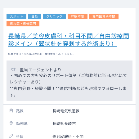
スポット
日勤
クリニック
経験不問
専門医資格不問
専攻医・専修医可
長崎県／美容皮膚科・科目不問／自由診療問
診メイン（翼状針を穿刺する施術あり）
掲載更新日 : 2026年08月06日 案件番号 : 26-SF637401
担当エージェントより
・初めての方も安心のサポート体制（ご勤務前に当日現地にて
レクチャーあり）
**専門分野・経験不問！**適応判断なども現場でフォローしま
す。
路線
長崎電気軌道線
勤務地
長崎県長崎市
科目
美容皮膚科・不問