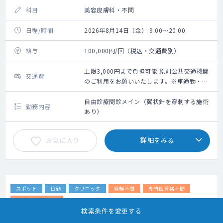
科目
美容皮膚科・不問
日程/時間
2026年8月14日（金） 9:00～20:00
給与
100,000円/回（税込・交通費別）
上限3,000円まで負担可能 原則公共交通機関
交通費
のご利用をお願いいたします。※車通勤・タ
クシー利用要相談
自由診療問診メイン（翼状針を穿刺する施術
勤務内容
あり）
お気に入り
詳細をみる
スポット
日勤
クリニック
経験不問
専門医資格不問
専攻医・専修医可
検索条件を変更する
沖縄県／美容皮膚科・科目不問／自由診療問