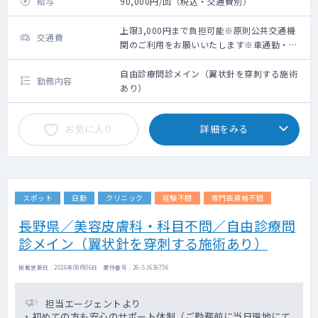
給与
90,000円/回（税込・交通費別）
上限3,000円まで負担可能※原則公共交通機
交通費
関のご利用をお願いいたします※車通勤・タ
クシー利用要相談
自由診療問診メイン（翼状針を穿刺する施術
勤務内容
あり）
お気に入り
詳細をみる
スポット
日勤
クリニック
経験不問
専門医資格不問
長野県／美容皮膚科・科目不問／自由診療問
診メイン（翼状針を穿刺する施術あり）
掲載更新日 : 2026年08月06日 案件番号 : 26-SJ636756
担当エージェントより
・初めての方も安心のサポート体制（ご勤務前に当日現地にて