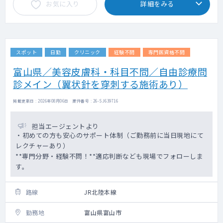
お気に入り
詳細をみる
スポット
日勤
クリニック
経験不問
専門医資格不問
富山県／美容皮膚科・科目不問／自由診療問
診メイン（翼状針を穿刺する施術あり）
掲載更新日 : 2026年08月06日 案件番号 : 26-SJ639716
担当エージェントより
・初めての方も安心のサポート体制（ご勤務前に当日現地にて
レクチャーあり）
**専門分野・経験不問！**適応判断なども現場でフォローしま
す。
路線
JR北陸本線
勤務地
富山県富山市