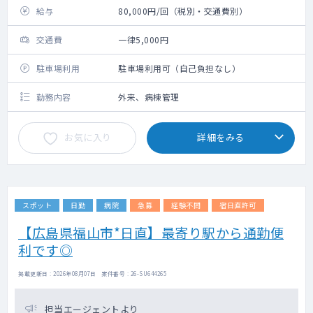
給与
80,000円/回（税別・交通費別）
交通費
一律5,000円
駐車場利用
駐車場利用可（自己負担なし）
勤務内容
外来、病棟管理
お気に入り
詳細をみる
スポット
日勤
病院
急募
経験不問
宿日直許可
【広島県福山市*日直】最寄り駅から通勤便
利です◎
掲載更新日 : 2026年08月07日 案件番号 : 26-SU644265
担当エージェントより