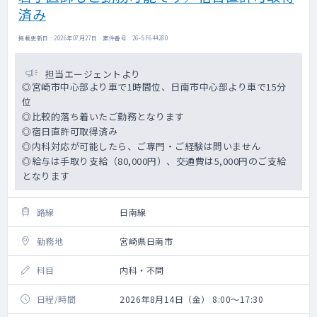
済み
掲載更新日 : 2026年07月27日 案件番号 : 26-SF644280
担当エージェントより
◎宮崎市中心部より車で1時間位、日南市中心部より車で15分
位
◎比較的落ち着いたご勤務となります
◎宿日直許可取得済み
◎内科対応が可能したら、ご専門・ご経験は問いません
◎給与は手取り支給（80,000円）、交通費は5,000円のご支給
となります
路線
日南線
勤務地
宮崎県日南市
科目
内科・不問
日程/時間
2026年8月14日（金） 8:00～17:30