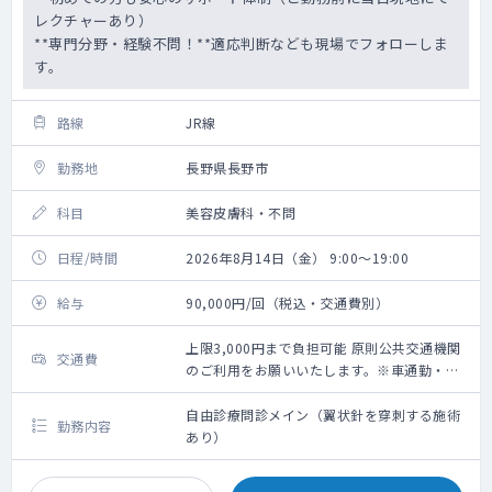
レクチャーあり）
**専門分野・経験不問！**適応判断なども現場でフォローしま
す。
路線
JR線
勤務地
長野県長野市
科目
美容皮膚科・不問
日程/時間
2026年8月14日（金） 9:00～19:00
給与
90,000円/回（税込・交通費別）
上限3,000円まで負担可能 原則公共交通機関
交通費
のご利用をお願いいたします。※車通勤・タ
クシー利用要相談
自由診療問診メイン（翼状針を穿刺する施術
勤務内容
あり）