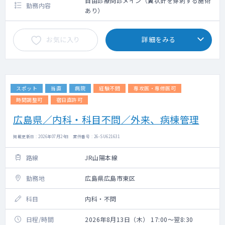
自由診療問診メイン（翼状針を穿刺する施術
勤務内容
あり）
お気に入り
詳細をみる
スポット
当直
病院
経験不問
専攻医・専修医可
時間調整可
宿日直許可
広島県／内科・科目不問／外来、病棟管理
掲載更新日 : 2026年07月24日 案件番号 : 26-SU621631
路線
JR山陽本線
勤務地
広島県広島市東区
科目
内科・不問
日程/時間
2026年8月13日（木） 17:00～翌8:30