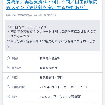
長崎県／美容皮膚科・科目不問／自由診療問
診メイン（翼状針を穿刺する施術あり）
掲載更新日 : 2026年08月06日 案件番号 : 26-SF637398
担当エージェントより
・初めての方も安心のサポート体制（ご勤務前に当日現地にて
レクチャーあり）
**専門分野・経験不問！**適応判断なども現場でフォローしま
す。
路線
長崎電気軌道線
勤務地
長崎県長崎市
科目
美容皮膚科・不問
日程/時間
2026年8月10日（月） 9:00～19:00
給与
90,000円/回（税込・交通費別）