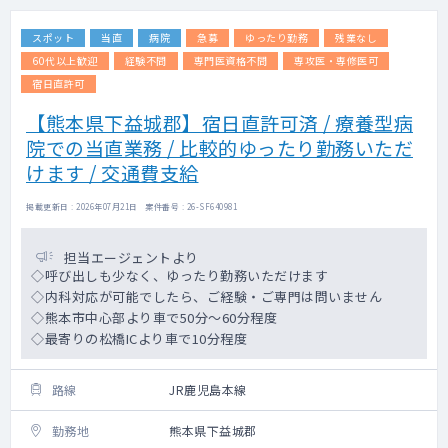
スポット
当直
病院
急募
ゆったり勤務
残業なし
60代以上歓迎
経験不問
専門医資格不問
専攻医・専修医可
宿日直許可
【熊本県下益城郡】宿日直許可済 / 療養型病
院での当直業務 / 比較的ゆったり勤務いただ
けます / 交通費支給
掲載更新日 : 2026年07月21日 案件番号 : 26-SF640981
担当エージェントより
◇呼び出しも少なく、ゆったり勤務いただけます
◇内科対応が可能でしたら、ご経験・ご専門は問いません
◇熊本市中心部より車で50分～60分程度
◇最寄りの松橋ICより車で10分程度
路線
JR鹿児島本線
勤務地
熊本県下益城郡