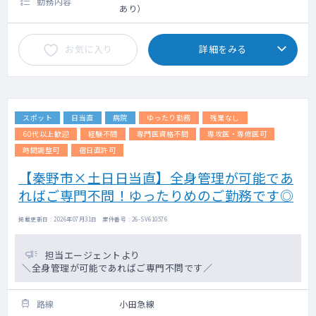
勤務内容
あり）
お気に入り
詳細をみる
スポット
日当直
病院
ゆったり勤務
残業なし
60代以上歓迎
経験不問
専門医資格不問
専攻医・専修医可
時間調整可
宿日直許可
【秦野市×土日日当直】全身管理が可能であ
ればご専門不問！ゆったりめのご勤務です◎
掲載更新日 : 2026年07月31日 案件番号 : 26-SV610576
担当エージェントより
＼全身管理が可能であればご専門不問です／
路線
小田急線