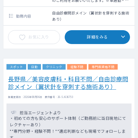
のご利用をお願いいたします。※車通勤・タ
クシー利用要相談
自由診療問診メイン（翼状針を穿刺する施術
勤務内容
あり）
お気に入り
詳細をみる
スポット
日勤
クリニック
経験不問
専門医資格不問
長野県／美容皮膚科・科目不問／自由診療問
診メイン（翼状針を穿刺する施術あり）
掲載更新日 : 2026年08月06日 案件番号 : 26-SJ636753
担当エージェントより
・初めての方も安心のサポート体制（ご勤務前に当日現地にて
レクチャーあり）
**専門分野・経験不問！**適応判断なども現場でフォローしま
す。