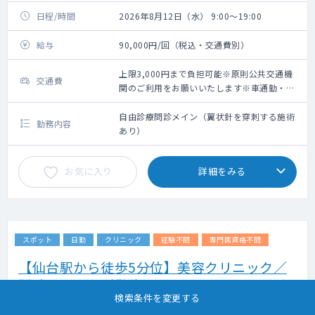
日程/時間
2026年8月12日（水） 9:00～19:00
給与
90,000円/回（税込・交通費別）
上限3,000円まで負担可能※原則公共交通機
交通費
関のご利用をお願いいたします※車通勤・タ
クシー利用要相談
自由診療問診メイン（翼状針を穿刺する施術
勤務内容
あり）
お気に入り
詳細をみる
スポット
日勤
クリニック
経験不問
専門医資格不問
【仙台駅から徒歩5分位】美容クリニック／
問診メインのご勤務
検索条件を変更する
掲載更新日 : 2026年08月06日 案件番号 : 26-SI636702