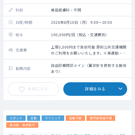
科目
美容皮膚科・不問
日程/時間
2026年8月10日（月） 9:00～20:00
給与
100,000円/回（税込・交通費別）
上限3,000円まで負担可能 原則公共交通機関
交通費
のご利用をお願いいたします。※車通勤・タ
クシー利用要相談
自由診療問診メイン（翼状針を穿刺する施術
勤務内容
あり）
お気に入り
詳細をみる
スポット
日勤
クリニック
経験不問
専門医資格不問
専攻医・専修医可