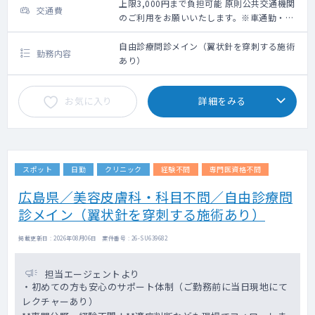
上限3,000円まで負担可能 原則公共交通機関
交通費
のご利用をお願いいたします。※車通勤・タ
クシー利用要相談
自由診療問診メイン（翼状針を穿刺する施術
勤務内容
あり）
お気に入り
詳細をみる
スポット
日勤
クリニック
経験不問
専門医資格不問
広島県／美容皮膚科・科目不問／自由診療問
診メイン（翼状針を穿刺する施術あり）
掲載更新日 : 2026年08月06日 案件番号 : 26-SU639682
担当エージェントより
・初めての方も安心のサポート体制（ご勤務前に当日現地にて
レクチャーあり）