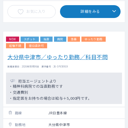
お気に入り
詳細をみる
NEW
スポット
当直
病院
急募
ゆったり勤務
経験不問
宿日直許可
大分県中津市／ゆったり勤務／科目不問
掲載更新日 : 2026年08月06日 案件番号 : 26-SF650919
担当エージェントより
・精神科病院での当直勤務です
・交通費別
・指定医をお持ちの場合は給与＋5,000円です。
路線
JR日豊本線
勤務地
大分県中津市