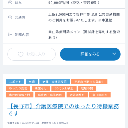
給与
90,000円/回（税込・交通費別）
上限3,000円まで負担可能 原則公共交通機関
交通費
のご利用をお願いいたします。※車通勤・タ
クシー利用要相談
自由診療問診メイン（翼状針を穿刺する施術
勤務内容
あり）
お気に入り
詳細をみる
スポット
当直
老健・介護医療院
定期非常勤でも募集中
ゆったり勤務
残業なし
60代以上歓迎
経験不問
専門医資格不問
専攻医・専修医可
時間調整可
宿日直許可
【長野市】介護医療院でのゆったり待機業務
です
掲載更新日 : 2026年07月10日 案件番号 : 26-SJ598028