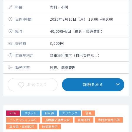
科目
内科・不問
日程/時間
2026年8月10日（月） 19:00～翌9:00
給与
40,000円/回（税込・交通費別）
交通費
3,000円
駐車場利用
駐車場利用可（自己負担なし）
勤務内容
外来、病棟管理
お気に入り
詳細をみる
NEW
スポット
日当直
クリニック
急募
インセンティブあり
遠距離交通費支給
経験不問
専門医資格不問
専攻医・専修医可
時間調整可