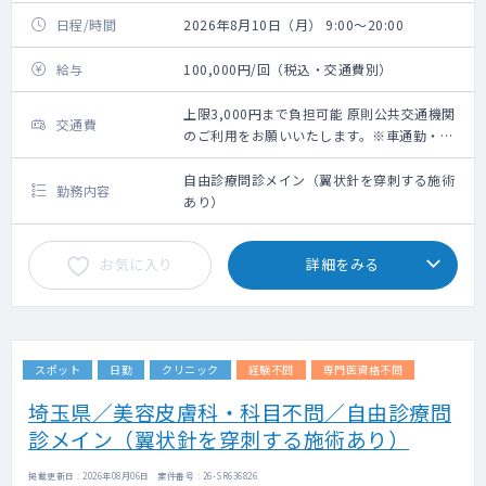
日程/時間
2026年8月10日（月） 9:00～20:00
給与
100,000円/回（税込・交通費別）
上限3,000円まで負担可能 原則公共交通機関
交通費
のご利用をお願いいたします。※車通勤・タ
クシー利用要相談
自由診療問診メイン（翼状針を穿刺する施術
勤務内容
あり）
お気に入り
詳細をみる
スポット
日勤
クリニック
経験不問
専門医資格不問
埼玉県／美容皮膚科・科目不問／自由診療問
診メイン（翼状針を穿刺する施術あり）
掲載更新日 : 2026年08月06日 案件番号 : 26-SR636826