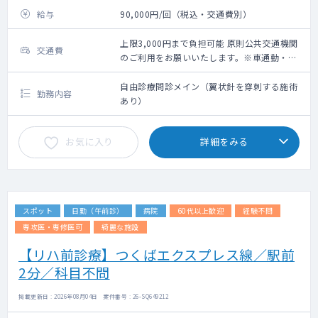
給与
90,000円/回（税込・交通費別）
上限3,000円まで負担可能 原則公共交通機関
交通費
のご利用をお願いいたします。※車通勤・タ
クシー利用要相談
自由診療問診メイン（翼状針を穿刺する施術
勤務内容
あり）
お気に入り
詳細をみる
スポット
日勤（午前診）
病院
60代以上歓迎
経験不問
専攻医・専修医可
綺麗な施設
【リハ前診療】つくばエクスプレス線／駅前
2分／科目不問
掲載更新日 : 2026年08月04日 案件番号 : 26-SQ649212