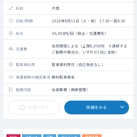
科目
不問
日程/時間
2026年8月11日（火・祝） 17:30～翌8:30
給与
30,000円/回（税込・交通費別）
当院規程による（上限6,050円 ※連続する
交通費
ご勤務の場合は、いずれか1日に支給）
駐車場利用
駐車場利用可（自己負担なし）
車通勤時の補足事項
無料駐車場有
勤務内容
当直業務（病棟管理）
お気に入り
詳細をみる
NEW
スポット
日勤
クリニック
経験不問