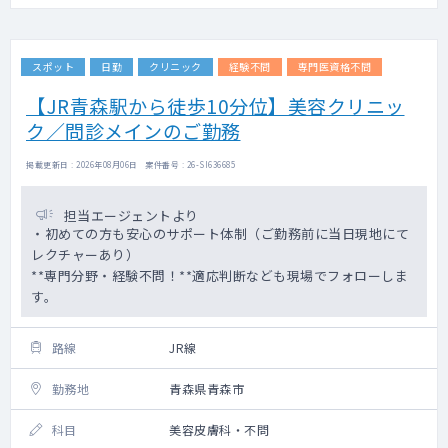
スポット
日勤
クリニック
経験不問
専門医資格不問
【JR青森駅から徒歩10分位】美容クリニッ
ク／問診メインのご勤務
掲載更新日 : 2026年08月06日 案件番号 : 26-SI636685
担当エージェントより
・初めての方も安心のサポート体制（ご勤務前に当日現地にて
レクチャーあり）
**専門分野・経験不問！**適応判断なども現場でフォローしま
す。
路線
JR線
勤務地
青森県青森市
科目
美容皮膚科・不問