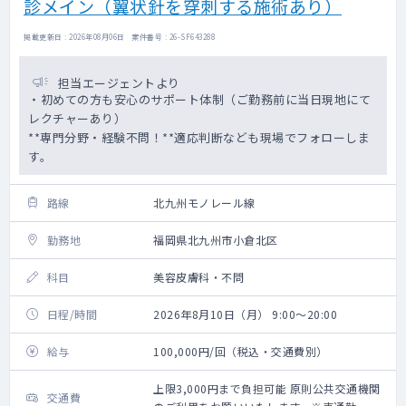
診メイン（翼状針を穿刺する施術あり）
掲載更新日 : 2026年08月06日 案件番号 : 26-SF643288
担当エージェントより
・初めての方も安心のサポート体制（ご勤務前に当日現地にて
レクチャーあり）
**専門分野・経験不問！**適応判断なども現場でフォローしま
す。
路線
北九州モノレール線
勤務地
福岡県北九州市小倉北区
科目
美容皮膚科・不問
日程/時間
2026年8月10日（月） 9:00～20:00
給与
100,000円/回（税込・交通費別）
上限3,000円まで負担可能 原則公共交通機関
交通費