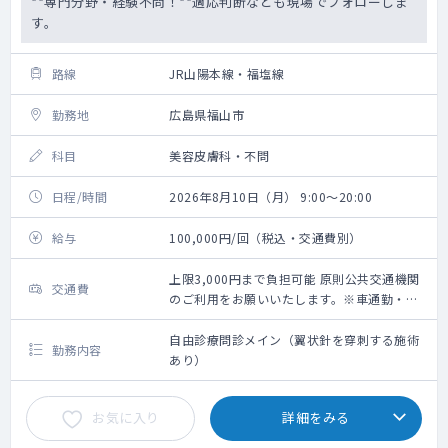
**専門分野・経験不問！**適応判断なども現場でフォローしま
す。
路線
JR山陽本線・福塩線
勤務地
広島県福山市
科目
美容皮膚科・不問
日程/時間
2026年8月10日（月） 9:00～20:00
給与
100,000円/回（税込・交通費別）
上限3,000円まで負担可能 原則公共交通機関
交通費
のご利用をお願いいたします。※車通勤・タ
クシー利用要相談
自由診療問診メイン（翼状針を穿刺する施術
勤務内容
あり）
お気に入り
詳細をみる