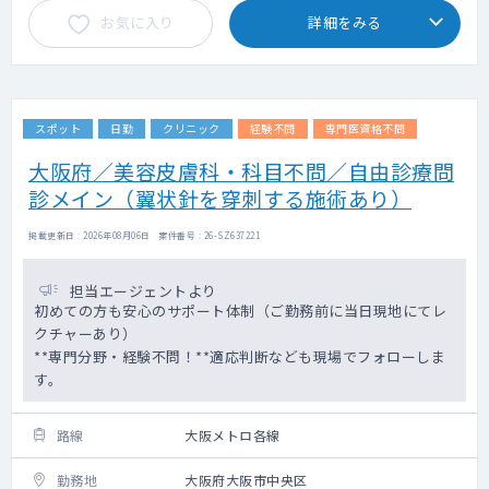
お気に入り
詳細をみる
スポット
日勤
クリニック
経験不問
専門医資格不問
大阪府／美容皮膚科・科目不問／自由診療問
診メイン（翼状針を穿刺する施術あり）
掲載更新日 : 2026年08月06日 案件番号 : 26-SZ637221
担当エージェントより
初めての方も安心のサポート体制（ご勤務前に当日現地にてレ
クチャーあり）
**専門分野・経験不問！**適応判断なども現場でフォローしま
す。
路線
大阪メトロ各線
勤務地
大阪府大阪市中央区