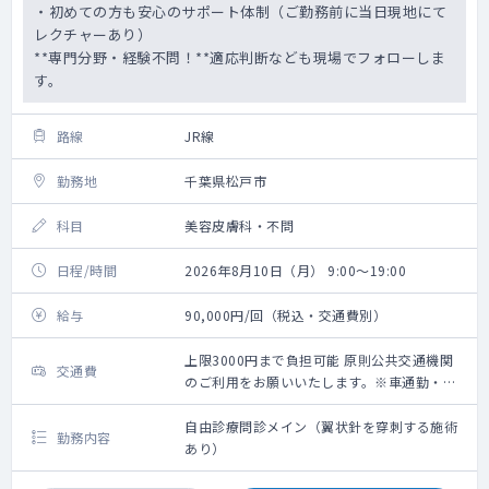
・初めての方も安心のサポート体制（ご勤務前に当日現地にて
レクチャーあり）
**専門分野・経験不問！**適応判断なども現場でフォローしま
す。
路線
JR線
勤務地
千葉県松戸市
科目
美容皮膚科・不問
日程/時間
2026年8月10日（月） 9:00～19:00
給与
90,000円/回（税込・交通費別）
上限3000円まで負担可能 原則公共交通機関
交通費
のご利用をお願いいたします。※車通勤・タ
クシー利用要相談
自由診療問診メイン（翼状針を穿刺する施術
勤務内容
あり）