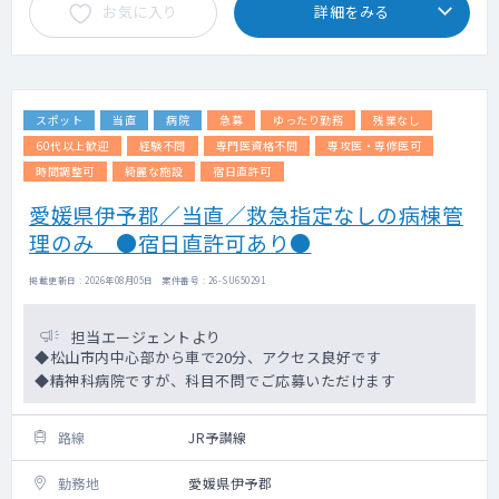
お気に入り
詳細をみる
スポット
当直
病院
急募
ゆったり勤務
残業なし
60代以上歓迎
経験不問
専門医資格不問
専攻医・専修医可
時間調整可
綺麗な施設
宿日直許可
愛媛県伊予郡／当直／救急指定なしの病棟管
理のみ ●宿日直許可あり●
掲載更新日 : 2026年08月05日 案件番号 : 26-SU650291
担当エージェントより
◆松山市内中心部から車で20分、アクセス良好です
◆精神科病院ですが、科目不問でご応募いただけます
路線
JR予讃線
勤務地
愛媛県伊予郡