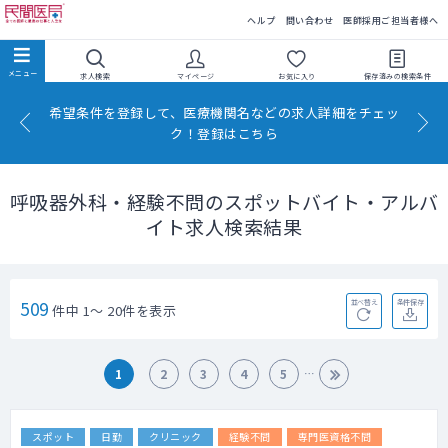
民間医局
ヘルプ
問い合わせ
医師採用ご担当者様へ
求人検索
マイページ
お気に入り
保存済みの
検索条件
希望条件を登録して、医療機関名などの求人詳細をチェッ
ク！登録はこちら
呼吸器外科・経験不問のスポットバイト・アルバ
イト求人検索結果
509
並べ替え
条件保存
件中 1～ 20件を表示
1
2
3
4
5
スポット
日勤
クリニック
経験不問
専門医資格不問