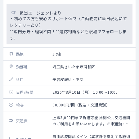
担当エージェントより
・初めての方も安心のサポート体制（ご勤務前に当日現地にて
レクチャーあり）
**専門分野・経験不問！**適応判断なども現場でフォローしま
す。
路線
JR線
勤務地
埼玉県さいたま市浦和区
科目
美容皮膚科・不問
日程/時間
2026年8月10日（月） 10:00～19:00
給与
80,000円/回（税込・交通費別）
上限3,000円まで負担可能 原則公共交通機関
交通費
のご利用をお願いいたします。※車通勤・タ
クシー利用要相談
自由診療問診メイン（翼状針を穿刺する施術