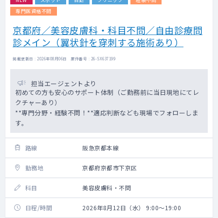
専門医資格不問
京都府／美容皮膚科・科目不問／自由診療問
診メイン（翼状針を穿刺する施術あり）
掲載更新日 : 2026年08月06日 案件番号 : 26-SX637199
担当エージェントより
初めての方も安心のサポート体制（ご勤務前に当日現地にてレ
クチャーあり）
**専門分野・経験不問！**適応判断なども現場でフォローしま
す。
路線
阪急京都本線
勤務地
京都府京都市下京区
科目
美容皮膚科・不問
日程/時間
2026年8月12日（水） 9:00～19:00