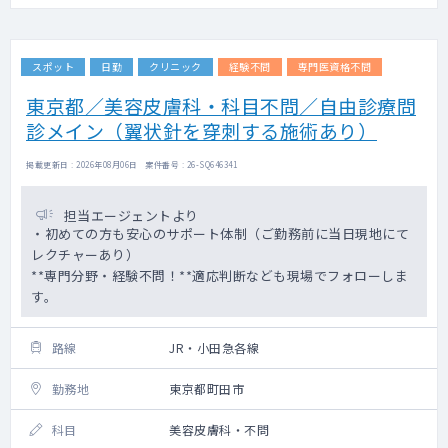
スポット
日勤
クリニック
経験不問
専門医資格不問
東京都／美容皮膚科・科目不問／自由診療問
診メイン（翼状針を穿刺する施術あり）
掲載更新日 : 2026年08月06日 案件番号 : 26-SQ646341
担当エージェントより
・初めての方も安心のサポート体制（ご勤務前に当日現地にて
レクチャーあり）
**専門分野・経験不問！**適応判断なども現場でフォローしま
す。
路線
JR・小田急各線
勤務地
東京都町田市
科目
美容皮膚科・不問