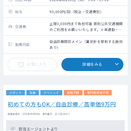
給与
90,000円/回（税込・交通費別）
上限3,000円まで負担可能 原則公共交通機関
交通費
のご利用をお願いいたします。※車通勤・タ
クシー利用要相談
自由診療問診メイン（翼状針を穿刺する施術
勤務内容
あり）
お気に入り
詳細をみる
スポット
日勤
クリニック
経験不問
専門医資格不問
初めての方もOK／自由診療／高単価9万円
掲載更新日 : 2026年08月06日 案件番号 : 26-SQ636913
担当エージェントより