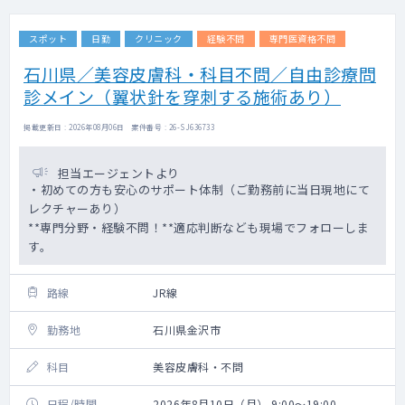
スポット
日勤
クリニック
経験不問
専門医資格不問
石川県／美容皮膚科・科目不問／自由診療問
診メイン（翼状針を穿刺する施術あり）
掲載更新日 : 2026年08月06日 案件番号 : 26-SJ636733
担当エージェントより
・初めての方も安心のサポート体制（ご勤務前に当日現地にて
レクチャーあり）
**専門分野・経験不問！**適応判断なども現場でフォローしま
す。
路線
JR線
勤務地
石川県金沢市
科目
美容皮膚科・不問
日程/時間
2026年8月10日（月） 9:00～19:00