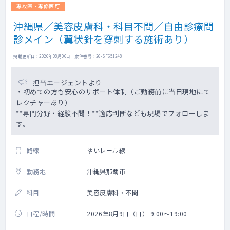
専攻医・専修医可
沖縄県／美容皮膚科・科目不問／自由診療問
診メイン（翼状針を穿刺する施術あり）
掲載更新日 : 2026年08月06日 案件番号 : 26-SF651248
担当エージェントより
・初めての方も安心のサポート体制（ご勤務前に当日現地にて
レクチャーあり）
**専門分野・経験不問！**適応判断なども現場でフォローしま
す。
路線
ゆいレール線
勤務地
沖縄県那覇市
科目
美容皮膚科・不問
日程/時間
2026年8月9日（日） 9:00～19:00