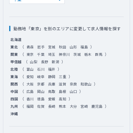
勤務地「東京」を別のエリアに変更して求人情報を探す
北海道
（
）
東北
青森
岩手
宮城
秋田
山形
福島
（
）
関東
東京
千葉
埼玉
神奈川
茨城
栃木
群馬
（
）
甲信越
山梨
長野
新潟
（
）
北陸
富山
石川
福井
（
）
東海
愛知
岐阜
静岡
三重
（
）
関西
大阪
京都
兵庫
滋賀
奈良
和歌山
（
）
中国
広島
岡山
鳥取
島根
山口
（
）
四国
香川
徳島
愛媛
高知
（
）
九州
福岡
佐賀
長崎
熊本
大分
宮崎
鹿児島
沖縄