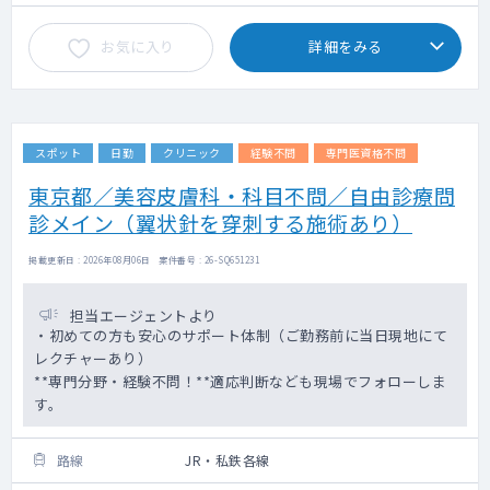
お気に入り
詳細をみる
スポット
日勤
クリニック
経験不問
専門医資格不問
東京都／美容皮膚科・科目不問／自由診療問
診メイン（翼状針を穿刺する施術あり）
掲載更新日 : 2026年08月06日 案件番号 : 26-SQ651231
担当エージェントより
・初めての方も安心のサポート体制（ご勤務前に当日現地にて
レクチャーあり）
**専門分野・経験不問！**適応判断なども現場でフォローしま
す。
路線
JR・私鉄各線