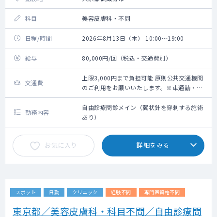
科目
美容皮膚科・不問
日程/時間
2026年8月13日（木） 10:00～19:00
給与
80,000円/回（税込・交通費別）
上限3,000円まで負担可能 原則公共交通機関
交通費
のご利用をお願いいたします。※車通勤・タ
クシー利用要相談
自由診療問診メイン（翼状針を穿刺する施術
勤務内容
あり）
お気に入り
詳細をみる
スポット
日勤
クリニック
経験不問
専門医資格不問
東京都／美容皮膚科・科目不問／自由診療問