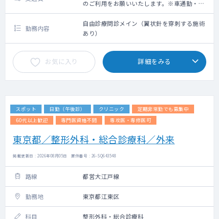
のご利用をお願いいたします。※車通勤・タ
クシー利用要相談
自由診療問診メイン（翼状針を穿刺する施術
勤務内容
あり）
お気に入り
詳細をみる
スポット
日勤（午後診）
クリニック
定期非常勤でも募集中
60代以上歓迎
専門医資格不問
専攻医・専修医可
東京都／整形外科・総合診療科／外来
掲載更新日 : 2026年08月05日 案件番号 : 26-SQ643548
路線
都営大江戸線
勤務地
東京都江東区
科目
整形外科・総合診療科