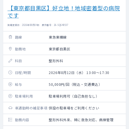
【東京都目黒区】好立地！地域密着型の病院
です
掲載更新日 : 2026年08月04日 案件番号 : 26-SQ649537
路線
東急東横線
勤務地
東京都目黒区
科目
整形外科
日程/時間
2026年8月12日（水） 13:00～17:30
給与
50,000円/回（税込・交通費込）
駐車場利用
駐車場利用可（自己負担なし）
車通勤時の補足事項
併設の駐車場をご利用ください
勤務内容
整形外科外来、稀に救急対応、病棟管理