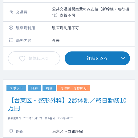
公共交通機関実費のみ支給【新幹線・飛行機
交通費
代】支給不可
駐車場利用
駐車場利用不可
勤務内容
外来
お気に入り
詳細をみる
スポット
日勤
病院
専攻医・専修医可
【台東区・整形外科】2診体制／終日勤務10
万円
掲載更新日 : 2026年08月07日 案件番号 : 26-SQ643020
路線
東京メトロ銀座線