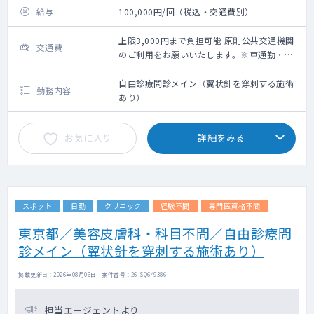
給与
100,000円/回（税込・交通費別）
上限3,000円まで負担可能 原則公共交通機関
交通費
のご利用をお願いいたします。※車通勤・タ
クシー利用要相談
自由診療問診メイン（翼状針を穿刺する施術
勤務内容
あり）
お気に入り
詳細をみる
スポット
日勤
クリニック
経験不問
専門医資格不問
東京都／美容皮膚科・科目不問／自由診療問
診メイン（翼状針を穿刺する施術あり）
掲載更新日 : 2026年08月06日 案件番号 : 26-SQ649386
担当エージェントより