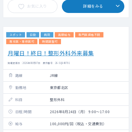
お気に入り
詳細をみる
スポット
日勤
病院
高額給与
専門医資格不問
専攻医・専修医可
時間調整可
月曜日！終日！整形外科外来募集
掲載更新日 : 2026年08月07日 案件番号 : 26-SQ648791
路線
JR線
勤務地
東京都北区
科目
整形外科
日程/時間
2026年8月24日（月） 9:00～17:00
給与
100,000円/回（税込・交通費別）