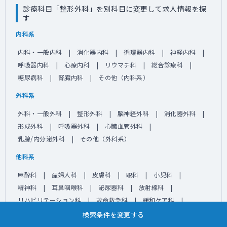
診療科目「整形外科」を別科目に変更して求人情報を探
す
内科系
内科・一般内科
消化器内科
循環器内科
神経内科
呼吸器内科
心療内科
リウマチ科
総合診療科
糖尿病科
腎臓内科
その他（内科系）
外科系
外科・一般外科
整形外科
脳神経外科
消化器外科
形成外科
呼吸器外科
心臓血管外科
乳腺/内分泌外科
その他（外科系）
他科系
麻酔科
産婦人科
皮膚科
眼科
小児科
精神科
耳鼻咽喉科
泌尿器科
放射線科
リハビリテーション科
救命救急科
緩和ケア科
美容皮膚科
その他（他科系）
検索条件を変更する