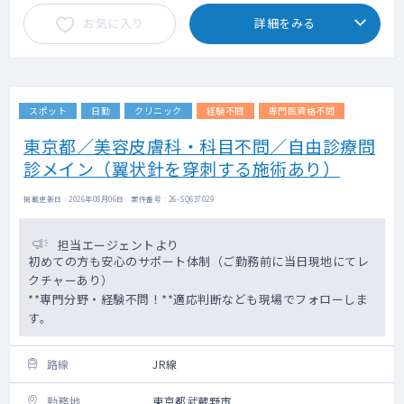
お気に入り
詳細をみる
スポット
日勤
クリニック
経験不問
専門医資格不問
東京都／美容皮膚科・科目不問／自由診療問
診メイン（翼状針を穿刺する施術あり）
掲載更新日 : 2026年08月06日 案件番号 : 26-SQ637029
担当エージェントより
初めての方も安心のサポート体制（ご勤務前に当日現地にてレ
クチャーあり）
**専門分野・経験不問！**適応判断なども現場でフォローしま
す。
路線
JR線
勤務地
東京都武蔵野市