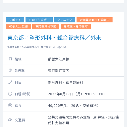
スポット
日勤（午前診）
クリニック
定期非常勤でも募集中
60代以上歓迎
専門医資格不問
専攻医・専修医可
東京都／整形外科・総合診療科／外来
掲載更新日 : 2026年08月05日 案件番号 : 26-SQ643549
路線
都営大江戸線
勤務地
東京都江東区
科目
整形外科・総合診療科
日程/時間
2026年8月17日（月） 9:00～13:00
給与
40,000円/回（税込・交通費別）
公共交通機関実費のみ支給【新幹線・飛行機
交通費
代】支給不可