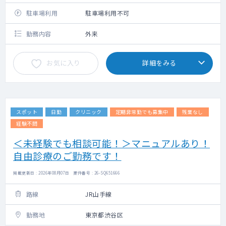
駐車場利用
駐車場利用不可
勤務内容
外来
お気に入り
詳細をみる
スポット
日勤
クリニック
定期非常勤でも募集中
残業なし
経験不問
＜未経験でも相談可能！＞マニュアルあり！
自由診療のご勤務です！
掲載更新日 : 2026年08月07日 案件番号 : 26-SQ651666
路線
JR山手線
勤務地
東京都渋谷区