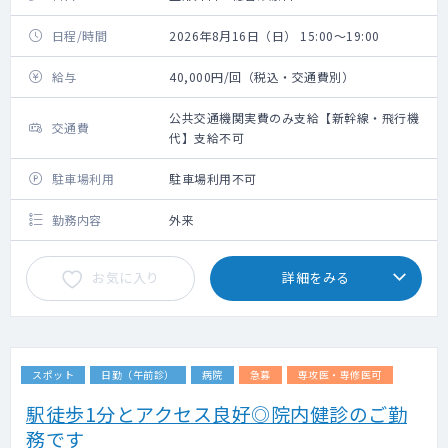
日程/時間
2026年8月16日（日） 15:00～19:00
給与
40,000円/回（税込・交通費別）
公共交通機関実費のみ支給【新幹線・飛行機
交通費
代】支給不可
駐車場利用
駐車場利用不可
勤務内容
外来
お気に入り
詳細をみる
スポット
日勤（午前診）
病院
急募
専攻医・専修医可
駅徒歩1分とアクセス良好◎院内健診のご勤
務です