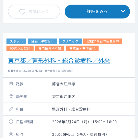
お気に入り
詳細をみる
スポット
日勤（午後診）
クリニック
定期非常勤でも募集中
60代以上歓迎
専門医資格不問
専攻医・専修医可
東京都／整形外科・総合診療科／外来
掲載更新日 : 2026年08月05日 案件番号 : 26-SQ643554
路線
都営大江戸線
勤務地
東京都江東区
科目
整形外科・総合診療科
日程/時間
2026年8月24日（月） 15:00～18:00
給与
30,000円/回（税込・交通費別）