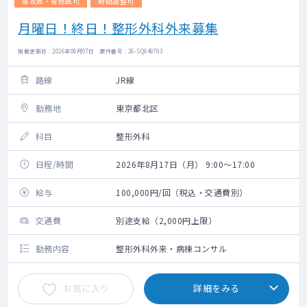
専攻医・専修医可
時間調整可
月曜日！終日！整形外科外来募集
掲載更新日 : 2026年08月07日 案件番号 : 26-SQ648793
路線
JR線
勤務地
東京都北区
科目
整形外科
日程/時間
2026年8月17日（月） 9:00～17:00
給与
100,000円/回（税込・交通費別）
交通費
別途支給（2,000円上限）
勤務内容
整形外科外来・病棟コンサル
お気に入り
詳細をみる