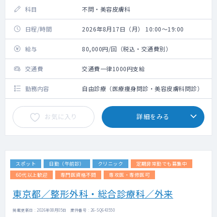
科目
不問・美容皮膚科
日程/時間
2026年8月17日（月） 10:00～19:00
給与
80,000円/回（税込・交通費別）
交通費
交通費一律1000円支給
勤務内容
自由診療（医療痩身問診・美容皮膚科問診）
お気に入り
詳細をみる
スポット
日勤（午前診）
クリニック
定期非常勤でも募集中
60代以上歓迎
専門医資格不問
専攻医・専修医可
東京都／整形外科・総合診療科／外来
掲載更新日 : 2026年08月05日 案件番号 : 26-SQ643550