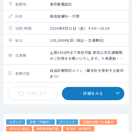
勤務地
東京都墨田区
科目
美容皮膚科・不問
日程/時間
2026年8月21日（金） 9:00～20:00
給与
100,000円/回（税込・交通費別）
上限3000円まで負担可能 原則公共交通機関
交通費
のご利用をお願いいたします。※車通勤・タ
クシー利用要相談
自由診療問診メイン（翼状針を穿刺する施術
勤務内容
あり）
お気に入り
詳細をみる
スポット
日勤（午後診）
クリニック
定期非常勤でも募集中
60代以上歓迎
専門医資格不問
専攻医・専修医可