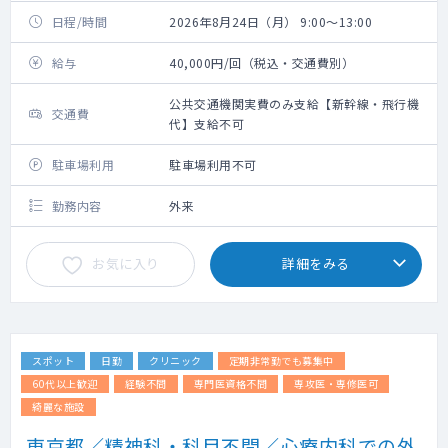
日程/時間
2026年8月24日（月） 9:00～13:00
給与
40,000円/回（税込・交通費別）
公共交通機関実費のみ支給【新幹線・飛行機
交通費
代】支給不可
駐車場利用
駐車場利用不可
勤務内容
外来
お気に入り
詳細をみる
スポット
日勤
クリニック
定期非常勤でも募集中
60代以上歓迎
経験不問
専門医資格不問
専攻医・専修医可
綺麗な施設
東京都／精神科・科目不問／心療内科での外