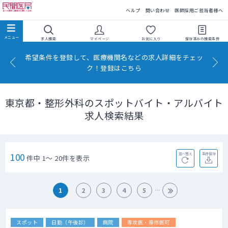
民間医局
ヘルプ
問い合わせ
医師採用ご担当者様へ
求人検索
マイページ
お気に入り
保存済みの
検索条件
希望条件を登録して、医療機関名などの求人詳細をチェッ
ク！登録はこちら
東京都・整形外科のスポットバイト・アルバイト
求人検索結果
100
並べ替え
条件保存
件中 1～ 20件を表示
1
2
3
4
5
スポット
日勤（午後診）
病院
専攻医・専修医可