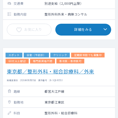
交通費
別途支給（2,000円上限）
勤務内容
整形外科外来・病棟コンサル
お気に入り
詳細をみる
スポット
日勤（午前診）
クリニック
定期非常勤でも募集中
60代以上歓迎
専門医資格不問
専攻医・専修医可
東京都／整形外科・総合診療科／外来
掲載更新日 : 2026年08月05日 案件番号 : 26-SQ643553
路線
都営大江戸線
勤務地
東京都江東区
科目
整形外科・総合診療科