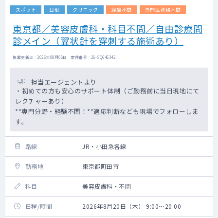
スポット
日勤
クリニック
経験不問
専門医資格不問
東京都／美容皮膚科・科目不問／自由診療問
診メイン（翼状針を穿刺する施術あり）
掲載更新日 : 2026年08月06日 案件番号 : 26-SQ646342
担当エージェントより
・初めての方も安心のサポート体制（ご勤務前に当日現地にて
レクチャーあり）
**専門分野・経験不問！**適応判断なども現場でフォローしま
す。
路線
JR・小田急各線
勤務地
東京都町田市
科目
美容皮膚科・不問
日程/時間
2026年8月20日（木） 9:00～20:00