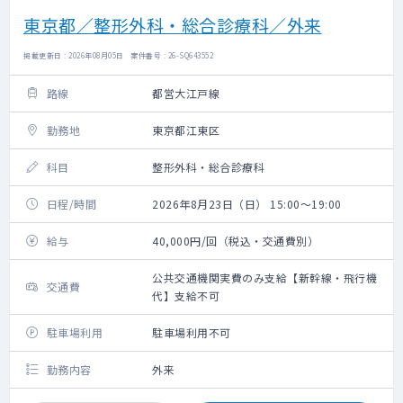
東京都／整形外科・総合診療科／外来
掲載更新日 : 2026年08月05日 案件番号 : 26-SQ643552
路線
都営大江戸線
勤務地
東京都江東区
科目
整形外科・総合診療科
日程/時間
2026年8月23日（日） 15:00～19:00
給与
40,000円/回（税込・交通費別）
公共交通機関実費のみ支給【新幹線・飛行機
交通費
代】支給不可
駐車場利用
駐車場利用不可
勤務内容
外来