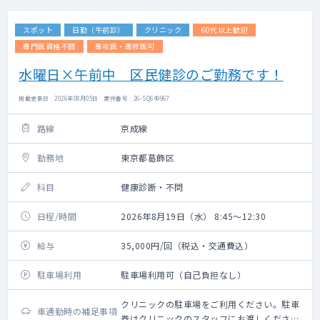
スポット
日勤（午前診）
クリニック
60代以上歓迎
専門医資格不問
専攻医・専修医可
水曜日×午前中 区民健診のご勤務です！
掲載更新日 : 2026年08月05日 案件番号 : 26-SQ649967
路線
京成線
勤務地
東京都葛飾区
科目
健康診断・不問
日程/時間
2026年8月19日（水） 8:45～12:30
給与
35,000円/回（税込・交通費込）
駐車場利用
駐車場利用可（自己負担なし）
クリニックの駐車場をご利用ください。駐車
車通勤時の補足事項
券はクリニックのスタッフにお渡しくださ