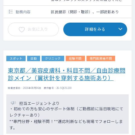
い。
勤務内容
区民健診（問診・聴診）、一部読影あり
お気に入り
詳細をみる
スポット
日勤
クリニック
経験不問
専門医資格不問
東京都／美容皮膚科・科目不問／自由診療問
診メイン（翼状針を穿刺する施術あり）
掲載更新日 : 2026年08月06日 案件番号 : 26-SQ651230
担当エージェントより
・初めての方も安心のサポート体制（ご勤務前に当日現地にて
レクチャーあり）
**専門分野・経験不問！**適応判断なども現場でフォローしま
す。