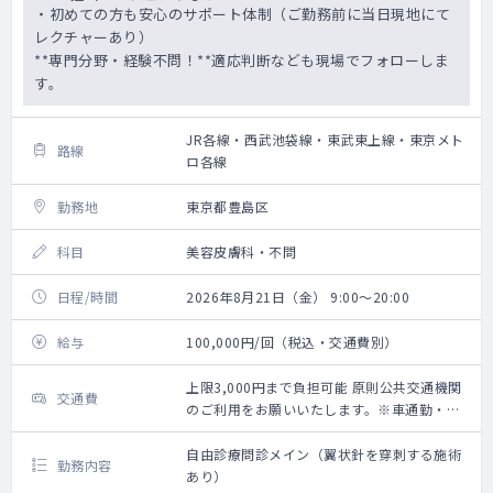
・初めての方も安心のサポート体制（ご勤務前に当日現地にて
レクチャーあり）
**専門分野・経験不問！**適応判断なども現場でフォローしま
す。
JR各線・西武池袋線・東武東上線・東京メト
路線
ロ各線
勤務地
東京都豊島区
科目
美容皮膚科・不問
日程/時間
2026年8月21日（金） 9:00～20:00
給与
100,000円/回（税込・交通費別）
上限3,000円まで負担可能 原則公共交通機関
交通費
のご利用をお願いいたします。※車通勤・タ
クシー利用要相談
自由診療問診メイン（翼状針を穿刺する施術
勤務内容
あり）