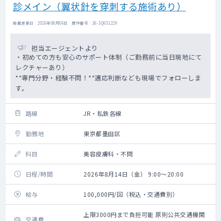
診メイン（翼状針を穿刺する施術あり）
掲載更新日 : 2026年08月06日 案件番号 : 26-SQ651229
担当エージェントより
・初めての方も安心のサポート体制（ご勤務前に当日現地にて
レクチャーあり）
**専門分野・経験不問！**適応判断なども現場でフォローしま
す。
路線
JR・私鉄各線
勤務地
東京都墨田区
科目
美容皮膚科・不問
日程/時間
2026年8月14日（金） 9:00～20:00
給与
100,000円/回（税込・交通費別）
上限3000円まで負担可能 原則公共交通機関
交通費