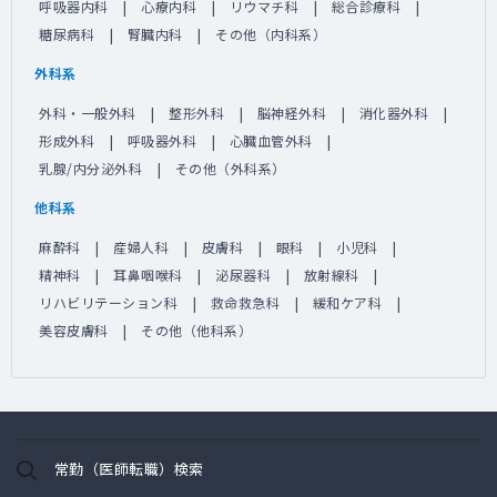
呼吸器内科
心療内科
リウマチ科
総合診療科
糖尿病科
腎臓内科
その他（内科系）
外科系
外科・一般外科
整形外科
脳神経外科
消化器外科
形成外科
呼吸器外科
心臓血管外科
乳腺/内分泌外科
その他（外科系）
他科系
麻酔科
産婦人科
皮膚科
眼科
小児科
精神科
耳鼻咽喉科
泌尿器科
放射線科
リハビリテーション科
救命救急科
緩和ケア科
美容皮膚科
その他（他科系）
常勤（医師転職）検索