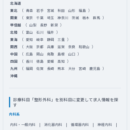
北海道
（
）
東北
青森
岩手
宮城
秋田
山形
福島
（
）
関東
東京
千葉
埼玉
神奈川
茨城
栃木
群馬
（
）
甲信越
山梨
長野
新潟
（
）
北陸
富山
石川
福井
（
）
東海
愛知
岐阜
静岡
三重
（
）
関西
大阪
京都
兵庫
滋賀
奈良
和歌山
（
）
中国
広島
岡山
鳥取
島根
山口
（
）
四国
香川
徳島
愛媛
高知
（
）
九州
福岡
佐賀
長崎
熊本
大分
宮崎
鹿児島
沖縄
診療科目「整形外科」を別科目に変更して求人情報を探
す
内科系
内科・一般内科
消化器内科
循環器内科
神経内科