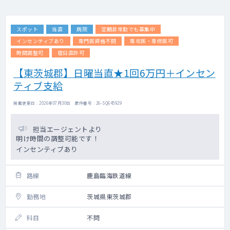
スポット
当直
病院
定期非常勤でも募集中
インセンティブあり
専門医資格不問
専攻医・専修医可
時間調整可
宿日直許可
【東茨城郡】日曜当直★1回6万円＋インセン
ティブ支給
掲載更新日 : 2026年07月30日 案件番号 : 26-SQ645929
担当エージェントより
明け時間の調整可能です！
インセンティブあり
路線
鹿島臨海鉄道線
勤務地
茨城県東茨城郡
科目
不問