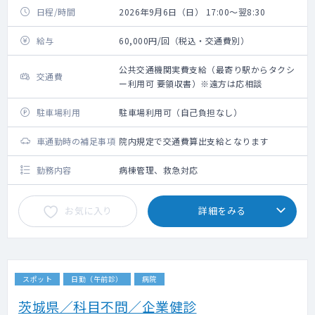
日程/時間
2026年9月6日（日） 17:00～翌8:30
給与
60,000円/回（税込・交通費別）
公共交通機関実費支給（最寄り駅からタクシ
交通費
ー利用可 要領収書）※遠方は応相談
駐車場利用
駐車場利用可（自己負担なし）
車通勤時の補足事項
院内規定で交通費算出支給となります
勤務内容
病棟管理、救急対応
お気に入り
詳細をみる
スポット
日勤（午前診）
病院
茨城県／科目不問／企業健診