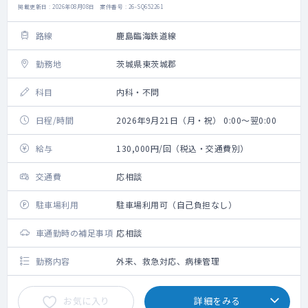
掲載更新日 : 2026年08月08日 案件番号 : 26-SQ652261
路線
鹿島臨海鉄道線
勤務地
茨城県東茨城郡
科目
内科・不問
日程/時間
2026年9月21日（月・祝） 0:00～翌0:00
給与
130,000円/回（税込・交通費別）
交通費
応相談
駐車場利用
駐車場利用可（自己負担なし）
車通勤時の補足事項
応相談
勤務内容
外来、救急対応、病棟管理
お気に入り
詳細をみる