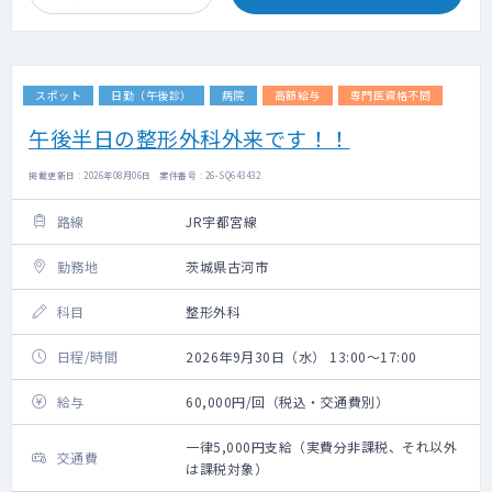
スポット
日勤（午後診）
病院
高額給与
専門医資格不問
午後半日の整形外科外来です！！
掲載更新日 : 2026年08月06日 案件番号 : 26-SQ643432
路線
JR宇都宮線
勤務地
茨城県古河市
科目
整形外科
日程/時間
2026年9月30日（水） 13:00～17:00
給与
60,000円/回（税込・交通費別）
一律5,000円支給（実費分非課税、それ以外
交通費
は課税対象）