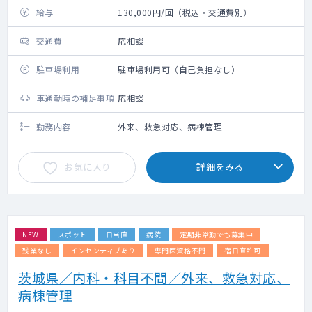
給与
130,000円/回（税込・交通費別）
交通費
応相談
駐車場利用
駐車場利用可（自己負担なし）
車通勤時の補足事項
応相談
勤務内容
外来、救急対応、病棟管理
お気に入り
詳細をみる
NEW
スポット
日当直
病院
定期非常勤でも募集中
残業なし
インセンティブあり
専門医資格不問
宿日直許可
茨城県／内科・科目不問／外来、救急対応、
病棟管理