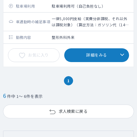
駐車場利用
駐車場利用可（自己負担なし）
一律5,000円支給（実費分非課税、それ以外
車通勤時の補足事項
は課税対象）（算出方法：ガソリン代（14
円/キロ）＋高速代）
勤務内容
整形外科外来
お気に入り
詳細をみる
1
6
件中 1～ 6件を表示
求人検索に戻る