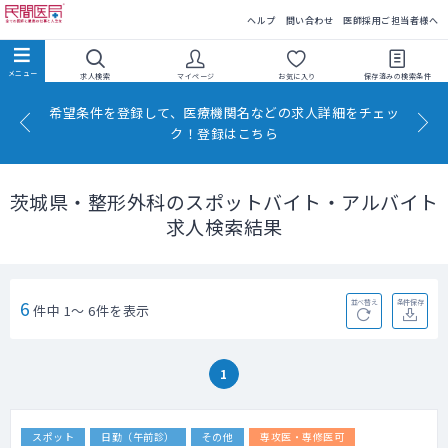
民間医局
ヘルプ
問い合わせ
医師採用ご担当者様へ
求人検索
マイページ
お気に入り
保存済みの
検索条件
希望条件を登録して、医療機関名などの求人詳細をチェッ
ク！登録はこちら
茨城県・整形外科のスポットバイト・アルバイト
求人検索結果
6
並べ替え
条件保存
件中 1～ 6件を表示
1
スポット
日勤（午前診）
その他
専攻医・専修医可