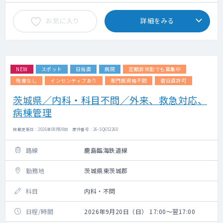
お気に入り
詳細をみる
NEW
スポット
日当直
病院
定期非常勤でも募集中
残業なし
インセンティブあり
専門医資格不問
宿日直許可
茨城県／内科・科目不問／外来、救急対応、
病棟管理
掲載更新日 : 2026年08月08日 案件番号 : 26-SQ652260
路線
鹿島臨海鉄道線
勤務地
茨城県東茨城郡
科目
内科・不問
日程/時間
2026年9月20日（日） 17:00～翌17:00