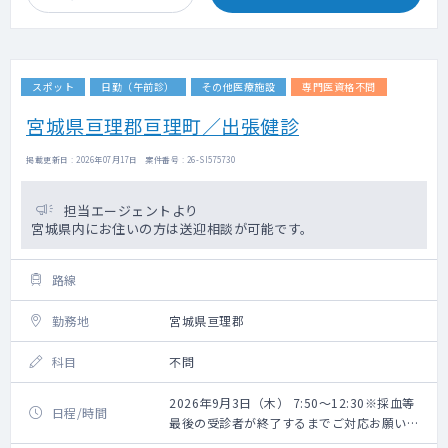
スポット
日勤（午前診）
その他医療施設
専門医資格不問
宮城県亘理郡亘理町／出張健診
掲載更新日 : 2026年07月17日 案件番号 : 26-SI575730
担当エージェントより
宮城県内にお住いの方は送迎相談が可能です。
路線
勤務地
宮城県亘理郡
科目
不問
2026年9月3日（木） 7:50～12:30※採血等
日程/時間
最後の受診者が終了するまでご対応お願いい
たします。