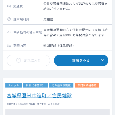
公共交通機関通勤および送迎の方は交通費支
交通費
給はございません。
駐車場利用
応相談
自家用車通勤の方：依頼元規定にて支給（給
車通勤時の補足事項
与に含めて支給のため課税対象となります。
備考欄参照ください）
勤務内容
巡回健診（住民健診）
お気に入り
詳細をみる
スポット
日勤（午前診）
その他医療施設
専門医資格不問
宮城県登米市迫町／住民健診
掲載更新日 : 2026年07月17日 案件番号 : 26-SI539354