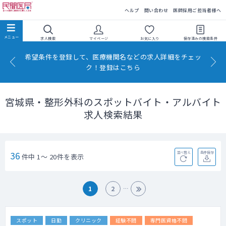
民間医局
ヘルプ
問い合わせ
医師採用ご担当者様へ
求人検索
マイページ
お気に入り
保存済みの
検索条件
希望条件を登録して、医療機関名などの求人詳細をチェッ
ク！登録はこちら
宮城県・整形外科のスポットバイト・アルバイト
求人検索結果
36
並べ替え
条件保存
件中 1～ 20件を表示
1
2
スポット
日勤
クリニック
経験不問
専門医資格不問