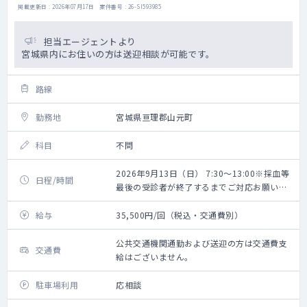
掲載更新日 : 2026年07月17日 案件番号 : 26-SI593985
担当エージェントより
宮城県内にお住いの方は送迎相談が可能です。
路線
勤務地
宮城県亘理郡山元町
科目
不問
2026年9月13日（日） 7:30～13:00※採血等
日程/時間
最後の受診者が終了するまでご対応お願いい
たします。
給与
35,500円/回（税込・交通費別）
公共交通機関通勤および送迎の方は交通費支
交通費
給はございません。
駐車場利用
応相談