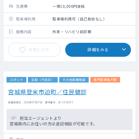
交通費
一律10,000円支給
駐車場利用
駐車場利用可（自己負担なし）
勤務内容
外来・リハビリ前診察
お気に入り
詳細をみる
スポット
日勤（午前診）
その他医療施設
専門医資格不問
宮城県登米市迫町／住民健診
掲載更新日 : 2026年07月17日 案件番号 : 26-SI539373
担当エージェントより
宮城県内にお住いの方は送迎相談が可能です。