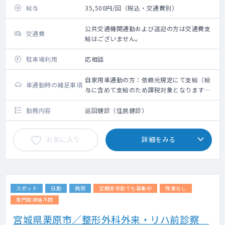
給与
35,500円/回（税込・交通費別）
公共交通機関通勤および送迎の方は交通費支
交通費
給はございません。
駐車場利用
応相談
自家用車通勤の方：依頼元規定にて支給（給
車通勤時の補足事項
与に含めて支給のため課税対象となります。
備考欄参照ください）
勤務内容
巡回健診（住民健診）
お気に入り
詳細をみる
スポット
日勤
病院
定期非常勤でも募集中
残業なし
専門医資格不問
宮城県栗原市／整形外科外来・リハ前診察