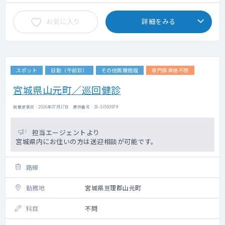
お気に入り
詳細をみる
スポット
日勤（午前診）
その他医療施設
専門医資格不問
宮城県山元町／巡回健診
掲載更新日 : 2026年07月17日 案件番号 : 26-SI593979
担当エージェントより
宮城県内にお住いの方は送迎相談が可能です。
路線
勤務地
宮城県亘理郡山元町
科目
不問