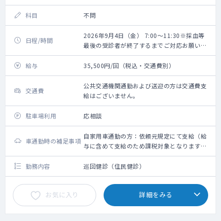
科目
不問
2026年9月4日（金） 7:00～11:30※採血等
日程/時間
最後の受診者が終了するまでご対応お願いい
たします。
給与
35,500円/回（税込・交通費別）
公共交通機関通勤および送迎の方は交通費支
交通費
給はございません。
駐車場利用
応相談
自家用車通勤の方：依頼元規定にて支給（給
車通勤時の補足事項
与に含めて支給のため課税対象となります。
備考欄参照ください）
勤務内容
巡回健診（住民健診）
お気に入り
詳細をみる