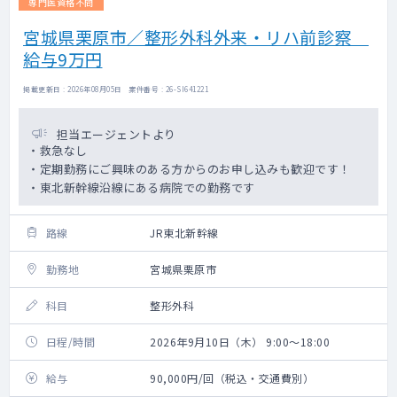
専門医資格不問
宮城県栗原市／整形外科外来・リハ前診察
給与9万円
掲載更新日 : 2026年08月05日 案件番号 : 26-SI641221
担当エージェントより
・救急なし
・定期勤務にご興味のある方からのお申し込みも歓迎です！
・東北新幹線沿線にある病院での勤務です
路線
JR東北新幹線
勤務地
宮城県栗原市
科目
整形外科
日程/時間
2026年9月10日（木） 9:00～18:00
給与
90,000円/回（税込・交通費別）