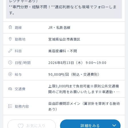
レクチャーあり）
**専門分野・経験不問！**適応判断なども現場でフォローしま
す。
路線
JR・私鉄各線
勤務地
宮城県仙台市青葉区
科目
美容皮膚科・不問
日程/時間
2026年8月13日（木） 9:00～19:00
給与
90,000円/回（税込・交通費別）
上限3,000円まで負担可能※原則公共交通機
交通費
関のご利用をお願いいたします※車通勤・タ
クシー利用要相談
自由診療問診メイン（翼状針を穿刺する施術
勤務内容
あり）
お気に入り
詳細をみる