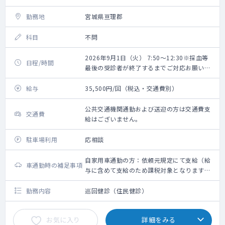
勤務地
宮城県亘理郡
科目
不問
2026年9月1日（火） 7:50～12:30※採血等
日程/時間
最後の受診者が終了するまでご対応お願いい
たします。
給与
35,500円/回（税込・交通費別）
公共交通機関通勤および送迎の方は交通費支
交通費
給はございません。
駐車場利用
応相談
自家用車通勤の方：依頼元規定にて支給（給
車通勤時の補足事項
与に含めて支給のため課税対象となります。
備考欄参照ください）
勤務内容
巡回健診（住民健診）
お気に入り
詳細をみる