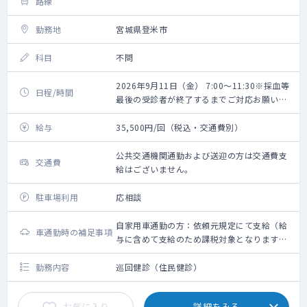
路線
勤務地
宮城県登米市
科目
不問
2026年9月11日（金） 7:00～11:30※採血等
日程/時間
最後の受診者が終了するまでご対応お願いい
たします。
給与
35,500円/回（税込・交通費別）
公共交通機関通勤および送迎の方は交通費支
交通費
給はございません。
駐車場利用
応相談
自家用車通勤の方：依頼元規定にて支給（給
車通勤時の補足事項
与に含めて支給のため課税対象となります。
備考欄参照ください）
勤務内容
巡回健診（住民健診）
お気に入り
詳細をみる