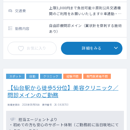
上限3,000円まで負担可能※原則公共交通機
交通費
関のご利用をお願いいたします※車通勤・タ
クシー利用要相談
自由診療問診メイン（翼状針を穿刺する施術
勤務内容
あり）
お気に入り
詳細をみる
スポット
日勤
クリニック
経験不問
専門医資格不問
【仙台駅から徒歩5分位】美容クリニック／
問診メインのご勤務
掲載更新日 : 2026年08月06日 案件番号 : 26-SI636703
担当エージェントより
・初めての方も安心のサポート体制（ご勤務前に当日現地にて