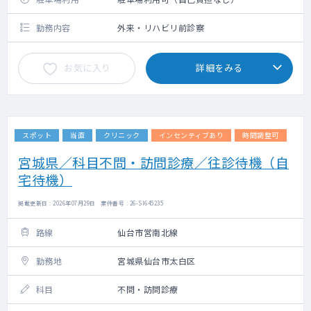
勤務内容
外来・リハビリ前診察
お気に入り
詳細をみる
スポット
当直
クリニック
インセンティブあり
時間調整可
宮城県／科目不問・訪問診療／往診待機（自
宅待機）
掲載更新日 : 2026年07月29日 案件番号 : 26-SI645235
路線
仙台市営南北線
勤務地
宮城県仙台市太白区
科目
不問・訪問診療