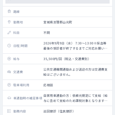
路線
勤務地
宮城県亘理郡山元町
科目
不問
2026年9月9日（水） 7:30～13:00※採血等
日程/時間
最後の受診者が終了するまでご対応お願いい
たします。
給与
35,500円/回（税込・交通費別）
公共交通機関通勤および送迎の方は交通費支
交通費
給はございません。
駐車場利用
応相談
自家用車通勤の方：依頼元規定にて支給（給
車通勤時の補足事項
与に含めて支給のため課税対象となります。
備考欄参照ください）
勤務内容
巡回健診（住民健診）