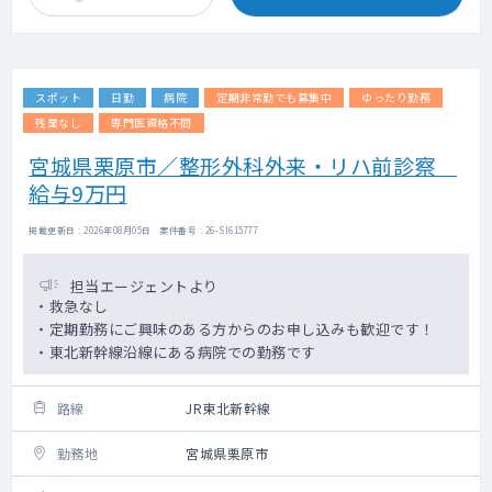
スポット
日勤
病院
定期非常勤でも募集中
ゆったり勤務
残業なし
専門医資格不問
宮城県栗原市／整形外科外来・リハ前診察
給与9万円
掲載更新日 : 2026年08月05日 案件番号 : 26-SI615777
担当エージェントより
・救急なし
・定期勤務にご興味のある方からのお申し込みも歓迎です！
・東北新幹線沿線にある病院での勤務です
路線
JR東北新幹線
勤務地
宮城県栗原市