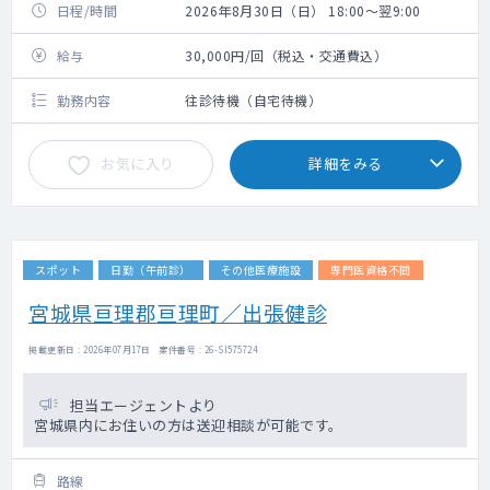
日程/時間
2026年8月30日（日） 18:00～翌9:00
給与
30,000円/回（税込・交通費込）
勤務内容
往診待機（自宅待機）
お気に入り
詳細をみる
スポット
日勤（午前診）
その他医療施設
専門医資格不問
宮城県亘理郡亘理町／出張健診
掲載更新日 : 2026年07月17日 案件番号 : 26-SI575724
担当エージェントより
宮城県内にお住いの方は送迎相談が可能です。
路線