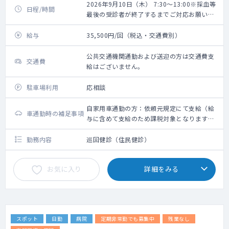
2026年9月10日（木） 7:30～13:00※採血等
日程/時間
最後の受診者が終了するまでご対応お願いい
たします。
給与
35,500円/回（税込・交通費別）
公共交通機関通勤および送迎の方は交通費支
交通費
給はございません。
駐車場利用
応相談
自家用車通勤の方：依頼元規定にて支給（給
車通勤時の補足事項
与に含めて支給のため課税対象となります。
備考欄参照ください）
勤務内容
巡回健診（住民健診）
お気に入り
詳細をみる
スポット
日勤
病院
定期非常勤でも募集中
残業なし