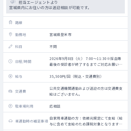
担当エージェントより
宮城県内にお住いの方は送迎相談が可能です。
路線
勤務地
宮城県登米市
科目
不問
2026年9月8日（火） 7:00～11:30※採血等
日程/時間
最後の受診者が終了するまでご対応お願いい
たします。
給与
35,500円/回（税込・交通費別）
公共交通機関通勤および送迎の方は交通費支
交通費
給はございません。
駐車場利用
応相談
自家用車通勤の方：依頼元規定にて支給（給
車通勤時の補足事項
与に含めて支給のため課税対象となります。
備考欄参照ください）