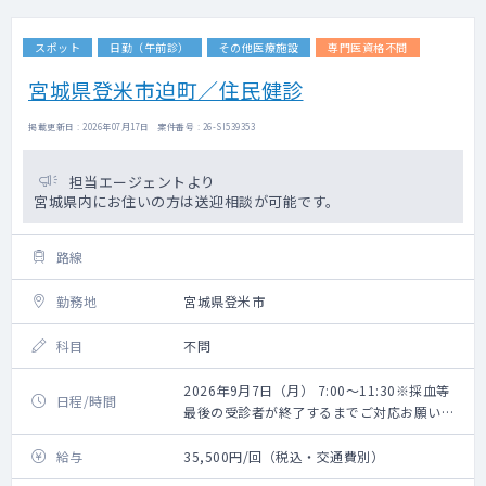
スポット
日勤（午前診）
その他医療施設
専門医資格不問
宮城県登米市迫町／住民健診
掲載更新日 : 2026年07月17日 案件番号 : 26-SI539353
担当エージェントより
宮城県内にお住いの方は送迎相談が可能です。
路線
勤務地
宮城県登米市
科目
不問
2026年9月7日（月） 7:00～11:30※採血等
日程/時間
最後の受診者が終了するまでご対応お願いい
たします。
給与
35,500円/回（税込・交通費別）