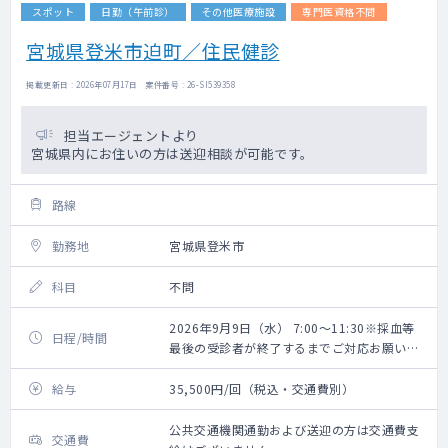
スポット
日勤（午前診）
その他医療施設
専門医資格不問
宮城県登米市迫町／住民健診
掲載更新日 : 2026年07月17日 案件番号 : 26-SI539358
担当エージェントより
宮城県内にお住いの方は送迎相談が可能です。
路線
勤務地
宮城県登米市
科目
不問
2026年9月9日（水） 7:00～11:30※採血等
日程/時間
最後の受診者が終了するまでご対応お願いい
たします。
給与
35,500円/回（税込・交通費別）
公共交通機関通勤および送迎の方は交通費支
交通費