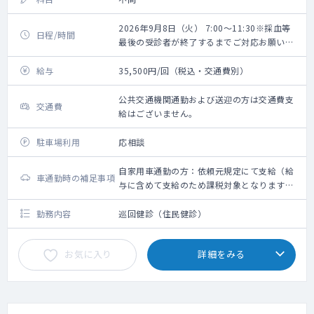
2026年9月8日（火） 7:00～11:30※採血等
日程/時間
最後の受診者が終了するまでご対応お願いい
たします。
給与
35,500円/回（税込・交通費別）
公共交通機関通勤および送迎の方は交通費支
交通費
給はございません。
駐車場利用
応相談
自家用車通勤の方：依頼元規定にて支給（給
車通勤時の補足事項
与に含めて支給のため課税対象となります。
備考欄参照ください）
勤務内容
巡回健診（住民健診）
お気に入り
詳細をみる