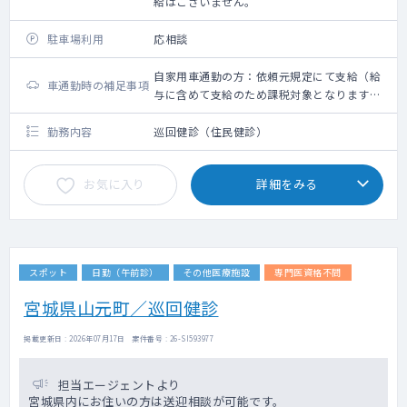
給はございません。
駐車場利用
応相談
自家用車通勤の方：依頼元規定にて支給（給
車通勤時の補足事項
与に含めて支給のため課税対象となります。
備考欄参照ください）
勤務内容
巡回健診（住民健診）
お気に入り
詳細をみる
スポット
日勤（午前診）
その他医療施設
専門医資格不問
宮城県山元町／巡回健診
掲載更新日 : 2026年07月17日 案件番号 : 26-SI593977
担当エージェントより
宮城県内にお住いの方は送迎相談が可能です。