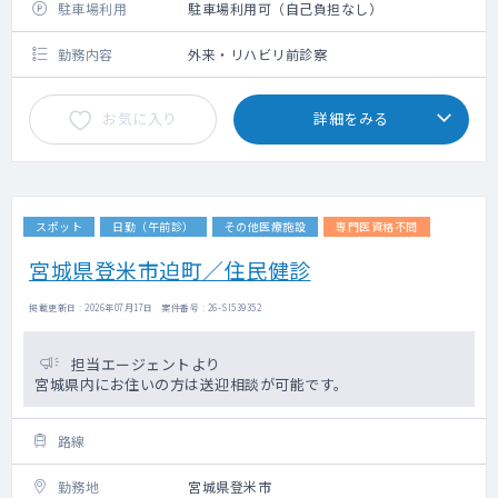
駐車場利用
駐車場利用可（自己負担なし）
勤務内容
外来・リハビリ前診察
お気に入り
詳細をみる
スポット
日勤（午前診）
その他医療施設
専門医資格不問
宮城県登米市迫町／住民健診
掲載更新日 : 2026年07月17日 案件番号 : 26-SI539352
担当エージェントより
宮城県内にお住いの方は送迎相談が可能です。
路線
勤務地
宮城県登米市