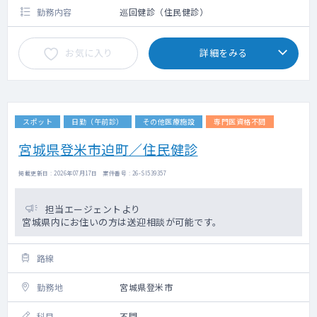
勤務内容
巡回健診（住民健診）
お気に入り
詳細をみる
スポット
日勤（午前診）
その他医療施設
専門医資格不問
宮城県登米市迫町／住民健診
掲載更新日 : 2026年07月17日 案件番号 : 26-SI539357
担当エージェントより
宮城県内にお住いの方は送迎相談が可能です。
路線
勤務地
宮城県登米市
科目
不問