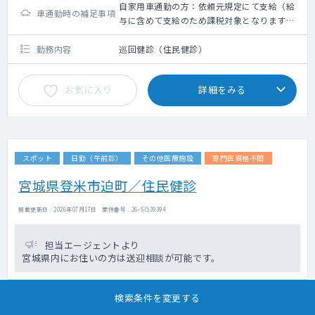
自家用車通勤の方：依頼元規定にて支給（給
車通勤時の補足事項
与に含めて支給のため課税対象となります。
備考欄参照ください）
勤務内容
巡回健診（住民健診）
お気に入り
詳細をみる
スポット
日勤（午前診）
その他医療施設
専門医資格不問
宮城県登米市迫町／住民健診
掲載更新日 : 2026年07月17日 案件番号 : 26-SI539394
担当エージェントより
宮城県内にお住いの方は送迎相談が可能です。
路線
検索条件を変更する