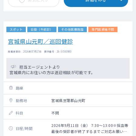
スポット
日勤（午前診）
その他医療施設
専門医資格不問
宮城県山元町／巡回健診
掲載更新日 : 2026年07月17日 案件番号 : 26-SI593980
担当エージェントより
宮城県内にお住いの方は送迎相談が可能です。
路線
勤務地
宮城県亘理郡山元町
科目
不問
2026年9月11日（金） 7:30～13:00※採血等
日程/時間
最後の受診者が終了するまでご対応お願いい