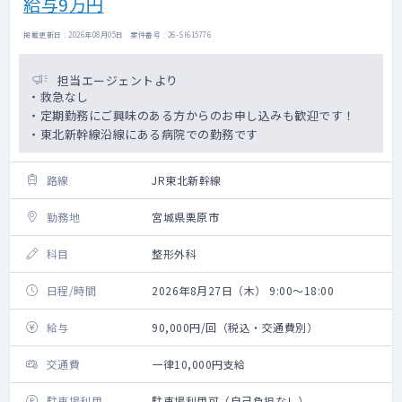
給与9万円
掲載更新日 : 2026年08月05日 案件番号 : 26-SI615776
担当エージェントより
・救急なし
・定期勤務にご興味のある方からのお申し込みも歓迎です！
・東北新幹線沿線にある病院での勤務です
路線
JR東北新幹線
勤務地
宮城県栗原市
科目
整形外科
日程/時間
2026年8月27日（木） 9:00～18:00
給与
90,000円/回（税込・交通費別）
交通費
一律10,000円支給
駐車場利用
駐車場利用可（自己負担なし）