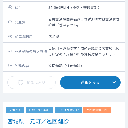
たします。
給与
35,500円/回（税込・交通費別）
公共交通機関通勤および送迎の方は交通費支
交通費
給はございません。
駐車場利用
応相談
自家用車通勤の方：依頼元規定にて支給（給
車通勤時の補足事項
与に含めて支給のため課税対象となります。
備考欄参照ください）
勤務内容
巡回健診（住民健診）
お気に入り
詳細をみる
スポット
日勤（午前診）
その他医療施設
専門医資格不問
宮城県山元町／巡回健診