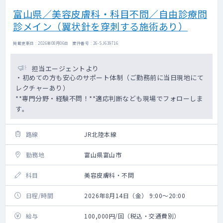
富山県／美容皮膚科・科目不問／自由診療問
診メイン（翼状針を穿刺する施術あり）
掲載更新日 : 2026年08月06日 案件番号 : 26-SJ639716
担当エージェントより
・初めての方も安心のサポート体制（ご勤務前に当日現地にて
レクチャーあり）
**専門分野・経験不問！**適応判断なども現場でフォローしま
す。
路線
JR北陸本線
勤務地
富山県富山市
科目
美容皮膚科・不問
日程/時間
2026年8月14日（金） 9:00～20:00
給与
100,000円/回（税込・交通費別）