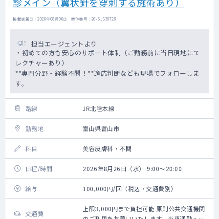
診メイン（翼状針を穿刺する施術あり）
掲載更新日 : 2026年08月06日 案件番号 : 26-SJ639728
担当エージェントより
・初めての方も安心のサポート体制（ご勤務前に当日現地にて
レクチャーあり）
**専門分野・経験不問！**適応判断なども現場でフォローしま
す。
路線
JR北陸本線
勤務地
富山県富山市
科目
美容皮膚科・不問
日程/時間
2026年8月26日（水） 9:00～20:00
給与
100,000円/回（税込・交通費別）
上限3,000円まで負担可能 原則公共交通機関
交通費
のご利用をお願いいたします。※車通勤・タ