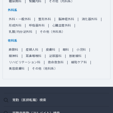
糖尿病科
腎臓内科
その他（内科系）
外科系
外科・一般外科
整形外科
脳神経外科
消化器外科
形成外科
呼吸器外科
心臓血管外科
乳腺/内分泌外科
その他（外科系）
他科系
麻酔科
産婦人科
皮膚科
眼科
小児科
精神科
耳鼻咽喉科
泌尿器科
放射線科
リハビリテーション科
救命救急科
緩和ケア科
美容皮膚科
その他（他科系）
常勤（医師転職）検索
定期非常勤（アルバイト）検索