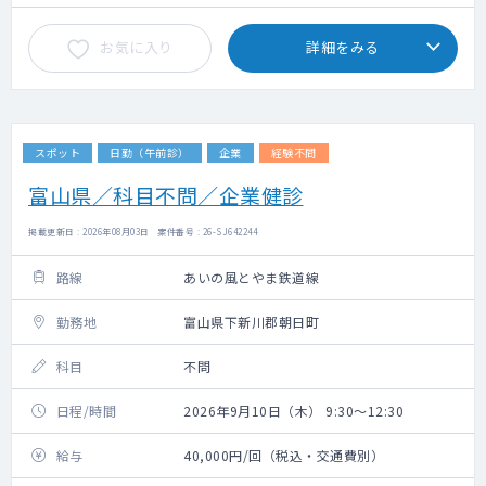
お気に入り
詳細をみる
スポット
日勤（午前診）
企業
経験不問
富山県／科目不問／企業健診
掲載更新日 : 2026年08月03日 案件番号 : 26-SJ642244
路線
あいの風とやま鉄道線
勤務地
富山県下新川郡朝日町
科目
不問
日程/時間
2026年9月10日（木） 9:30～12:30
給与
40,000円/回（税込・交通費別）