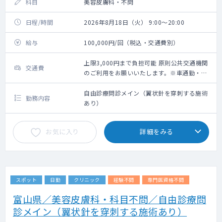
科目
美容皮膚科・不問
日程/時間
2026年8月18日（火） 9:00～20:00
給与
100,000円/回（税込・交通費別）
上限3,000円まで負担可能 原則公共交通機関
交通費
のご利用をお願いいたします。※車通勤・タ
クシー利用要相談
自由診療問診メイン（翼状針を穿刺する施術
勤務内容
あり）
お気に入り
詳細をみる
スポット
日勤
クリニック
経験不問
専門医資格不問
富山県／美容皮膚科・科目不問／自由診療問
診メイン（翼状針を穿刺する施術あり）