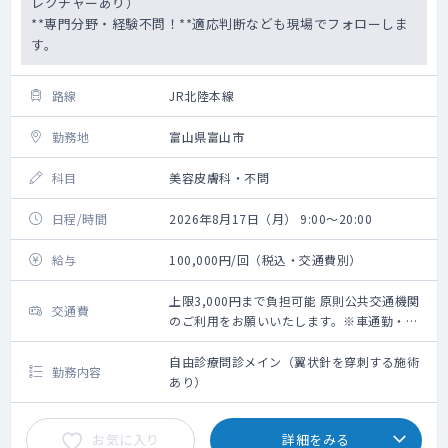
レクチャーあり）
**専門分野・経験不問！**適応判断なども現場でフォローしま
す。
路線
JR北陸本線
勤務地
富山県富山市
科目
美容皮膚科・不問
日程/時間
2026年8月17日（月） 9:00～20:00
給与
100,000円/回（税込・交通費別）
上限3,000円まで負担可能 原則公共交通機関
交通費
のご利用をお願いいたします。※車通勤・タ
クシー利用要相談
自由診療問診メイン（翼状針を穿刺する施術
勤務内容
あり）
お気に入り
詳細をみる