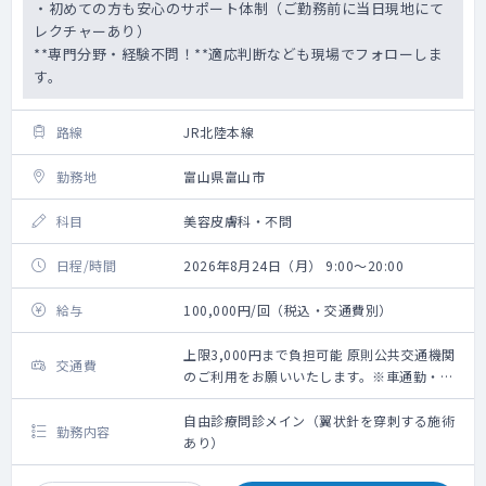
・初めての方も安心のサポート体制（ご勤務前に当日現地にて
レクチャーあり）
**専門分野・経験不問！**適応判断なども現場でフォローしま
す。
路線
JR北陸本線
勤務地
富山県富山市
科目
美容皮膚科・不問
日程/時間
2026年8月24日（月） 9:00～20:00
給与
100,000円/回（税込・交通費別）
上限3,000円まで負担可能 原則公共交通機関
交通費
のご利用をお願いいたします。※車通勤・タ
クシー利用要相談
自由診療問診メイン（翼状針を穿刺する施術
勤務内容
あり）