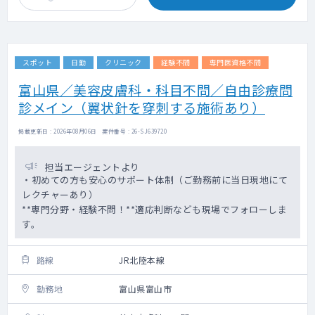
スポット
日勤
クリニック
経験不問
専門医資格不問
富山県／美容皮膚科・科目不問／自由診療問
診メイン（翼状針を穿刺する施術あり）
掲載更新日 : 2026年08月06日 案件番号 : 26-SJ639720
担当エージェントより
・初めての方も安心のサポート体制（ご勤務前に当日現地にて
レクチャーあり）
**専門分野・経験不問！**適応判断なども現場でフォローしま
す。
路線
JR北陸本線
勤務地
富山県富山市