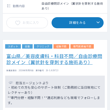
自由診療問診メイン（翼状針を穿刺する施術
勤務内容
あり）
お気に入り
詳細をみる
スポット
日勤
クリニック
経験不問
専門医資格不問
富山県／美容皮膚科・科目不問／自由診療問
診メイン（翼状針を穿刺する施術あり）
掲載更新日 : 2026年08月06日 案件番号 : 26-SJ639723
担当エージェントより
・初めての方も安心のサポート体制（ご勤務前に当日現地にて
レクチャーあり）
**専門分野・経験不問！**適応判断なども現場でフォローしま
す。