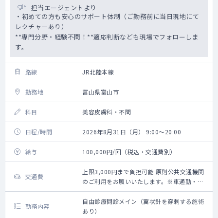
担当エージェントより
・初めての方も安心のサポート体制（ご勤務前に当日現地にて
レクチャーあり）
**専門分野・経験不問！**適応判断なども現場でフォローしま
す。
路線
JR北陸本線
勤務地
富山県富山市
科目
美容皮膚科・不問
日程/時間
2026年8月31日（月） 9:00～20:00
給与
100,000円/回（税込・交通費別）
上限3,000円まで負担可能 原則公共交通機関
交通費
のご利用をお願いいたします。※車通勤・タ
クシー利用要相談
自由診療問診メイン（翼状針を穿刺する施術
勤務内容
あり）