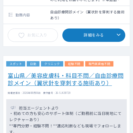
クシー利用要相談
自由診療問診メイン（翼状針を穿刺する施術
勤務内容
あり）
お気に入り
詳細をみる
スポット
日勤
クリニック
経験不問
専門医資格不問
富山県／美容皮膚科・科目不問／自由診療問
診メイン（翼状針を穿刺する施術あり）
掲載更新日 : 2026年08月06日 案件番号 : 26-SJ639729
担当エージェントより
・初めての方も安心のサポート体制（ご勤務前に当日現地にて
レクチャーあり）
**専門分野・経験不問！**適応判断なども現場でフォローしま
す。