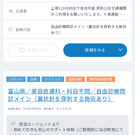
上限3,000円まで負担可能 原則公共交通機関
交通費
のご利用をお願いいたします。※車通勤・タ
クシー利用要相談
自由診療問診メイン（翼状針を穿刺する施術
勤務内容
あり）
お気に入り
詳細をみる
スポット
日勤
クリニック
経験不問
専門医資格不問
富山県／美容皮膚科・科目不問／自由診療問
診メイン（翼状針を穿刺する施術あり）
掲載更新日 : 2026年08月06日 案件番号 : 26-SJ639719
担当エージェントより
・初めての方も安心のサポート体制（ご勤務前に当日現地にて