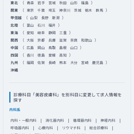
（
）
東北
青森
岩手
宮城
秋田
山形
福島
（
）
関東
東京
千葉
埼玉
神奈川
茨城
栃木
群馬
（
）
甲信越
山梨
長野
新潟
（
）
北陸
富山
石川
福井
（
）
東海
愛知
岐阜
静岡
三重
（
）
関西
大阪
京都
兵庫
滋賀
奈良
和歌山
（
）
中国
広島
岡山
鳥取
島根
山口
（
）
四国
香川
徳島
愛媛
高知
（
）
九州
福岡
佐賀
長崎
熊本
大分
宮崎
鹿児島
沖縄
診療科目「美容皮膚科」を別科目に変更して求人情報を
探す
内科系
内科・一般内科
消化器内科
循環器内科
神経内科
呼吸器内科
心療内科
リウマチ科
総合診療科