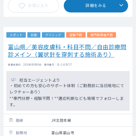
お気に入り
詳細をみる
スポット
日勤
クリニック
経験不問
専門医資格不問
富山県／美容皮膚科・科目不問／自由診療問
診メイン（翼状針を穿刺する施術あり）
掲載更新日 : 2026年08月06日 案件番号 : 26-SJ639727
担当エージェントより
・初めての方も安心のサポート体制（ご勤務前に当日現地にて
レクチャーあり）
**専門分野・経験不問！**適応判断なども現場でフォローしま
す。
路線
JR北陸本線
勤務地
富山県富山市