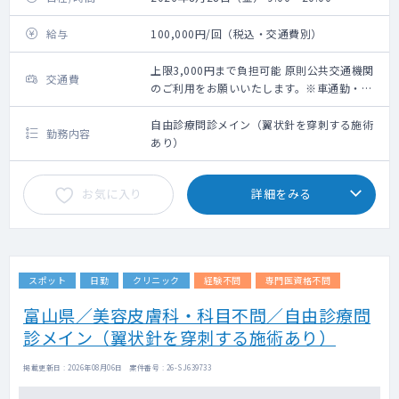
給与
100,000円/回（税込・交通費別）
上限3,000円まで負担可能 原則公共交通機関
交通費
のご利用をお願いいたします。※車通勤・タ
クシー利用要相談
自由診療問診メイン（翼状針を穿刺する施術
勤務内容
あり）
お気に入り
詳細をみる
スポット
日勤
クリニック
経験不問
専門医資格不問
富山県／美容皮膚科・科目不問／自由診療問
診メイン（翼状針を穿刺する施術あり）
掲載更新日 : 2026年08月06日 案件番号 : 26-SJ639733