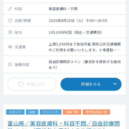
科目
美容皮膚科・不問
日程/時間
2026年8月25日（火） 9:00～20:00
給与
100,000円/回（税込・交通費別）
上限3,000円まで負担可能 原則公共交通機関
交通費
のご利用をお願いいたします。※車通勤・タ
クシー利用要相談
自由診療問診メイン（翼状針を穿刺する施術
勤務内容
あり）
お気に入り
詳細をみる
スポット
日勤
クリニック
経験不問
専門医資格不問
富山県／美容皮膚科・科目不問／自由診療問