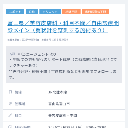
スポット
日勤
クリニック
経験不問
専門医資格不問
富山県／美容皮膚科・科目不問／自由診療問
診メイン（翼状針を穿刺する施術あり）
掲載更新日 : 2026年08月06日 案件番号 : 26-SJ639730
担当エージェントより
・初めての方も安心のサポート体制（ご勤務前に当日現地にて
レクチャーあり）
**専門分野・経験不問！**適応判断なども現場でフォローしま
す。
路線
JR北陸本線
勤務地
富山県富山市
科目
美容皮膚科・不問
日程/時間
2026年8月28日（金） 9:00～20:00