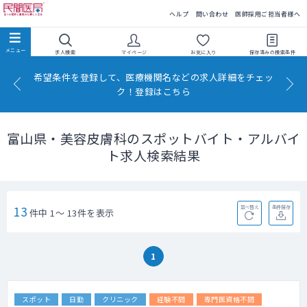
民間医局
ヘルプ
問い合わせ
医師採用ご担当者様へ
求人検索
マイページ
お気に入り
保存済みの
検索条件
希望条件を登録して、医療機関名などの求人詳細をチェッ
ク！登録はこちら
富山県・美容皮膚科のスポットバイト・アルバイ
ト求人検索結果
13
並べ替え
条件保存
件中 1～ 13件を表示
1
スポット
日勤
クリニック
経験不問
専門医資格不問