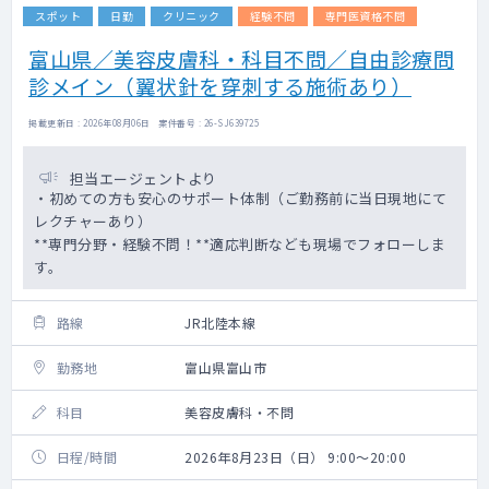
スポット
日勤
クリニック
経験不問
専門医資格不問
富山県／美容皮膚科・科目不問／自由診療問
診メイン（翼状針を穿刺する施術あり）
掲載更新日 : 2026年08月06日 案件番号 : 26-SJ639725
担当エージェントより
・初めての方も安心のサポート体制（ご勤務前に当日現地にて
レクチャーあり）
**専門分野・経験不問！**適応判断なども現場でフォローしま
す。
路線
JR北陸本線
勤務地
富山県富山市
科目
美容皮膚科・不問
日程/時間
2026年8月23日（日） 9:00～20:00