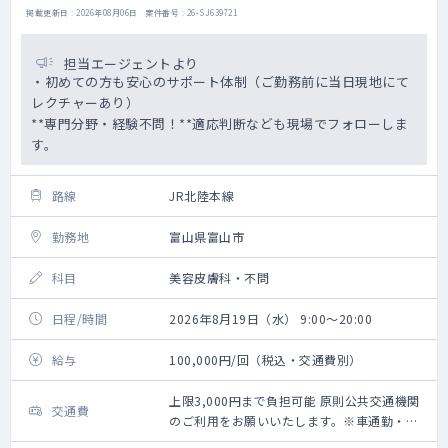
掲載更新日 : 2026年08月06日 案件番号 : 26-SJ639721
担当エージェントより
・初めての方も安心のサポート体制（ご勤務前に当日現地にて
レクチャーあり）
**専門分野・経験不問！**適応判断なども現場でフォローしま
す。
路線
JR北陸本線
勤務地
富山県富山市
科目
美容皮膚科・不問
日程/時間
2026年8月19日（水） 9:00～20:00
給与
100,000円/回（税込・交通費別）
上限3,000円まで負担可能 原則公共交通機関
交通費
のご利用をお願いいたします。※車通勤・タ
クシー利用要相談