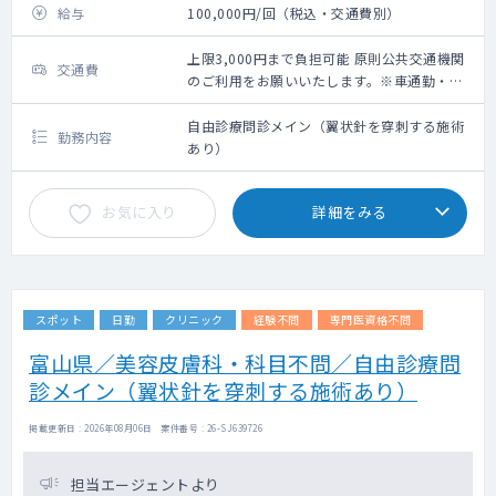
給与
100,000円/回（税込・交通費別）
上限3,000円まで負担可能 原則公共交通機関
交通費
のご利用をお願いいたします。※車通勤・タ
クシー利用要相談
自由診療問診メイン（翼状針を穿刺する施術
勤務内容
あり）
お気に入り
詳細をみる
スポット
日勤
クリニック
経験不問
専門医資格不問
富山県／美容皮膚科・科目不問／自由診療問
診メイン（翼状針を穿刺する施術あり）
掲載更新日 : 2026年08月06日 案件番号 : 26-SJ639726
担当エージェントより