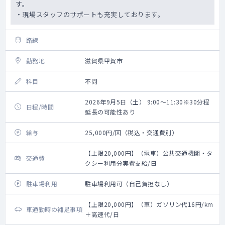
す。
・現場スタッフのサポートも充実しております。
路線
勤務地
滋賀県甲賀市
科目
不問
2026年9月5日（土） 9:00～11:30※30分程
日程/時間
延長の可能性あり
給与
25,000円/回（税込・交通費別）
【上限20,000円】（電車）公共交通機関・タ
交通費
クシー利用分実費支給/日
駐車場利用
駐車場利用可（自己負担なし）
【上限20,000円】（車）ガソリン代16円/km
車通勤時の補足事項
＋高速代/日