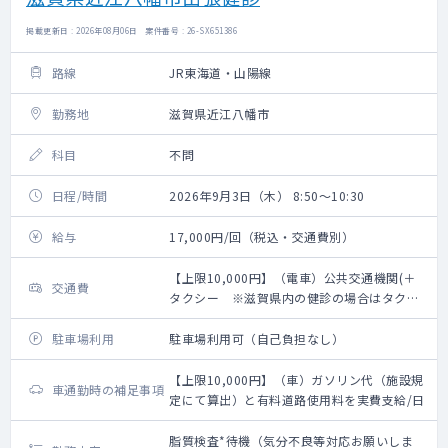
掲載更新日 : 2026年08月06日 案件番号 : 26-SX651386
路線
JR東海道・山陽線
勤務地
滋賀県近江八幡市
科目
不問
日程/時間
2026年9月3日（木） 8:50～10:30
給与
17,000円/回（税込・交通費別）
【上限10,000円】（電車）公共交通機関(＋
交通費
タクシー ※滋賀県内の健診の場合はタクシ
ー利用不可。滋賀県外の健診でタクシーの際
は領収証要必要)利用分実費支給/日
駐車場利用
駐車場利用可（自己負担なし）
【上限10,000円】（車）ガソリン代（施設規
車通勤時の補足事項
定にて算出）と有料道路使用料を実費支給/日
脂質検査*待機（気分不良等対応お願いしま