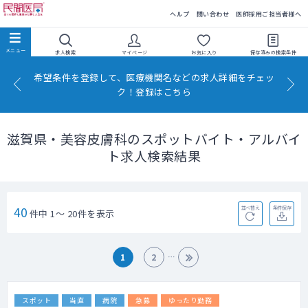
民間医局
ヘルプ
問い合わせ
医師採用ご担当者様へ
求人検索
マイページ
お気に入り
保存済みの
検索条件
希望条件を登録して、医療機関名などの求人詳細をチェッ
ク！登録はこちら
滋賀県・美容皮膚科のスポットバイト・アルバイ
ト求人検索結果
40
並べ替え
条件保存
件中 1～ 20件を表示
1
2
スポット
当直
病院
急募
ゆったり勤務