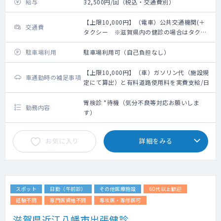
給与
32,500円/回（税込・交通費別）
【上限10,000円】（電車）公共交通機関(＋
交通費
タクシー ※滋賀県内の健診の場合はタクシ
ー利用不可。滋賀県外の健診でタクシーの際
は領収証要必要)利用分実費支給/日
駐車場利用
駐車場利用可（自己負担なし）
【上限10,000円】（車）ガソリン代（施設規
車通勤時の補足事項
定にて算出）と有料道路使用料を実費支給/日
胃検診 *待機（気分不良等対応お願いしま
勤務内容
す）
お気に入り
詳細をみる
スポット
日勤（午前診）
その他医療施設
60代以上歓迎
経験不問
専門医資格不問
専攻医・専修医可
滋賀県近江八幡市出張健診