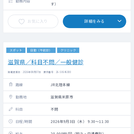
勤務内容
す）
お気に入り
詳細をみる
スポット
日勤（午前診）
クリニック
滋賀県／科目不問／一般健診
掲載更新日 : 2026年08月07日 案件番号 : 26-SX646300
路線
JR北陸本線
勤務地
滋賀県米原市
科目
不問
日程/時間
2026年9月3日（木） 9:30～11:30
給与
20,000円/回（税込・交通費別）