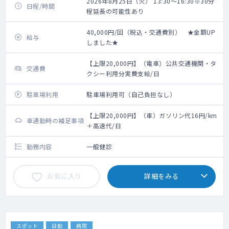
2026年8月25日（火） 13:30～16:30※30分
日程/時間
程延長の可能性あり
40,000円/回（税込・交通費別） ★金額UP
給与
しました★
【上限20,000円】（電車）公共交通機関・タ
交通費
クシー利用分実費支給/日
駐車場利用
駐車場利用可（自己負担なし）
【上限20,000円】（車）ガソリン代16円/km
車通勤時の補足事項
＋高速代/日
勤務内容
一般健診
お気に入り
詳細をみる
スポット
日勤
病院