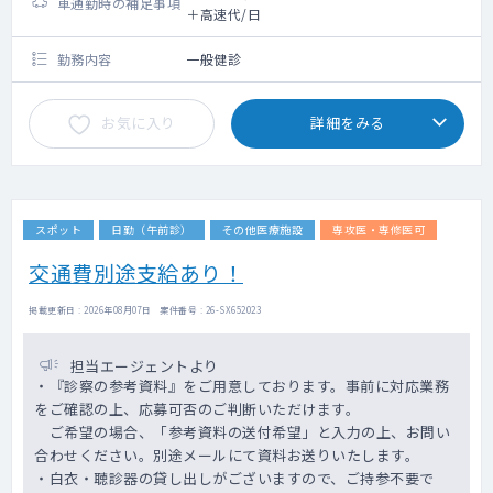
車通勤時の補足事項
＋高速代/日
勤務内容
一般健診
お気に入り
詳細をみる
スポット
日勤（午前診）
その他医療施設
専攻医・専修医可
交通費別途支給あり！
掲載更新日 : 2026年08月07日 案件番号 : 26-SX652023
担当エージェントより
・『診察の参考資料』をご用意しております。事前に対応業務
をご確認の上、応募可否のご判断いただけます。
ご希望の場合、「参考資料の送付希望」と入力の上、お問い
合わせください。別途メールにて資料お送りいたします。
・白衣・聴診器の貸し出しがございますので、ご持参不要で