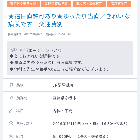
遠距離交通費支給
専門医資格不問
専攻医・専修医可
宿日直許可
★宿日直許可あり★ゆったり当直／きれいな
病院です／交通費別
掲載更新日 : 2026年08月07日 案件番号 : 26-SX636035
担当エージェントより
◆とてもきれいな建物です。
◆滋賀県内のゆったり目当直募集です。
◆他科の先生や若手の先生もご紹介歴がございます。
路線
JR琵琶湖線
勤務地
滋賀県彦根市
科目
内科・不問
日程/時間
2026年8月11日（火・祝） 16:30～翌8:30
給与
60,000円/回（税込・交通費別）