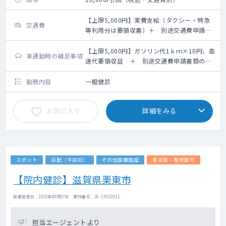
【上限5,000円】実費支給（タクシー・特急
交通費
等利用分は要領収書）＋ 別途交通費申請書
類のご提出が必要です
【上限5,000円】ガソリン代1ｋｍ×10円、高
車通勤時の補足事項
速代要領収証 ＋ 別途交通費申請書類のご
提出が必要です
勤務内容
一般健診
お気に入り
詳細をみる
スポット
日勤（午前診）
その他医療施設
専攻医・専修医可
【院内健診】滋賀県栗東市
掲載更新日 : 2026年08月07日 案件番号 : 26-SX652011
担当エージェントより