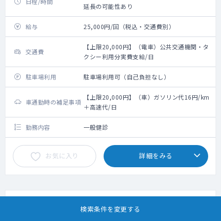
日程/時間
延長の可能性あり
給与
25,000円/回（税込・交通費別）
【上限20,000円】（電車）公共交通機関・タ
交通費
クシー利用分実費支給/日
駐車場利用
駐車場利用可（自己負担なし）
【上限20,000円】（車）ガソリン代16円/km
車通勤時の補足事項
＋高速代/日
勤務内容
一般健診
お気に入り
詳細をみる
スポット
日勤（午前診）
その他医療施設
専攻医・専修医可
検索条件を変更する