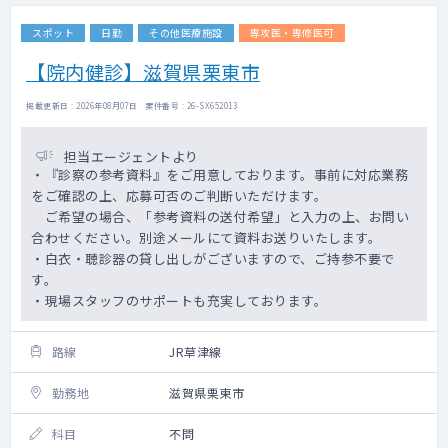
スポット
日勤
その他医療施設
専攻医・専修医可
【院内健診】滋賀県栗東市
掲載更新日 : 2026年08月07日 案件番号 : 26-SX652013
担当エージェントより
・『診察の参考資料』をご用意しております。事前に対応業務
をご確認の上、応募可否のご判断いただけます。
ご希望の場合、「参考資料の送付希望」と入力の上、お問い
合わせください。別途メールにて資料お送りいたします。
・白衣・聴診器の貸し出しがございますので、ご持参不要で
す。
・現場スタッフのサポートも充実しております。
路線
JR草津線
勤務地
滋賀県栗東市
科目
不問