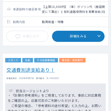
【上限10,000円】（車）ガソリン代（施設規
車通勤時の補足事項
定にて算出）と有料道路使用料を実費支給/日
勤務内容
脂質検査・待機
お気に入り
詳細をみる
スポット
日勤
その他医療施設
専攻医・専修医可
交通費別途支給あり！
掲載更新日 : 2026年08月07日 案件番号 : 26-SX652020
担当エージェントより
・『診察の参考資料』をご用意しております。事前に対応業務
をご確認の上、応募可否のご判断いただけます。
ご希望の場合、「参考資料の送付希望」と入力の上、お問い
合わせください。別途メールにて資料お送りいたします。