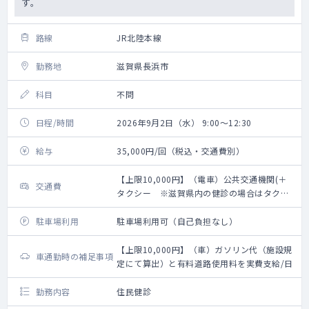
す。
路線
JR北陸本線
勤務地
滋賀県長浜市
科目
不問
日程/時間
2026年9月2日（水） 9:00～12:30
給与
35,000円/回（税込・交通費別）
【上限10,000円】（電車）公共交通機関(＋
交通費
タクシー ※滋賀県内の健診の場合はタクシ
ー利用不可。滋賀県外の健診でタクシーの際
は領収証要必要)利用分実費支給/日
駐車場利用
駐車場利用可（自己負担なし）
【上限10,000円】（車）ガソリン代（施設規
車通勤時の補足事項
定にて算出）と有料道路使用料を実費支給/日
勤務内容
住民健診