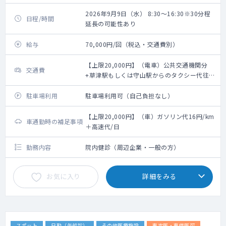
2026年9月9日（水） 8:30～16:30※30分程
日程/時間
延長の可能性あり
給与
70,000円/回（税込・交通費別）
【上限20,000円】（電車）公共交通機関分
交通費
+草津駅もしくは守山駅からのタクシー代往復
分（要領収書）/日
駐車場利用
駐車場利用可（自己負担なし）
【上限20,000円】（車）ガソリン代16円/km
車通勤時の補足事項
＋高速代/日
勤務内容
院内健診（周辺企業・一般の方）
お気に入り
詳細をみる
スポット
日勤（午前診）
その他医療施設
専攻医・専修医可