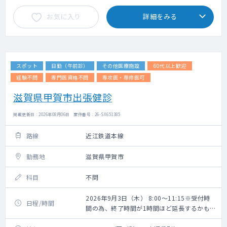
お気に入り
詳細をみる
スポット
日勤（午前診）
その他医療施設
60代以上歓迎
経験不問
専門医資格不問
専攻医・専修医可
滋賀県甲賀市出張健診
掲載更新日 : 2026年08月06日 案件番号 : 26-SX651385
路線
近江鉄道本線
勤務地
滋賀県甲賀市
科目
不問
2026年9月3日（木） 8:00～11:15※受付時
日程/時間
間の為、終了時間が1時間ほど延長するかもし
れません