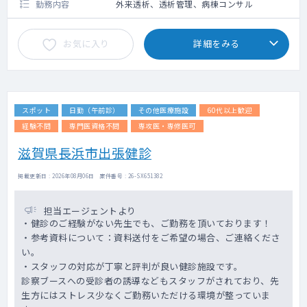
勤務内容
外来透析、透析管理、病棟コンサル
お気に入り
詳細をみる
スポット
日勤（午前診）
その他医療施設
60代以上歓迎
経験不問
専門医資格不問
専攻医・専修医可
滋賀県長浜市出張健診
掲載更新日 : 2026年08月06日 案件番号 : 26-SX651382
担当エージェントより
・健診のご経験がない先生でも、ご勤務を頂いております！
・参考資料について：資料送付をご希望の場合、ご連絡くださ
い。
・スタッフの対応が丁寧と評判が良い健診施設です。
診察ブースへの受診者の誘導などもスタッフがされており、先
生方にはストレス少なくご勤務いただける環境が整っていま