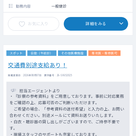
勤務内容
一般健診
お気に入り
詳細をみる
スポット
日勤（午前診）
その他医療施設
専攻医・専修医可
交通費別途支給あり！
掲載更新日 : 2026年08月07日 案件番号 : 26-SX652025
担当エージェントより
・『診察の参考資料』をご用意しております。事前に対応業務
をご確認の上、応募可否のご判断いただけます。
ご希望の場合、「参考資料の送付希望」と入力の上、お問い
合わせください。別途メールにて資料お送りいたします。
・白衣・聴診器の貸し出しがございますので、ご持参不要で
す。
・現場スタッフのサポートも充実しております。