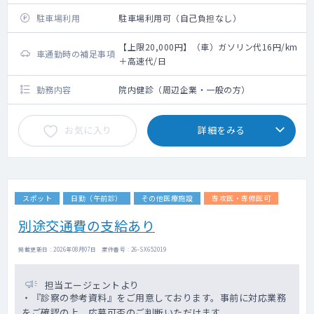
分（要領収書）/日
駐車場利用
駐車場利用可（自己負担なし）
【上限20,000円】（車）ガソリン代16円/km
車通勤時の補足事項
＋高速代/日
勤務内容
院内健診（周辺企業・一般の方）
お気に入り
詳細をみる
スポット
日勤（午前診）
その他医療施設
専攻医・専修医可
別途交通費の支給あり
掲載更新日 : 2026年08月07日 案件番号 : 26-SX652019
担当エージェントより
・『診察の参考資料』をご用意しております。事前に対応業務
をご確認の上、応募可否のご判断いただけます。