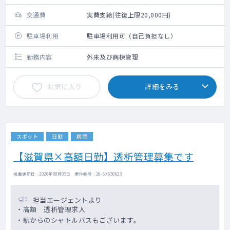
交通費
実費支給(往復上限20,000円)
駐車場利用
駐車場利用可（自己負担なし）
勤務内容
外来及び病棟管理
お気に入り
詳細をみる
スポット
日勤
病院
【滋賀県×高額日勤】透析管理募集です
掲載更新日 : 2026年08月05日 案件番号 : 26-SX650623
担当エージェントより
・高額 透析管理求人
・駅からのシャトルバスもございます。