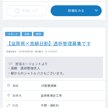
お気に入り
詳細をみる
スポット
日勤
病院
【滋賀県×高額日勤】透析管理募集です
掲載更新日 : 2026年08月05日 案件番号 : 26-SX650625
担当エージェントより
・高額 透析管理求人
・駅からのシャトルバスもございます。
路線
JR琵琶湖線
勤務地
滋賀県東近江市
科目
不問・透析科