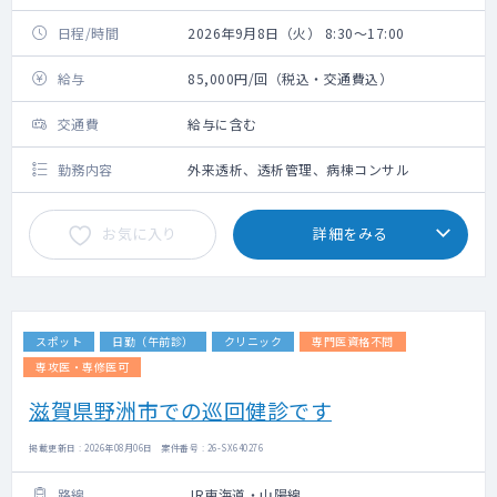
日程/時間
2026年9月8日（火） 8:30～17:00
給与
85,000円/回（税込・交通費込）
交通費
給与に含む
勤務内容
外来透析、透析管理、病棟コンサル
お気に入り
詳細をみる
スポット
日勤（午前診）
クリニック
専門医資格不問
専攻医・専修医可
滋賀県野洲市での巡回健診です
掲載更新日 : 2026年08月06日 案件番号 : 26-SX640276
路線
JR東海道・山陽線