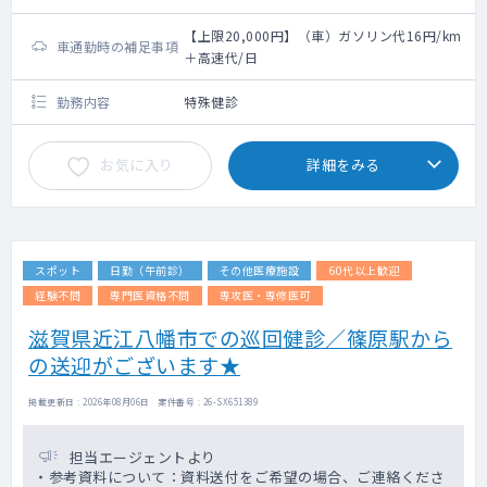
【上限20,000円】（車）ガソリン代16円/km
車通勤時の補足事項
＋高速代/日
勤務内容
特殊健診
お気に入り
詳細をみる
スポット
日勤（午前診）
その他医療施設
60代以上歓迎
経験不問
専門医資格不問
専攻医・専修医可
滋賀県近江八幡市での巡回健診／篠原駅から
の送迎がございます★
掲載更新日 : 2026年08月06日 案件番号 : 26-SX651389
担当エージェントより
・参考資料について：資料送付をご希望の場合、ご連絡くださ