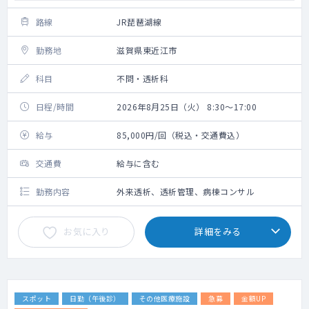
路線
JR琵琶湖線
勤務地
滋賀県東近江市
科目
不問・透析科
日程/時間
2026年8月25日（火） 8:30～17:00
給与
85,000円/回（税込・交通費込）
交通費
給与に含む
勤務内容
外来透析、透析管理、病棟コンサル
お気に入り
詳細をみる
スポット
日勤（午後診）
その他医療施設
急募
金額UP