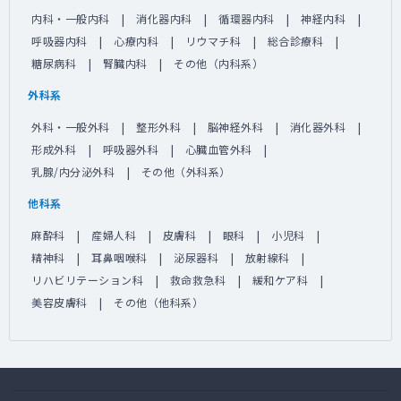
内科・一般内科
消化器内科
循環器内科
神経内科
呼吸器内科
心療内科
リウマチ科
総合診療科
糖尿病科
腎臓内科
その他（内科系）
外科系
外科・一般外科
整形外科
脳神経外科
消化器外科
形成外科
呼吸器外科
心臓血管外科
乳腺/内分泌外科
その他（外科系）
他科系
麻酔科
産婦人科
皮膚科
眼科
小児科
精神科
耳鼻咽喉科
泌尿器科
放射線科
リハビリテーション科
救命救急科
緩和ケア科
美容皮膚科
その他（他科系）