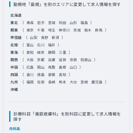
勤務地「島根」を別のエリアに変更して求人情報を探す
北海道
（
）
東北
青森
岩手
宮城
秋田
山形
福島
（
）
関東
東京
千葉
埼玉
神奈川
茨城
栃木
群馬
（
）
甲信越
山梨
長野
新潟
（
）
北陸
富山
石川
福井
（
）
東海
愛知
岐阜
静岡
三重
（
）
関西
大阪
京都
兵庫
滋賀
奈良
和歌山
（
）
中国
広島
岡山
鳥取
島根
山口
（
）
四国
香川
徳島
愛媛
高知
（
）
九州
福岡
佐賀
長崎
熊本
大分
宮崎
鹿児島
沖縄
診療科目「美容皮膚科」を別科目に変更して求人情報を
探す
内科系