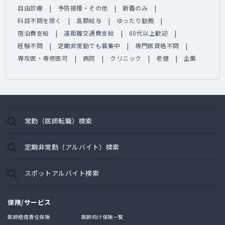
自由診療
予防接種・その他
新着のみ
科目不問を除く
高額給与
ゆったり勤務
宿泊費支給
遠距離交通費支給
60代以上歓迎
経験不問
定期非常勤でも募集中
専門医資格不問
専攻医・専修医可
病院
クリニック
老健
企業
常勤（医師転職）検索
定期非常勤（アルバイト）検索
スポットアルバイト検索
保険/サービス
医師賠償責任保険
医師向け保険一覧