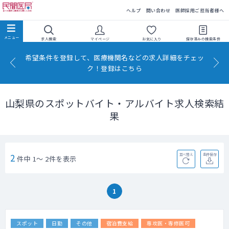
民間医局
ヘルプ
問い合わせ
医師採用ご担当者様へ
求人検索
マイページ
お気に入り
保存済みの
検索条件
希望条件を登録して、医療機関名などの求人詳細をチェッ
ク！登録はこちら
山梨県のスポットバイト・アルバイト求人検索結
果
2
並べ替え
条件保存
件中 1～ 2件を表示
1
スポット
日勤
その他
宿泊費支給
専攻医・専修医可