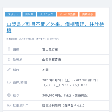
スポット
日当直
クリニック
ゆったり勤務
高額給与
山梨県／科目不問／外来、病棟管理、往診待
機
掲載更新日 : 2026年07月31日 案件番号 : 26-SQ579643
路線
富士急行線
勤務地
山梨県都留市
科目
不問
2027年1月9日（土）～2027年1月12日
日程/時間
（火） （土）9:00～（火）8:00
給与
300,000円/回（税込・交通費込）
駐車場利用
駐車場利用可（自己負担なし）