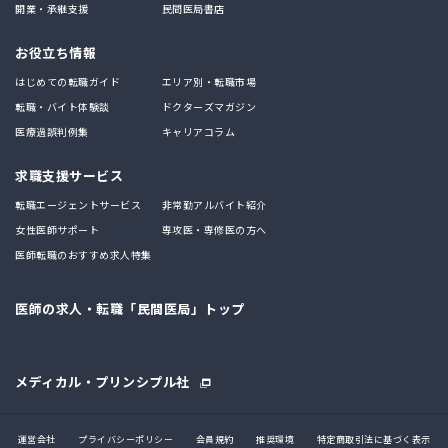
開業・承継支援
民間医局書店
お役立ち情報
はじめての転職ガイド
エリア別・転職市場
転職・バイト体験談
ドクターズマガジン
医療過誤判例集
キャリアコラム
求職支援サービス
転職エージェントサービス
非常勤アルバイト紹介
女性医師サポート
専攻医・専修医の方へ
医師転職のおすすめ求人特集
医師の求人・転職「民間医局」トップ
メディカル・プリンシプル社
運営会社
プライバシーポリシー
会員規約
推奨環境
特定商取引法に基づく表示