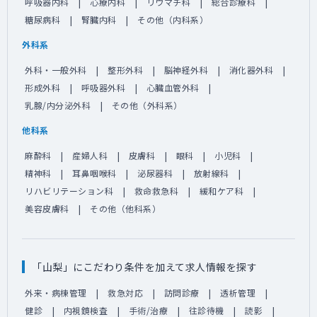
呼吸器内科
心療内科
リウマチ科
総合診療科
糖尿病科
腎臓内科
その他（内科系）
外科系
外科・一般外科
整形外科
脳神経外科
消化器外科
形成外科
呼吸器外科
心臓血管外科
乳腺/内分泌外科
その他（外科系）
他科系
麻酔科
産婦人科
皮膚科
眼科
小児科
精神科
耳鼻咽喉科
泌尿器科
放射線科
リハビリテーション科
救命救急科
緩和ケア科
美容皮膚科
その他（他科系）
「山梨」にこだわり条件を加えて求人情報を探す
外来・病棟管理
救急対応
訪問診療
透析管理
健診
内視鏡検査
手術/治療
往診待機
読影