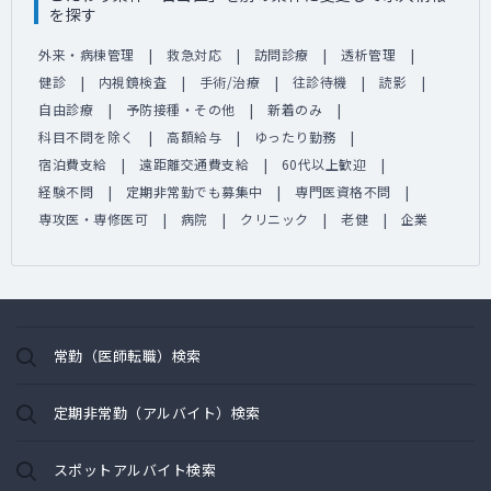
を探す
外来・病棟管理
救急対応
訪問診療
透析管理
健診
内視鏡検査
手術/治療
往診待機
読影
自由診療
予防接種・その他
新着のみ
科目不問を除く
高額給与
ゆったり勤務
宿泊費支給
遠距離交通費支給
60代以上歓迎
経験不問
定期非常勤でも募集中
専門医資格不問
専攻医・専修医可
病院
クリニック
老健
企業
常勤（医師転職）検索
定期非常勤（アルバイト）検索
スポットアルバイト検索