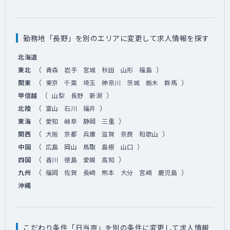
勤務地「長野」を別のエリアに変更して求人情報を探す
北海道
（
）
東北
青森
岩手
宮城
秋田
山形
福島
（
）
関東
東京
千葉
埼玉
神奈川
茨城
栃木
群馬
（
）
甲信越
山梨
長野
新潟
（
）
北陸
富山
石川
福井
（
）
東海
愛知
岐阜
静岡
三重
（
）
関西
大阪
京都
兵庫
滋賀
奈良
和歌山
（
）
中国
広島
岡山
鳥取
島根
山口
（
）
四国
香川
徳島
愛媛
高知
（
）
九州
福岡
佐賀
長崎
熊本
大分
宮崎
鹿児島
沖縄
こだわり条件「日当直」を別の条件に変更して求人情報