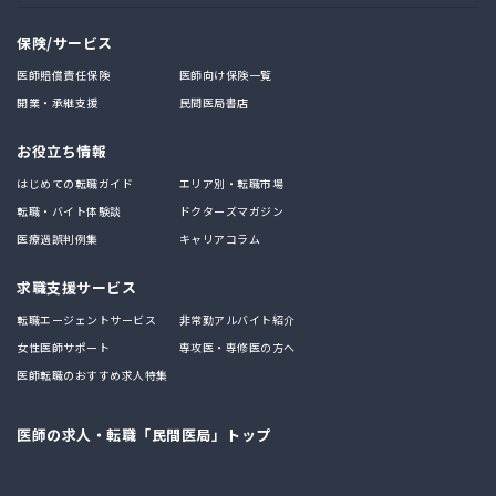
保険/サービス
医師賠償責任保険
医師向け保険一覧
開業・承継支援
民間医局書店
お役立ち情報
はじめての転職ガイド
エリア別・転職市場
転職・バイト体験談
ドクターズマガジン
医療過誤判例集
キャリアコラム
求職支援サービス
転職エージェントサービス
非常勤アルバイト紹介
女性医師サポート
専攻医・専修医の方へ
医師転職のおすすめ求人特集
医師の求人・転職「民間医局」トップ