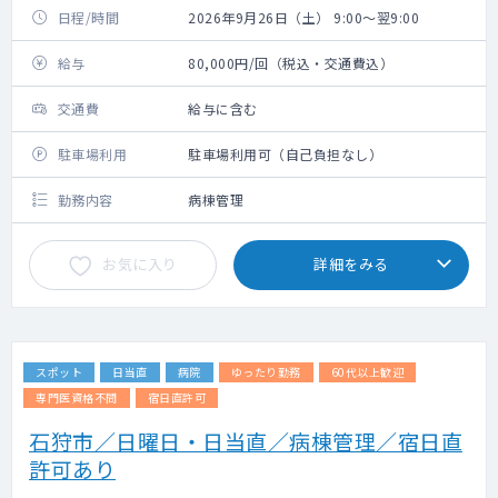
日程/時間
2026年9月26日（土） 9:00～翌9:00
給与
80,000円/回（税込・交通費込）
交通費
給与に含む
駐車場利用
駐車場利用可（自己負担なし）
勤務内容
病棟管理
お気に入り
詳細をみる
スポット
日当直
病院
ゆったり勤務
60代以上歓迎
専門医資格不問
宿日直許可
石狩市／日曜日・日当直／病棟管理／宿日直
許可あり