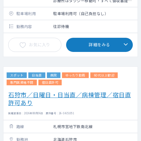
診療所はタクシー移動可・すべて領収書提出
必須）
駐車場利用
駐車場利用可（自己負担なし）
勤務内容
往診待機
お気に入り
詳細をみる
スポット
日当直
病院
ゆったり勤務
60代以上歓迎
専門医資格不問
宿日直許可
石狩市／日曜日・日当直／病棟管理／宿日直
許可あり
掲載更新日 : 2026年08月06日 案件番号 : 26-SI651051
路線
札幌市営地下鉄南北線
勤務地
北海道石狩市