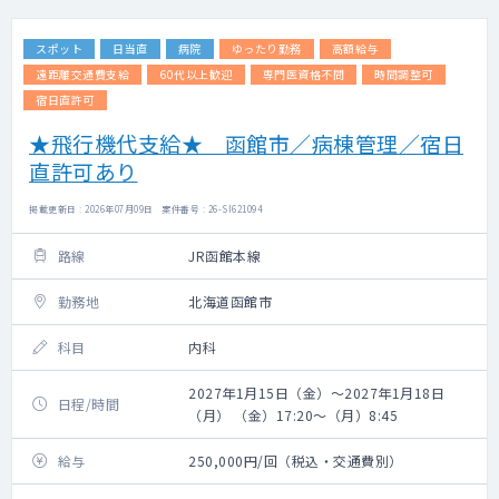
スポット
日当直
病院
ゆったり勤務
高額給与
遠距離交通費支給
60代以上歓迎
専門医資格不問
時間調整可
宿日直許可
★飛行機代支給★ 函館市／病棟管理／宿日
直許可あり
掲載更新日 : 2026年07月09日 案件番号 : 26-SI621094
路線
JR函館本線
勤務地
北海道函館市
科目
内科
2027年1月15日（金）～2027年1月18日
日程/時間
（月） （金）17:20～（月）8:45
給与
250,000円/回（税込・交通費別）