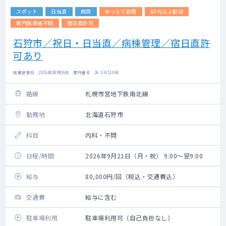
スポット
日当直
病院
ゆったり勤務
60代以上歓迎
専門医資格不問
宿日直許可
石狩市／祝日・日当直／病棟管理／宿日直許
可あり
掲載更新日 : 2026年08月06日 案件番号 : 26-SI651048
路線
札幌市営地下鉄南北線
勤務地
北海道石狩市
科目
内科・不問
日程/時間
2026年9月21日（月・祝） 9:00～翌9:00
給与
80,000円/回（税込・交通費込）
交通費
給与に含む
駐車場利用
駐車場利用可（自己負担なし）