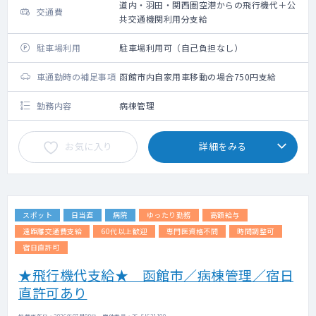
道内・羽田・関西圏空港からの飛行機代＋公
交通費
共交通機関利用分支給
駐車場利用
駐車場利用可（自己負担なし）
車通勤時の補足事項
函館市内自家用車移動の場合750円支給
勤務内容
病棟管理
お気に入り
詳細をみる
スポット
日当直
病院
ゆったり勤務
高額給与
遠距離交通費支給
60代以上歓迎
専門医資格不問
時間調整可
宿日直許可
★飛行機代支給★ 函館市／病棟管理／宿日
直許可あり