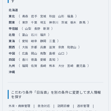
す
北海道
（
）
東北
青森
岩手
宮城
秋田
山形
福島
（
）
関東
東京
千葉
埼玉
神奈川
茨城
栃木
群馬
（
）
甲信越
山梨
長野
新潟
（
）
北陸
富山
石川
福井
（
）
東海
愛知
岐阜
静岡
三重
（
）
関西
大阪
京都
兵庫
滋賀
奈良
和歌山
（
）
中国
広島
岡山
鳥取
島根
山口
（
）
四国
香川
徳島
愛媛
高知
（
）
九州
福岡
佐賀
長崎
熊本
大分
宮崎
鹿児島
沖縄
こだわり条件「日当直」を別の条件に変更して求人情報
を探す
外来・病棟管理
救急対応
訪問診療
透析管理