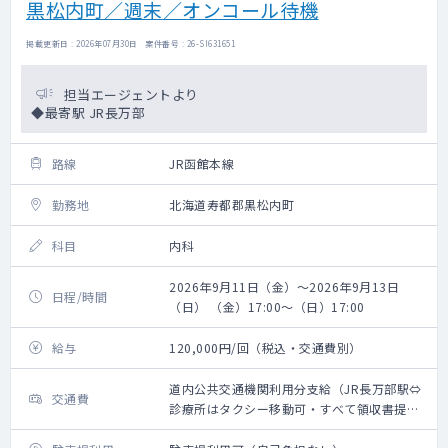
黒松内町／週末／オンコール待機
掲載更新日 : 2026年07月30日 案件番号 : 26-SI631651
担当エージェントより
◆最寄駅 JR長万部
路線
JR函館本線
勤務地
北海道寿都郡黒松内町
科目
内科
2026年9月11日（金）～2026年9月13日
日程/時間
（日） （金）17:00～（日）17:00
給与
120,000円/回（税込・交通費別）
道内公共交通機関利用分支給（JR長万部駅⇔
交通費
診療所はタクシー移動可・すべて領収書提出
必須）