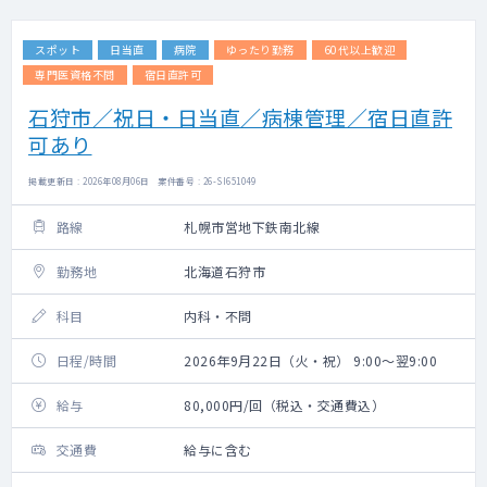
スポット
日当直
病院
ゆったり勤務
60代以上歓迎
専門医資格不問
宿日直許可
石狩市／祝日・日当直／病棟管理／宿日直許
可あり
掲載更新日 : 2026年08月06日 案件番号 : 26-SI651049
路線
札幌市営地下鉄南北線
勤務地
北海道石狩市
科目
内科・不問
日程/時間
2026年9月22日（火・祝） 9:00～翌9:00
給与
80,000円/回（税込・交通費込）
交通費
給与に含む