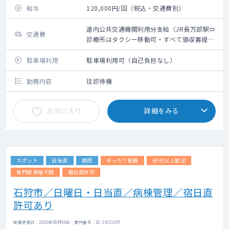
給与
120,000円/回（税込・交通費別）
道内公共交通機関利用分支給（JR長万部駅⇔
交通費
診療所はタクシー移動可・すべて領収書提出
必須）
駐車場利用
駐車場利用可（自己負担なし）
勤務内容
往診待機
お気に入り
詳細をみる
スポット
日当直
病院
ゆったり勤務
60代以上歓迎
専門医資格不問
宿日直許可
石狩市／日曜日・日当直／病棟管理／宿日直
許可あり
掲載更新日 : 2026年08月06日 案件番号 : 26-SI651045