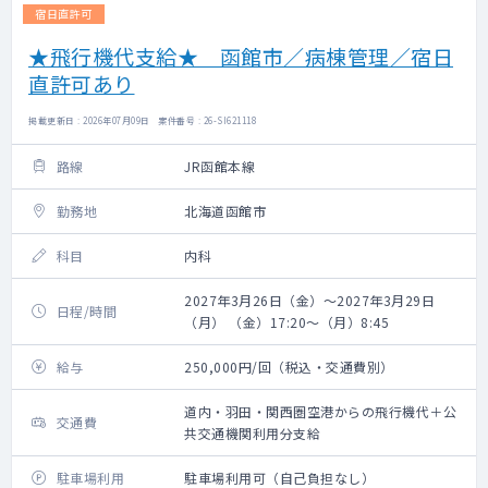
宿日直許可
★飛行機代支給★ 函館市／病棟管理／宿日
直許可あり
掲載更新日 : 2026年07月09日 案件番号 : 26-SI621118
路線
JR函館本線
勤務地
北海道函館市
科目
内科
2027年3月26日（金）～2027年3月29日
日程/時間
（月） （金）17:20～（月）8:45
給与
250,000円/回（税込・交通費別）
道内・羽田・関西圏空港からの飛行機代＋公
交通費
共交通機関利用分支給
駐車場利用
駐車場利用可（自己負担なし）