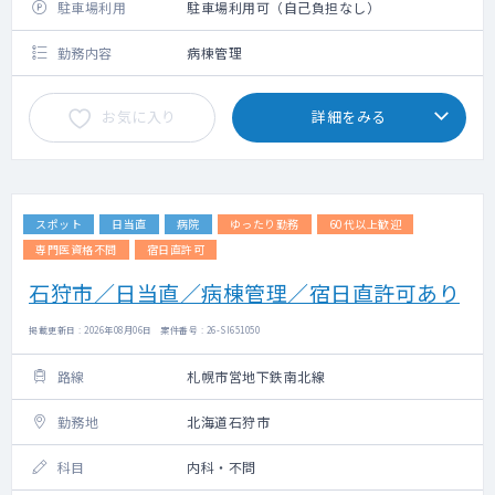
駐車場利用
駐車場利用可（自己負担なし）
勤務内容
病棟管理
お気に入り
詳細をみる
スポット
日当直
病院
ゆったり勤務
60代以上歓迎
専門医資格不問
宿日直許可
石狩市／日当直／病棟管理／宿日直許可あり
掲載更新日 : 2026年08月06日 案件番号 : 26-SI651050
路線
札幌市営地下鉄南北線
勤務地
北海道石狩市
科目
内科・不問