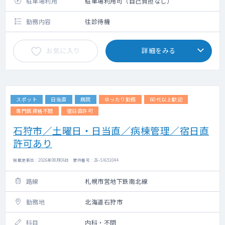
駐車場利用
駐車場利用可（自己負担なし）
勤務内容
往診待機
お気に入り
詳細をみる
スポット
日当直
病院
ゆったり勤務
60代以上歓迎
専門医資格不問
宿日直許可
石狩市／土曜日・日当直／病棟管理／宿日直
許可あり
掲載更新日 : 2026年08月06日 案件番号 : 26-SI651044
路線
札幌市営地下鉄南北線
勤務地
北海道石狩市
科目
内科・不問