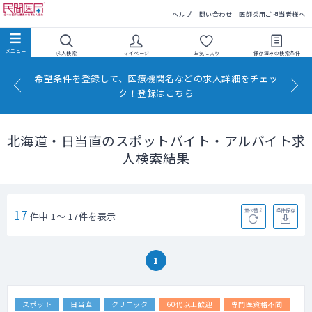
民間医局
ヘルプ
問い合わせ
医師採用ご担当者様へ
求人検索
マイページ
お気に入り
保存済みの
検索条件
希望条件を登録して、医療機関名などの求人詳細をチェッ
ク！登録はこちら
北海道・日当直のスポットバイト・アルバイト求
人検索結果
17
並べ替え
条件保存
件中 1～ 17件を表示
1
スポット
日当直
クリニック
60代以上歓迎
専門医資格不問