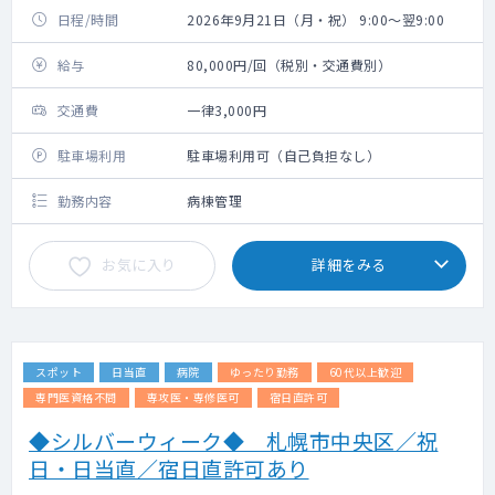
日程/時間
2026年9月21日（月・祝） 9:00～翌9:00
給与
80,000円/回（税別・交通費別）
交通費
一律3,000円
駐車場利用
駐車場利用可（自己負担なし）
勤務内容
病棟管理
お気に入り
詳細をみる
スポット
日当直
病院
ゆったり勤務
60代以上歓迎
専門医資格不問
専攻医・専修医可
宿日直許可
◆シルバーウィーク◆ 札幌市中央区／祝
日・日当直／宿日直許可あり