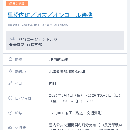
綺麗な施設
黒松内町／週末／オンコール待機
掲載更新日 : 2026年07月30日 案件番号 : 26-SI631650
担当エージェントより
◆最寄駅 JR長万部
路線
JR函館本線
勤務地
北海道寿都郡黒松内町
科目
内科
2026年9月4日（金）～2026年9月6日（日）
日程/時間
（金）17:00～（日）17:00
給与
120,000円/回（税込・交通費別）
道内公共交通機関利用分支給（JR長万部駅⇔
交通費