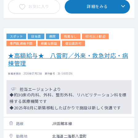
お気に入り
詳細をみる
スポット
日当直
病院
残業なし
60代以上歓迎
専門医資格不問
綺麗な施設
宿日直許可
★高額給与★ 八雲町／外来・救急対応・病
棟管理
掲載更新日 : 2026年07月15日 案件番号 : 26-SI605156
担当エージェントより
◆約30床の内科、外科、整形外科、リハビリテーション科を標
榜する医療機関です
◆2025年8月に新築移転したばかりで施設は新しく快適です
路線
JR函館本線
勤務地
北海道二海郡八雲町