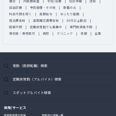
健診
内視鏡検査
手術/治療
往診待機
読影
自由診療
予防接種・その他
新着のみ
科目不問を除く
高額給与
ゆったり勤務
宿泊費支給
遠距離交通費支給
60代以上歓迎
経験不問
定期非常勤でも募集中
専門医資格不問
専攻医・専修医可
病院
クリニック
老健
企業
常勤（医師転職）検索
定期非常勤（アルバイト）検索
スポットアルバイト検索
保険/サービス
医師賠償責任保険
医師向け保険一覧