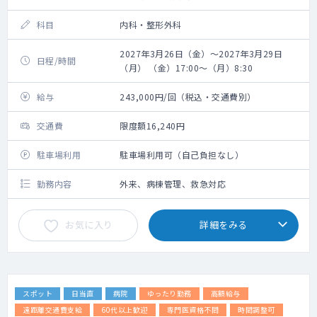
科目
内科・整形外科
2027年3月26日（金）～2027年3月29日
日程/時間
（月） （金）17:00～（月）8:30
給与
243,000円/回（税込・交通費別）
交通費
限度額16,240円
駐車場利用
駐車場利用可（自己負担なし）
勤務内容
外来、病棟管理、救急対応
お気に入り
詳細をみる
スポット
日当直
病院
ゆったり勤務
高額給与
遠距離交通費支給
60代以上歓迎
専門医資格不問
時間調整可