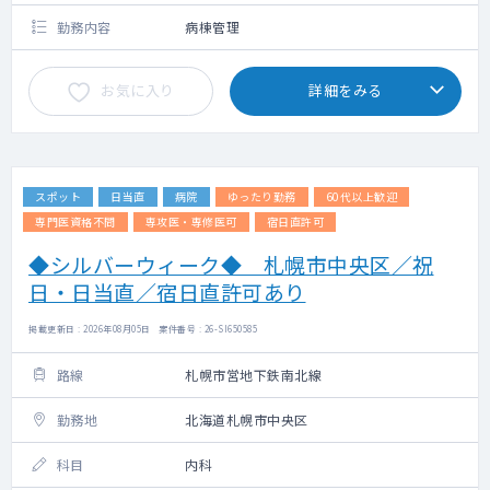
勤務内容
病棟管理
お気に入り
詳細をみる
スポット
日当直
病院
ゆったり勤務
60代以上歓迎
専門医資格不問
専攻医・専修医可
宿日直許可
◆シルバーウィーク◆ 札幌市中央区／祝
日・日当直／宿日直許可あり
掲載更新日 : 2026年08月05日 案件番号 : 26-SI650585
路線
札幌市営地下鉄南北線
勤務地
北海道札幌市中央区
科目
内科