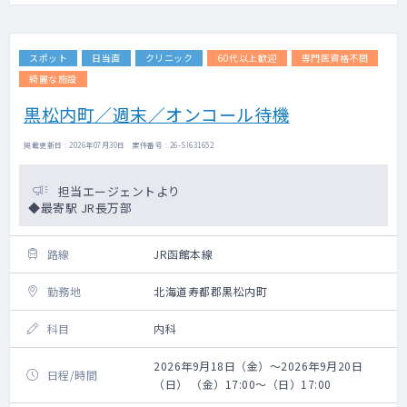
スポット
日当直
クリニック
60代以上歓迎
専門医資格不問
綺麗な施設
黒松内町／週末／オンコール待機
掲載更新日 : 2026年07月30日 案件番号 : 26-SI631652
担当エージェントより
◆最寄駅 JR長万部
路線
JR函館本線
勤務地
北海道寿都郡黒松内町
科目
内科
2026年9月18日（金）～2026年9月20日
日程/時間
（日） （金）17:00～（日）17:00