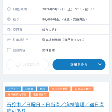
日程/時間
2026年9月12日（土） 9:00～翌9:00
給与
80,000円/回（税込・交通費込）
交通費
給与に含む
駐車場利用
駐車場利用可（自己負担なし）
勤務内容
病棟管理
お気に入り
詳細をみる
スポット
日当直
病院
ゆったり勤務
60代以上歓迎
専門医資格不問
宿日直許可
石狩市／日曜日・日当直／病棟管理／宿日直
許可あり