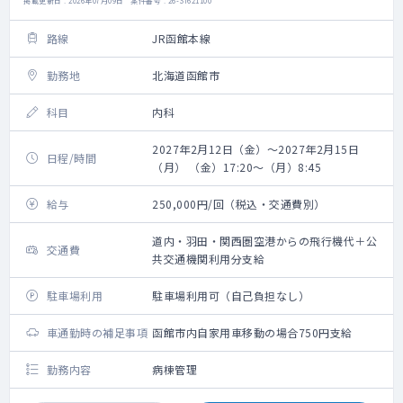
掲載更新日 : 2026年07月09日 案件番号 : 26-SI621100
路線
JR函館本線
勤務地
北海道函館市
科目
内科
2027年2月12日（金）～2027年2月15日
日程/時間
（月） （金）17:20～（月）8:45
給与
250,000円/回（税込・交通費別）
道内・羽田・関西圏空港からの飛行機代＋公
交通費
共交通機関利用分支給
駐車場利用
駐車場利用可（自己負担なし）
車通勤時の補足事項
函館市内自家用車移動の場合750円支給
勤務内容
病棟管理