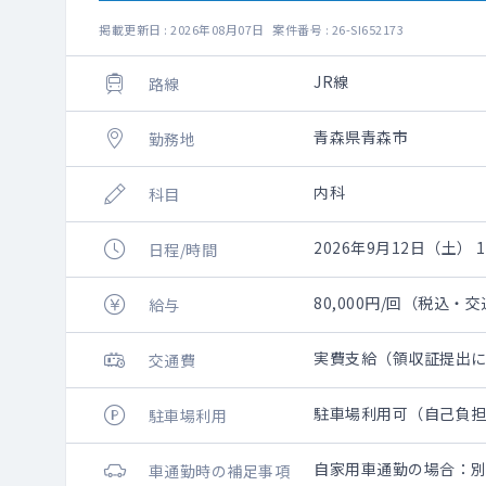
掲載更新日 : 2026年08月07日 案件番号 : 26-SI652173
JR線
路線
青森県青森市
勤務地
内科
科目
2026年9月12日（土） 12
日程/時間
80,000円/回（税込・
給与
実費支給（領収証提出
交通費
駐車場利用可（自己負
駐車場利用
自家用車通勤の場合：
車通勤時の補足事項