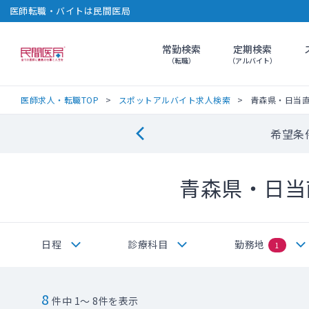
医師転職・バイトは民間医局
常勤検索
定期検索
民間医局
（転職）
（アルバイト）
医師求人・転職TOP
スポットアルバイト求人検索
青森県・日当
希望条
青森県・日当
日程
診療科目
勤務地
1
8
件中 1～ 8件を表示