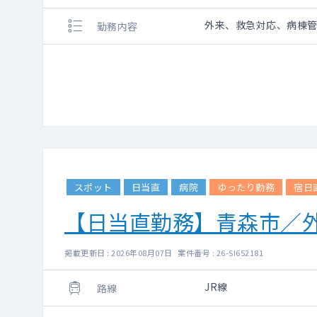
外来、救急対応、病棟
勤務内容
スポット
日当直
病院
ゆったり勤務
宿日
【日当直勤務】青森市／外
掲載更新日 : 2026年08月07日 案件番号 : 26-SI652181
JR線
路線