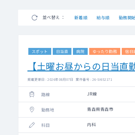
並べ替え ：
新着順
給与順
勤務開
スポット
日当直
病院
ゆったり勤務
宿日
【土曜お昼からの日当直
掲載更新日 : 2026年08月07日 案件番号 : 26-SI652171
JR線
路線
青森県青森市
勤務地
内科
科目