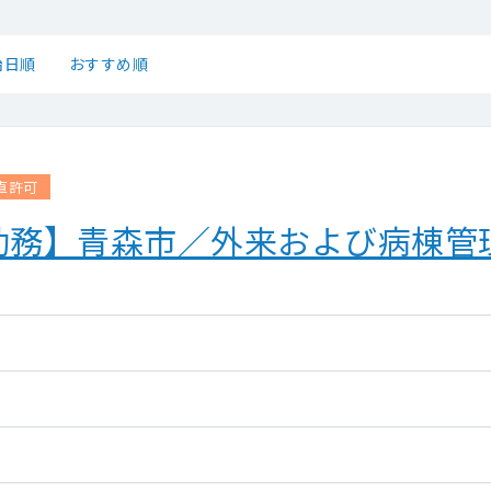
始日順
おすすめ順
直許可
勤務】青森市／外来および病棟管