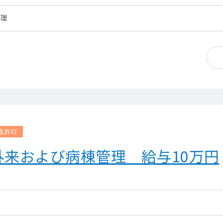
管理
直許可
来および病棟管理 給与10万円