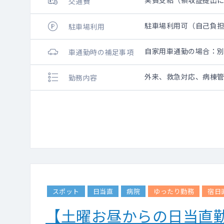
実費支給（領収証提出
交通費
駐車場利用可（自己負
駐車場利用
自家用車通勤の場合：
車通勤時の補足事項
外来、救急対応、病棟
勤務内容
スポット
日当直
病院
ゆったり勤務
宿日
【土曜お昼からの日当直