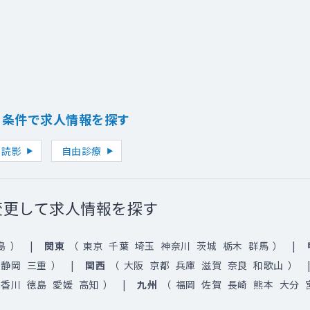
り条件で求人情報を探す
読影
自由診療
変更して求人情報を探す
島
）
関東
（
東京
千葉
埼玉
神奈川
茨城
栃木
群馬
）
静岡
三重
）
関西
（
大阪
京都
兵庫
滋賀
奈良
和歌山
）
香川
徳島
愛媛
高知
）
九州
（
福岡
佐賀
長崎
熊本
大分