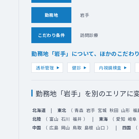
勤務地
岩手
こだわり条件
訪問診療
勤務地「岩手」について、ほかのこだわ
透析管理
健診
内視鏡検査
勤務地「岩手」を別のエリアに
北海道
東北
（
青森
岩手
宮城
秋田
山形
福
北陸
（
富山
石川
福井
）
東海
（
愛知
岐阜
中国
（
広島
岡山
鳥取
島根
山口
）
四国
（