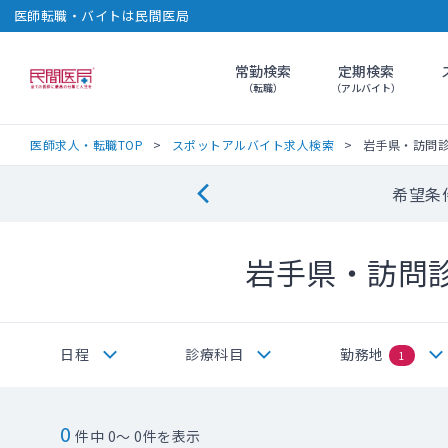
医師転職・バイトは民間医局
常勤検索
定期検索
民間医局
（転職）
（アルバイト）
医師求人・転職TOP
スポットアルバイト求人検索
岩手県・訪問
希望条
岩手県・訪問
日程
診療科目
勤務地
1
0
件中 0～ 0件を表示