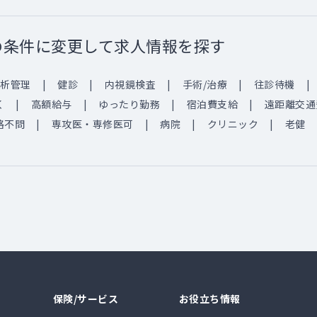
の条件に変更して求人情報を探す
析管理
健診
内視鏡検査
手術/治療
往診待機
く
高額給与
ゆったり勤務
宿泊費支給
遠距離交通
格不問
専攻医・専修医可
病院
クリニック
老健
保険/サービス
お役立ち情報