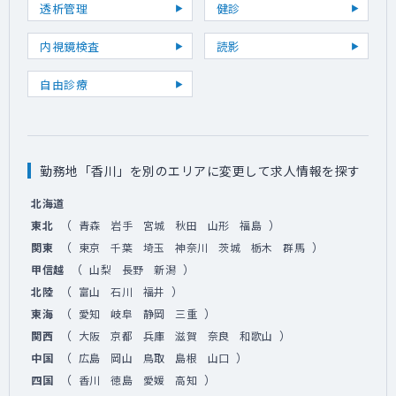
透析管理
健診
内視鏡検査
読影
自由診療
勤務地「香川」を別のエリアに変更して求人情報を探す
北海道
（
）
東北
青森
岩手
宮城
秋田
山形
福島
（
）
関東
東京
千葉
埼玉
神奈川
茨城
栃木
群馬
（
）
甲信越
山梨
長野
新潟
（
）
北陸
富山
石川
福井
（
）
東海
愛知
岐阜
静岡
三重
（
）
関西
大阪
京都
兵庫
滋賀
奈良
和歌山
（
）
中国
広島
岡山
鳥取
島根
山口
（
）
四国
香川
徳島
愛媛
高知