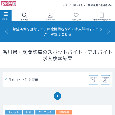
民間医局
ヘルプ
問い合わせ
医師採用ご担当者様へ
求人検索
マイページ
お気に入り
保存済みの
検索条件
希望条件を登録して、医療機関名などの求人詳細をチェッ
ク！登録はこちら
香川県・訪問診療のスポットバイト・アルバイト
求人検索結果
4
並べ替え
条件保存
件中 1～ 4件を表示
1
スポット
日勤
クリニック
高額給与