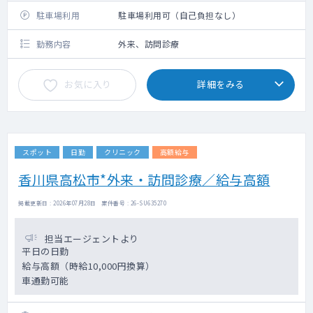
駐車場利用
駐車場利用可（自己負担なし）
勤務内容
外来、訪問診療
お気に入り
詳細をみる
スポット
日勤
クリニック
高額給与
香川県高松市*外来・訪問診療／給与高額
掲載更新日 : 2026年07月28日 案件番号 : 26-SU635270
担当エージェントより
平日の日勤
給与高額（時給10,000円換算）
車通勤可能