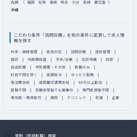
（
）
九州
福岡
佐賀
長崎
熊本
大分
宮崎
鹿児島
沖縄
こだわり条件「訪問診療」を別の条件に変更して求人情
報を探す
外来・病棟管理
救急対応
訪問診療
透析管理
健診
内視鏡検査
手術/治療
往診待機
読影
自由診療
予防接種・その他
新着のみ
科目不問を除く
高額給与
ゆったり勤務
宿泊費支給
遠距離交通費支給
60代以上歓迎
経験不問
定期非常勤でも募集中
専門医資格不問
専攻医・専修医可
病院
クリニック
老健
企業
常勤（医師転職）検索