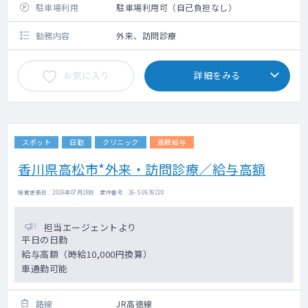
駐車場利用
駐車場利用可（自己負担なし）
勤務内容
外来、訪問診療
お気に入り
詳細をみる
スポット
日勤
クリニック
高額給与
香川県高松市*外来・訪問診療／給与高額
掲載更新日 : 2026年07月28日 案件番号 : 26-SU639220
担当エージェントより
平日の日勤
給与高額（時給10,000円換算）
車通勤可能
路線
JR高徳線