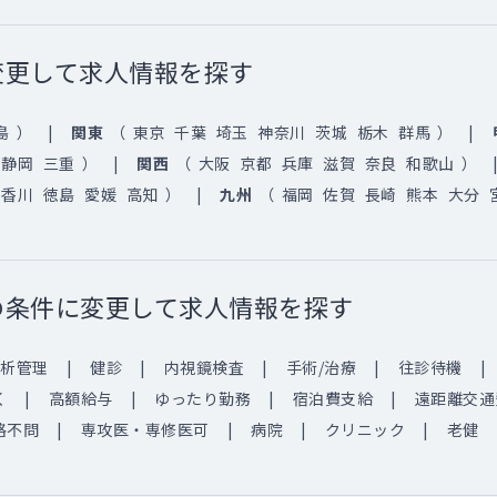
変更して求人情報を探す
島
）
関東
（
東京
千葉
埼玉
神奈川
茨城
栃木
群馬
）
静岡
三重
）
関西
（
大阪
京都
兵庫
滋賀
奈良
和歌山
）
香川
徳島
愛媛
高知
）
九州
（
福岡
佐賀
長崎
熊本
大分
の条件に変更して求人情報を探す
析管理
健診
内視鏡検査
手術/治療
往診待機
く
高額給与
ゆったり勤務
宿泊費支給
遠距離交通
格不問
専攻医・専修医可
病院
クリニック
老健