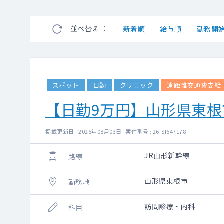
並べ替え ：
新着順
給与順
勤務開
スポット
日勤
クリニック
遠距離交通費支給
【日勤9万円】山形県東
掲載更新日 : 2026年08月03日 案件番号 : 26-SI647178
JR山形新幹線
路線
山形県東根市
勤務地
訪問診療・内科
科目