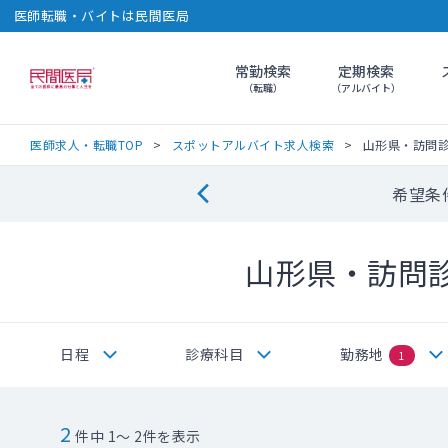
医師転職・バイトは民間医局
常勤検索
定期検索
民間医局
（転職）
（アルバイト）
医師求人・転職TOP
スポットアルバイト求人検索
山形県・訪問
希望条
山形県・訪問
日程
診療科目
勤務地
1
2
件中 1～ 2件を表示