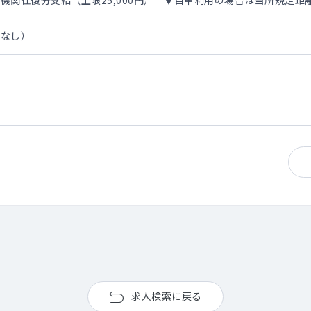
機関往復分支給（上限25,000円） ▼自車利用の場合は当所規定距
担なし）
求人検索に戻る