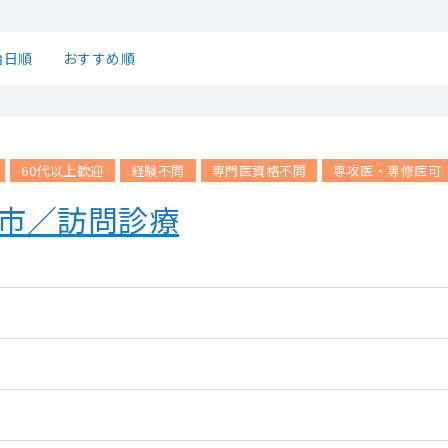
始日順
おすすめ順
60代以上歓迎
経験不問
専門医資格不問
専攻医・専修医可
根市／訪問診療