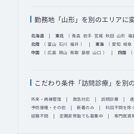
勤務地「山形」を別のエリアに
北海道
東北
（
青森
岩手
宮城
秋田
山形
福
北陸
（
富山
石川
福井
）
東海
（
愛知
岐阜
中国
（
広島
岡山
鳥取
島根
山口
）
四国
（
こだわり条件「訪問診療」を別
外来・病棟管理
救急対応
訪問診療
透
予防接種・その他
新着のみ
科目不問を除
経験不問
定期非常勤でも募集中
専門医資