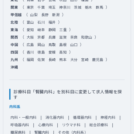
（
）
関東
東京
千葉
埼玉
神奈川
茨城
栃木
群馬
（
）
甲信越
山梨
長野
新潟
（
）
北陸
富山
石川
福井
（
）
東海
愛知
岐阜
静岡
三重
（
）
関西
大阪
京都
兵庫
滋賀
奈良
和歌山
（
）
中国
広島
岡山
鳥取
島根
山口
（
）
四国
香川
徳島
愛媛
高知
（
）
九州
福岡
佐賀
長崎
熊本
大分
宮崎
鹿児島
沖縄
診療科目「腎臓内科」を別科目に変更して求人情報を探
す
内科系
内科・一般内科
消化器内科
循環器内科
神経内科
呼吸器内科
心療内科
リウマチ科
総合診療科
糖尿病科
腎臓内科
その他（内科系）