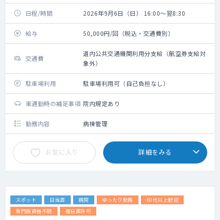
日程/時間
2026年9月6日（日） 16:00～翌8:30
給与
50,000円/回（税込・交通費別）
道内公共交通機関利用分支給（航空券支給対
交通費
象外）
駐車場利用
駐車場利用可（自己負担なし）
車通勤時の補足事項
院内規定あり
勤務内容
病棟管理
お気に入り
詳細をみる
スポット
日当直
病院
ゆったり勤務
60代以上歓迎
専門医資格不問
宿日直許可