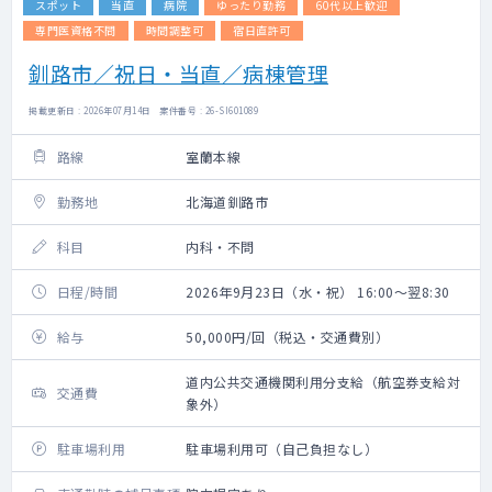
スポット
当直
病院
ゆったり勤務
60代以上歓迎
専門医資格不問
時間調整可
宿日直許可
釧路市／祝日・当直／病棟管理
掲載更新日 : 2026年07月14日 案件番号 : 26-SI601089
路線
室蘭本線
勤務地
北海道釧路市
科目
内科・不問
日程/時間
2026年9月23日（水・祝） 16:00～翌8:30
給与
50,000円/回（税込・交通費別）
道内公共交通機関利用分支給（航空券支給対
交通費
象外）
駐車場利用
駐車場利用可（自己負担なし）