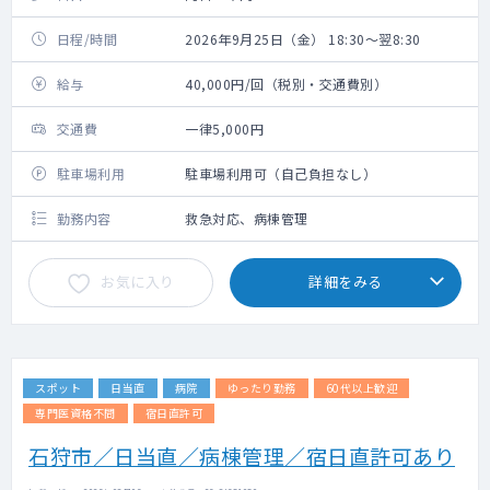
日程/時間
2026年9月25日（金） 18:30～翌8:30
給与
40,000円/回（税別・交通費別）
交通費
一律5,000円
駐車場利用
駐車場利用可（自己負担なし）
勤務内容
救急対応、病棟管理
お気に入り
詳細をみる
スポット
日当直
病院
ゆったり勤務
60代以上歓迎
専門医資格不問
宿日直許可
石狩市／日当直／病棟管理／宿日直許可あり