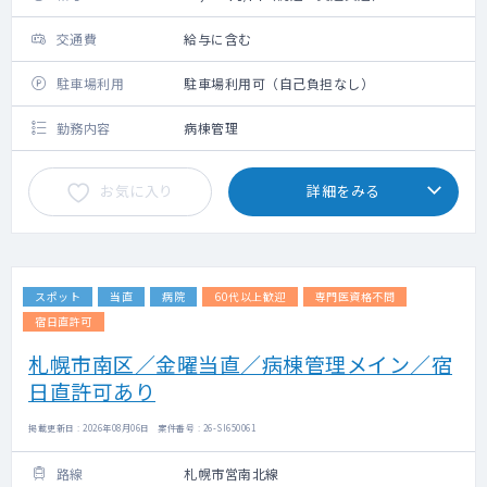
交通費
給与に含む
駐車場利用
駐車場利用可（自己負担なし）
勤務内容
病棟管理
お気に入り
詳細をみる
スポット
当直
病院
60代以上歓迎
専門医資格不問
宿日直許可
札幌市南区／金曜当直／病棟管理メイン／宿
日直許可あり
掲載更新日 : 2026年08月06日 案件番号 : 26-SI650061
路線
札幌市営南北線