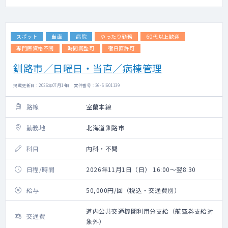
スポット
当直
病院
ゆったり勤務
60代以上歓迎
専門医資格不問
時間調整可
宿日直許可
釧路市／日曜日・当直／病棟管理
掲載更新日 : 2026年07月14日 案件番号 : 26-SI601139
路線
室蘭本線
勤務地
北海道釧路市
科目
内科・不問
日程/時間
2026年11月1日（日） 16:00～翌8:30
給与
50,000円/回（税込・交通費別）
道内公共交通機関利用分支給（航空券支給対
交通費
象外）