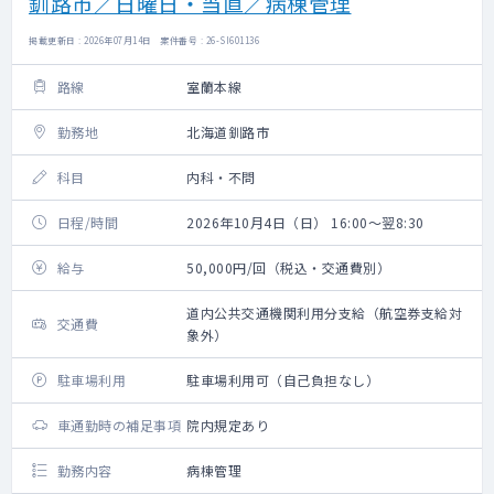
釧路市／日曜日・当直／病棟管理
掲載更新日 : 2026年07月14日 案件番号 : 26-SI601136
路線
室蘭本線
勤務地
北海道釧路市
科目
内科・不問
日程/時間
2026年10月4日（日） 16:00～翌8:30
給与
50,000円/回（税込・交通費別）
道内公共交通機関利用分支給（航空券支給対
交通費
象外）
駐車場利用
駐車場利用可（自己負担なし）
車通勤時の補足事項
院内規定あり
勤務内容
病棟管理