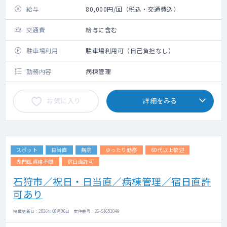
給与
80,000円/回（税込・交通費込）
交通費
給与に含む
駐車場利用
駐車場利用可（自己負担なし）
勤務内容
病棟管理
お気に入り
詳細をみる
スポット
日当直
病院
ゆったり勤務
60代以上歓迎
専門医資格不問
宿日直許可
石狩市／祝日・日当直／病棟管理／宿日直許
可あり
掲載更新日 : 2026年08月06日 案件番号 : 26-SI651049