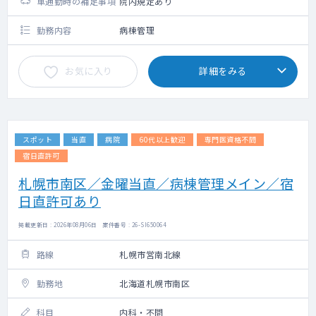
車通勤時の補足事項
院内規定あり
勤務内容
病棟管理
お気に入り
詳細をみる
スポット
当直
病院
60代以上歓迎
専門医資格不問
宿日直許可
札幌市南区／金曜当直／病棟管理メイン／宿
日直許可あり
掲載更新日 : 2026年08月06日 案件番号 : 26-SI650064
路線
札幌市営南北線
勤務地
北海道札幌市南区
科目
内科・不問