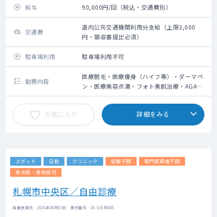
給与
90,000円/回（税込・交通費別）
道内公共交通機関利用分支給（上限3,000
交通費
円・領収書提出必須）
駐車場利用
駐車場利用不可
医療脱毛・医療痩身（ハイフ等）・ダーマペ
勤務内容
ン・医療美容点滴・フォト美肌治療・AGA治
療の問診業務、施術によるやけど等の診察
お気に入り
詳細をみる
スポット
日勤
クリニック
経験不問
専門医資格不問
専攻医・専修医可
札幌市中央区／自由診療
掲載更新日 : 2026年08月03日 案件番号 : 26-SI648686