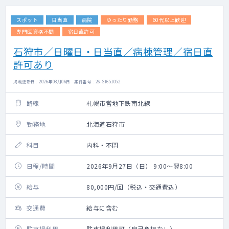
スポット
日当直
病院
ゆったり勤務
60代以上歓迎
専門医資格不問
宿日直許可
石狩市／日曜日・日当直／病棟管理／宿日直
許可あり
掲載更新日 : 2026年08月06日 案件番号 : 26-SI651052
路線
札幌市営地下鉄南北線
勤務地
北海道石狩市
科目
内科・不問
日程/時間
2026年9月27日（日） 9:00～翌8:00
給与
80,000円/回（税込・交通費込）
交通費
給与に含む
駐車場利用
駐車場利用可（自己負担なし）