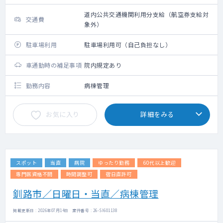
道内公共交通機関利用分支給（航空券支給対
交通費
象外）
駐車場利用
駐車場利用可（自己負担なし）
車通勤時の補足事項
院内規定あり
勤務内容
病棟管理
お気に入り
詳細をみる
スポット
当直
病院
ゆったり勤務
60代以上歓迎
専門医資格不問
時間調整可
宿日直許可
釧路市／日曜日・当直／病棟管理
掲載更新日 : 2026年07月14日 案件番号 : 26-SI601138