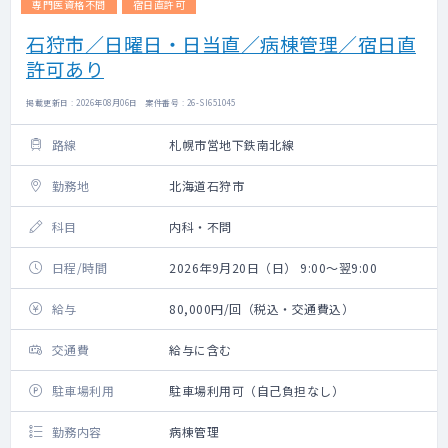
専門医資格不問
宿日直許可
石狩市／日曜日・日当直／病棟管理／宿日直
許可あり
掲載更新日 : 2026年08月06日 案件番号 : 26-SI651045
路線
札幌市営地下鉄南北線
勤務地
北海道石狩市
科目
内科・不問
日程/時間
2026年9月20日（日） 9:00～翌9:00
給与
80,000円/回（税込・交通費込）
交通費
給与に含む
駐車場利用
駐車場利用可（自己負担なし）
勤務内容
病棟管理