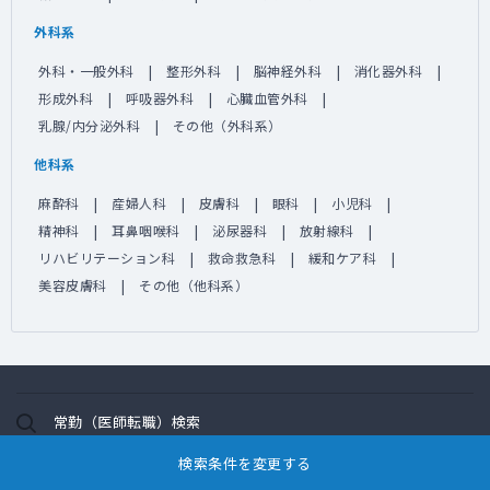
外科系
外科・一般外科
整形外科
脳神経外科
消化器外科
形成外科
呼吸器外科
心臓血管外科
乳腺/内分泌外科
その他（外科系）
他科系
麻酔科
産婦人科
皮膚科
眼科
小児科
精神科
耳鼻咽喉科
泌尿器科
放射線科
リハビリテーション科
救命救急科
緩和ケア科
美容皮膚科
その他（他科系）
常勤（医師転職）検索
検索条件を変更する
定期非常勤（アルバイト）検索