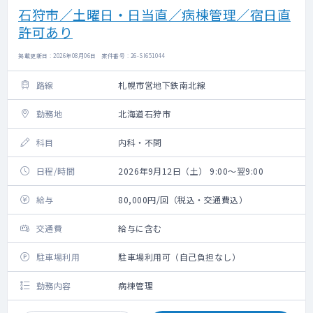
石狩市／土曜日・日当直／病棟管理／宿日直
許可あり
掲載更新日 : 2026年08月06日 案件番号 : 26-SI651044
路線
札幌市営地下鉄南北線
勤務地
北海道石狩市
科目
内科・不問
日程/時間
2026年9月12日（土） 9:00～翌9:00
給与
80,000円/回（税込・交通費込）
交通費
給与に含む
駐車場利用
駐車場利用可（自己負担なし）
勤務内容
病棟管理