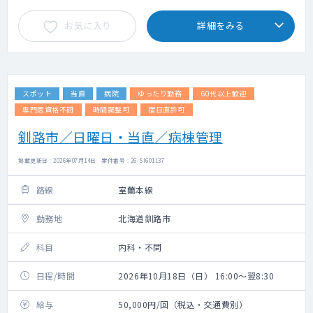
お気に入り
詳細をみる
スポット
当直
病院
ゆったり勤務
60代以上歓迎
専門医資格不問
時間調整可
宿日直許可
釧路市／日曜日・当直／病棟管理
掲載更新日 : 2026年07月14日 案件番号 : 26-SI601137
路線
室蘭本線
勤務地
北海道釧路市
科目
内科・不問
日程/時間
2026年10月18日（日） 16:00～翌8:30
給与
50,000円/回（税込・交通費別）