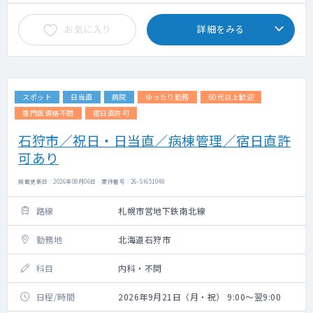
お気に入り
詳細をみる
スポット
日当直
病院
ゆったり勤務
60代以上歓迎
専門医資格不問
宿日直許可
石狩市／祝日・日当直／病棟管理／宿日直許
可あり
掲載更新日 : 2026年08月06日 案件番号 : 26-SI651048
路線
札幌市営地下鉄南北線
勤務地
北海道石狩市
科目
内科・不問
日程/時間
2026年9月21日（月・祝） 9:00～翌9:00