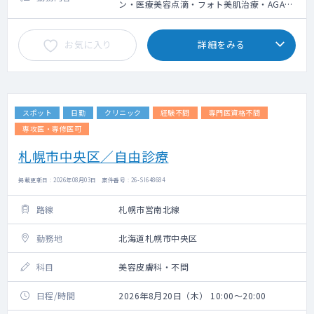
ン・医療美容点滴・フォト美肌治療・AGA治
療の問診業務、施術によるやけど等の診察
お気に入り
詳細をみる
スポット
日勤
クリニック
経験不問
専門医資格不問
専攻医・専修医可
札幌市中央区／自由診療
掲載更新日 : 2026年08月03日 案件番号 : 26-SI648684
路線
札幌市営南北線
勤務地
北海道札幌市中央区
科目
美容皮膚科・不問
日程/時間
2026年8月20日（木） 10:00～20:00