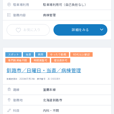
駐車場利用
駐車場利用可（自己負担なし）
勤務内容
病棟管理
お気に入り
詳細をみる
スポット
当直
病院
ゆったり勤務
60代以上歓迎
専門医資格不問
時間調整可
宿日直許可
釧路市／日曜日・当直／病棟管理
掲載更新日 : 2026年07月14日 案件番号 : 26-SI601084
路線
室蘭本線
勤務地
北海道釧路市
科目
内科・不問