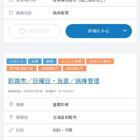
勤務内容
病棟管理
お気に入り
詳細をみる
スポット
当直
病院
ゆったり勤務
60代以上歓迎
専門医資格不問
時間調整可
宿日直許可
釧路市／日曜日・当直／病棟管理
掲載更新日 : 2026年07月14日 案件番号 : 26-SI601107
路線
室蘭本線
勤務地
北海道釧路市
科目
内科・不問