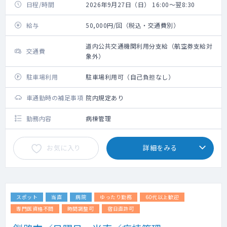
日程/時間
2026年9月27日（日） 16:00～翌8:30
給与
50,000円/回（税込・交通費別）
道内公共交通機関利用分支給（航空券支給対
交通費
象外）
駐車場利用
駐車場利用可（自己負担なし）
車通勤時の補足事項
院内規定あり
勤務内容
病棟管理
お気に入り
詳細をみる
スポット
当直
病院
ゆったり勤務
60代以上歓迎
専門医資格不問
時間調整可
宿日直許可