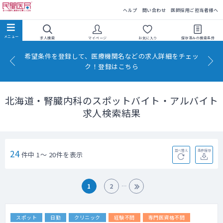
民間医局
ヘルプ
問い合わせ
医師採用ご担当者様へ
求人検索
マイページ
お気に入り
保存済みの
検索条件
希望条件を登録して、医療機関名などの求人詳細をチェッ
ク！登録はこちら
北海道・腎臓内科のスポットバイト・アルバイト
求人検索結果
24
並べ替え
条件保存
件中 1～ 20件を表示
1
2
スポット
日勤
クリニック
経験不問
専門医資格不問