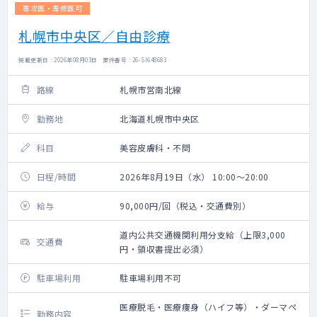
専攻医・専修医可
札幌市中央区／自由診療
掲載更新日 : 2026年08月03日 案件番号 : 26-SI648683
路線
札幌市営南北線
勤務地
北海道札幌市中央区
科目
美容皮膚科・不問
日程/時間
2026年8月19日（水） 10:00～20:00
給与
90,000円/回（税込・交通費別）
道内公共交通機関利用分支給（上限3,000
交通費
円・領収書提出必須）
駐車場利用
駐車場利用不可
医療脱毛・医療痩身（ハイフ等）・ダーマペ
勤務内容