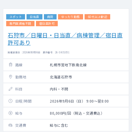
スポット
日当直
病院
ゆったり勤務
60代以上歓迎
専門医資格不問
宿日直許可
石狩市／日曜日・日当直／病棟管理／宿日直
許可あり
掲載更新日 : 2026年08月06日 案件番号 : 26-SI651051
路線
札幌市営地下鉄南北線
勤務地
北海道石狩市
科目
内科・不問
日程/時間
2026年9月6日（日） 9:00～翌8:00
給与
80,000円/回（税込・交通費込）
交通費
給与に含む