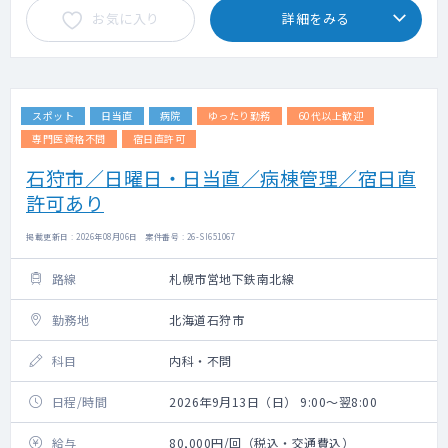
お気に入り
詳細をみる
スポット
日当直
病院
ゆったり勤務
60代以上歓迎
専門医資格不問
宿日直許可
石狩市／日曜日・日当直／病棟管理／宿日直
許可あり
掲載更新日 : 2026年08月06日 案件番号 : 26-SI651067
路線
札幌市営地下鉄南北線
勤務地
北海道石狩市
科目
内科・不問
日程/時間
2026年9月13日（日） 9:00～翌8:00
給与
80,000円/回（税込・交通費込）