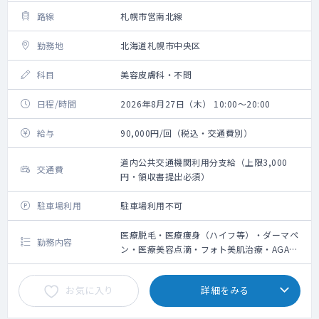
路線
札幌市営南北線
勤務地
北海道札幌市中央区
科目
美容皮膚科・不問
日程/時間
2026年8月27日（木） 10:00～20:00
給与
90,000円/回（税込・交通費別）
道内公共交通機関利用分支給（上限3,000
交通費
円・領収書提出必須）
駐車場利用
駐車場利用不可
医療脱毛・医療痩身（ハイフ等）・ダーマペ
勤務内容
ン・医療美容点滴・フォト美肌治療・AGA治
療の問診業務、施術によるやけど等の診察
お気に入り
詳細をみる