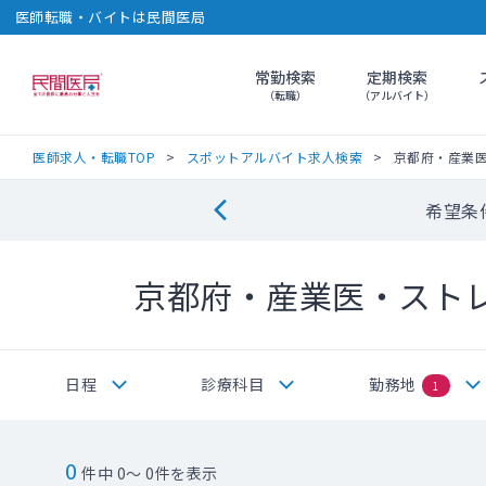
医師転職・バイトは民間医局
常勤検索
定期検索
民間医局
（転職）
（アルバイト）
医師求人・転職TOP
スポットアルバイト求人検索
京都府・産業
希望条
京都府・産業医・スト
日程
診療科目
勤務地
1
0
件中 0～ 0件を表示