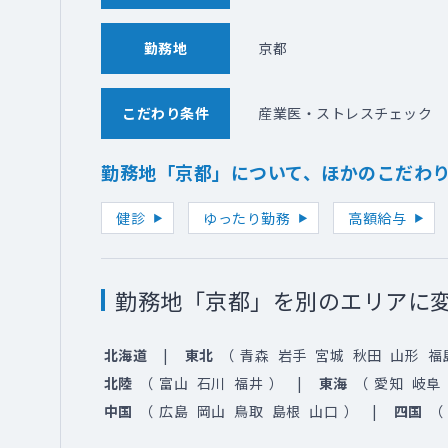
勤務地
京都
こだわり条件
産業医・ストレスチェック
勤務地「京都」について、ほかのこだわ
健診
ゆったり勤務
高額給与
勤務地「京都」を別のエリアに
北海道
東北
（
青森
岩手
宮城
秋田
山形
福
北陸
（
富山
石川
福井
）
東海
（
愛知
岐阜
中国
（
広島
岡山
鳥取
島根
山口
）
四国
（