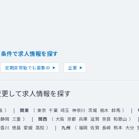
り条件で求人情報を探す
定期非常勤でも募集中
企業
変更して求人情報を探す
島
）
関東
（
東京
千葉
埼玉
神奈川
茨城
栃木
群馬
）
静岡
三重
）
関西
（
大阪
京都
兵庫
滋賀
奈良
和歌山
）
香川
徳島
愛媛
高知
）
九州
（
福岡
佐賀
長崎
熊本
大分