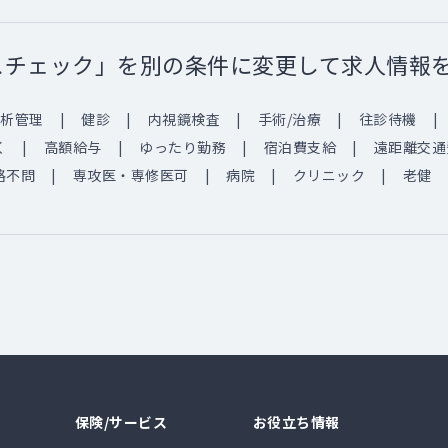
スチェック」を別の条件に変更して求人情報
析管理
健診
内視鏡検査
手術/治療
往診待機
く
高額給与
ゆったり勤務
宿泊費支給
遠距離交通
格不問
専攻医・専修医可
病院
クリニック
老健
保険/サービス
お役立ち情報