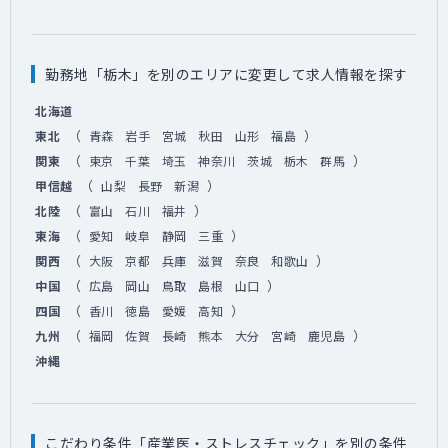
勤務地「栃木」を別のエリアに変更して求人情報を探す
北海道
（
）
東北
青森
岩手
宮城
秋田
山形
福島
（
）
関東
東京
千葉
埼玉
神奈川
茨城
栃木
群馬
（
）
甲信越
山梨
長野
新潟
（
）
北陸
富山
石川
福井
（
）
東海
愛知
岐阜
静岡
三重
（
）
関西
大阪
京都
兵庫
滋賀
奈良
和歌山
（
）
中国
広島
岡山
鳥取
島根
山口
（
）
四国
香川
徳島
愛媛
高知
（
）
九州
福岡
佐賀
長崎
熊本
大分
宮崎
鹿児島
沖縄
こだわり条件「産業医・ストレスチェック」を別の条件