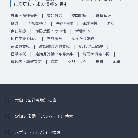
に変更して求人情報を探す
外来・病棟管理
救急対応
訪問診療
透析管理
健診
内視鏡検査
手術/治療
往診待機
読影
自由診療
予防接種・その他
新着のみ
科目不問を除く
高額給与
ゆったり勤務
宿泊費支給
遠距離交通費支給
60代以上歓迎
経験不問
定期非常勤でも募集中
専門医資格不問
専攻医・専修医可
病院
クリニック
老健
企業
常勤（医師転職）検索
定期非常勤（アルバイト）検索
スポットアルバイト検索