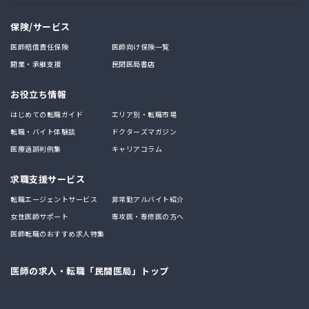
保険/サービス
医師賠償責任保険
医師向け保険一覧
開業・承継支援
民間医局書店
お役立ち情報
はじめての転職ガイド
エリア別・転職市場
転職・バイト体験談
ドクターズマガジン
医療過誤判例集
キャリアコラム
求職支援サービス
転職エージェントサービス
非常勤アルバイト紹介
女性医師サポート
専攻医・専修医の方へ
医師転職のおすすめ求人特集
医師の求人・転職「民間医局」トップ