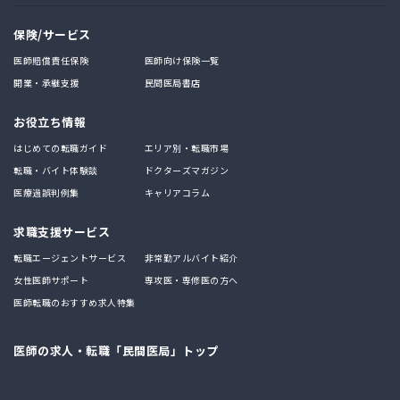
保険/サービス
医師賠償責任保険
医師向け保険一覧
開業・承継支援
民間医局書店
お役立ち情報
はじめての転職ガイド
エリア別・転職市場
転職・バイト体験談
ドクターズマガジン
医療過誤判例集
キャリアコラム
求職支援サービス
転職エージェントサービス
非常勤アルバイト紹介
女性医師サポート
専攻医・専修医の方へ
医師転職のおすすめ求人特集
医師の求人・転職「民間医局」トップ