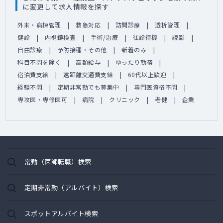
に変更して求人情報を探す
外来・病棟管理
救急対応
訪問診療
透析管理
健診
内視鏡検査
手術/治療
往診待機
読影
自由診療
予防接種・その他
新着のみ
科目不問を除く
高額給与
ゆったり勤務
宿泊費支給
遠距離交通費支給
60代以上歓迎
経験不問
定期非常勤でも募集中
専門医資格不問
専攻医・専修医可
病院
クリニック
老健
企業
常勤（医師転職）検索
定期非常勤（アルバイト）検索
スポットアルバイト検索