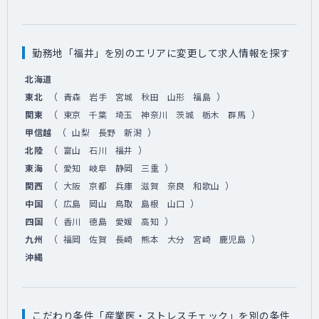
勤務地「福井」を別のエリアに変更して求人情報を探す
北海道
（
）
東北
青森
岩手
宮城
秋田
山形
福島
（
）
関東
東京
千葉
埼玉
神奈川
茨城
栃木
群馬
（
）
甲信越
山梨
長野
新潟
（
）
北陸
富山
石川
福井
（
）
東海
愛知
岐阜
静岡
三重
（
）
関西
大阪
京都
兵庫
滋賀
奈良
和歌山
（
）
中国
広島
岡山
鳥取
島根
山口
（
）
四国
香川
徳島
愛媛
高知
（
）
九州
福岡
佐賀
長崎
熊本
大分
宮崎
鹿児島
沖縄
こだわり条件「産業医・ストレスチェック」を別の条件