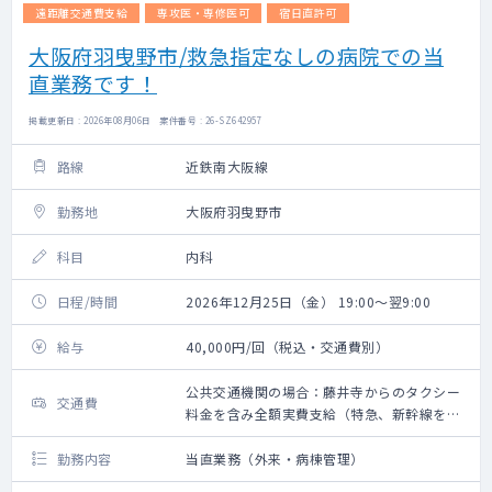
遠距離交通費支給
専攻医・専修医可
宿日直許可
大阪府羽曳野市/救急指定なしの病院での当
直業務です！
掲載更新日 : 2026年08月06日 案件番号 : 26-SZ642957
路線
近鉄南大阪線
勤務地
大阪府羽曳野市
科目
内科
日程/時間
2026年12月25日（金） 19:00～翌9:00
給与
40,000円/回（税込・交通費別）
公共交通機関の場合：藤井寺からのタクシー
交通費
料金を含み全額実費支給（特急、新幹線を除
く） 車の場合：自宅より2㎞以上は距離に応
じた固定制（高速料金含む） ※自宅より2㎞
勤務内容
当直業務（外来・病棟管理）
以下は支給なし