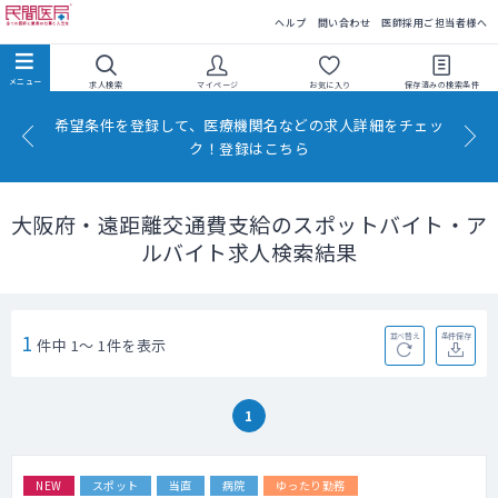
民間医局
ヘルプ
問い合わせ
医師採用ご担当者様へ
求人検索
マイページ
お気に入り
保存済みの
検索条件
希望条件を登録して、医療機関名などの求人詳細をチェッ
ク！登録はこちら
大阪府・遠距離交通費支給のスポットバイト・ア
ルバイト求人検索結果
1
並べ替え
条件保存
件中 1～ 1件を表示
1
NEW
スポット
当直
病院
ゆったり勤務