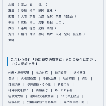
（
）
北陸
富山
石川
福井
（
）
東海
愛知
岐阜
静岡
三重
（
）
関西
大阪
京都
兵庫
滋賀
奈良
和歌山
（
）
中国
広島
岡山
鳥取
島根
山口
（
）
四国
香川
徳島
愛媛
高知
（
）
九州
福岡
佐賀
長崎
熊本
大分
宮崎
鹿児島
沖縄
こだわり条件「遠距離交通費支給」を別の条件に変更し
て求人情報を探す
外来・病棟管理
救急対応
訪問診療
透析管理
健診
内視鏡検査
手術/治療
往診待機
読影
自由診療
予防接種・その他
新着のみ
科目不問を除く
高額給与
ゆったり勤務
宿泊費支給
遠距離交通費支給
60代以上歓迎
経験不問
定期非常勤でも募集中
専門医資格不問