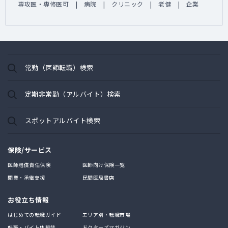
専攻医・専修医可
病院
クリニック
老健
企業
常勤（医師転職）検索
定期非常勤（アルバイト）検索
スポットアルバイト検索
保険/サービス
医師賠償責任保険
医師向け保険一覧
開業・承継支援
民間医局書店
お役立ち情報
はじめての転職ガイド
エリア別・転職市場
転職・バイト体験談
ドクターズマガジン