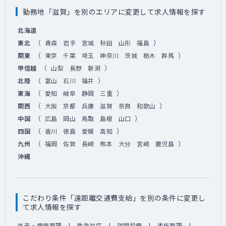
勤務地「滋賀」を別のエリアに変更して求人情報を探す
北海道
（
）
東北
青森
岩手
宮城
秋田
山形
福島
（
）
関東
東京
千葉
埼玉
神奈川
茨城
栃木
群馬
（
）
甲信越
山梨
長野
新潟
（
）
北陸
富山
石川
福井
（
）
東海
愛知
岐阜
静岡
三重
（
）
関西
大阪
京都
兵庫
滋賀
奈良
和歌山
（
）
中国
広島
岡山
鳥取
島根
山口
（
）
四国
香川
徳島
愛媛
高知
（
）
九州
福岡
佐賀
長崎
熊本
大分
宮崎
鹿児島
沖縄
こだわり条件「遠距離交通費支給」を別の条件に変更し
て求人情報を探す
外来・病棟管理
救急対応
訪問診療
透析管理