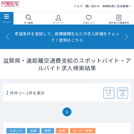
民間医局
ヘルプ
問い合わせ
医師採用ご担当者様へ
求人検索
マイページ
お気に入り
保存済みの
検索条件
希望条件を登録して、医療機関名などの求人詳細をチェッ
ク！登録はこちら
滋賀県・遠距離交通費支給のスポットバイト・ア
ルバイト求人検索結果
1
並べ替え
条件保存
件中 1～ 1件を表示
1
スポット
当直
病院
急募
ゆったり勤務