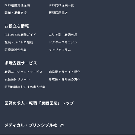
医師賠償責任保険
医師向け保険一覧
開業・承継支援
民間医局書店
お役立ち情報
はじめての転職ガイド
エリア別・転職市場
転職・バイト体験談
ドクターズマガジン
医療過誤判例集
キャリアコラム
求職支援サービス
転職エージェントサービス
非常勤アルバイト紹介
女性医師サポート
専攻医・専修医の方へ
医師転職のおすすめ求人特集
医師の求人・転職「民間医局」トップ
メディカル・プリンシプル社