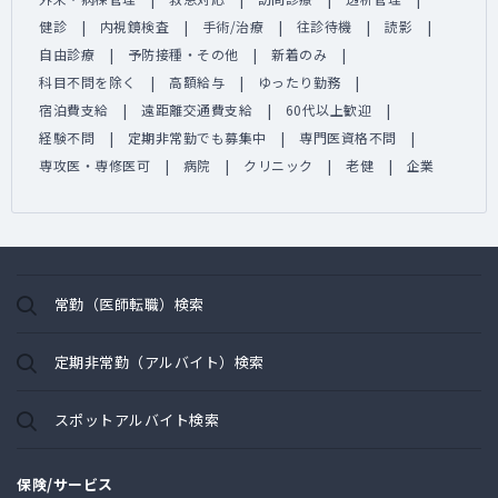
健診
内視鏡検査
手術/治療
往診待機
読影
自由診療
予防接種・その他
新着のみ
科目不問を除く
高額給与
ゆったり勤務
宿泊費支給
遠距離交通費支給
60代以上歓迎
経験不問
定期非常勤でも募集中
専門医資格不問
専攻医・専修医可
病院
クリニック
老健
企業
常勤（医師転職）検索
定期非常勤（アルバイト）検索
スポットアルバイト検索
保険/サービス