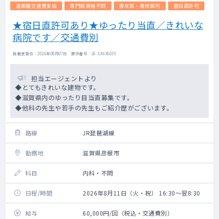
遠距離交通費支給
専門医資格不問
専攻医・専修医可
宿日直許可
★宿日直許可あり★ゆったり当直／きれいな
病院です／交通費別
掲載更新日 : 2026年08月07日 案件番号 : 26-SX636035
担当エージェントより
◆とてもきれいな建物です。
◆滋賀県内のゆったり目当直募集です。
◆他科の先生や若手の先生もご紹介歴がございます。
路線
JR琵琶湖線
勤務地
滋賀県彦根市
科目
内科・不問
日程/時間
2026年8月11日（火・祝） 16:30～翌8:30
給与
60,000円/回（税込・交通費別）