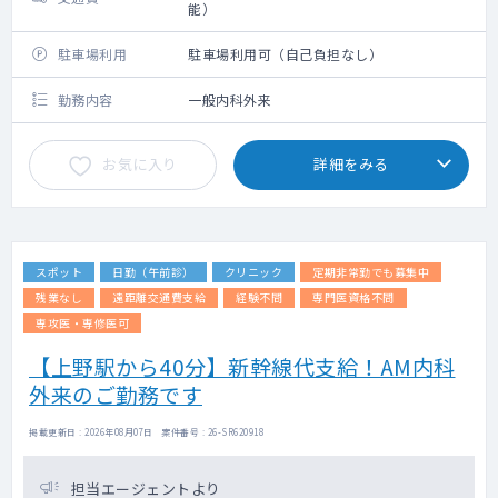
能）
駐車場利用
駐車場利用可（自己負担なし）
勤務内容
一般内科外来
お気に入り
詳細をみる
スポット
日勤（午前診）
クリニック
定期非常勤でも募集中
残業なし
遠距離交通費支給
経験不問
専門医資格不問
専攻医・専修医可
【上野駅から40分】新幹線代支給！AM内科
外来のご勤務です
掲載更新日 : 2026年08月07日 案件番号 : 26-SR620918
担当エージェントより