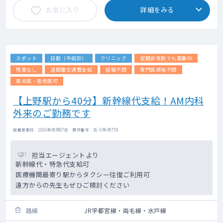
お気に入り
詳細をみる
スポット
日勤（午前診）
クリニック
定期非常勤でも募集中
残業なし
遠距離交通費支給
経験不問
専門医資格不問
専攻医・専修医可
【上野駅から40分】新幹線代支給！AM内科
外来のご勤務です
掲載更新日 : 2026年08月07日 案件番号 : 26-SR645759
担当エージェントより
新幹線代・特急代支給可
医療機関最寄り駅からタクシー往復ご利用可
遠方からの先生もぜひご検討ください
路線
JR宇都宮線・両毛線・水戸線