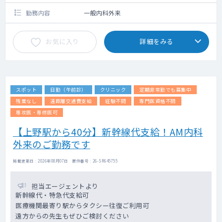
勤務内容
一般内科外来
お気に入り
詳細をみる
スポット
日勤（午前診）
クリニック
定期非常勤でも募集中
残業なし
遠距離交通費支給
経験不問
専門医資格不問
専攻医・専修医可
【上野駅から40分】新幹線代支給！AM内科
外来のご勤務です
掲載更新日 : 2026年08月07日 案件番号 : 26-SR645755
担当エージェントより
新幹線代・特急代支給可
医療機関最寄り駅からタクシー往復ご利用可
遠方からの先生もぜひご検討ください