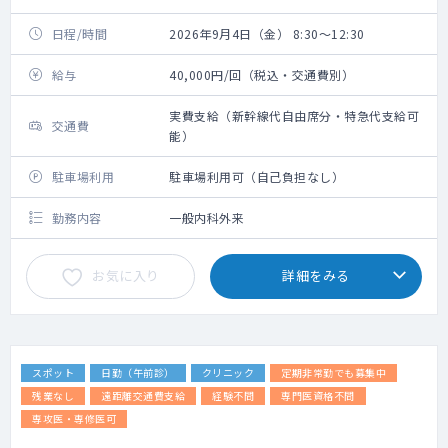
日程/時間
2026年9月4日（金） 8:30～12:30
給与
40,000円/回（税込・交通費別）
実費支給（新幹線代自由席分・特急代支給可
交通費
能）
駐車場利用
駐車場利用可（自己負担なし）
勤務内容
一般内科外来
お気に入り
詳細をみる
スポット
日勤（午前診）
クリニック
定期非常勤でも募集中
残業なし
遠距離交通費支給
経験不問
専門医資格不問
専攻医・専修医可