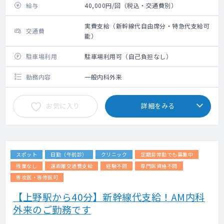
給与
40,000円/回（税込・交通費別）
実費支給（新幹線代自由席分・特急代支給可
交通費
能）
駐車場利用
駐車場利用可（自己負担なし）
勤務内容
一般内科外来
お気に入り
詳細をみる
スポット
日勤（午前診）
クリニック
定期非常勤でも募集中
残業なし
遠距離交通費支給
経験不問
専門医資格不問
専攻医・専修医可
【上野駅から40分】新幹線代支給！AM内科
外来のご勤務です