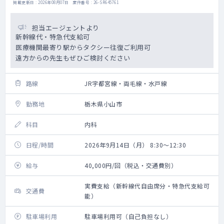
掲載更新日 : 2026年08月07日 案件番号 : 26-SR645761
担当エージェントより
新幹線代・特急代支給可
医療機関最寄り駅からタクシー往復ご利用可
遠方からの先生もぜひご検討ください
路線
JR宇都宮線・両毛線・水戸線
勤務地
栃木県小山市
科目
内科
日程/時間
2026年9月14日（月） 8:30～12:30
給与
40,000円/回（税込・交通費別）
実費支給（新幹線代自由席分・特急代支給可
交通費
能）
駐車場利用
駐車場利用可（自己負担なし）