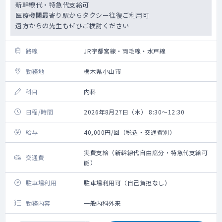
新幹線代・特急代支給可
医療機関最寄り駅からタクシー往復ご利用可
遠方からの先生もぜひご検討ください
路線
JR宇都宮線・両毛線・水戸線
勤務地
栃木県小山市
科目
内科
日程/時間
2026年8月27日（木） 8:30～12:30
給与
40,000円/回（税込・交通費別）
実費支給（新幹線代自由席分・特急代支給可
交通費
能）
駐車場利用
駐車場利用可（自己負担なし）
勤務内容
一般内科外来