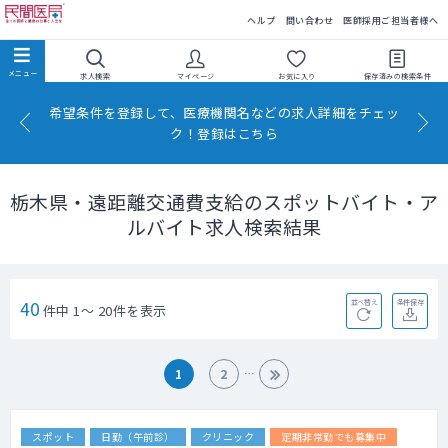
民間医局
ヘルプ
問い合わせ
医師採用ご担当者様へ
求人検索
マイページ
お気に入り
保存済みの
検索条件
希望条件を登録して、医療機関名などの求人詳細をチェッ
ク！登録はこちら
栃木県・遠距離交通費支給のスポットバイト・ア
ルバイト求人検索結果
40
並べ替え
条件保存
件中 1～ 20件を表示
1
2
スポット
日勤（午前診）
クリニック
定期非常勤でも募集中