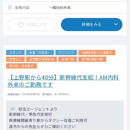
勤務内容
一般内科外来
お気に入り
詳細をみる
スポット
日勤（午前診）
クリニック
定期非常勤でも募集中
残業なし
遠距離交通費支給
経験不問
専門医資格不問
専攻医・専修医可
【上野駅から40分】新幹線代支給！AM内科
外来のご勤務です
掲載更新日 : 2026年08月07日 案件番号 : 26-SR620923
担当エージェントより
新幹線代・特急代支給可
医療機関最寄り駅からタクシー往復ご利用可
遠方からの先生もぜひご検討ください