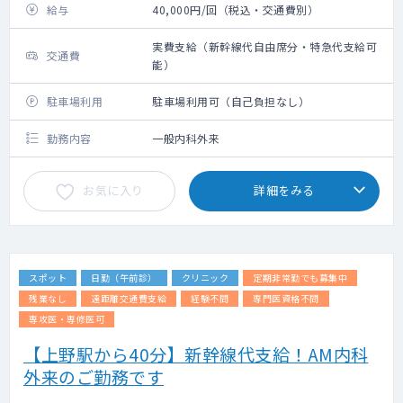
給与
40,000円/回（税込・交通費別）
実費支給（新幹線代自由席分・特急代支給可
交通費
能）
駐車場利用
駐車場利用可（自己負担なし）
勤務内容
一般内科外来
お気に入り
詳細をみる
スポット
日勤（午前診）
クリニック
定期非常勤でも募集中
残業なし
遠距離交通費支給
経験不問
専門医資格不問
専攻医・専修医可
【上野駅から40分】新幹線代支給！AM内科
外来のご勤務です