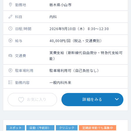
勤務地
栃木県小山市
科目
内科
日程/時間
2026年9月10日（木） 8:30～12:30
給与
40,000円/回（税込・交通費別）
実費支給（新幹線代自由席分・特急代支給可
交通費
能）
駐車場利用
駐車場利用可（自己負担なし）
勤務内容
一般内科外来
お気に入り
詳細をみる
スポット
日勤（午前診）
クリニック
定期非常勤でも募集中