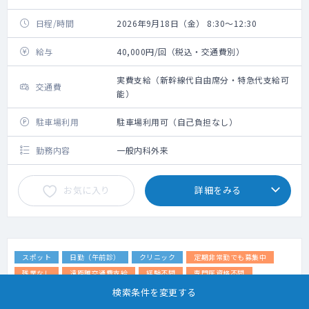
日程/時間
2026年9月18日（金） 8:30～12:30
給与
40,000円/回（税込・交通費別）
実費支給（新幹線代自由席分・特急代支給可
交通費
能）
駐車場利用
駐車場利用可（自己負担なし）
勤務内容
一般内科外来
お気に入り
詳細をみる
スポット
日勤（午前診）
クリニック
定期非常勤でも募集中
残業なし
遠距離交通費支給
経験不問
専門医資格不問
専攻医・専修医可
検索条件を変更する