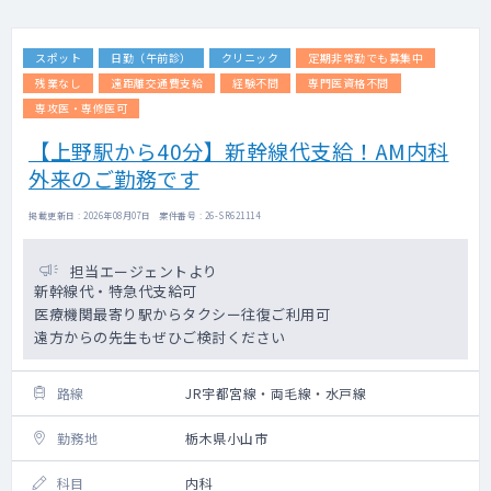
スポット
日勤（午前診）
クリニック
定期非常勤でも募集中
残業なし
遠距離交通費支給
経験不問
専門医資格不問
専攻医・専修医可
【上野駅から40分】新幹線代支給！AM内科
外来のご勤務です
掲載更新日 : 2026年08月07日 案件番号 : 26-SR621114
担当エージェントより
新幹線代・特急代支給可
医療機関最寄り駅からタクシー往復ご利用可
遠方からの先生もぜひご検討ください
路線
JR宇都宮線・両毛線・水戸線
勤務地
栃木県小山市
科目
内科