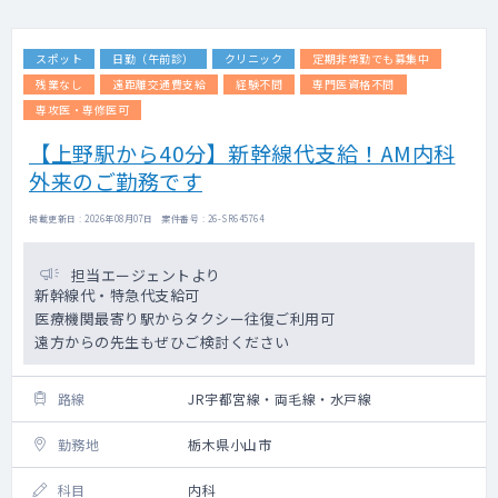
スポット
日勤（午前診）
クリニック
定期非常勤でも募集中
残業なし
遠距離交通費支給
経験不問
専門医資格不問
専攻医・専修医可
【上野駅から40分】新幹線代支給！AM内科
外来のご勤務です
掲載更新日 : 2026年08月07日 案件番号 : 26-SR645764
担当エージェントより
新幹線代・特急代支給可
医療機関最寄り駅からタクシー往復ご利用可
遠方からの先生もぜひご検討ください
路線
JR宇都宮線・両毛線・水戸線
勤務地
栃木県小山市
科目
内科