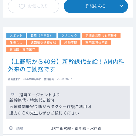
お気に入り
詳細をみる
スポット
日勤（午前診）
クリニック
定期非常勤でも募集中
残業なし
遠距離交通費支給
経験不問
専門医資格不問
専攻医・専修医可
【上野駅から40分】新幹線代支給！AM内科
外来のご勤務です
掲載更新日 : 2026年08月07日 案件番号 : 26-SR620917
担当エージェントより
新幹線代・特急代支給可
医療機関最寄り駅からタクシー往復ご利用可
遠方からの先生もぜひご検討ください
路線
JR宇都宮線・両毛線・水戸線