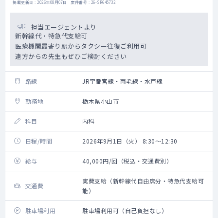
掲載更新日 : 2026年08月07日 案件番号 : 26-SR645732
担当エージェントより
新幹線代・特急代支給可
医療機関最寄り駅からタクシー往復ご利用可
遠方からの先生もぜひご検討ください
路線
JR宇都宮線・両毛線・水戸線
勤務地
栃木県小山市
科目
内科
日程/時間
2026年9月1日（火） 8:30～12:30
給与
40,000円/回（税込・交通費別）
実費支給（新幹線代自由席分・特急代支給可
交通費
能）
駐車場利用
駐車場利用可（自己負担なし）