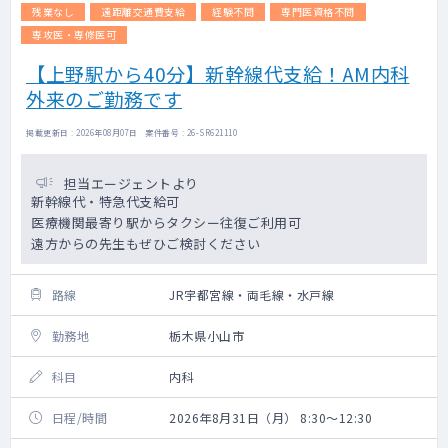
残業なし
遠距離交通費支給
経験不問
専門医資格不問
専攻医・専修医可
【上野駅から40分】新幹線代支給！AM内科
外来のご勤務です
掲載更新日 : 2026年08月07日 案件番号 : 26-SR621110
担当エージェントより
新幹線代・特急代支給可
医療機関最寄り駅からタクシー往復ご利用可
遠方からの先生もぜひご検討ください
路線
JR宇都宮線・両毛線・水戸線
勤務地
栃木県小山市
科目
内科
日程/時間
2026年8月31日（月） 8:30～12:30