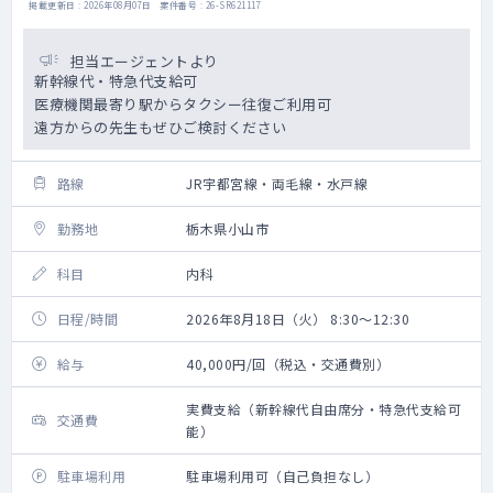
掲載更新日 : 2026年08月07日 案件番号 : 26-SR621117
担当エージェントより
新幹線代・特急代支給可
医療機関最寄り駅からタクシー往復ご利用可
遠方からの先生もぜひご検討ください
路線
JR宇都宮線・両毛線・水戸線
勤務地
栃木県小山市
科目
内科
日程/時間
2026年8月18日（火） 8:30～12:30
給与
40,000円/回（税込・交通費別）
実費支給（新幹線代自由席分・特急代支給可
交通費
能）
駐車場利用
駐車場利用可（自己負担なし）