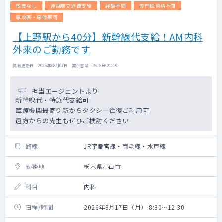
残業なし
遠距離交通費支給
経験不問
専門医資格不問
専攻医・専修医可
【上野駅から40分】新幹線代支給！AM内科
外来のご勤務です
掲載更新日 : 2026年08月07日 案件番号 : 26-SR621119
担当エージェントより
新幹線代・特急代支給可
医療機関最寄り駅からタクシー往復ご利用可
遠方からの先生もぜひご検討ください
路線
JR宇都宮線・両毛線・水戸線
勤務地
栃木県小山市
科目
内科
日程/時間
2026年8月17日（月） 8:30～12:30