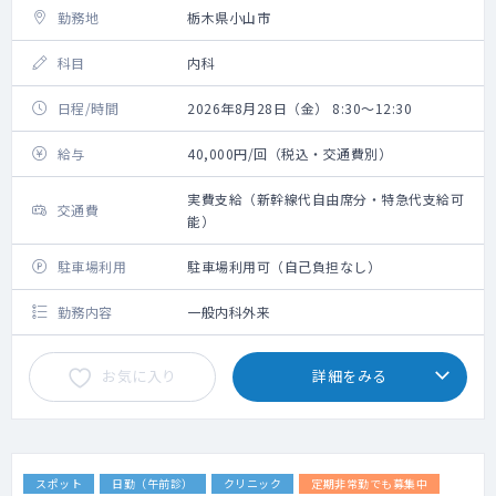
勤務地
栃木県小山市
科目
内科
日程/時間
2026年8月28日（金） 8:30～12:30
給与
40,000円/回（税込・交通費別）
実費支給（新幹線代自由席分・特急代支給可
交通費
能）
駐車場利用
駐車場利用可（自己負担なし）
勤務内容
一般内科外来
お気に入り
詳細をみる
スポット
日勤（午前診）
クリニック
定期非常勤でも募集中