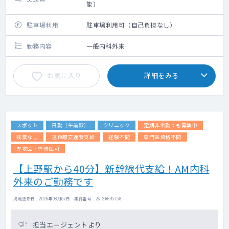
能）
駐車場利用
駐車場利用可（自己負担なし）
勤務内容
一般内科外来
お気に入り
詳細をみる
スポット
日勤（午前診）
クリニック
定期非常勤でも募集中
残業なし
遠距離交通費支給
経験不問
専門医資格不問
専攻医・専修医可
【上野駅から40分】新幹線代支給！AM内科
外来のご勤務です
掲載更新日 : 2026年08月07日 案件番号 : 26-SR645758
担当エージェントより