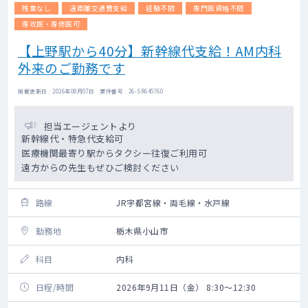
残業なし
遠距離交通費支給
経験不問
専門医資格不問
専攻医・専修医可
【上野駅から40分】新幹線代支給！AM内科
外来のご勤務です
掲載更新日 : 2026年08月07日 案件番号 : 26-SR645760
担当エージェントより
新幹線代・特急代支給可
医療機関最寄り駅からタクシー往復ご利用可
遠方からの先生もぜひご検討ください
路線
JR宇都宮線・両毛線・水戸線
勤務地
栃木県小山市
科目
内科
日程/時間
2026年9月11日（金） 8:30～12:30