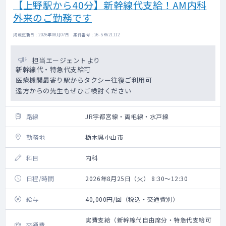
【上野駅から40分】新幹線代支給！AM内科
外来のご勤務です
掲載更新日 : 2026年08月07日 案件番号 : 26-SR621112
担当エージェントより
新幹線代・特急代支給可
医療機関最寄り駅からタクシー往復ご利用可
遠方からの先生もぜひご検討ください
路線
JR宇都宮線・両毛線・水戸線
勤務地
栃木県小山市
科目
内科
日程/時間
2026年8月25日（火） 8:30～12:30
給与
40,000円/回（税込・交通費別）
実費支給（新幹線代自由席分・特急代支給可
交通費