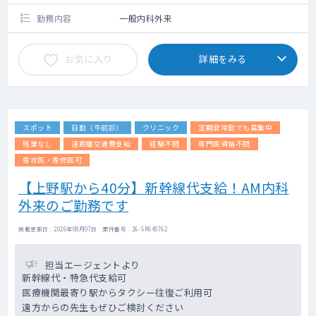
勤務内容
一般内科外来
お気に入り
詳細をみる
スポット
日勤（午前診）
クリニック
定期非常勤でも募集中
残業なし
遠距離交通費支給
経験不問
専門医資格不問
専攻医・専修医可
【上野駅から40分】新幹線代支給！AM内科
外来のご勤務です
掲載更新日 : 2026年08月07日 案件番号 : 26-SR645762
担当エージェントより
新幹線代・特急代支給可
医療機関最寄り駅からタクシー往復ご利用可
遠方からの先生もぜひご検討ください