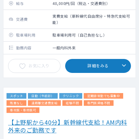
給与
40,000円/回（税込・交通費別）
実費支給（新幹線代自由席分・特急代支給可
交通費
能）
駐車場利用
駐車場利用可（自己負担なし）
勤務内容
一般内科外来
お気に入り
詳細をみる
スポット
日勤（午前診）
クリニック
定期非常勤でも募集中
残業なし
遠距離交通費支給
経験不問
専門医資格不問
専攻医・専修医可
【上野駅から40分】新幹線代支給！AM内科
外来のご勤務です