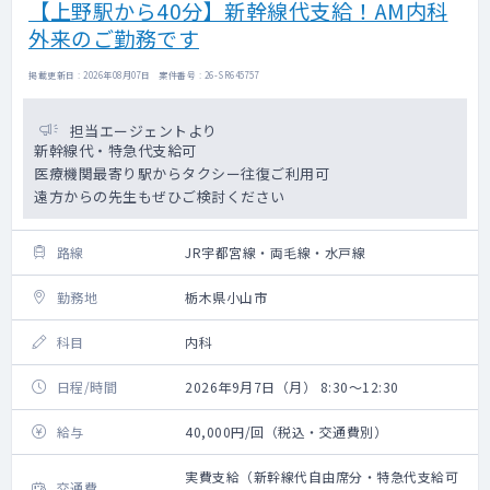
【上野駅から40分】新幹線代支給！AM内科
外来のご勤務です
掲載更新日 : 2026年08月07日 案件番号 : 26-SR645757
担当エージェントより
新幹線代・特急代支給可
医療機関最寄り駅からタクシー往復ご利用可
遠方からの先生もぜひご検討ください
路線
JR宇都宮線・両毛線・水戸線
勤務地
栃木県小山市
科目
内科
日程/時間
2026年9月7日（月） 8:30～12:30
給与
40,000円/回（税込・交通費別）
実費支給（新幹線代自由席分・特急代支給可
交通費