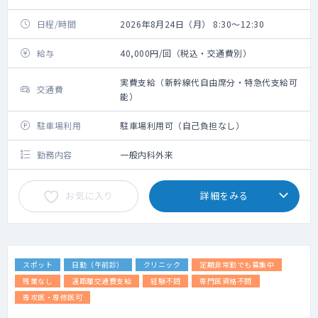
日程/時間
2026年8月24日（月） 8:30～12:30
給与
40,000円/回（税込・交通費別）
実費支給（新幹線代自由席分・特急代支給可
交通費
能）
駐車場利用
駐車場利用可（自己負担なし）
勤務内容
一般内科外来
お気に入り
詳細をみる
スポット
日勤（午前診）
クリニック
定期非常勤でも募集中
残業なし
遠距離交通費支給
経験不問
専門医資格不問
専攻医・専修医可