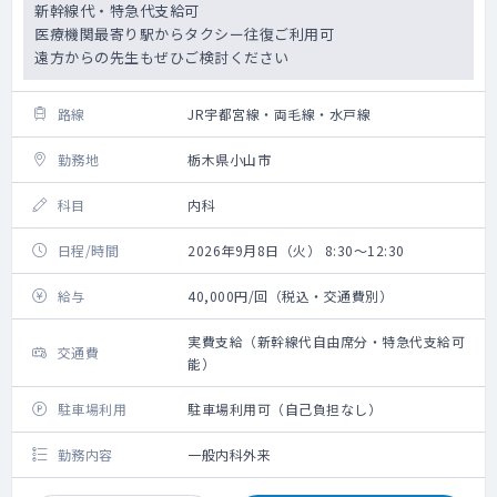
新幹線代・特急代支給可
医療機関最寄り駅からタクシー往復ご利用可
遠方からの先生もぜひご検討ください
路線
JR宇都宮線・両毛線・水戸線
勤務地
栃木県小山市
科目
内科
日程/時間
2026年9月8日（火） 8:30～12:30
給与
40,000円/回（税込・交通費別）
実費支給（新幹線代自由席分・特急代支給可
交通費
能）
駐車場利用
駐車場利用可（自己負担なし）
勤務内容
一般内科外来