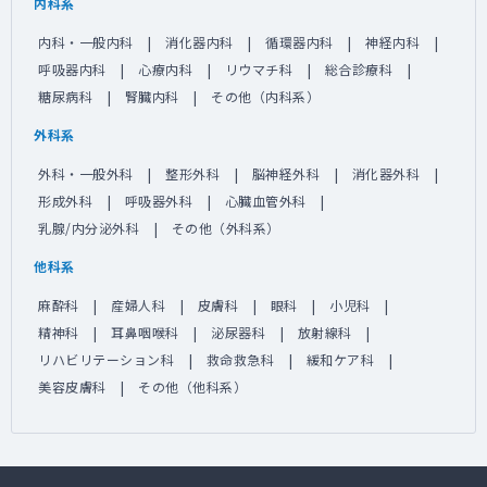
内科系
内科・一般内科
消化器内科
循環器内科
神経内科
呼吸器内科
心療内科
リウマチ科
総合診療科
糖尿病科
腎臓内科
その他（内科系）
外科系
外科・一般外科
整形外科
脳神経外科
消化器外科
形成外科
呼吸器外科
心臓血管外科
乳腺/内分泌外科
その他（外科系）
他科系
麻酔科
産婦人科
皮膚科
眼科
小児科
精神科
耳鼻咽喉科
泌尿器科
放射線科
リハビリテーション科
救命救急科
緩和ケア科
美容皮膚科
その他（他科系）