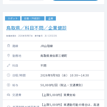
スポット
日勤（午前診）
企業
鳥取県／科目不問／企業健診
掲載更新日 : 2026年08月07日 案件番号 : 26-SZ652156
路線
JR山陰線
勤務地
鳥取県東伯郡三朝町
科目
不問
日程/時間
2026年9月9日（水） 10:30～14:30
給与
50,000円/回（税込・交通費別）
交通費
【上限5,000円】実費支給
【上限5,000円】車通勤可能の場合は、高速
車通勤時の補足事項