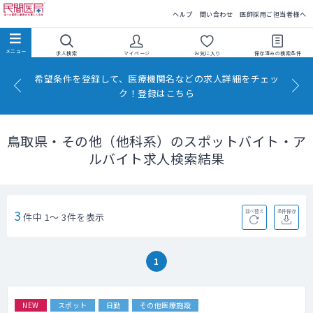
民間医局
ヘルプ
問い合わせ
医師採用ご担当者様へ
求人検索
マイページ
お気に入り
保存済みの
検索条件
希望条件を登録して、医療機関名などの求人詳細をチェッ
ク！登録はこちら
鳥取県・その他（他科系）のスポットバイト・ア
ルバイト求人検索結果
3
並べ替え
条件保存
件中 1～ 3件を表示
1
NEW
スポット
日勤
その他医療施設