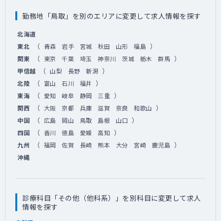
勤務地「鳥取」を別のエリアに変更して求人情報を探す
北海道
（
）
東北
青森
岩手
宮城
秋田
山形
福島
（
）
関東
東京
千葉
埼玉
神奈川
茨城
栃木
群馬
（
）
甲信越
山梨
長野
新潟
（
）
北陸
富山
石川
福井
（
）
東海
愛知
岐阜
静岡
三重
（
）
関西
大阪
京都
兵庫
滋賀
奈良
和歌山
（
）
中国
広島
岡山
鳥取
島根
山口
（
）
四国
香川
徳島
愛媛
高知
（
）
九州
福岡
佐賀
長崎
熊本
大分
宮崎
鹿児島
沖縄
診療科目「その他（他科系）」を別科目に変更して求人
情報を探す