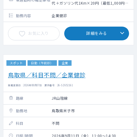
代＋ガソリン代1Km×20円（最低1,000円の
支給あり）
勤務内容
企業健診
お気に入り
詳細をみる
スポット
日勤（午前診）
企業
鳥取県／科目不問／企業健診
掲載更新日 : 2026年08月07日 案件番号 : 26-SZ652161
路線
JR山陰線
勤務地
鳥取県米子市
科目
不問
日程/時間
2026年9月11日（金） 11:00～14:30