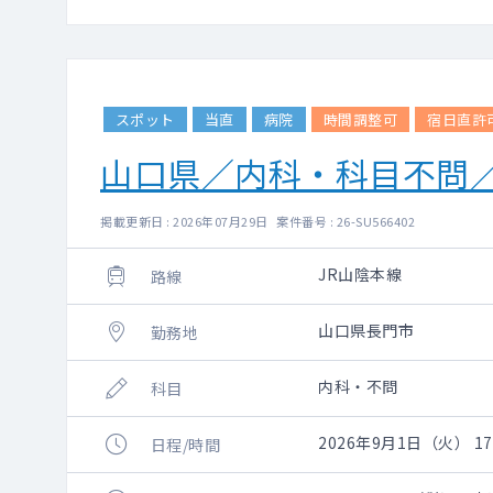
スポット
当直
病院
時間調整可
宿日直許
山口県／内科・科目不問
掲載更新日 : 2026年07月29日 案件番号 : 26-SU566402
JR山陰本線
路線
山口県長門市
勤務地
内科・不問
科目
2026年9月1日（火） 17:
日程/時間