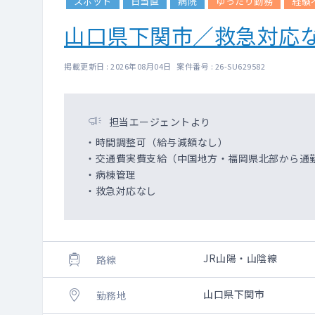
スポット
日当直
病院
ゆったり勤務
経験
山口県下関市／救急対応な
掲載更新日 : 2026年08月04日 案件番号 : 26-SU629582
担当エージェントより
・時間調整可（給与減額なし）
・交通費実費支給（中国地方・福岡県北部から通
・病棟管理
・救急対応なし
JR山陽・山陰線
路線
山口県下関市
勤務地