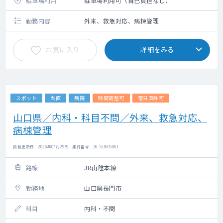
駐車場利用
駐車場利用可（自己負担なし）
勤務内容
外来、救急対応、病棟管理
お気に入り
詳細をみる
スポット
当直
病院
時間調整可
宿日直許可
山口県／内科・科目不問／外来、救急対応、
病棟管理
掲載更新日 : 2026年07月29日 案件番号 : 26-SU605061
路線
JR山陰本線
勤務地
山口県長門市
科目
内科・不問