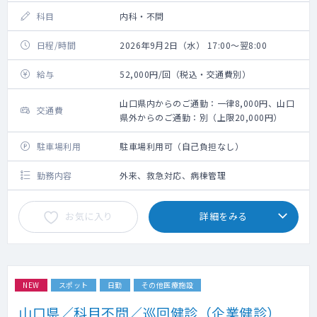
科目
内科・不問
日程/時間
2026年9月2日（水） 17:00～翌8:00
給与
52,000円/回（税込・交通費別）
山口県内からのご通勤：一律8,000円、山口
交通費
県外からのご通勤：別（上限20,000円）
駐車場利用
駐車場利用可（自己負担なし）
勤務内容
外来、救急対応、病棟管理
お気に入り
詳細をみる
NEW
スポット
日勤
その他医療施設
山口県／科目不問／巡回健診（企業健診）