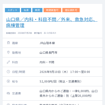
スポット
当直
病院
時間調整可
宿日直許可
山口県／内科・科目不問／外来、救急対応、
病棟管理
掲載更新日 : 2026年07月29日 案件番号 : 26-SU566414
路線
JR山陰本線
勤務地
山口県長門市
科目
内科・不問
日程/時間
2026年9月10日（木） 17:00～翌8:00
給与
52,000円/回（税込・交通費別）
山口県内からのご通勤：一律8,000円、山口
交通費
県外からのご通勤：別（上限20,000円）