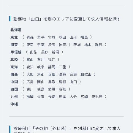
勤務地「山口」を別のエリアに変更して求人情報を探す
北海道
（
）
東北
青森
岩手
宮城
秋田
山形
福島
（
）
関東
東京
千葉
埼玉
神奈川
茨城
栃木
群馬
（
）
甲信越
山梨
長野
新潟
（
）
北陸
富山
石川
福井
（
）
東海
愛知
岐阜
静岡
三重
（
）
関西
大阪
京都
兵庫
滋賀
奈良
和歌山
（
）
中国
広島
岡山
鳥取
島根
山口
（
）
四国
香川
徳島
愛媛
高知
（
）
九州
福岡
佐賀
長崎
熊本
大分
宮崎
鹿児島
沖縄
診療科目「その他（外科系）」を別科目に変更して求人