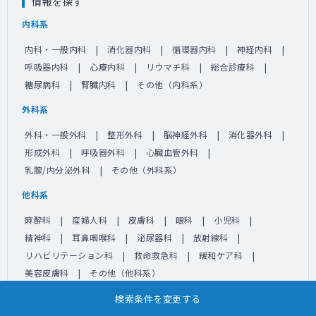
情報を探す
内科系
内科・一般内科
消化器内科
循環器内科
神経内科
呼吸器内科
心療内科
リウマチ科
総合診療科
糖尿病科
腎臓内科
その他（内科系）
外科系
外科・一般外科
整形外科
脳神経外科
消化器外科
形成外科
呼吸器外科
心臓血管外科
乳腺/内分泌外科
その他（外科系）
他科系
麻酔科
産婦人科
皮膚科
眼科
小児科
精神科
耳鼻咽喉科
泌尿器科
放射線科
リハビリテーション科
救命救急科
緩和ケア科
美容皮膚科
その他（他科系）
検索条件を変更する