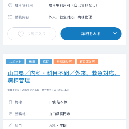
駐車場利用
駐車場利用可（自己負担なし）
勤務内容
外来、救急対応、病棟管理
お気に入り
詳細をみる
スポット
当直
病院
時間調整可
宿日直許可
山口県／内科・科目不問／外来、救急対応、
病棟管理
掲載更新日 : 2026年07月29日 案件番号 : 26-SU611105
路線
JR山陰本線
勤務地
山口県長門市
科目
内科・不問