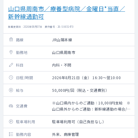
山口県周南市／療養型病院／金曜日*当直／
新幹線通勤可
掲載更新日 : 2026年08月07日 案件番号 : 26-SU651470
路線
JR山陽本線
勤務地
山口県周南市
科目
内科・不問
日程/時間
2026年8月21日（金） 16:30～翌10:00
給与
50,000円/回（税込・交通費別）
※山口県内からのご通勤：10,000円支給 ※
交通費
山口県外からのご通勤：新幹線通勤の場合/上
限25,000円、車通勤の場合/一律20,000円
駐車場利用
駐車場利用可（自己負担なし）
勤務内容
外来、病棟管理