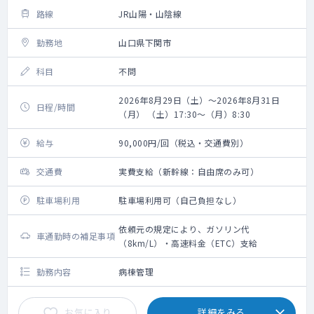
路線
JR山陽・山陰線
勤務地
山口県下関市
科目
不問
2026年8月29日（土）～2026年8月31日
日程/時間
（月） （土）17:30～（月）8:30
給与
90,000円/回（税込・交通費別）
交通費
実費支給（新幹線：自由席のみ可）
駐車場利用
駐車場利用可（自己負担なし）
依頼元の規定により、ガソリン代
車通勤時の補足事項
（8km/L）・高速料金（ETC）支給
勤務内容
病棟管理
お気に入り
詳細をみる