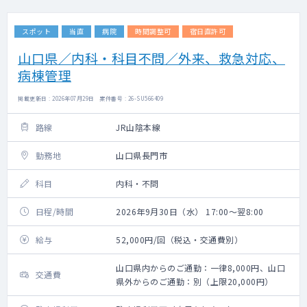
スポット
当直
病院
時間調整可
宿日直許可
山口県／内科・科目不問／外来、救急対応、
病棟管理
掲載更新日 : 2026年07月29日 案件番号 : 26-SU566409
路線
JR山陰本線
勤務地
山口県長門市
科目
内科・不問
日程/時間
2026年9月30日（水） 17:00～翌8:00
給与
52,000円/回（税込・交通費別）
山口県内からのご通勤：一律8,000円、山口
交通費
県外からのご通勤：別（上限20,000円）