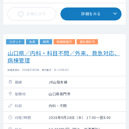
お気に入り
詳細をみる
スポット
当直
病院
時間調整可
宿日直許可
山口県／内科・科目不問／外来、救急対応、
病棟管理
掲載更新日 : 2026年07月29日 案件番号 : 26-SU566415
路線
JR山陰本線
勤務地
山口県長門市
科目
内科・不問
日程/時間
2026年9月24日（木） 17:00～翌8:00