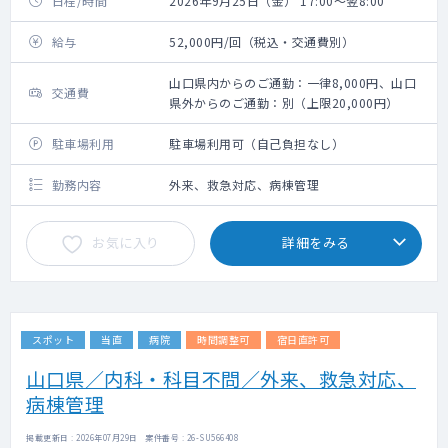
日程/時間
2026年9月25日（金） 17:00～翌8:00
給与
52,000円/回（税込・交通費別）
山口県内からのご通勤：一律8,000円、山口
交通費
県外からのご通勤：別（上限20,000円）
駐車場利用
駐車場利用可（自己負担なし）
勤務内容
外来、救急対応、病棟管理
お気に入り
詳細をみる
スポット
当直
病院
時間調整可
宿日直許可
山口県／内科・科目不問／外来、救急対応、
病棟管理
掲載更新日 : 2026年07月29日 案件番号 : 26-SU566408