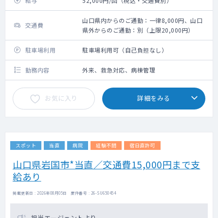
給与
52,000円/回（税込・交通費別）
山口県内からのご通勤：一律8,000円、山口
交通費
県外からのご通勤：別（上限20,000円）
駐車場利用
駐車場利用可（自己負担なし）
勤務内容
外来、救急対応、病棟管理
お気に入り
詳細をみる
スポット
当直
病院
経験不問
宿日直許可
山口県岩国市*当直／交通費15,000円まで支
給あり
掲載更新日 : 2026年08月05日 案件番号 : 26-SU650454
担当エージェントより