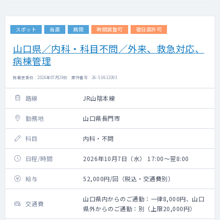
スポット
当直
病院
時間調整可
宿日直許可
山口県／内科・科目不問／外来、救急対応、
病棟管理
掲載更新日 : 2026年07月29日 案件番号 : 26-SU611093
路線
JR山陰本線
勤務地
山口県長門市
科目
内科・不問
日程/時間
2026年10月7日（水） 17:00～翌8:00
給与
52,000円/回（税込・交通費別）
山口県内からのご通勤：一律8,000円、山口
交通費
県外からのご通勤：別（上限20,000円）