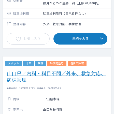
交通費
県外からのご通勤：別（上限20,000円）
駐車場利用
駐車場利用可（自己負担なし）
勤務内容
外来、救急対応、病棟管理
お気に入り
詳細をみる
スポット
当直
病院
時間調整可
宿日直許可
山口県／内科・科目不問／外来、救急対応、
病棟管理
掲載更新日 : 2026年07月29日 案件番号 : 26-SU566403
路線
JR山陰本線
勤務地
山口県長門市