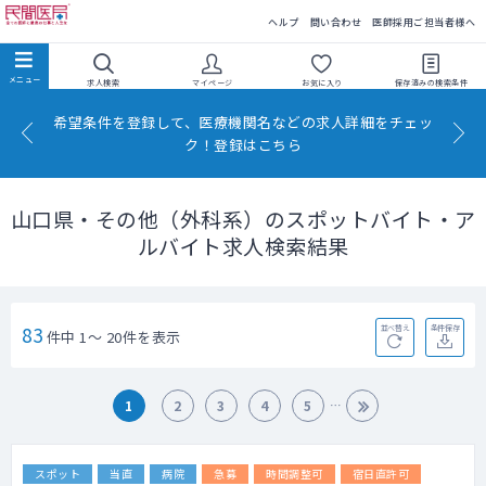
民間医局
ヘルプ
問い合わせ
医師採用ご担当者様へ
求人検索
マイページ
お気に入り
保存済みの
検索条件
希望条件を登録して、医療機関名などの求人詳細をチェッ
ク！登録はこちら
山口県・その他（外科系）のスポットバイト・ア
ルバイト求人検索結果
83
並べ替え
条件保存
件中 1～ 20件を表示
1
2
3
4
5
スポット
当直
病院
急募
時間調整可
宿日直許可