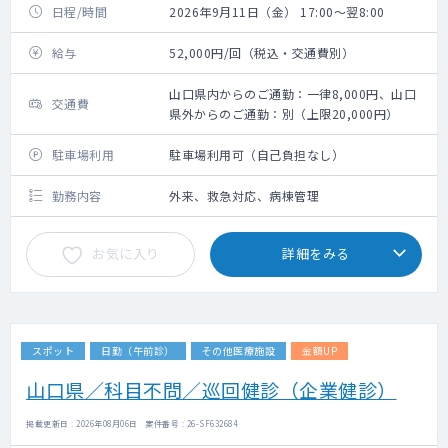
日程/時間
2026年9月11日（金） 17:00～翌8:00
給与
52,000円/回（税込・交通費別）
山口県内からのご通勤：一律8,000円、山口
交通費
県外からのご通勤：別（上限20,000円）
駐車場利用
駐車場利用可（自己負担なし）
勤務内容
外来、救急対応、病棟管理
お気に入り
詳細をみる
スポット
日勤（午前診）
その他医療施設
金額UP
山口県／科目不問／巡回健診（企業健診）
掲載更新日 : 2026年08月06日 案件番号 : 26-SF632684