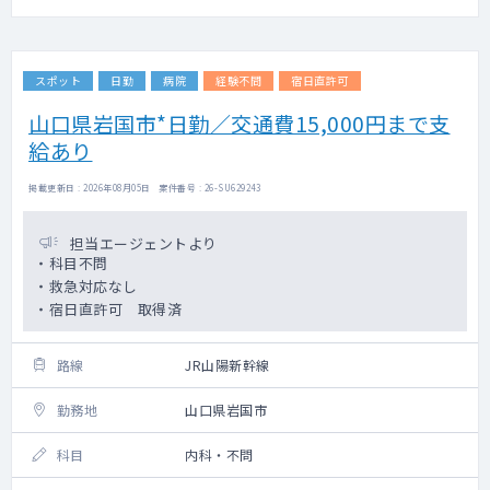
スポット
日勤
病院
経験不問
宿日直許可
山口県岩国市*日勤／交通費15,000円まで支
給あり
掲載更新日 : 2026年08月05日 案件番号 : 26-SU629243
担当エージェントより
・科目不問
・救急対応なし
・宿日直許可 取得済
路線
JR山陽新幹線
勤務地
山口県岩国市
科目
内科・不問