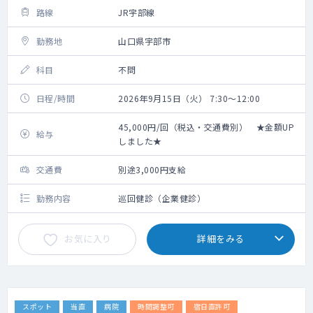
路線
JR宇部線
勤務地
山口県宇部市
科目
不問
日程/時間
2026年9月15日（火） 7:30～12:00
45,000円/回（税込・交通費別） ★金額UP
給与
しました★
交通費
別途3,000円支給
勤務内容
巡回健診（企業健診）
お気に入り
詳細をみる
スポット
当直
病院
時間調整可
宿日直許可