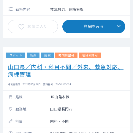
提出が難しい場合、給与振込日までにデータ
を依頼元にご提出ください。）
勤務内容
救急対応、病棟管理
お気に入り
詳細をみる
スポット
当直
病院
時間調整可
宿日直許可
山口県／内科・科目不問／外来、救急対応、
病棟管理
掲載更新日 : 2026年07月29日 案件番号 : 26-SU605064
路線
JR山陰本線
勤務地
山口県長門市
科目
内科・不問