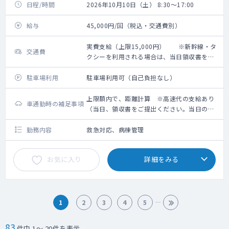
日程/時間
2026年10月10日（土） 8:30～17:00
給与
45,000円/回（税込・交通費別）
実費支給（上限15,000円） ※新幹線・タ
交通費
クシーを利用される場合は、当日領収書をご
提出ください。
駐車場利用
駐車場利用可（自己負担なし）
上限額内で、距離計算 ※高速代の支給あり
車通勤時の補足事項
（当日、領収書をご提出ください。当日のご
提出が難しい場合、給与振込日までにデータ
を依頼元にご提出ください。）
勤務内容
救急対応、病棟管理
お気に入り
詳細をみる
1
2
3
4
5
83
件中 1～ 20件を表示