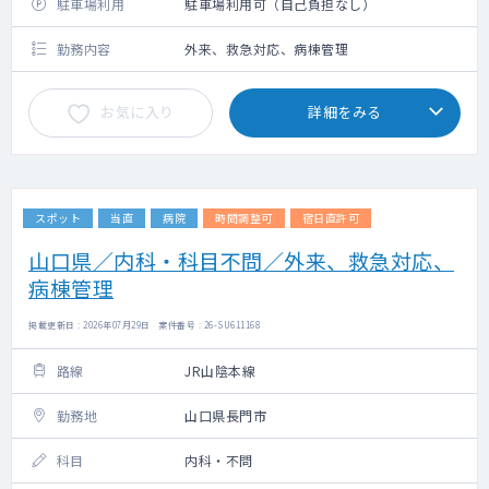
駐車場利用
駐車場利用可（自己負担なし）
勤務内容
外来、救急対応、病棟管理
お気に入り
詳細をみる
スポット
当直
病院
時間調整可
宿日直許可
山口県／内科・科目不問／外来、救急対応、
病棟管理
掲載更新日 : 2026年07月29日 案件番号 : 26-SU611168
路線
JR山陰本線
勤務地
山口県長門市
科目
内科・不問