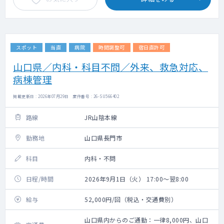
スポット
当直
病院
時間調整可
宿日直許可
山口県／内科・科目不問／外来、救急対応、
病棟管理
掲載更新日 : 2026年07月29日 案件番号 : 26-SU566402
路線
JR山陰本線
勤務地
山口県長門市
科目
内科・不問
日程/時間
2026年9月1日（火） 17:00～翌8:00
給与
52,000円/回（税込・交通費別）
山口県内からのご通勤：一律8,000円、山口