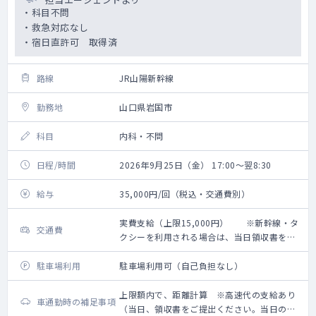
・科目不問
・救急対応なし
・宿日直許可 取得済
路線
JR山陽新幹線
勤務地
山口県岩国市
科目
内科・不問
日程/時間
2026年9月25日（金） 17:00～翌8:30
給与
35,000円/回（税込・交通費別）
実費支給（上限15,000円） ※新幹線・タ
交通費
クシーを利用される場合は、当日領収書をご
提出ください。
駐車場利用
駐車場利用可（自己負担なし）
上限額内で、距離計算 ※高速代の支給あり
車通勤時の補足事項
（当日、領収書をご提出ください。当日のご