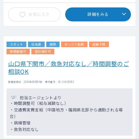
お気に入り
詳細をみる
スポット
日当直
病院
ゆったり勤務
経験不問
時間調整可
宿日直許可
山口県下関市／救急対応なし／時間調整のご
相談OK
掲載更新日 : 2026年08月04日 案件番号 : 26-SU629582
担当エージェントより
・時間調整可（給与減額なし）
・交通費実費支給（中国地方・福岡県北部から通勤される場
合）
・病棟管理
・救急対応なし