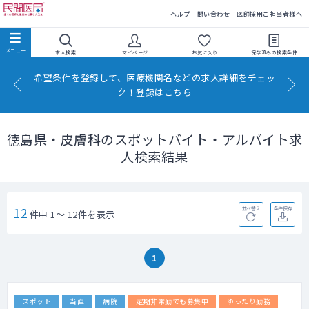
民間医局
ヘルプ
問い合わせ
医師採用ご担当者様へ
求人検索
マイページ
お気に入り
保存済みの
検索条件
希望条件を登録して、医療機関名などの求人詳細をチェッ
ク！登録はこちら
徳島県・皮膚科のスポットバイト・アルバイト求
人検索結果
12
並べ替え
条件保存
件中 1～ 12件を表示
1
スポット
当直
病院
定期非常勤でも募集中
ゆったり勤務