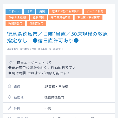
スポット
当直
病院
定期非常勤でも募集中
ゆったり勤務
60代以上歓迎
経験不問
専門医資格不問
専攻医・専修医可
時間調整可
宿日直許可
徳島県徳島市／日曜*当直／50床規模の救急
指定なし ●宿日直許可あり●
掲載更新日 : 2026年07月27日 案件番号 : 26-SU643831
担当エージェントより
◆徳島市中心部から近く、通勤便利です♪
◆明け時間 7:00 までご相談可能です！
路線
JR高徳・牟岐線
勤務地
徳島県徳島市
科目
不問