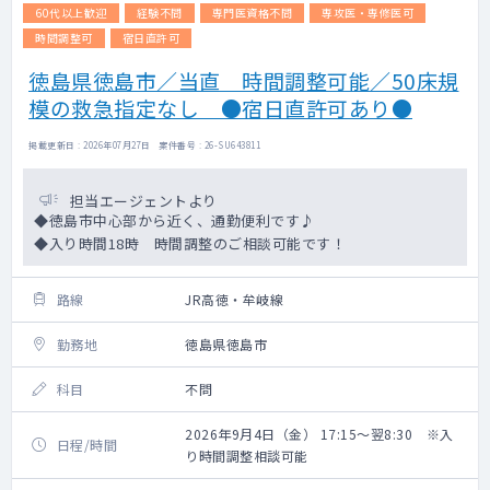
60代以上歓迎
経験不問
専門医資格不問
専攻医・専修医可
時間調整可
宿日直許可
徳島県徳島市／当直 時間調整可能／50床規
模の救急指定なし ●宿日直許可あり●
掲載更新日 : 2026年07月27日 案件番号 : 26-SU643811
担当エージェントより
◆徳島市中心部から近く、通勤便利です♪
◆入り時間18時 時間調整のご相談可能です！
路線
JR高徳・牟岐線
勤務地
徳島県徳島市
科目
不問
2026年9月4日（金） 17:15～翌8:30 ※入
日程/時間
り時間調整相談可能