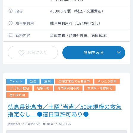
給与
40,000円/回（税込・交通費込）
駐車場利用
駐車場利用可（自己負担なし）
勤務内容
当直業務（時間外外来、病棟管理）
お気に入り
詳細をみる
スポット
当直
病院
定期非常勤でも募集中
ゆったり勤務
60代以上歓迎
経験不問
専門医資格不問
専攻医・専修医可
宿日直許可
徳島県徳島市／土曜*当直／50床規模の救急
指定なし ●宿日直許可あり●
掲載更新日 : 2026年07月27日 案件番号 : 26-SU643825