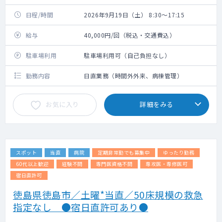
日程/時間
2026年9月19日（土） 8:30～17:15
給与
40,000円/回（税込・交通費込）
駐車場利用
駐車場利用可（自己負担なし）
勤務内容
日直業務（時間外外来、病棟管理）
お気に入り
詳細をみる
スポット
当直
病院
定期非常勤でも募集中
ゆったり勤務
60代以上歓迎
経験不問
専門医資格不問
専攻医・専修医可
宿日直許可
徳島県徳島市／土曜*当直／50床規模の救急
指定なし ●宿日直許可あり●