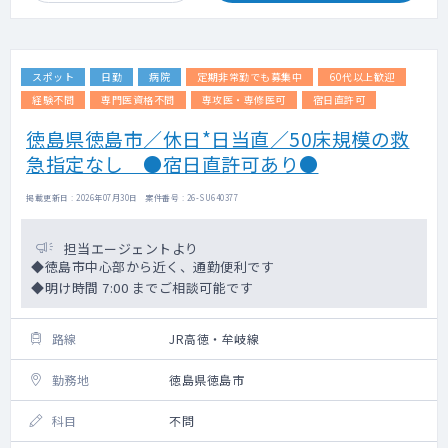
スポット
日勤
病院
定期非常勤でも募集中
60代以上歓迎
経験不問
専門医資格不問
専攻医・専修医可
宿日直許可
徳島県徳島市／休日*日当直／50床規模の救
急指定なし ●宿日直許可あり●
掲載更新日 : 2026年07月30日 案件番号 : 26-SU640377
担当エージェントより
◆徳島市中心部から近く、通勤便利です
◆明け時間 7:00 までご相談可能です
路線
JR高徳・牟岐線
勤務地
徳島県徳島市
科目
不問