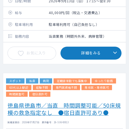
日程/時間
2026年9月13日（日） 17:15～翌8:30
給与
40,000円/回（税込・交通費込）
駐車場利用
駐車場利用可（自己負担なし）
勤務内容
当直業務（時間外外来、病棟管理）
お気に入り
詳細をみる
スポット
当直
病院
定期非常勤でも募集中
ゆったり勤務
60代以上歓迎
経験不問
専門医資格不問
専攻医・専修医可
時間調整可
宿日直許可
徳島県徳島市／当直 時間調整可能／50床規
模の救急指定なし ●宿日直許可あり●
掲載更新日 : 2026年07月27日 案件番号 : 26-SU643813