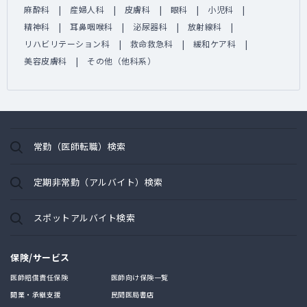
麻酔科
産婦人科
皮膚科
眼科
小児科
精神科
耳鼻咽喉科
泌尿器科
放射線科
リハビリテーション科
救命救急科
緩和ケア科
美容皮膚科
その他（他科系）
常勤（医師転職）検索
定期非常勤（アルバイト）検索
スポットアルバイト検索
保険/サービス
医師賠償責任保険
医師向け保険一覧
開業・承継支援
民間医局書店