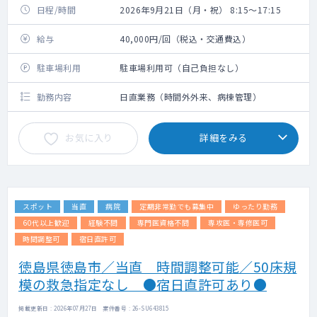
日程/時間
2026年9月21日（月・祝） 8:15～17:15
給与
40,000円/回（税込・交通費込）
駐車場利用
駐車場利用可（自己負担なし）
勤務内容
日直業務（時間外外来、病棟管理）
お気に入り
詳細をみる
スポット
当直
病院
定期非常勤でも募集中
ゆったり勤務
60代以上歓迎
経験不問
専門医資格不問
専攻医・専修医可
時間調整可
宿日直許可
徳島県徳島市／当直 時間調整可能／50床規
模の救急指定なし ●宿日直許可あり●
掲載更新日 : 2026年07月27日 案件番号 : 26-SU643815