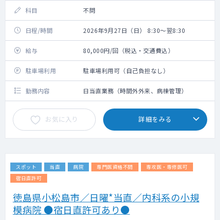
科目
不問
日程/時間
2026年9月27日（日） 8:30～翌8:30
給与
80,000円/回（税込・交通費込）
駐車場利用
駐車場利用可（自己負担なし）
勤務内容
日当直業務（時間外外来、病棟管理）
お気に入り
詳細をみる
スポット
当直
病院
専門医資格不問
専攻医・専修医可
宿日直許可
徳島県小松島市／日曜*当直／内科系の小規
模病院 ●宿日直許可あり●