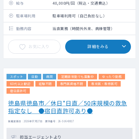
給与
40,000円/回（税込・交通費込）
駐車場利用
駐車場利用可（自己負担なし）
勤務内容
当直業務（時間外外来、病棟管理）
お気に入り
詳細をみる
スポット
日勤
病院
定期非常勤でも募集中
ゆったり勤務
60代以上歓迎
経験不問
専門医資格不問
専攻医・専修医可
宿日直許可
徳島県徳島市／休日*日直／50床規模の救急
指定なし ●宿日直許可あり●
掲載更新日 : 2026年07月27日 案件番号 : 26-SU643817
担当エージェントより