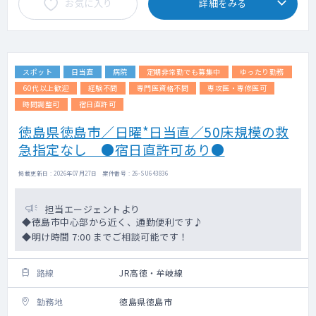
お気に入り
詳細をみる
スポット
日当直
病院
定期非常勤でも募集中
ゆったり勤務
60代以上歓迎
経験不問
専門医資格不問
専攻医・専修医可
時間調整可
宿日直許可
徳島県徳島市／日曜*日当直／50床規模の救
急指定なし ●宿日直許可あり●
掲載更新日 : 2026年07月27日 案件番号 : 26-SU643836
担当エージェントより
◆徳島市中心部から近く、通勤便利です♪
◆明け時間 7:00 までご相談可能です！
路線
JR高徳・牟岐線
勤務地
徳島県徳島市