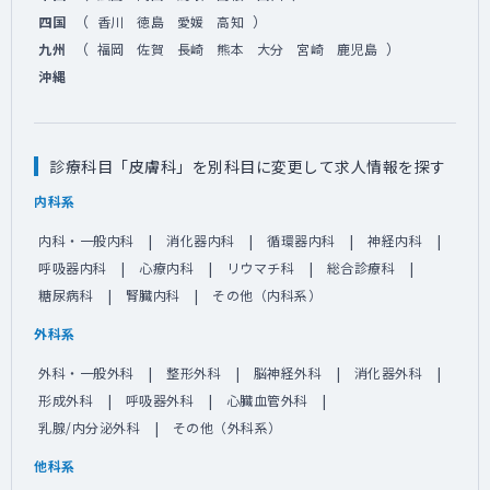
（
）
四国
香川
徳島
愛媛
高知
（
）
九州
福岡
佐賀
長崎
熊本
大分
宮崎
鹿児島
沖縄
診療科目「皮膚科」を別科目に変更して求人情報を探す
内科系
内科・一般内科
消化器内科
循環器内科
神経内科
呼吸器内科
心療内科
リウマチ科
総合診療科
糖尿病科
腎臓内科
その他（内科系）
外科系
外科・一般外科
整形外科
脳神経外科
消化器外科
形成外科
呼吸器外科
心臓血管外科
乳腺/内分泌外科
その他（外科系）
他科系