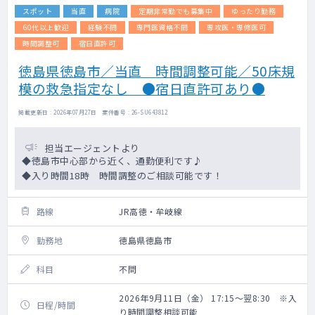
スポット
当直
病院
定期非常勤でも募集中
ゆったり勤務
60代以上歓迎
経験不問
専門医資格不問
専攻医・専修医可
時間調整可
宿日直許可
徳島県徳島市／当直 時間調整可能／50床規
模の救急指定なし ●宿日直許可あり●
掲載更新日 : 2026年07月27日 案件番号 : 26-SU643812
担当エージェントより
◆徳島市中心部から近く、通勤便利です♪
◆入り時間18時 時間調整のご相談可能です！
路線
JR高徳・牟岐線
勤務地
徳島県徳島市
科目
不問
2026年9月11日（金） 17:15～翌8:30 ※入
日程/時間
り時間調整相談可能