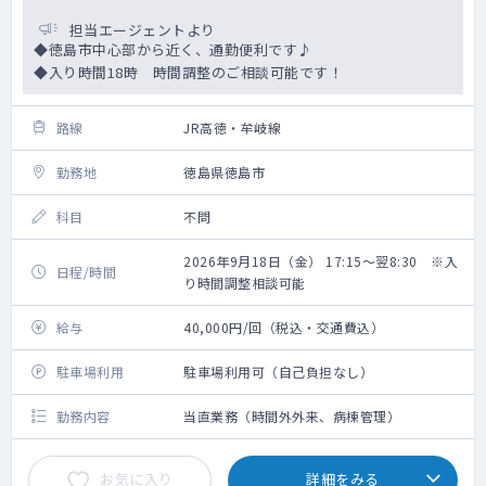
担当エージェントより
◆徳島市中心部から近く、通勤便利です♪
◆入り時間18時 時間調整のご相談可能です！
路線
JR高徳・牟岐線
勤務地
徳島県徳島市
科目
不問
2026年9月18日（金） 17:15～翌8:30 ※入
日程/時間
り時間調整相談可能
給与
40,000円/回（税込・交通費込）
駐車場利用
駐車場利用可（自己負担なし）
勤務内容
当直業務（時間外外来、病棟管理）
お気に入り
詳細をみる