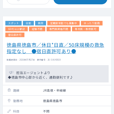
スポット
日勤
病院
定期非常勤でも募集中
ゆったり勤務
60代以上歓迎
経験不問
専門医資格不問
専攻医・専修医可
宿日直許可
徳島県徳島市／休日*日直／50床規模の救急
指定なし ●宿日直許可あり●
掲載更新日 : 2026年07月27日 案件番号 : 26-SU643819
担当エージェントより
◆徳島市中心部から近く、通勤便利です♪
路線
JR高徳・牟岐線
勤務地
徳島県徳島市
科目
不問