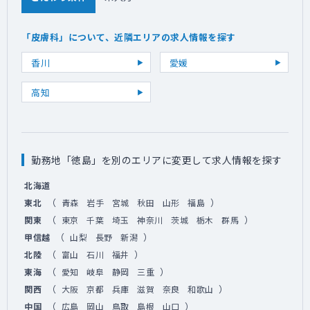
「皮膚科」について、近隣エリアの求人情報を探す
香川
愛媛
高知
勤務地「徳島」を別のエリアに変更して求人情報を探す
北海道
（
）
東北
青森
岩手
宮城
秋田
山形
福島
（
）
関東
東京
千葉
埼玉
神奈川
茨城
栃木
群馬
（
）
甲信越
山梨
長野
新潟
（
）
北陸
富山
石川
福井
（
）
東海
愛知
岐阜
静岡
三重
（
）
関西
大阪
京都
兵庫
滋賀
奈良
和歌山
（
）
中国
広島
岡山
鳥取
島根
山口