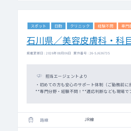
スポット
日勤
クリニック
経験不問
専門
石川県／美容皮膚科・科
掲載更新日 : 2026年08月06日 案件番号 : 26-SJ636735
担当エージェントより
・初めての方も安心のサポート体制（ご勤務前に
**専門分野・経験不問！**適応判断なども現場で
JR線
路線