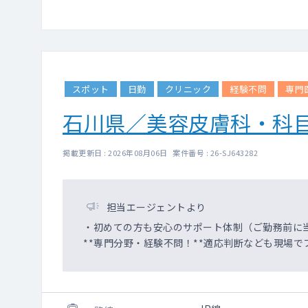
スポット
日勤
クリニック
経験不問
専門
石川県／美容皮膚科・科
掲載更新日 : 2026年08月06日 案件番号 : 26-SJ643282
担当エージェントより
・初めての方も安心のサポート体制（ご勤務前に
**専門分野・経験不問！**適応判断なども現場で