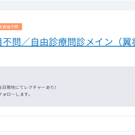
医資格不問
目不問／自由診療問診メイン（翼
当日現地にてレクチャーあり）
フォローします。