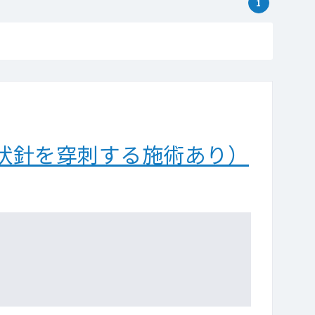
1
状針を穿刺する施術あり）