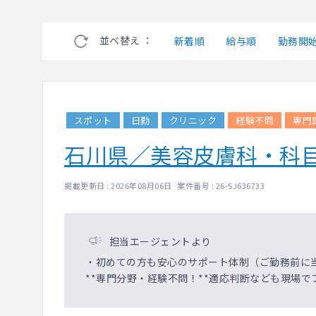
並べ替え ：
新着順
給与順
勤務開
スポット
日勤
クリニック
経験不問
専門
石川県／美容皮膚科・科
掲載更新日 : 2026年08月06日 案件番号 : 26-SJ636733
担当エージェントより
・初めての方も安心のサポート体制（ご勤務前に
**専門分野・経験不問！**適応判断なども現場で