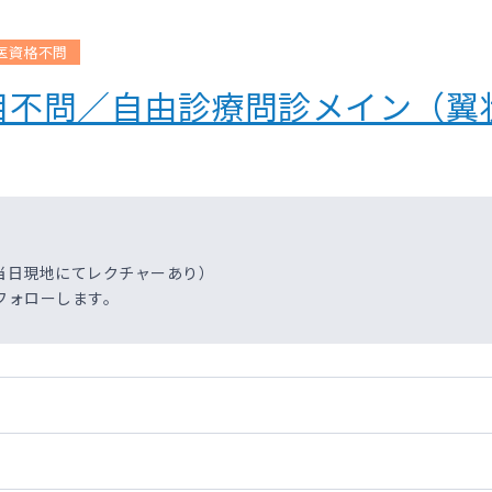
医資格不問
目不問／自由診療問診メイン（翼
当日現地にてレクチャーあり）
フォローします。