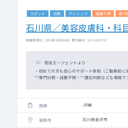
スポット
日勤
クリニック
経験不問
専門
石川県／美容皮膚科・科
掲載更新日 : 2026年08月06日 案件番号 : 26-SJ636737
担当エージェントより
・初めての方も安心のサポート体制（ご勤務前に
**専門分野・経験不問！**適応判断なども現場で
JR線
路線
石川県金沢市
勤務地