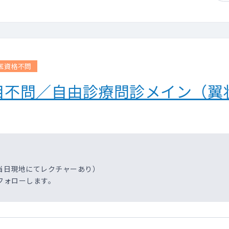
医資格不問
目不問／自由診療問診メイン（翼
当日現地にてレクチャーあり）
フォローします。