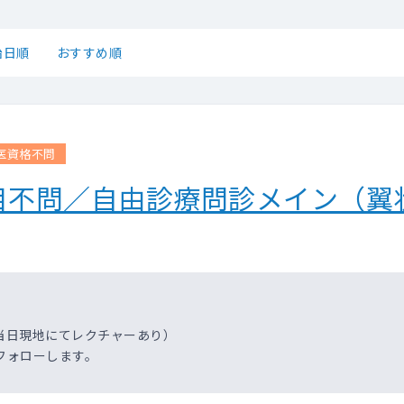
始日順
おすすめ順
医資格不問
目不問／自由診療問診メイン（翼
当日現地にてレクチャーあり）
フォローします。