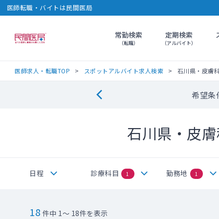
医師転職・バイトは民間医局
常勤検索
定期検索
民間医局
（転職）
（アルバイト）
医師求人・転職TOP
スポットアルバイト求人検索
石川県・皮膚
希望条
石川県・皮膚
日程
診療科目
勤務地
1
1
18
件中 1～ 18件を表示