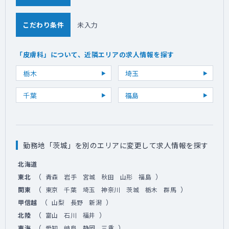
こだわり条件
未入力
「皮膚科」について、近隣エリアの求人情報を探す
栃木
埼玉
千葉
福島
勤務地「茨城」を別のエリアに変更して求人情報を探す
北海道
（
）
東北
青森
岩手
宮城
秋田
山形
福島
（
）
関東
東京
千葉
埼玉
神奈川
茨城
栃木
群馬
（
）
甲信越
山梨
長野
新潟
（
）
北陸
富山
石川
福井
（
）
東海
愛知
岐阜
静岡
三重