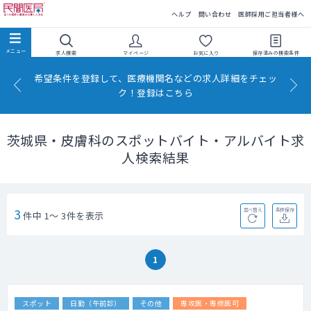
民間医局
ヘルプ
問い合わせ
医師採用ご担当者様へ
求人検索
マイページ
お気に入り
保存済みの
検索条件
希望条件を登録して、医療機関名などの求人詳細をチェッ
ク！登録はこちら
茨城県・皮膚科のスポットバイト・アルバイト求
人検索結果
3
並べ替え
条件保存
件中 1～ 3件を表示
1
スポット
日勤（午前診）
その他
専攻医・専修医可