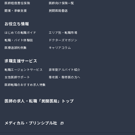
医師賠償責任保険
医師向け保険一覧
開業・承継支援
民間医局書店
お役立ち情報
はじめての転職ガイド
エリア別・転職市場
転職・バイト体験談
ドクターズマガジン
医療過誤判例集
キャリアコラム
求職支援サービス
転職エージェントサービス
非常勤アルバイト紹介
女性医師サポート
専攻医・専修医の方へ
医師転職のおすすめ求人特集
医師の求人・転職「民間医局」トップ
メディカル・プリンシプル社