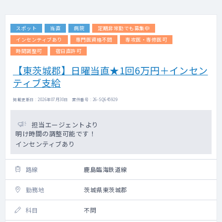
スポット
当直
病院
定期非常勤でも募集中
インセンティブあり
専門医資格不問
専攻医・専修医可
時間調整可
宿日直許可
【東茨城郡】日曜当直★1回6万円＋インセン
ティブ支給
掲載更新日 : 2026年07月30日 案件番号 : 26-SQ645929
担当エージェントより
明け時間の調整可能です！
インセンティブあり
路線
鹿島臨海鉄道線
勤務地
茨城県東茨城郡
科目
不問