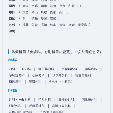
（
）
関西
大阪
京都
兵庫
滋賀
奈良
和歌山
（
）
中国
広島
岡山
鳥取
島根
山口
（
）
四国
香川
徳島
愛媛
高知
（
）
九州
福岡
佐賀
長崎
熊本
大分
宮崎
鹿児島
沖縄
診療科目「皮膚科」を別科目に変更して求人情報を探す
内科系
内科・一般内科
消化器内科
循環器内科
神経内科
呼吸器内科
心療内科
リウマチ科
総合診療科
糖尿病科
腎臓内科
その他（内科系）
外科系
外科・一般外科
整形外科
脳神経外科
消化器外科
形成外科
呼吸器外科
心臓血管外科
乳腺/内分泌外科
その他（外科系）