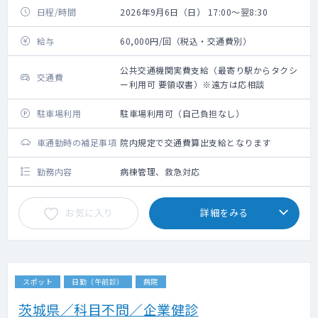
日程/時間
2026年9月6日（日） 17:00～翌8:30
給与
60,000円/回（税込・交通費別）
公共交通機関実費支給（最寄り駅からタクシ
交通費
ー利用可 要領収書）※遠方は応相談
駐車場利用
駐車場利用可（自己負担なし）
車通勤時の補足事項
院内規定で交通費算出支給となります
勤務内容
病棟管理、救急対応
お気に入り
詳細をみる
スポット
日勤（午前診）
病院
茨城県／科目不問／企業健診