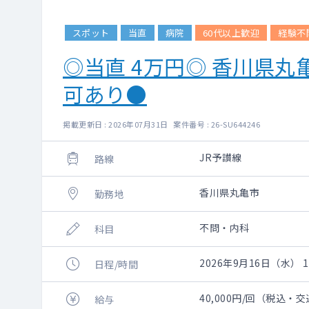
スポット
当直
病院
60代以上歓迎
経験不
◎当直 4万円◎ 香川県
可あり●
掲載更新日 : 2026年07月31日 案件番号 : 26-SU644246
JR予讃線
路線
香川県丸亀市
勤務地
不問・内科
科目
2026年9月16日（水） 18
日程/時間
40,000円/回（税込・
給与