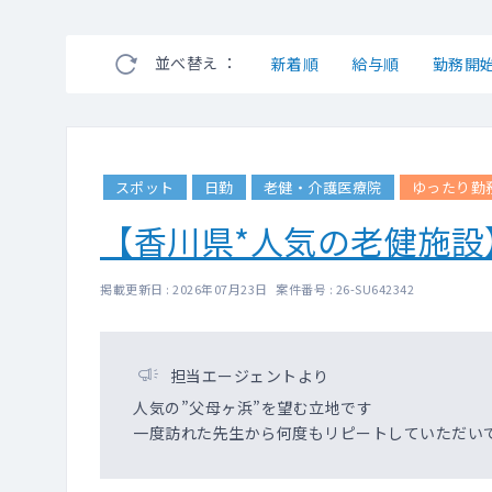
並べ替え ：
新着順
給与順
勤務開
スポット
日勤
老健・介護医療院
ゆったり勤
【香川県*人気の老健施
掲載更新日 : 2026年07月23日 案件番号 : 26-SU642342
担当エージェントより
人気の”父母ヶ浜”を望む立地です
一度訪れた先生から何度もリピートしていただい