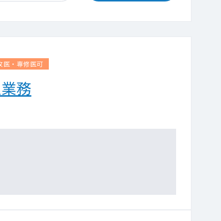
攻医・専修医可
理業務