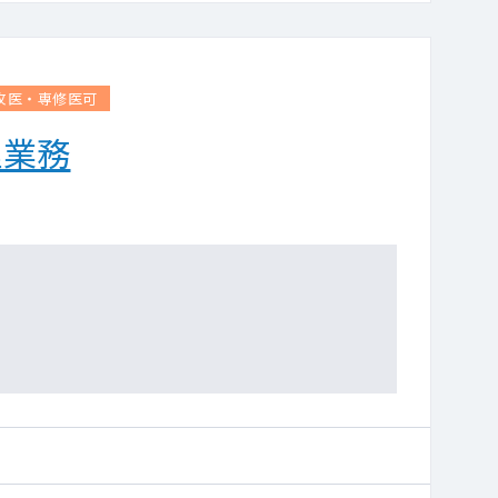
攻医・専修医可
理業務