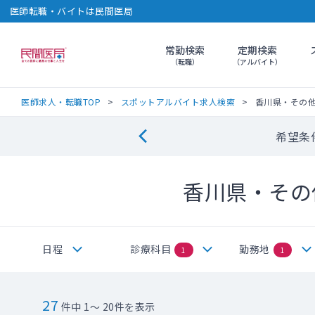
医師転職・バイトは民間医局
常勤検索
定期検索
民間医局
（転職）
（アルバイト）
医師求人・転職TOP
スポットアルバイト求人検索
香川県・その
希望条
香川県・その
日程
診療科目
勤務地
1
1
27
件中 1～ 20件を表示