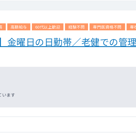
務
高額給与
60代以上歓迎
経験不問
専門医資格不問
専
設】金曜日の日勤帯／老健での管
ています