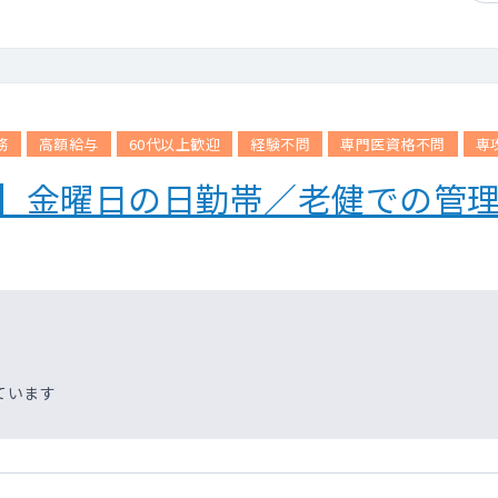
務
高額給与
60代以上歓迎
経験不問
専門医資格不問
専
設】金曜日の日勤帯／老健での管
ています