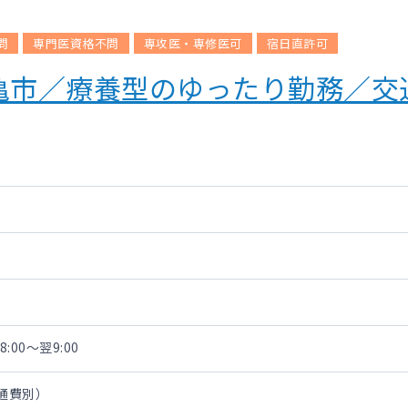
問
専門医資格不問
専攻医・専修医可
宿日直許可
丸亀市／療養型のゆったり勤務／
:00～翌9:00
交通費別）