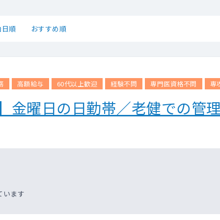
始日順
おすすめ順
務
高額給与
60代以上歓迎
経験不問
専門医資格不問
専
設】金曜日の日勤帯／老健での管
ています