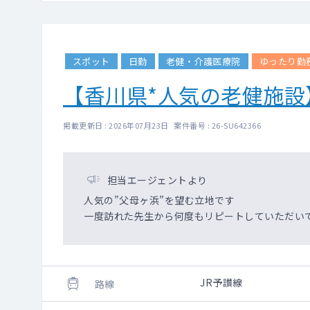
スポット
日勤
老健・介護医療院
ゆったり勤
【香川県*人気の老健施
掲載更新日 : 2026年07月23日 案件番号 : 26-SU642366
担当エージェントより
人気の”父母ヶ浜”を望む立地です
一度訪れた先生から何度もリピートしていただい
JR予讃線
路線