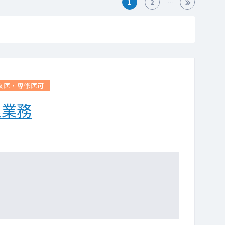
1
2
攻医・専修医可
理業務