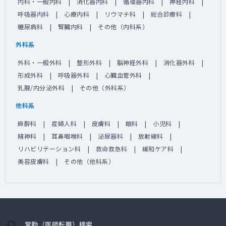
内科・一般内科
消化器内科
循環器内科
神経内科
呼吸器内科
心療内科
リウマチ科
総合診療科
糖尿病科
腎臓内科
その他（内科系）
外科系
外科・一般外科
整形外科
脳神経外科
消化器外科
形成外科
呼吸器外科
心臓血管外科
乳腺/内分泌外科
その他（外科系）
他科系
麻酔科
産婦人科
皮膚科
眼科
小児科
精神科
耳鼻咽喉科
泌尿器科
放射線科
リハビリテーション科
救命救急科
緩和ケア科
美容皮膚科
その他（他科系）
常勤（医師転職）検索