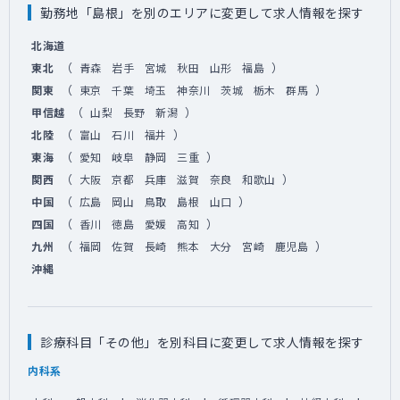
勤務地「島根」を別のエリアに変更して求人情報を探す
北海道
（
）
東北
青森
岩手
宮城
秋田
山形
福島
（
）
関東
東京
千葉
埼玉
神奈川
茨城
栃木
群馬
（
）
甲信越
山梨
長野
新潟
（
）
北陸
富山
石川
福井
（
）
東海
愛知
岐阜
静岡
三重
（
）
関西
大阪
京都
兵庫
滋賀
奈良
和歌山
（
）
中国
広島
岡山
鳥取
島根
山口
（
）
四国
香川
徳島
愛媛
高知
（
）
九州
福岡
佐賀
長崎
熊本
大分
宮崎
鹿児島
沖縄
診療科目「その他」を別科目に変更して求人情報を探す
内科系