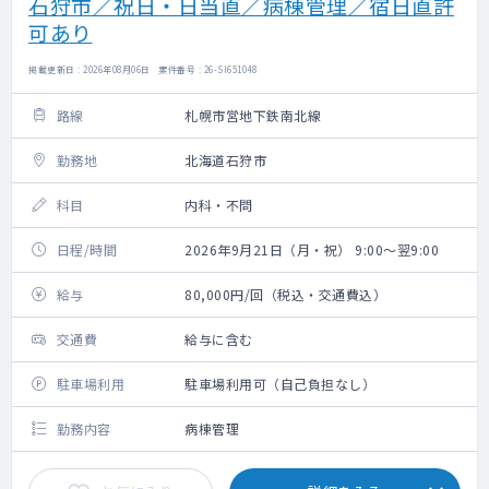
石狩市／祝日・日当直／病棟管理／宿日直許
可あり
掲載更新日 : 2026年08月06日 案件番号 : 26-SI651048
路線
札幌市営地下鉄南北線
勤務地
北海道石狩市
科目
内科・不問
日程/時間
2026年9月21日（月・祝） 9:00～翌9:00
給与
80,000円/回（税込・交通費込）
交通費
給与に含む
駐車場利用
駐車場利用可（自己負担なし）
勤務内容
病棟管理