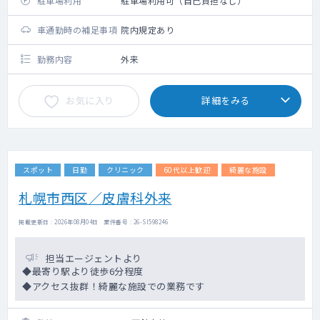
駐車場利用
駐車場利用可（自己負担なし）
車通勤時の補足事項
院内規定あり
勤務内容
外来
お気に入り
詳細をみる
スポット
日勤
クリニック
60代以上歓迎
綺麗な施設
札幌市西区／皮膚科外来
掲載更新日 : 2026年08月04日 案件番号 : 26-SI598246
担当エージェントより
◆最寄り駅より徒歩6分程度
◆アクセス抜群！綺麗な施設での業務です