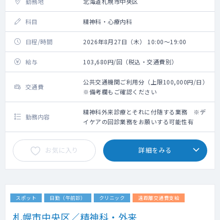
勤務地
北海道札幌市中央区
科目
精神科・心療内科
日程/時間
2026年8月27日（木） 10:00～19:00
給与
103,680円/回（税込・交通費別）
公共交通機関ご利用分（上限100,000円/日）
交通費
※備考欄もご確認ください
精神科外来診療とそれに付随する業務 ※デ
勤務内容
イケアの回診業務をお願いする可能性有
お気に入り
詳細をみる
スポット
日勤（午前診）
クリニック
遠距離交通費支給
札幌市中央区／精神科・外来