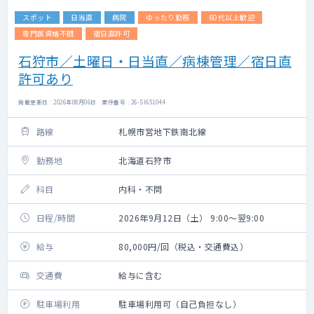
スポット
日当直
病院
ゆったり勤務
60代以上歓迎
専門医資格不問
宿日直許可
石狩市／土曜日・日当直／病棟管理／宿日直
許可あり
掲載更新日 : 2026年08月06日 案件番号 : 26-SI651044
路線
札幌市営地下鉄南北線
勤務地
北海道石狩市
科目
内科・不問
日程/時間
2026年9月12日（土） 9:00～翌9:00
給与
80,000円/回（税込・交通費込）
交通費
給与に含む
駐車場利用
駐車場利用可（自己負担なし）