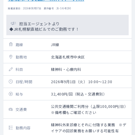
掲載更新日 : 2026年08月07日 案件番号 : 26-SI648290
担当エージェントより
◆JR札幌駅直結ビルでのご勤務です！
路線
JR線
勤務地
北海道札幌市中央区
科目
精神科・心療内科
日程/時間
2026年9月1日（火） 10:00～12:30
給与
32,400円/回（税込・交通費別）
公共交通機関ご利用分（上限100,000円/日）
交通費
※備考欄もご確認ください
精神科外来診療とそれに付随する業務 ※デ
勤務内容
イケアの回診業務をお願いする可能性有