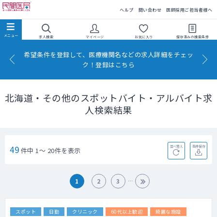
民間医局
ヘルプ
問い合わせ
医師採用ご担当者様へ
求人検索
マイページ
お気に入り
保存済みの
検索条件
希望条件を登録して、医療機関名などの求人詳細をチェッ
ク！登録はこちら
北海道・その他のスポットバイト・アルバイト求
人検索結果
49
並べ替え
条件保存
件中 1～ 20件を表示
1
2
3
スポット
日勤
クリニック
60代以上歓迎
綺麗な施設