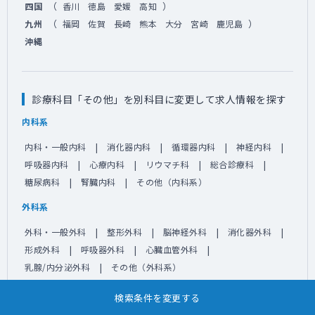
（
）
四国
香川
徳島
愛媛
高知
（
）
九州
福岡
佐賀
長崎
熊本
大分
宮崎
鹿児島
沖縄
診療科目「その他」を別科目に変更して求人情報を探す
内科系
内科・一般内科
消化器内科
循環器内科
神経内科
呼吸器内科
心療内科
リウマチ科
総合診療科
糖尿病科
腎臓内科
その他（内科系）
外科系
外科・一般外科
整形外科
脳神経外科
消化器外科
形成外科
呼吸器外科
心臓血管外科
乳腺/内分泌外科
その他（外科系）
他科系
検索条件を変更する