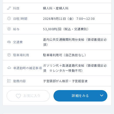
科目
婦人科・産婦人科
日程/時間
2026年9月11日（金） 7:00～12:30
給与
53,000円/回（税込・交通費別）
道内公共交通機関利用分支給（領収書提出必
交通費
須）
駐車場利用
駐車場利用可（自己負担なし）
ガソリン代＋高速道路代支給（領収書提出必
車通勤時の補足事項
須 ※レンタカー移動不可）
勤務内容
子宮頸部がん検診・子宮超音波
お気に入り
詳細をみる