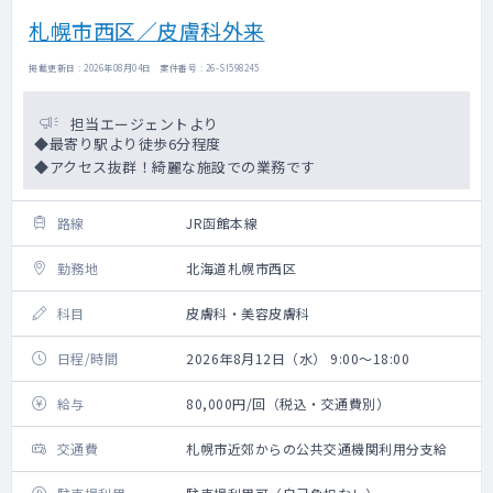
札幌市西区／皮膚科外来
掲載更新日 : 2026年08月04日 案件番号 : 26-SI598245
担当エージェントより
◆最寄り駅より徒歩6分程度
◆アクセス抜群！綺麗な施設での業務です
路線
JR函館本線
勤務地
北海道札幌市西区
科目
皮膚科・美容皮膚科
日程/時間
2026年8月12日（水） 9:00～18:00
給与
80,000円/回（税込・交通費別）
交通費
札幌市近郊からの公共交通機関利用分支給