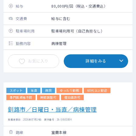
給与
80,000円/回（税込・交通費込）
交通費
給与に含む
駐車場利用
駐車場利用可（自己負担なし）
勤務内容
病棟管理
お気に入り
詳細をみる
スポット
当直
病院
ゆったり勤務
60代以上歓迎
専門医資格不問
時間調整可
宿日直許可
釧路市／日曜日・当直／病棟管理
掲載更新日 : 2026年07月14日 案件番号 : 26-SI601084
路線
室蘭本線