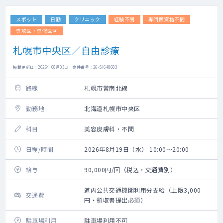
スポット
日勤
クリニック
経験不問
専門医資格不問
専攻医・専修医可
札幌市中央区／自由診療
掲載更新日 : 2026年08月03日 案件番号 : 26-SI648683
路線
札幌市営南北線
勤務地
北海道札幌市中央区
科目
美容皮膚科・不問
日程/時間
2026年8月19日（水） 10:00～20:00
給与
90,000円/回（税込・交通費別）
道内公共交通機関利用分支給（上限3,000
交通費
円・領収書提出必須）
駐車場利用
駐車場利用不可