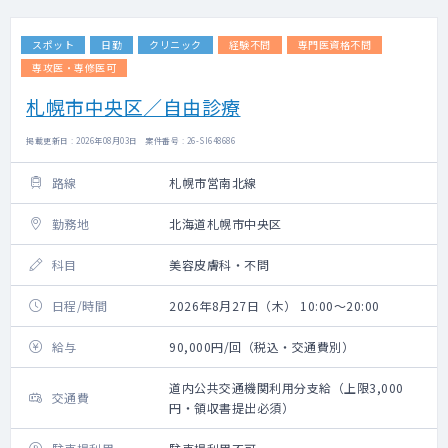
スポット
日勤
クリニック
経験不問
専門医資格不問
専攻医・専修医可
札幌市中央区／自由診療
掲載更新日 : 2026年08月03日 案件番号 : 26-SI648686
路線
札幌市営南北線
勤務地
北海道札幌市中央区
科目
美容皮膚科・不問
日程/時間
2026年8月27日（木） 10:00～20:00
給与
90,000円/回（税込・交通費別）
道内公共交通機関利用分支給（上限3,000
交通費
円・領収書提出必須）