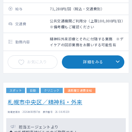
給与
71,280円/回（税込・交通費別）
公共交通機関ご利用分（上限100,000円/日）
交通費
※備考欄もご確認ください
精神科外来診療とそれに付随する業務 ※デ
勤務内容
イケアの回診業務をお願いする可能性有
お気に入り
詳細をみる
スポット
日勤
クリニック
遠距離交通費支給
札幌市中央区／精神科・外来
掲載更新日 : 2026年08月07日 案件番号 : 26-SI645329
担当エージェントより