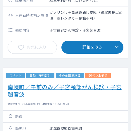
駐車場利用
駐車場利用可（自己負担なし）
ガソリン代＋高速道路代支給（領収書提出必
車通勤時の補足事項
須 ※レンタカー移動不可）
勤務内容
子宮頸部がん検診・子宮超音波
お気に入り
詳細をみる
スポット
日勤（午前診）
その他医療施設
60代以上歓迎
南幌町／午前のみ／子宮頸部がん検診・子宮
超音波
掲載更新日 : 2026年08月04日 案件番号 : 26-SI649328
路線
勤務地
北海道空知郡南幌町