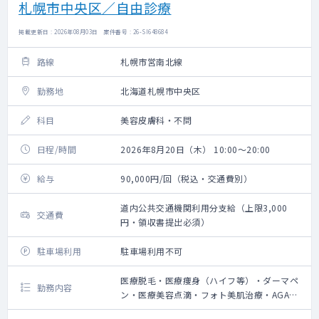
札幌市中央区／自由診療
掲載更新日 : 2026年08月03日 案件番号 : 26-SI648684
路線
札幌市営南北線
勤務地
北海道札幌市中央区
科目
美容皮膚科・不問
日程/時間
2026年8月20日（木） 10:00～20:00
給与
90,000円/回（税込・交通費別）
道内公共交通機関利用分支給（上限3,000
交通費
円・領収書提出必須）
駐車場利用
駐車場利用不可
医療脱毛・医療痩身（ハイフ等）・ダーマペ
勤務内容
ン・医療美容点滴・フォト美肌治療・AGA治
療の問診業務、施術によるやけど等の診察