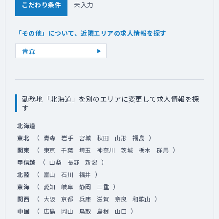
こだわり条件
未入力
「その他」について、近隣エリアの求人情報を探す
青森
勤務地「北海道」を別のエリアに変更して求人情報を探
す
北海道
（
）
東北
青森
岩手
宮城
秋田
山形
福島
（
）
関東
東京
千葉
埼玉
神奈川
茨城
栃木
群馬
（
）
甲信越
山梨
長野
新潟
（
）
北陸
富山
石川
福井
（
）
東海
愛知
岐阜
静岡
三重
（
）
関西
大阪
京都
兵庫
滋賀
奈良
和歌山
（
）
中国
広島
岡山
鳥取
島根
山口