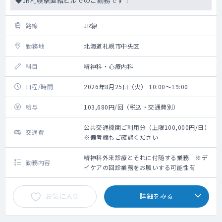
◆JR札幌駅直結ビルでのご勤務です！
路線
JR線
勤務地
北海道札幌市中央区
科目
精神科・心療内科
日程/時間
2026年8月25日（火） 10:00～19:00
給与
103,680円/回（税込・交通費別）
公共交通機関ご利用分（上限100,000円/日）
交通費
※備考欄もご確認ください
精神科外来診療とそれに付随する業務 ※デ
勤務内容
イケアの回診業務をお願いする可能性有
お気に入り
詳細をみる