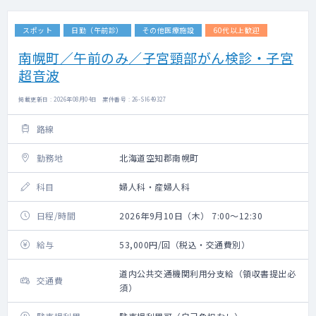
スポット
日勤（午前診）
その他医療施設
60代以上歓迎
南幌町／午前のみ／子宮頸部がん検診・子宮
超音波
掲載更新日 : 2026年08月04日 案件番号 : 26-SI649327
路線
勤務地
北海道空知郡南幌町
科目
婦人科・産婦人科
日程/時間
2026年9月10日（木） 7:00～12:30
給与
53,000円/回（税込・交通費別）
道内公共交通機関利用分支給（領収書提出必
交通費
須）