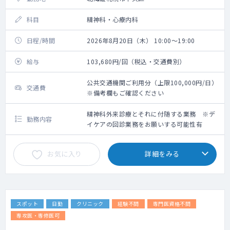
科目
精神科・心療内科
日程/時間
2026年8月20日（木） 10:00～19:00
給与
103,680円/回（税込・交通費別）
公共交通機関ご利用分（上限100,000円/日）
交通費
※備考欄もご確認ください
精神科外来診療とそれに付随する業務 ※デ
勤務内容
イケアの回診業務をお願いする可能性有
お気に入り
詳細をみる
スポット
日勤
クリニック
経験不問
専門医資格不問
専攻医・専修医可