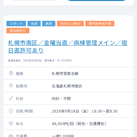
スポット
当直
病院
60代以上歓迎
専門医資格不問
宿日直許可
札幌市南区／金曜当直／病棟管理メイン／宿
日直許可あり
掲載更新日 : 2026年08月06日 案件番号 : 26-SI650061
路線
札幌市営南北線
勤務地
北海道札幌市南区
科目
内科・不問
日程/時間
2026年9月18日（金） 18:30～翌8:30
給与
40,000円/回（税別・交通費別）
交通費
一律5,000円