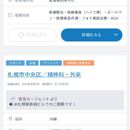
駐車場利用
駐車場利用不可
医療脱毛・医療痩身（ハイフ等）・ダーマペ
勤務内容
ン・医療美容点滴・フォト美肌治療・AGA治
療の問診業務、施術によるやけど等の診察
お気に入り
詳細をみる
スポット
日勤
クリニック
遠距離交通費支給
札幌市中央区／精神科・外来
掲載更新日 : 2026年08月07日 案件番号 : 26-SI648288
担当エージェントより
◆JR札幌駅直結ビルでのご勤務です！
路線
JR線