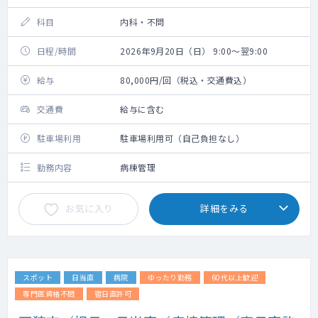
科目
内科・不問
日程/時間
2026年9月20日（日） 9:00～翌9:00
給与
80,000円/回（税込・交通費込）
交通費
給与に含む
駐車場利用
駐車場利用可（自己負担なし）
勤務内容
病棟管理
お気に入り
詳細をみる
スポット
日当直
病院
ゆったり勤務
60代以上歓迎
専門医資格不問
宿日直許可