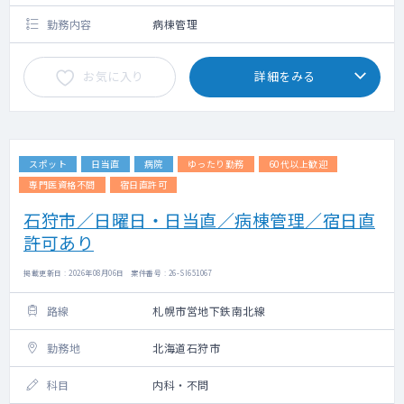
勤務内容
病棟管理
お気に入り
詳細をみる
スポット
日当直
病院
ゆったり勤務
60代以上歓迎
専門医資格不問
宿日直許可
石狩市／日曜日・日当直／病棟管理／宿日直
許可あり
掲載更新日 : 2026年08月06日 案件番号 : 26-SI651067
路線
札幌市営地下鉄南北線
勤務地
北海道石狩市
科目
内科・不問