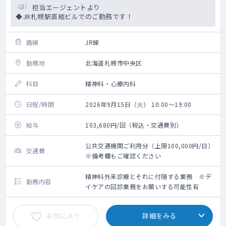
担当エージェントより
◆JR札幌駅直結ビルでのご勤務です！
路線
JR線
勤務地
北海道札幌市中央区
科目
精神科・心療内科
日程/時間
2026年9月15日（火） 10:00～19:00
給与
103,680円/回（税込・交通費別）
公共交通機関ご利用分（上限100,000円/日）
交通費
※備考欄もご確認ください
精神科外来診療とそれに付随する業務 ※デ
勤務内容
イケアの回診業務をお願いする可能性有
お気に入り
詳細をみる