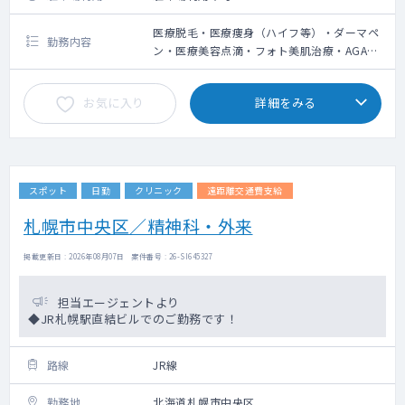
医療脱毛・医療痩身（ハイフ等）・ダーマペ
勤務内容
ン・医療美容点滴・フォト美肌治療・AGA治
療の問診業務、施術によるやけど等の診察
お気に入り
詳細をみる
スポット
日勤
クリニック
遠距離交通費支給
札幌市中央区／精神科・外来
掲載更新日 : 2026年08月07日 案件番号 : 26-SI645327
担当エージェントより
◆JR札幌駅直結ビルでのご勤務です！
路線
JR線
勤務地
北海道札幌市中央区