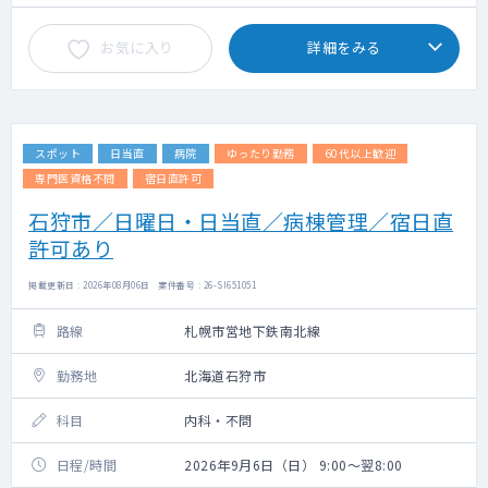
お気に入り
詳細をみる
スポット
日当直
病院
ゆったり勤務
60代以上歓迎
専門医資格不問
宿日直許可
石狩市／日曜日・日当直／病棟管理／宿日直
許可あり
掲載更新日 : 2026年08月06日 案件番号 : 26-SI651051
路線
札幌市営地下鉄南北線
勤務地
北海道石狩市
科目
内科・不問
日程/時間
2026年9月6日（日） 9:00～翌8:00