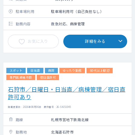
駐車場利用
駐車場利用可（自己負担なし）
勤務内容
救急対応、病棟管理
お気に入り
詳細をみる
スポット
日当直
病院
ゆったり勤務
60代以上歓迎
専門医資格不問
宿日直許可
石狩市／日曜日・日当直／病棟管理／宿日直
許可あり
掲載更新日 : 2026年08月06日 案件番号 : 26-SI651045
路線
札幌市営地下鉄南北線
勤務地
北海道石狩市