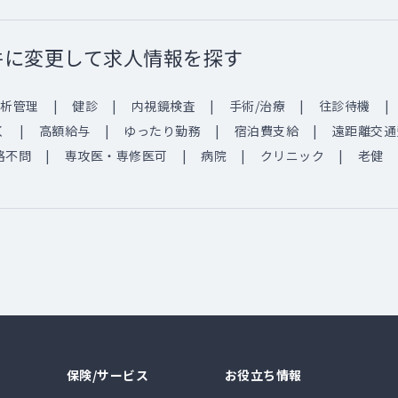
件に変更して求人情報を探す
析管理
健診
内視鏡検査
手術/治療
往診待機
く
高額給与
ゆったり勤務
宿泊費支給
遠距離交通
格不問
専攻医・専修医可
病院
クリニック
老健
保険/サービス
お役立ち情報