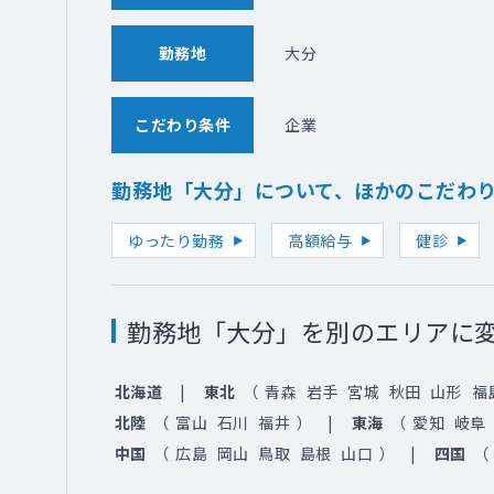
勤務地
大分
こだわり条件
企業
勤務地「大分」について、ほかのこだわ
ゆったり勤務
高額給与
健診
勤務地「大分」を別のエリアに
北海道
東北
（
青森
岩手
宮城
秋田
山形
福
北陸
（
富山
石川
福井
）
東海
（
愛知
岐阜
中国
（
広島
岡山
鳥取
島根
山口
）
四国
（