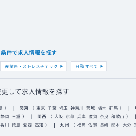
り条件で求人情報を探す
産業医・ストレスチェック
日勤 すべて
変更して求人情報を探す
島
）
関東
（
東京
千葉
埼玉
神奈川
茨城
栃木
群馬
）
静岡
三重
）
関西
（
大阪
京都
兵庫
滋賀
奈良
和歌山
）
香川
徳島
愛媛
高知
）
九州
（
福岡
佐賀
長崎
熊本
大分