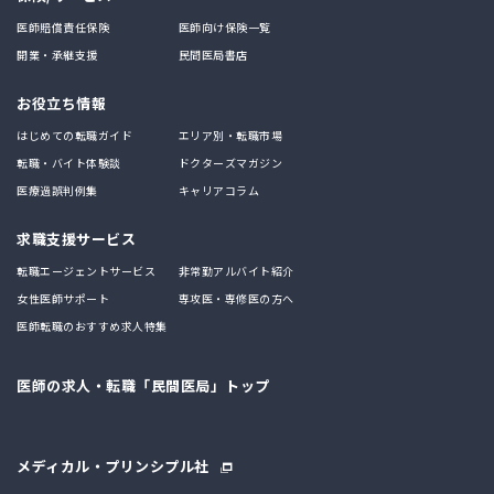
医師賠償責任保険
医師向け保険一覧
開業・承継支援
民間医局書店
お役立ち情報
はじめての転職ガイド
エリア別・転職市場
転職・バイト体験談
ドクターズマガジン
医療過誤判例集
キャリアコラム
求職支援サービス
転職エージェントサービス
非常勤アルバイト紹介
女性医師サポート
専攻医・専修医の方へ
医師転職のおすすめ求人特集
医師の求人・転職「民間医局」トップ
メディカル・プリンシプル社