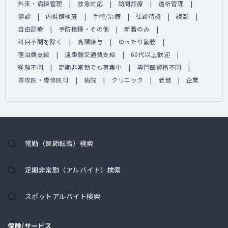
外来・病棟管理
救急対応
訪問診療
透析管理
健診
内視鏡検査
手術/治療
往診待機
読影
自由診療
予防接種・その他
新着のみ
科目不問を除く
高額給与
ゆったり勤務
宿泊費支給
遠距離交通費支給
60代以上歓迎
経験不問
定期非常勤でも募集中
専門医資格不問
専攻医・専修医可
病院
クリニック
老健
企業
常勤（医師転職）検索
定期非常勤（アルバイト）検索
スポットアルバイト検索
保険/サービス