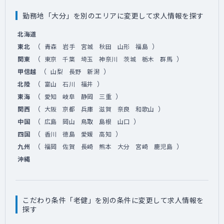
勤務地「大分」を別のエリアに変更して求人情報を探す
北海道
（
）
東北
青森
岩手
宮城
秋田
山形
福島
（
）
関東
東京
千葉
埼玉
神奈川
茨城
栃木
群馬
（
）
甲信越
山梨
長野
新潟
（
）
北陸
富山
石川
福井
（
）
東海
愛知
岐阜
静岡
三重
（
）
関西
大阪
京都
兵庫
滋賀
奈良
和歌山
（
）
中国
広島
岡山
鳥取
島根
山口
（
）
四国
香川
徳島
愛媛
高知
（
）
九州
福岡
佐賀
長崎
熊本
大分
宮崎
鹿児島
沖縄
こだわり条件「老健」を別の条件に変更して求人情報を
探す