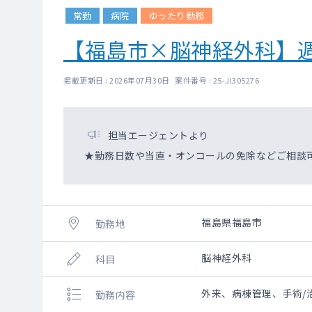
常勤
病院
ゆったり勤務
【福島市×脳神経外科】
掲載更新日 : 2026年07月30日 案件番号 : 25-JI305276
担当エージェントより
★勤務日数や当直・オンコールの免除などご相談
福島県福島市
勤務地
脳神経外科
科目
外来、病棟管理、手術/
勤務内容