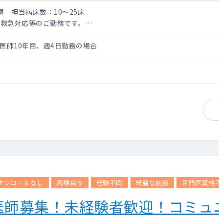
週 担当病床数：10～25床
、救急対応等のご勤務です。
週
）※医師10年目、週4日勤務の場合
床～約25床（応相談）
オンコールなし
高額給与
経験不問
綺麗な施設
専門医資格
医師募集！未経験者歓迎！コミュ