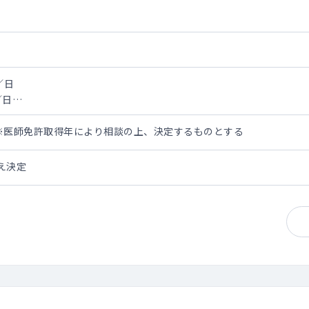
／日
／日
0万円※医師免許取得年により相談の上、決定するものとする
来として週4コマ、1コマ20名程度を想定
え決定
当する想定（脳神経外科疾患患者に限る）
し。
にて週3コマを担当
ークインで2-3件程度