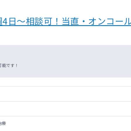
週4日～相談可！当直・オンコー
可能です！
治療