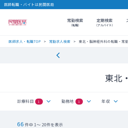
医師転職・バイトは民間医局
常勤検索
定期検索
民間医局
（転職）
（アルバイト）
医師求人・転職TOP
常勤求人検索
東北・脳神経外科の転職・常
東北
診療科目
勤務地
年収
1
1
66
件中 1～ 20件を表示