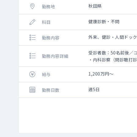
秋田県
勤務地
健康診断・不問
科目
外来、健診・人間ドッ
勤務内容
受診者数：50名前後／
勤務内容詳細
・内科診察（問診聴打
・2診体制で午前最大9
・予約状況により、特
1,200万円～
給与
・腹部エコー、心電図
・女性フロア/男性フロ
週5日
勤務日数
・外来診療：有り（二
※今後保険診療も拡充
■読影について
※以下の読影が発生し
・X線読影（胸部・胃部