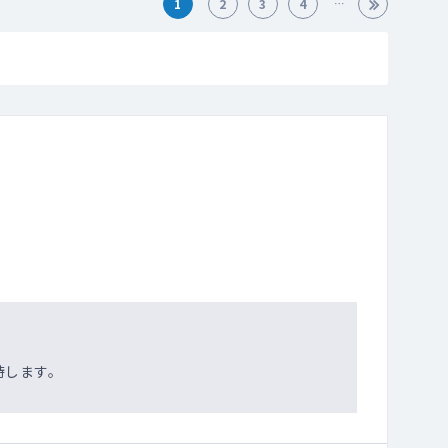
1
2
3
4
待します。