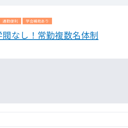
エコー）
）
通勤便利
学会補助あり
。
学閥なし！常勤複数名体制
 胃部 ・可能なら乳腺の一次読影）
をはじめとした常勤医がフォローします。
・乳腺