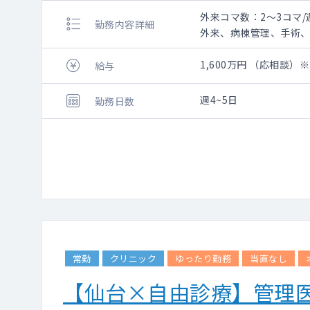
外来コマ数：2～3コマ/
勤務内容詳細
外来、病棟管理、手術
外来コマ数：2～3コマ/
1,600万円 （応相談
給与
受け持ち病床数：約10
週4~5日
勤務日数
常勤
クリニック
ゆったり勤務
当直なし
【仙台×自由診療】管理