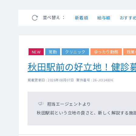
並べ替え ：
新着順
給与順
おすす
NEW
常勤
クリニック
ゆったり勤務
残業
秋田駅前の好立地！健診
掲載更新日 : 2026年08月07日 案件番号 : 26-JI314836
担当エージェントより
秋田駅前という立地の良さと、新しく解説する施