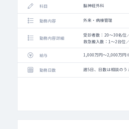
脳神経外科
科目
外来・病棟管理
勤務内容
受診者数：20～30名位
勤務内容詳細
救急搬入数：1～2台位
常勤医師：2名
1,000万円～2,00
給与
＜日勤＞
外来診療：脳神経外科外
週5日、日数は相談のう
勤務日数
病棟管理：1名程度を担
手術：現在ほぼ手術な
夕診：17:00～19:00
＜当直＞
病棟管理
救急対応：救急車・ウォ