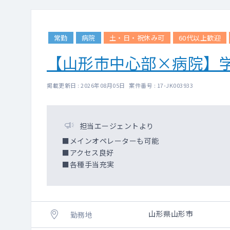
・乳腺読影（マンモ・
・心電図読影
・腹部エコー読影
・CT読影（胸部・腹部
常勤
病院
土・日・祝休み可
60代以上歓迎
検査技師と読影もあり
【山形市中心部×病院】
結果判定・説明（胸部・
専門外の場合は、院長
掲載更新日 : 2026年08月05日 案件番号 : 17-JK003933
遠隔読影あり
二次読影：胸部・胃部
担当エージェントより
■メインオペレーターも可能
■アクセス良好
■各種手当充実
山形県山形市
勤務地