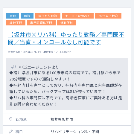
常勤
病院
ゆったり勤務
土・日・祝休み可
60代以上歓迎
経験不問
専門医資格不問
通勤便利
【坂井市×リハ科】ゆったり勤務／専門医不
問／当直・オンコールなし可能です
掲載更新日 : 2026年06月24日 案件番号 : 24-JJ005897
担当エージェントより
◆福井県坂井市にある100床未満の病院です。福井駅から車で
20分程度ですので通勤しやすい！
◆神経内科を専門としており、神経内科専門医と内科医師が在
籍しているため、バックアップ体制が整っています！
◆リハ科の専門医は不問です。高齢者医療にご興味ある方は是
非お問い合わせください！
勤務地
福井県坂井市
科目
リハビリテーション科・不問