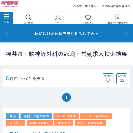
民間医局
ヘルプ
問い合わせ
医師採用ご担当者様へ
求人検索
マイページ
お気に入り
保存済みの
検索条件
秋にむけた転職を無料相談してみる
福井県・脳神経外科の転職・常勤求人検索結果
8
並べ替え
条件保存
件中 1～ 8件を表示
1
常勤
老健・介護医療院
ゆったり勤務
土・日・祝休み可
当直なし
60代以上歓迎
経験不問
院長・管理職募集