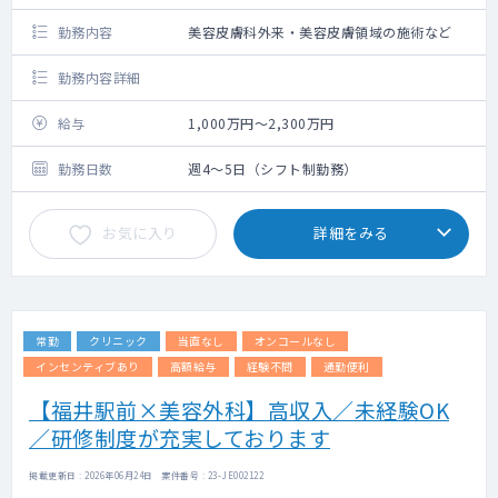
勤務内容
美容皮膚科外来・美容皮膚領域の施術など
勤務内容詳細
給与
1,000万円～2,300万円
勤務日数
週4～5日（シフト制勤務）
お気に入り
詳細をみる
常勤
クリニック
当直なし
オンコールなし
インセンティブあり
高額給与
経験不問
通勤便利
【福井駅前×美容外科】高収入／未経験OK
／研修制度が充実しております
掲載更新日 : 2026年06月24日 案件番号 : 23-JE002122