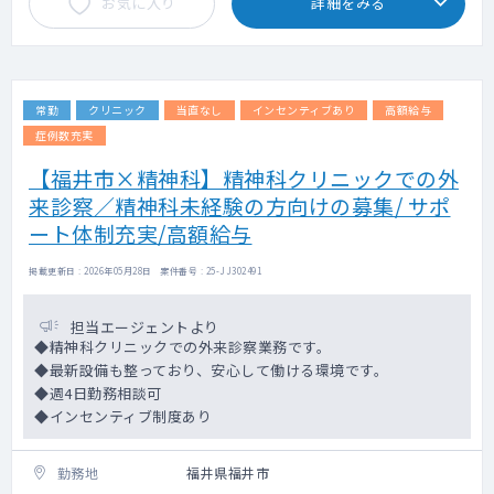
お気に入り
詳細をみる
常勤
クリニック
当直なし
インセンティブあり
高額給与
症例数充実
【福井市×精神科】精神科クリニックでの外
来診察／精神科未経験の方向けの募集/ サポ
ート体制充実/高額給与
掲載更新日 : 2026年05月28日 案件番号 : 25-JJ302491
担当エージェントより
◆精神科クリニックでの外来診察業務です。
◆最新設備も整っており、安心して働ける環境です。
◆週4日勤務相談可
◆インセンティブ制度あり
勤務地
福井県福井市