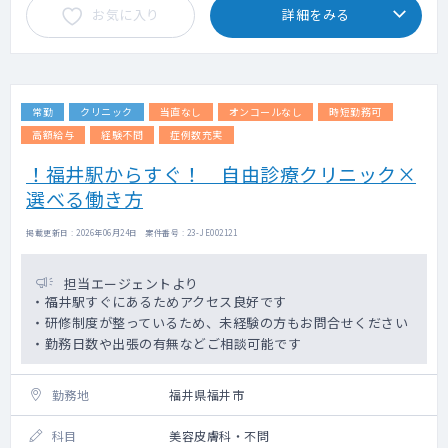
お気に入り
詳細をみる
常勤
クリニック
当直なし
オンコールなし
時短勤務可
高額給与
経験不問
症例数充実
！福井駅からすぐ！ 自由診療クリニック×
選べる働き方
掲載更新日 : 2026年06月24日 案件番号 : 23-JE002121
担当エージェントより
・福井駅すぐにあるためアクセス良好です
・研修制度が整っているため、未経験の方もお問合せください
・勤務日数や出張の有無などご相談可能です
勤務地
福井県福井市
科目
美容皮膚科・不問