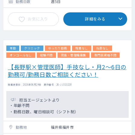
オペはほとんどなく、あったとしても軽度の
勤務日数
週5日
オペのみです。
（オペ無しのご相談も可能です）
お気に入り
詳細をみる
常勤
クリニック
ゆったり勤務
残業なし
当直なし
オンコールなし
経験不問
院長・管理職募集
専門医資格不問
【長野駅×管理医師】手技なし・月2～6日の
勤務可/勤務日数ご相談ください！
掲載更新日 : 2026年06月24日 案件番号 : 26-JJ313228
担当エージェントより
・年齢不問
・勤務日数、曜日相談可（シフト制）
勤務地
福井県福井市