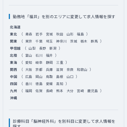
勤務地「福井」を別のエリアに変更して求人情報を探す
北海道
（
）
東北
青森
岩手
宮城
秋田
山形
福島
（
）
関東
東京
千葉
埼玉
神奈川
茨城
栃木
群馬
（
）
甲信越
山梨
長野
新潟
（
）
北陸
富山
石川
福井
（
）
東海
愛知
岐阜
静岡
三重
（
）
関西
大阪
京都
兵庫
滋賀
奈良
和歌山
（
）
中国
広島
岡山
鳥取
島根
山口
（
）
四国
香川
徳島
愛媛
高知
（
）
九州
福岡
佐賀
長崎
熊本
大分
宮崎
鹿児島
沖縄
診療科目「脳神経外科」を別科目に変更して求人情報を
探す