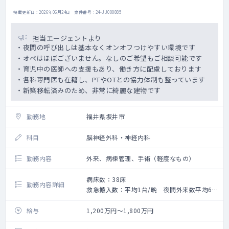
掲載更新日 : 2026年06月24日 案件番号 : 24-JJ000885
担当エージェントより
・夜間の呼び出しは基本なくオンオフつけやすい環境です
・オペはほぼございません。なしのご希望もご相談可能です
・育児中の医師への支援もあり、働き方に配慮しております
・各科専門医も在籍し、PTやOTとの協力体制も整っています
・新築移転済みのため、非常に綺麗な建物です
勤務地
福井県坂井市
科目
脳神経外科・神経内科
勤務内容
外来、病棟管理、手術（軽度なもの）
病床数：38床
勤務内容詳細
救急搬入数：平均1台/晩 夜間外来数平均6
名位/晩
リハビリテーション病棟の管理業務及び外来
給与
1,200万円～1,800万円
をご対応いただきます。