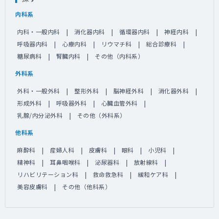
内科系
内科・一般内科
消化器内科
循環器内科
神経内科
呼吸器内科
心療内科
リウマチ科
総合診療科
糖尿病科
腎臓内科
その他（内科系）
外科系
外科・一般外科
整形外科
脳神経外科
消化器外科
形成外科
呼吸器外科
心臓血管外科
乳腺/内分泌外科
その他（外科系）
他科系
麻酔科
産婦人科
皮膚科
眼科
小児科
精神科
耳鼻咽喉科
泌尿器科
放射線科
リハビリテーション科
救命救急科
緩和ケア科
美容皮膚科
その他（他科系）