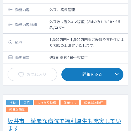
勤務内容
外来、病棟管理
外来数：週2コマ程度（AMのみ）※10～15
勤務内容詳細
名/コマ
【外来】
外来担当コマ数：コマ程/週（AMのみ）
1,300万円～1,500万円※ご経験や専門性によ
給与
外来数：10～20名弱/コマ
り相談の上決定いたします。
※診療体制：2～3診
※一般内科診療対応が可能であれば問題あり
勤務日数
週5日 ※週4日～相談可
ません
【病棟管理】
お気に入り
詳細をみる
病棟担当数：一般病棟40床、併設老健86床
(一般棟50床、認知症専門棟36床)
【当直・オンコール】
応相談
常勤
病院
ゆったり勤務
残業なし
60代以上歓迎
綺麗な施設
坂井市 綺麗な病院で福利厚生も充実してい
ます