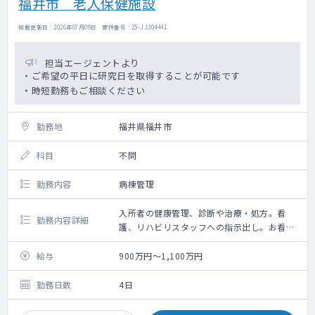
福井市 老人保健施設
掲載更新日 : 2026年07月09日 案件番号 : 25-JJ304441
担当エージェントより
・ご希望の平日に研究日を取得することが可能です
・時短勤務もご相談ください
勤務地
福井県福井市
科目
不問
勤務内容
病棟管理
入所者の健康管理、診断や治療・処方。看
勤務内容詳細
護、リハビリスタッフへの指示出し。お看取
り。
管理会議への参加等
給与
900万円～1,100万円
勤務日数
4日