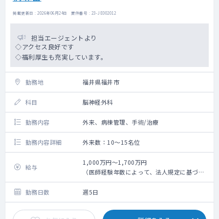
掲載更新日 : 2026年06月24日 案件番号 : 23-JE002012
担当エージェントより
◇アクセス良好です
◇福利厚生も充実しています。
勤務地
福井県福井市
科目
脳神経外科
勤務内容
外来、病棟管理、手術/治療
勤務内容詳細
外来数：10～15名位
1,000万円～1,700万円
給与
（医師経験年数によって、法人規定に基づ
き、給与試算）
勤務日数
週5日