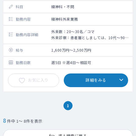
科目
精神科・不問
勤務内容
精神科外来業務
外来数：20～30名／コマ
勤務内容詳細
外来診察：患者層としましては、10代～90代
まで幅広い年齢層の患者様が来院されます。
主にうつ病・不眠症・発達障害の
給与
1,600万円～2,500万円
対応を行っています。
勤務日数
週5日 ※週4日～相談可
お気に入り
詳細をみる
1
8
件中 1～ 8件を表示
求人検索に戻る