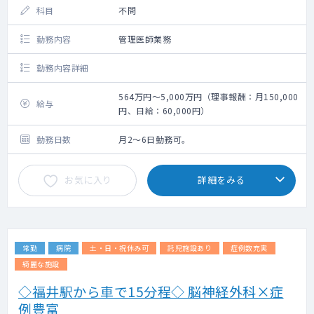
科目
不問
勤務内容
管理医師業務
勤務内容詳細
564万円～5,000万円（理事報酬：月150,000
給与
円、日給：60,000円）
勤務日数
月2～6日勤務可。
お気に入り
詳細をみる
常勤
病院
土・日・祝休み可
託児施設あり
症例数充実
綺麗な施設
◇福井駅から車で15分程◇ 脳神経外科×症
例豊富