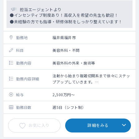
担当エージェントより
●インセンティブ制度あり！高収入を希望の先生も歓迎！
●未経験の方でも指導・研修体制をしっかり整えています！
勤務地
福井県福井市
科目
美容外科・不問
勤務内容
美容外科の外来・施術等
注射から始まり複雑切開系まで徐々にステッ
勤務内容詳細
プアップしていきます。
骨を削るような大掛かりなオペまでは実施し
ていません。
給与
2,500万円～
現状では下肢静脈瘤治療はほとんど行ってお
りません。
勤務日数
週5日（シフト制）
お気に入り
詳細をみる