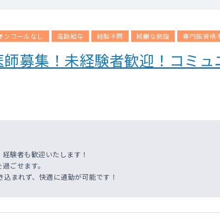
エコー）
）
オンコールなし
高額給与
経験不問
綺麗な施設
専門医資格
。
医師募集！未経験者歓迎！コミュ
 胃部 ・可能なら乳腺の一次読影）
をはじめとした常勤医がフォローします。
・乳腺
。経験者も歓迎いたします！
を過ごせます。
き込まれず、快適に通勤が可能です！