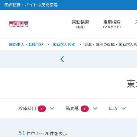
医師転職・バイトは民間医局
常勤検索
定期検索
民間医局
（転職）
（アルバイト）
医師求人・転職TOP
常勤求人検索
東北・眼科の転職・常勤求人
東
診療科目
勤務地
年収
1
1
51
件中 1～ 20件を表示