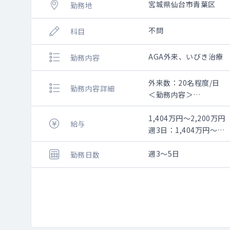
宮城県仙台市青葉区
勤務地
不問
科目
AGA外来、いびき治療
勤務内容
外来数：20名程度/日
勤務内容詳細
＜勤務内容＞
診療内容：カウンセリ
診療体制：医師は1診で
1,404万円～2,200万円
給与
週3日：1,404万円～
完全予約制の患者様の
週5日：2,200万円～
今後の治療とケア方法
週3～5日
勤務日数
患者様により注射などの
AGA未経験の場合、院
ご予約が入っていない
AGAといびき治療に関
外来数は終日20~25