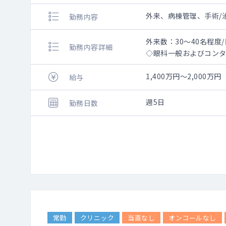
外来、病棟管理、手術/
勤務内容
外来数：30～40名程度/
勤務内容詳細
◇眼科一般およびコン
◇手術内容：白内障手
涙嚢鼻腔吻合術・涙管
1,400万円～2,000万円
給与
◇診察室が4室、オペ室は
手術室顕微鏡(ルメラ)
週5日
勤務日数
蛍光眼底撮影（トプコ
常勤
クリニック
当直なし
オンコールなし