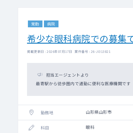
【AGA治療】
業務内容：カウンセリ
常勤
病院
補 足：男性・女性問
同院独自の頭皮注
希少な眼科病院での募集
カウンセリングのうえ
【いびき治療】
掲載更新日 : 2026年07月17日 案件番号 : 26-JI313821
業務内容：カウンセリ
補 足：問診結果に基
患者様の喉の状態に合
担当エージェントより
喉へレーザーを照射し
最寄駅から徒歩圏内で通勤に便利な医療機関です
ローリスクな施術です。
山形県山形市
勤務地
眼科
科目