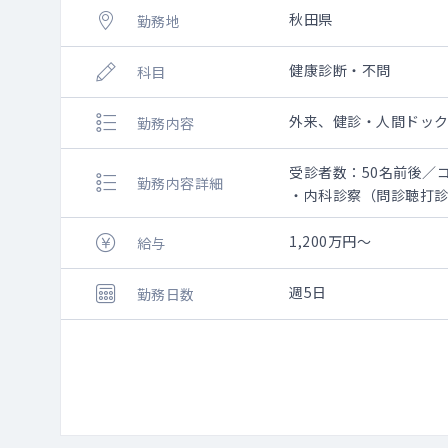
秋田県
勤務地
健康診断・不問
科目
外来、健診・人間ドッ
勤務内容
受診者数：50名前後／
勤務内容詳細
・内科診察（問診聴打
・2診体制で午前最大9
・予約状況により、特
1,200万円～
給与
・腹部エコー、心電図
・女性フロア/男性フロ
週5日
勤務日数
・外来診療：有り（二
※今後保険診療も拡充
■読影について
※以下の読影が発生し
・X線読影（胸部・胃部