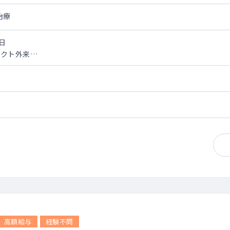
治療
日
タクト外来
術（多焦点眼内レンズ含む）／緑内障手術（インプラント含む）／斜
シリコン挿入術／霰粒腫手術／角膜移植手術／硝子体手術／硝子体
1室(顕微鏡2台)
、コンステレーション、IOLマスター、OCT（カールツァイス）、
ン）、TMS（トーメー）
高額給与
経験不問