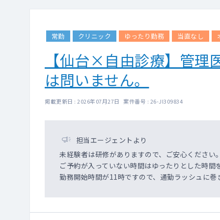
・乳腺読影（マンモ・
・心電図読影
・腹部エコー読影
・CT読影（胸部・腹部
常勤
クリニック
ゆったり勤務
当直なし
検査技師と読影もあり
【仙台×自由診療】管理
結果判定・説明（胸部・
は問いません。
専門外の場合は、院長
遠隔読影あり
二次読影：胸部・胃部
掲載更新日 : 2026年07月27日 案件番号 : 26-JI309834
担当エージェントより
未経験者は研修がありますので、ご安心ください
ご予約が入っていない時間はゆったりとした時間
勤務開始時間が11時ですので、通勤ラッシュに巻