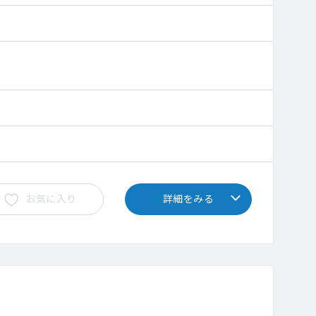
視手術／眼瞼下垂手術／眼瞼内反症手術／翼状片手術／
内手術
お気に入り
詳細をみる