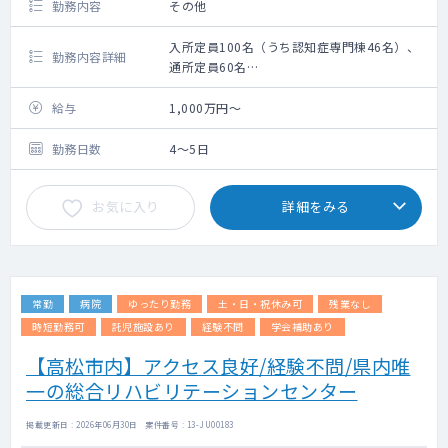
勤務内容
その他
入所定員100名（うち認知症専門棟46名）、
勤務内容詳細
通所定員60名
老健施設の入所者・通所者の健康管理をお願
いします。
給与
1,000万円～
勤務日数
4～5日
お気に入り
詳細をみる
常勤
病院
ゆったり勤務
土・日・祝休み可
残業なし
時短勤務可
託児施設あり
経験不問
学会補助あり
【高松市内】アクセス良好/経験不問/県内唯
一の総合リハビリテーションセンター
掲載更新日 : 2026年06月30日 案件番号 : 13-JU00183