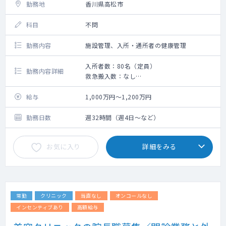
勤務地
香川県高松市
科目
不問
勤務内容
施設管理、入所・通所者の健康管理
入所者数：80名（定員）
勤務内容詳細
救急搬入数：なし
老健施設の入所者・通所者の健康管理をお願
いします。
給与
1,000万円～1,200万円
勤務日数
週32時間（週4日～など）
お気に入り
詳細をみる
常勤
クリニック
当直なし
オンコールなし
インセンティブあり
高額給与