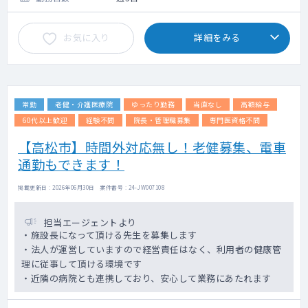
・訪問予定に沿って、施設や患者様のご自宅
へ伺います。（看護師が同行・運転します）
お気に入り
詳細をみる
・モバイルカルテを持参いたします
・オンコールに関しては、24時間体制である
ため当番制で対応して頂くことになります
が、
患者様からのファーストコールは日中（休
常勤
老健・介護医療院
ゆったり勤務
当直なし
高額給与
日も）は事務職員が、夜間は訪問看護ステー
ションの看護師が対応。
60代以上歓迎
経験不問
院長・管理職募集
専門医資格不問
その上で当番医師に連絡をするという流れ
【高松市】時間外対応無し！老健募集、電車
になっています。（オンコール担当頻度は年
通勤もできます！
数回程度）
掲載更新日 : 2026年06月30日 案件番号 : 24-JW007108
担当エージェントより
・施設長になって頂ける先生を募集します
・法人が運営していますので経営責任はなく、利用者の健康管
理に従事して頂ける環境です
・近隣の病院とも連携しており、安心して業務にあたれます