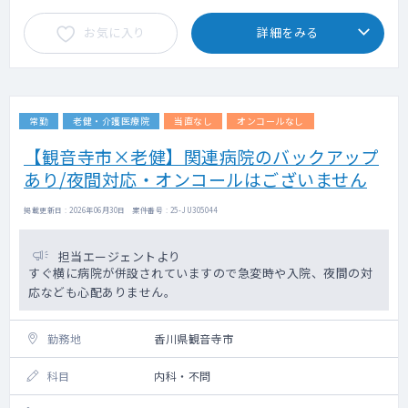
験などをもとに、相談のうえで決定となりま
お気に入り
詳細をみる
す。
ご要望など、お気軽にお申し付けください
ませ。
常勤
老健・介護医療院
当直なし
オンコールなし
【観音寺市×老健】関連病院のバックアップ
あり/夜間対応・オンコールはございません
掲載更新日 : 2026年06月30日 案件番号 : 25-JU305044
担当エージェントより
すぐ横に病院が併設されていますので急変時や入院、夜間の対
応なども心配ありません。
勤務地
香川県観音寺市
科目
内科・不問