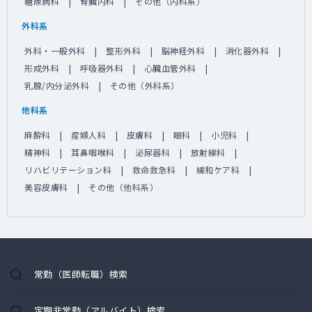
糖尿病科
腎臓内科
その他（内科系）
外科系
外科・一般外科
整形外科
脳神経外科
消化器外科
形成外科
呼吸器外科
心臓血管外科
乳腺/内分泌外科
その他（外科系）
他科系
麻酔科
産婦人科
皮膚科
眼科
小児科
精神科
耳鼻咽喉科
泌尿器科
放射線科
リハビリテーション科
救命救急科
緩和ケア科
美容皮膚科
その他（他科系）
常勤（医師転職）検索
定期非常勤（アルバイト）検索