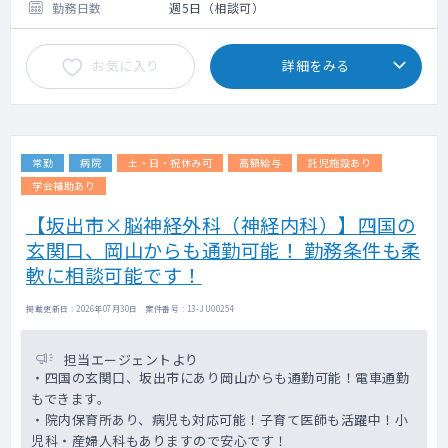
勤務日数
週5日（相談可）
お気に入り
詳細をみる
常勤
病院
土・日・祝休み可
高額給与
託児施設あり
学会補助あり
【坂出市×脳神経外科（神経内科）】四国の
玄関口、岡山からも通勤可能！ 勤務条件も柔
軟に相談可能です！
掲載更新日 : 2026年07月30日 案件番号 : 13-JU00254
担当エージェントより
・四国の玄関口、坂出市にあり岡山からも通勤可能！電車通勤
もできます。
・院内保育所あり、病児も対応可能！子育て医師も活躍中！小
児科・産婦人科もありますので安心です！