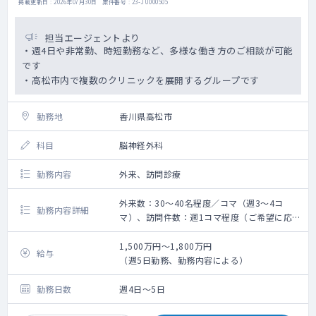
掲載更新日 : 2026年07月30日 案件番号 : 23-JU000505
担当エージェントより
・週4日や非常勤、時短勤務など、多様な働き方のご相談が可能
です
・高松市内で複数のクリニックを展開するグループです
勤務地
香川県高松市
科目
脳神経外科
勤務内容
外来、訪問診療
外来数：30～40名程度／コマ（週3～4コ
勤務内容詳細
マ）、訪問件数：週1コマ程度（ご希望に応ず
る）
救急搬入数：無
1,500万円～1,800万円
給与
手術数：無
（週5日勤務、勤務内容による）
勤務日数
週4日～5日