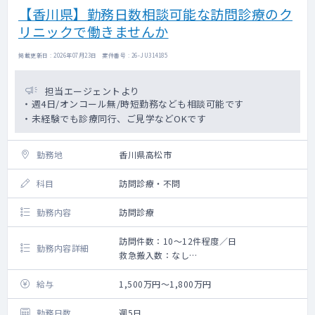
【香川県】勤務日数相談可能な訪問診療のク
リニックで働きませんか
掲載更新日 : 2026年07月23日 案件番号 : 26-JU314185
担当エージェントより
・週4日/オンコール無/時短勤務なども相談可能です
・未経験でも診療同行、ご見学などOKです
勤務地
香川県高松市
科目
訪問診療・不問
勤務内容
訪問診療
訪問件数：10～12件程度／日
勤務内容詳細
救急搬入数：なし
・クリニック全体で居宅50件、施設全体で
100人以下
給与
1,500万円～1,800万円
居宅中心ですが施設だと1/3カウント（3人
を診て1人診た計算）
勤務日数
週5日