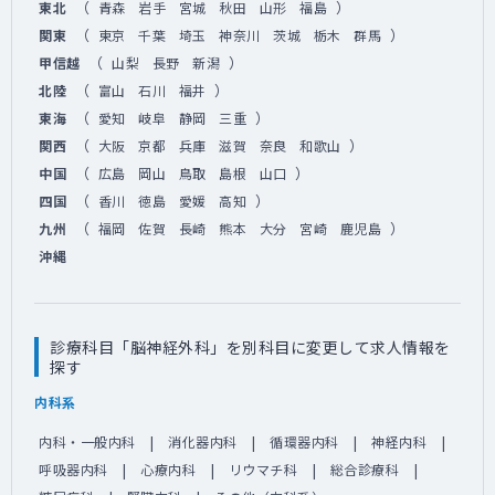
（
）
東北
青森
岩手
宮城
秋田
山形
福島
（
）
関東
東京
千葉
埼玉
神奈川
茨城
栃木
群馬
（
）
甲信越
山梨
長野
新潟
（
）
北陸
富山
石川
福井
（
）
東海
愛知
岐阜
静岡
三重
（
）
関西
大阪
京都
兵庫
滋賀
奈良
和歌山
（
）
中国
広島
岡山
鳥取
島根
山口
（
）
四国
香川
徳島
愛媛
高知
（
）
九州
福岡
佐賀
長崎
熊本
大分
宮崎
鹿児島
沖縄
診療科目「脳神経外科」を別科目に変更して求人情報を
探す
内科系
内科・一般内科
消化器内科
循環器内科
神経内科
呼吸器内科
心療内科
リウマチ科
総合診療科