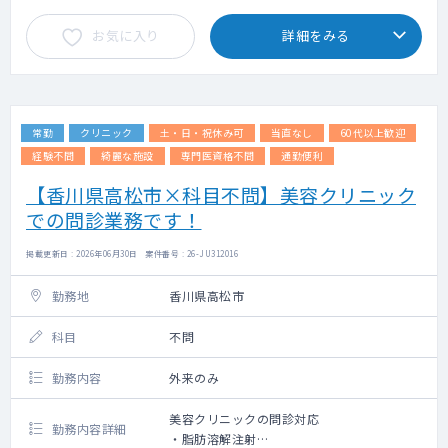
お気に入り
詳細をみる
常勤
クリニック
土・日・祝休み可
当直なし
60代以上歓迎
経験不問
綺麗な施設
専門医資格不問
通勤便利
【香川県高松市×科目不問】美容クリニック
での問診業務です！
掲載更新日 : 2026年06月30日 案件番号 : 26-JU312016
勤務地
香川県高松市
科目
不問
勤務内容
外来のみ
美容クリニックの問診対応
勤務内容詳細
・脂肪溶解注射