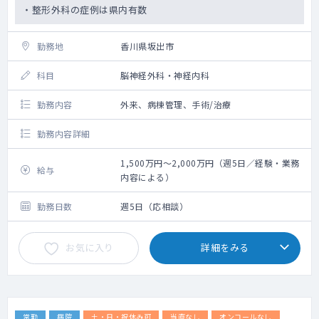
・整形外科の症例は県内有数
勤務地
香川県坂出市
科目
脳神経外科・神経内科
勤務内容
外来、病棟管理、手術/治療
勤務内容詳細
1,500万円～2,000万円（週5日／経験・業務
給与
内容による）
勤務日数
週5日（応相談）
お気に入り
詳細をみる
常勤
病院
土・日・祝休み可
当直なし
オンコールなし