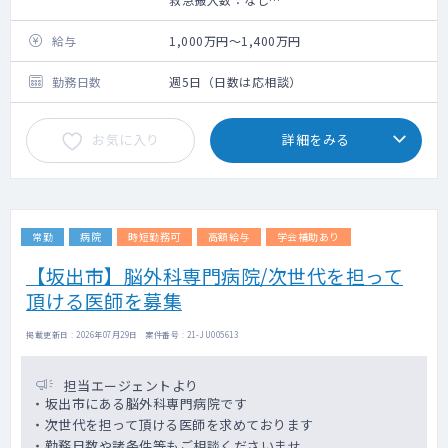
手術数：なし
総合病院の中にある健診センターでの勤務で
給与
1,000万円～1,400万円
す。
基本的に、2診体制にて健診・ドックの診察、
勤務日数
週5日（日数は応相談）
読影、結果説明等を行って頂きます。
お気に入り
詳細をみる
常勤
病院
時短勤務可
高額給与
学会補助あり
【坂出市】脳外科専門病院/次世代を担って
頂ける医師を募集
掲載更新日 : 2026年07月29日 案件番号 : 21-JU005613
担当エージェントより
・坂出市にある脳外科専門病院です
・次世代を担って頂ける医師を求めております
・勤務日数や諸条件等もご相談くださいませ