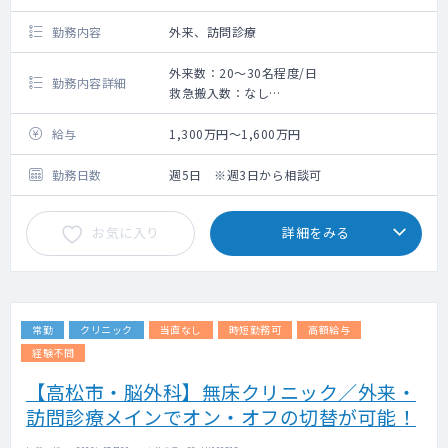
勤務内容
外来、訪問診療
外来数：20～30名程度/日
勤務内容詳細
救急搬入数：なし
施設の在宅訪問診療が中心となります。
給与
1,300万円～1,600万円
また、週1コマほど、認知症・物忘れ外来をお
願いいたします。
勤務日数
週5日 ※週3日から相談可
基本的に、院長との2診体制となります。
お気に入り
詳細をみる
常勤
クリニック
当直なし
時短勤務可
高額給与
経験不問
【高松市・脳外科】無床クリニック／外来・
訪問診療メインでオン・オフの切替が可能！