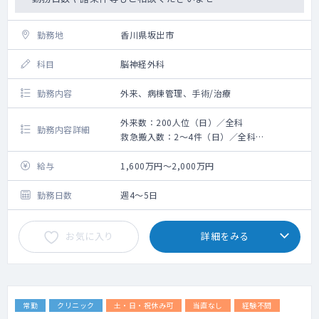
勤務地
香川県坂出市
科目
脳神経外科
勤務内容
外来、病棟管理、手術/治療
外来数：200人位（日）／全科
勤務内容詳細
救急搬入数：2～4件（日）／全科
手術症例数：15件位（月）
給与
1,600万円～2,000万円
勤務日数
週4～5日
お気に入り
詳細をみる
常勤
クリニック
土・日・祝休み可
当直なし
経験不問