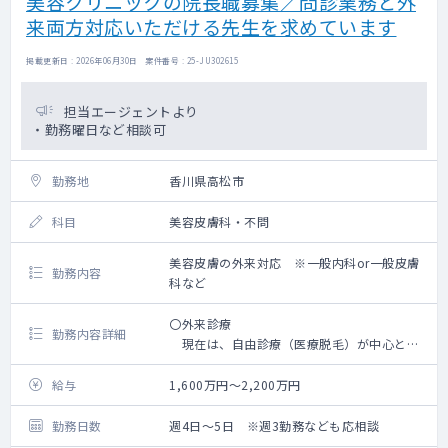
美容クリニックの院長職募集／問診業務と外
来両方対応いただける先生を求めています
掲載更新日 : 2026年06月30日 案件番号 : 25-JU302615
担当エージェントより
・勤務曜日など相談可
勤務地
香川県高松市
科目
美容皮膚科・不問
美容皮膚の外来対応 ※一般内科or一般皮膚
勤務内容
科など
〇外来診療
勤務内容詳細
現在は、自由診療（医療脱毛）が中心とな
っておりますが、
今後は自由診療に加えて、保険診療も実施
給与
1,600万円～2,200万円
したいといった構想もございます。
（一般内科外来・皮膚科外来など）
勤務日数
週4日～5日 ※週3勤務なども応相談
具体的な勤務内容は、先生のご希望やご経