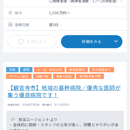
〇病棟管理（病棟管理数：17～20床程度）
〇外来の対応
〇リハ指示
給与
1,500万円～
〇各種検査・治療の実施
〇多職種連携（カンファレンス・症例検討
勤務日数
週5日
等）
〇脳梗塞・脳出血後の全身管理
お気に入り
詳細をみる
〇意識障害患者の管理
〇認知症や廃用症候群の対応
〇誤嚥性肺炎や尿路感染など内科管理
〇胃瘻・気管切開管理
〇リハビリ継続の指示
常勤
病院
土・日・祝休み可
時短勤務可
託児施設あり
〇家族説明
〇看取り対応
60代以上歓迎
経験不問
綺麗な施設
専門医資格不問
〇定期回診
【観音寺市】地域の基幹病院／優秀な医師が
〇他院との転院調整
集う優良病院です！
掲載更新日 : 2026年07月30日 案件番号 : 19-JU002078
担当エージェントより
・全体的に医師・スタッフの士気が高く、研鑽とやりがいがあ