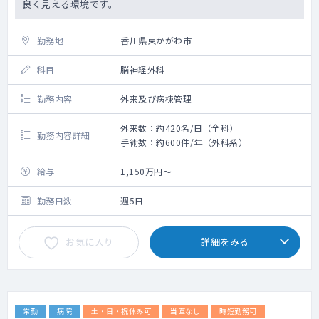
良く見える環境です。
勤務地
香川県東かがわ市
科目
脳神経外科
勤務内容
外来及び病棟管理
外来数：約420名/日（全科）
勤務内容詳細
手術数：約600件/年（外科系）
給与
1,150万円～
勤務日数
週5日
お気に入り
詳細をみる
常勤
病院
土・日・祝休み可
当直なし
時短勤務可