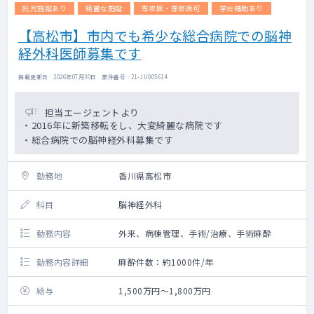
託児施設あり
綺麗な施設
専攻医・専修医可
学会補助あり
【高松市】市内でも希少な総合病院での脳神
経外科医師募集です
掲載更新日 : 2026年07月30日 案件番号 : 21-JU005614
担当エージェントより
・2016年に新築移転をし、大変綺麗な病院です
・総合病院での脳神経外科募集です
勤務地
香川県高松市
科目
脳神経外科
勤務内容
外来、病棟管理、手術/治療、手術麻酔
勤務内容詳細
麻酔件数：約1000件/年
給与
1,500万円～1,800万円