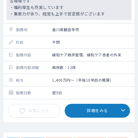
る環境です
・福利厚生も充実しています
・集患力があり、経営も上手で安定感がございます
勤務地
香川県観音寺市
科目
不問
勤務内容
緩和ケア病床管理、緩和ケア患者の外来
勤務内容詳細
病床数：12床
給与
1,400万円～（卒後10年目の概算）
勤務日数
週5日
お気に入り
詳細をみる