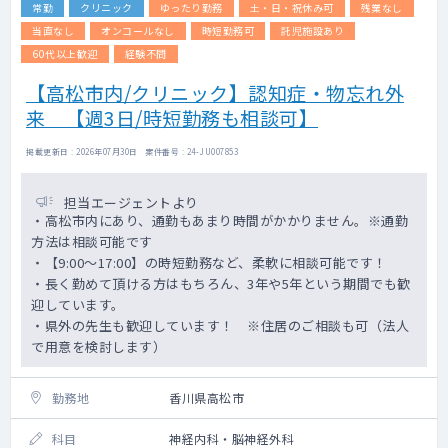
常勤
クリニック
ゆったり勤務
土・日・祝休み可
残業なし
当直なし
オンコールなし
時短勤務可
託児施設あり
60代以上歓迎
経験不問
【高松市内/クリニック】認知症・物忘れ外
来 【週3日/時短勤務も相談可】
掲載更新日 : 2026年07月30日 案件番号 : 24-JU007853
担当エージェントより
・高松市内にあり、通勤もあまり時間がかかりません。※通勤
方法は相談可能です
・【9:00～17:00】の時短勤務など、柔軟に相談可能です！
・長く勤めて頂ける方はもちろん、3年や5年という期間でも歓
迎しています。
・県外の先生も歓迎しています！ ※住居のご相談も可（法人
で用意を検討します）
勤務地
香川県高松市
科目
神経内科・脳神経外科