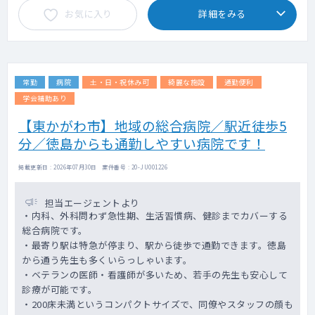
お気に入り
詳細をみる
常勤
病院
土・日・祝休み可
綺麗な施設
通勤便利
学会補助あり
【東かがわ市】地域の総合病院／駅近徒歩5
分／徳島からも通勤しやすい病院です！
掲載更新日 : 2026年07月30日 案件番号 : 20-JU001226
担当エージェントより
・内科、外科問わず急性期、生活習慣病、健診までカバーする
総合病院です。
・最寄り駅は特急が停まり、駅から徒歩で通勤できます。徳島
から通う先生も多くいらっしゃいます。
・ベテランの医師・看護師が多いため、若手の先生も安心して
診療が可能です。
・200床未満というコンパクトサイズで、同僚やスタッフの顔も