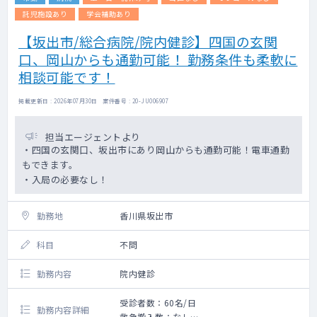
託児施設あり
学会補助あり
【坂出市/総合病院/院内健診】四国の玄関
口、岡山からも通勤可能！ 勤務条件も柔軟に
相談可能です！
掲載更新日 : 2026年07月30日 案件番号 : 20-JU006907
担当エージェントより
・四国の玄関口、坂出市にあり岡山からも通勤可能！電車通勤
もできます。
・入局の必要なし！
勤務地
香川県坂出市
科目
不問
勤務内容
院内健診
受診者数：60名/日
勤務内容詳細
救急搬入数：なし