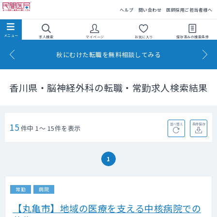
民間医局
ヘルプ
問い合わせ
医師採用ご担当者様へ
求人検索
マイページ
お気に入り
保存済みの
検索条件
秋にむけた転職を無料相談してみる
香川県・脳神経外科の転職・常勤求人検索結果
15
並べ替え
条件保存
件中 1～ 15件を表示
1
常勤
病院
【丸亀市】地域の医療を支える中核病院での