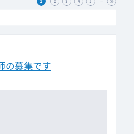
1
2
3
4
5
師の募集です