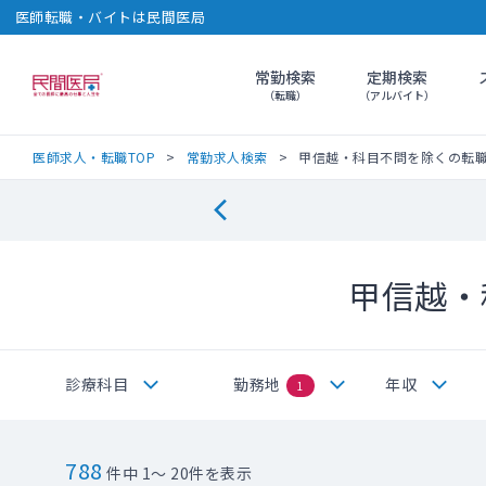
医師転職・バイトは民間医局
常勤検索
定期検索
民間医局
（転職）
（アルバイト）
医師求人・転職TOP
常勤求人検索
甲信越・科目不問を除くの転
甲信越・
診療科目
勤務地
年収
1
788
件中 1～ 20件を表示