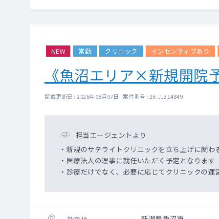
NEW
常勤
クリニック
インセンティブあり
《魚沼エリア×新規開院
掲載更新日 : 2026年08月07日 案件番号 : 26-JJ314849
担当エージェントより
・新規のサテライトクリニックを立ち上げに関わ
・医療法人の理事に就任いただく予定となります
・診療だけでなく、必要に応じてクリニックの運
新潟県魚沼市