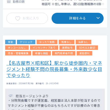
勤務日数
※業務内容に、乳房触診は含まれておりませ
＜モデル給与＞
相談可 ※但し年俸は、週5日勤務報酬の8掛計
ん。
※ご経験6年目の場合730万円、ご経験10年目
算となります ）
の場合1,040万円、ご経験20年目の場合
お気に入り
詳細をみる
・電子カルテ有（メーカー：ソフトウエアサ
1,330万円、ご経験30年目の場合1,610万円
ービス）
※但し、スキル等に応じてこの限りではない
・オーダーリング有（メーカー：ソフトウエ
※上記年俸幅は、採用面談での人物評価、業
アサービス）
務内容詳細、個々スキルに応じて最終決定さ
・PACS有（メーカー：富士医療ソリューショ
せていただきます。
常勤
クリニック
ゆったり勤務
残業なし
当直なし
ンズ）
オンコールなし
インセンティブあり
高額給与
60代以上歓迎
院長・管理職募集
綺麗な施設
専門医資格不問
通勤便利
【名古屋市×昭和区】駅から徒歩圏内・マネ
ジメント経験不問の院長募集・外来数少な目
でゆったり
掲載更新日 : 2026年07月24日 案件番号 : 26-JH314540
担当エージェントより
・分院院長職ですが運営面、経営面は法人本部が担当するので
マネジメント経験が不要なのはもちろんですが診療のみで専念