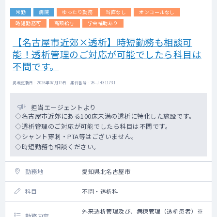
常勤
病院
ゆったり勤務
当直なし
オンコールなし
時短勤務可
高額給与
学会補助あり
【名古屋市近郊×透析】時短勤務も相談可
能！透析管理のご対応が可能でしたら科目は
不問です。
掲載更新日 : 2026年07月15日 案件番号 : 26-JH311731
担当エージェントより
◇名古屋市近郊にある100床未満の透析に特化した施設です。
◇透析管理のご対応が可能でしたら科目は不問です。
◇シャント穿刺・PTA等はございません。
◇時短勤務も相談ください。
勤務地
愛知県北名古屋市
科目
不問・透析科
外来透析管理及び、病棟管理（透析患者）※
勤務内容