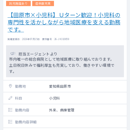
で、先生が患者さんのお話に集中いただける
託児施設あり
症例数充実
環境づくりを務めております。
【田原市×小児科】Ｕターン歓迎！小児科の
常駐の心理士がおりますので、カウンセリン
専門性を活かしながら地域医療を支える勤務
グをご案内いただくことが可能です。
です。
掲載更新日 : 2026年07月15日 案件番号 : 26-JH310859
担当エージェントより
市内唯一の総合病院として地域医療に取り組んでおります。
土日祝日休みで福利厚生も充実しており、働きやすい環境で
す。
勤務地
愛知県田原市
科目
小児科
勤務内容
外来、病棟管理
勤務内容詳細