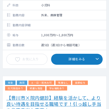
※開設可能な院は現時点では限られるため、
科目
小児科
勤務院・対象患者数・コマ数については要相
談 ※集患ができるまでは、専門外来の枠の中
勤務内容
外来、病棟管理
で通常の外来も実施いただきます
◇ 検査機器：心電図、HbA1C迅速測定器、ビ
勤務内容詳細
ジュアルリーダー、等
一部の院でレントゲン・エコー
給与
1,000万円～1,800万円
あり
◇ 電子カルテ：クリアス（Donuts社製）
勤務日数
週5日（週3日から相談可能）
《その他》
・診察中に不明点があれば、専用のLINEです
お気に入り
詳細をみる
ぐに専門医に相談できる環境があります。
常勤
病院
土・日・祝休み可
残業なし
高額給与
託児施設あり
綺麗な施設
学会補助あり
【豊川市×院内健診】経験を活かして、より
良い待遇を目指せる職場です！引っ越し手当