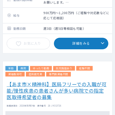
お願いします。
法人内の関連施設（病院隣接）の50～60名程
度をメインに、近隣の居宅も1～3件程お願い
900万円～1,200万円（ご経験や対応数などに
給与
致します。
応じて応相談）
外来は一般内科外来をはじめ、先生のご専門
に応じてお願いしております。
勤務日数
週3日（週5日等相談も可能）
お気に入り
詳細をみる
常勤
病院
ゆったり勤務
託児施設あり
経験不問
資格取得可
症例数充実
専門医資格不問
【あま市×精神科】医局フリーでの入職が可
能/慢性疾患の患者さんが多い病院での指定
医取得希望者の募集
掲載更新日 : 2026年08月04日 案件番号 : 26-JH313726