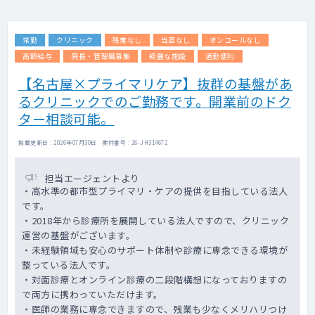
常勤
クリニック
残業なし
当直なし
オンコールなし
高額給与
院長・管理職募集
綺麗な施設
通勤便利
【名古屋×プライマリケア】抜群の基盤があ
るクリニックでのご勤務です。開業前のドク
ター相談可能。
掲載更新日 : 2026年07月30日 案件番号 : 26-JH314672
担当エージェントより
・高水準の都市型プライマリ・ケアの提供を目指している法人
です。
・2018年から診療所を展開している法人ですので、クリニック
運営の基盤がございます。
・未経験領域も安心のサポート体制や診療に専念できる環境が
整っている法人です。
・対面診療とオンライン診療の二段階構想になっておりますの
で両方に携わっていただけます。
・医師の業務に専念できますので、残業も少なくメリハリつけ