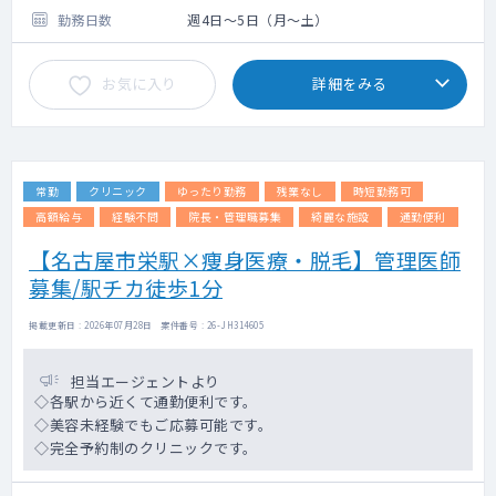
4：検査結果説明
せていただきます。
勤務日数
週4日～5日（月～土）
5：健診スタッフとの連携
6：健診事業運営・品質向上への参画
お気に入り
詳細をみる
電子カルテ（メーカー：CSI-ミライズ）
健診システム（タック）
常勤
クリニック
ゆったり勤務
残業なし
時短勤務可
高額給与
経験不問
院長・管理職募集
綺麗な施設
通勤便利
【名古屋市栄駅×痩身医療・脱毛】管理医師
募集/駅チカ徒歩1分
掲載更新日 : 2026年07月28日 案件番号 : 26-JH314605
担当エージェントより
◇各駅から近くて通勤便利です。
◇美容未経験でもご応募可能です。
◇完全予約制のクリニックです。