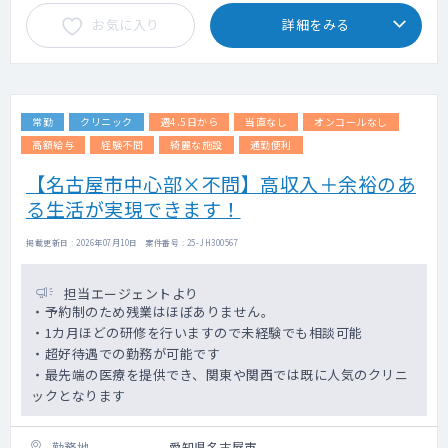
お気に入り
詳細をみる
常勤
クリニック
週4.5日から
当直なし
オンコールなし
高額給与
経験不問
綺麗な施設
通勤便利
【名古屋市中心部×不問】高収入＋余裕のあ
る生活が実現できます！
掲載更新日 : 2026年07月10日 案件番号 : 25-JH300567
担当エージェントより
・予約制のため残業はほぼありません。
・1カ月ほどの研修を行いますので未経験でも相談可能
・超好待遇での勤務が可能です
・最先端の医療を提供でき、関東や関西では既に人気のクリニ
ックとなります
勤務地
愛知県名古屋市