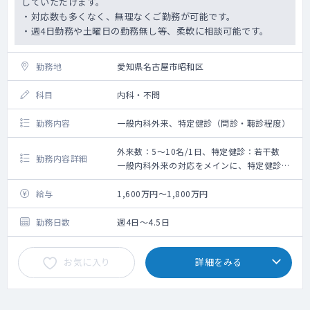
していただけます。
・対応数も多くなく、無理なくご勤務が可能です。
・週4日勤務や土曜日の勤務無し等、柔軟に相談可能です。
勤務地
愛知県名古屋市昭和区
科目
内科・不問
勤務内容
一般内科外来、特定健診（問診・聴診程度）
外来数：5～10名/1日、特定健診：若干数
勤務内容詳細
一般内科外来の対応をメインに、特定健診も
若干数、および可能でしたら同法人のクリニ
ックの健診の読影もお願い致します。
給与
1,600万円～1,800万円
4月開院したばかりですので外来数は5～10名
程度となっております。
勤務日数
週4日～4.5日
お気に入り
詳細をみる