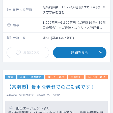
担当病床数：10～20人程度/コマ（目安）※
勤務内容詳細
夕方診療を含む
外来診療をお願いします。
1,200万円～1,600万円（ご経験10年～30年
給与
【外来診療】
目の場合）※ご経験・スキル・人物評価の上
-10～12コマ程度/週（目安）※夕方診察を含
査定
む
勤務日数
週5日(週4日の相談可)
※午前外来、夕方外来等の担当コマ数は、面
談を通じてお話し合いの上で最終確定いたし
お気に入り
詳細をみる
ます。
-受診者数：20～30人程度/コマ（目安）
※当院小児科の入院患者様の多くは、アレル
ギー検査を行う際の数時間滞在。肺炎疑いの
常勤
老健・介護医療院
ゆったり勤務
当直なし
60代以上歓迎
方の入院は稀です。
※小児科の患者様が入院している場合に限
【常滑市】貴重な老健でのご勤務です！
り、日曜・祝日の午前中(1～2時間程度)に病
棟回診のご対応をお願いします。
掲載更新日 : 2026年07月15日 案件番号 : 25-JH307390
・電子カルテ「ソフトマックス」
担当エージェントより
週32時間勤務・フレックスタイム制を導入し、柔軟な勤務体制