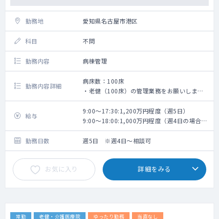
勤務地
愛知県名古屋市港区
科目
不問
勤務内容
病棟管理
病床数：100床
勤務内容詳細
・老健（100床）の管理業務をお願いしま
す。
・夜間対応については無しのご相談も可能で
9:00～17:30:1,200万円程度（週5日）
給与
すが、看取りの場合は出動をお願いする可能
9:00～18:00:1,000万円程度（週4日の場合は
性がございます。
祝日あり※週32時間になるように。リフレッ
（時間外の看取りは年に0～１回程度、そのう
シュ休暇無し）
勤務日数
週5日 ※週4日～相談可
ち金曜日にあたる日の翌日が休みとなるよう
な日に出動をお願いするケースとなり、直近
お気に入り
詳細をみる
10年以上は出動の実績はございません。）
常勤
老健・介護医療院
ゆったり勤務
当直なし