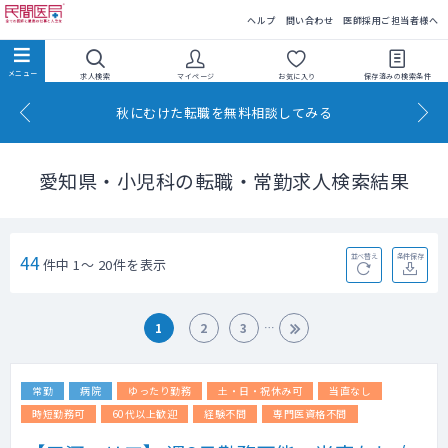
民間医局
ヘルプ
問い合わせ
医師採用ご担当者様へ
求人検索
マイページ
お気に入り
保存済みの
検索条件
秋にむけた転職を無料相談してみる
愛知県・小児科の転職・常勤求人検索結果
44
並べ替え
条件保存
件中 1～ 20件を表示
1
2
3
常勤
病院
ゆったり勤務
土・日・祝休み可
当直なし
時短勤務可
60代以上歓迎
経験不問
専門医資格不問