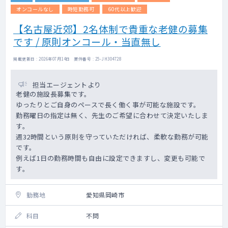
オンコールなし
時短勤務可
60代以上歓迎
【名古屋近郊】2名体制で貴重な老健の募集
です / 原則オンコール・当直無し
掲載更新日 : 2026年07月14日 案件番号 : 25-JH304728
担当エージェントより
老健の施設長募集です。
ゆったりとご自身のペースで長く働く事が可能な施設です。
勤務曜日の指定は無く、先生のご希望に合わせて決定いたしま
す。
週32時間という原則を守っていただければ、柔軟な勤務が可能
です。
例えば1日の勤務時間も自由に設定できますし、変更も可能で
す。
勤務地
愛知県岡崎市
科目
不問