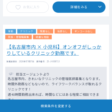
お気に入り
詳細をみる
常勤
クリニック
残業なし
当直なし
オンコールなし
院長・管理職募集
綺麗な施設
【名古屋市内 × 小児科】オンオフがしっか
りしているクリニック勤務です。
掲載更新日 : 2026年07月07日 案件番号 : 25-JH308713
担当エージェントより
名古屋市内、きれいなクリニックの管理医師募集となります。
時間外勤務などもないので、ライフワークバランスが取れるク
リニックです！
週40時間勤務出来れば、時間などにはある程度ご相談できま
す！
検索条件を変更する