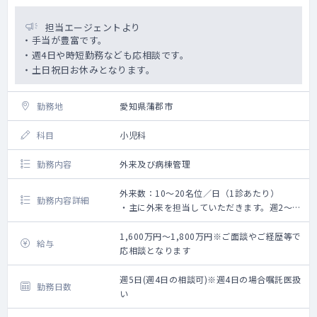
担当エージェントより
・手当が豊富です。
・週4日や時短勤務なども応相談です。
・土日祝日お休みとなります。
勤務地
愛知県蒲郡市
科目
小児科
勤務内容
外来及び病棟管理
外来数：10～20名位／日（1診あたり）
勤務内容詳細
・主に外来を担当していただきます。週2～3
コマ程度。
・日曜日の日直を月に1回程度お願いしており
1,600万円～1,800万円※ご面談やご経歴等で
給与
ます。
応相談となります
週5日(週4日の相談可)※週4日の場合嘱託医扱
勤務日数
い