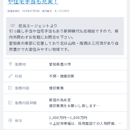
や住宅手当も充実！
掲載更新日 : 2026年07月28日 案件番号 : 26-JH314629
担当エージェントより
引っ越し手当や住宅手当もあり新幹線代も応相談ですので、県
内外問わずお気軽にお問合せ下さい。
愛知県の東部に位置しており北は山地・南西は三河湾があり自
然豊かで大変住みやすい地域です。
勤務地
愛知県豊川市
科目
不問・健康診断
勤務内容
健診業務
新設の為未定
勤務内容詳細
健診業務をお願いし致します
1：受診者の診察（火・金曜日午後健診有、
15：00～16：30）
1,400万円～1,800万円
給与
2：問診、聴打診
※上記年俸幅は、採用面談での人物評価、業
3：健診判定
務内容詳細、個々スキルに応じて最終決定さ