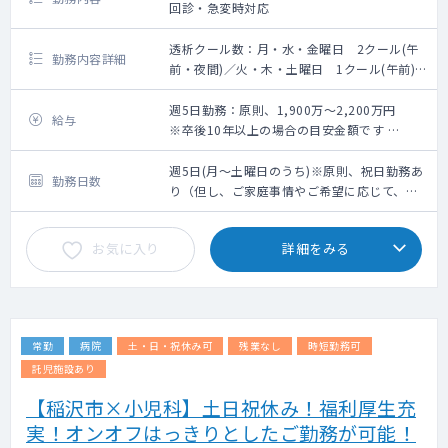
回診・急変時対応
透析クール数：月・水・金曜日 2クール(午
勤務内容詳細
前・夜間)／火・木・土曜日 1クール(午前)
■業務内容：外来透析管理及び、病棟管理(透
析患者)（回診・急変時対応）
週5日勤務：原則、1,900万～2,200万円
給与
・月水金：月水金は午前と夜間の2クール
※卒後10年以上の場合の目安金額です
・火木土：午前の1クールのみ
※個々の詳細金額は、面談を経たうえでの人
・入院透析管理：最大100人（100床）
物評価、スキル、勤務条件による
週5日(月～土曜日のうち)※原則、祝日勤務あ
勤務日数
・夜間透析の実施：有(月水金) ※最終透析開
り（但し、ご家庭事情やご希望に応じて、祝
始時刻：18:30/最終透析終了時刻：22:30
日休みも応相談）
※腹膜透析の実施：有
お気に入り
詳細をみる
常勤
病院
土・日・祝休み可
残業なし
時短勤務可
託児施設あり
【稲沢市×小児科】土日祝休み！福利厚生充
実！オンオフはっきりとしたご勤務が可能！