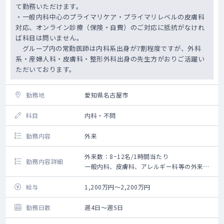
て勤務いただけます。
・一般内科中心のプライマリケア・プライマリレベルの皮膚科
対応、オンライン診療（保険・自費）のご対応に抵抗がなけれ
ば科目は問いません。
グループ内の常勤医師は内科系出身が7割程度ですが、外科
系・産婦人科・皮膚科・整形外科出身の先生方がおりご活躍い
ただいております。
勤務地
愛知県名古屋市
科目
内科・不問
勤務内容
外来
外来数：8~12名/1時間当たり
勤務内容詳細
一般内科、皮膚科、アレルギー科等の外来診
療、オンライン診療等をお願いいたします。
◇外来診療
給与
1,200万円～2,200万円
└ 診療体制：1～3診制 ※所属院による
└ 主な患者層：50代以下のビジネスマンや近
勤務日数
週4日～週5日
隣住民等（50代以下が患者全体の9割）