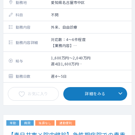
勤務地
愛知県名古屋市中区
科目
不問
勤務内容
外来、自由診療
対応数：4～6件程度
勤務内容詳細
【業務内容】
痩身医療の問診
1,600万円～2,040万円
給与
週4日1,600万円
週5日2,040万円
※いずれも管理医師手当を含む
勤務日数
週4～5日
お気に入り
詳細をみる
常勤
病院
当直なし
通勤便利
【春日井市×院内健診】急性期病院での貴重