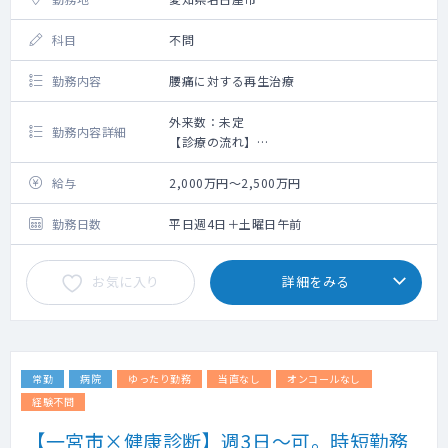
科目
不問
勤務内容
腰痛に対する再生治療
外来数：未定
勤務内容詳細
【診療の流れ】
予約日時当日にMRI撮影・レントゲン検査を
実施
給与
2,000万円～2,500万円
その後、診察を30分～1時間程度じっくり行
い最適な治療プランを提案
勤務日数
平日週4日＋土曜日午前
当日治療希望の患者には、午前に検査・診察
後、午後に治療が可能な場合もございます。
お気に入り
詳細をみる
局所麻酔を行い1箇所あたり10分～30分程度
の治療になります。
外来は完全予約制です。
常勤
病院
ゆったり勤務
当直なし
オンコールなし
経験不問
【一宮市×健康診断】週3日～可。時短勤務