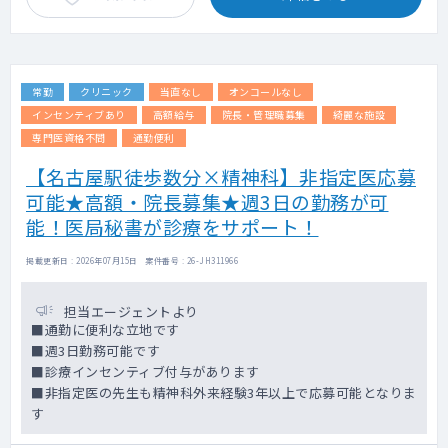
常勤
クリニック
当直なし
オンコールなし
インセンティブあり
高額給与
院長・管理職募集
綺麗な施設
専門医資格不問
通勤便利
【名古屋駅徒歩数分×精神科】非指定医応募
可能★高額・院長募集★週3日の勤務が可
能！医局秘書が診療をサポート！
掲載更新日 : 2026年07月15日 案件番号 : 26-JH311966
担当エージェントより
■通勤に便利な立地です
■週3日勤務可能です
■診療インセンティブ付与があります
■非指定医の先生も精神科外来経験3年以上で応募可能となりま
す