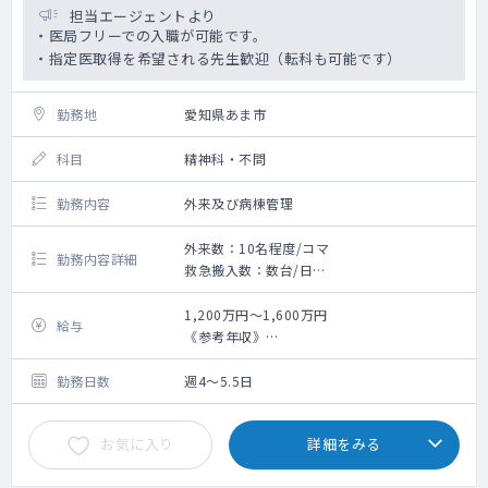
担当エージェントより
・医局フリーでの入職が可能です。
・指定医取得を希望される先生歓迎（転科も可能です）
勤務地
愛知県あま市
科目
精神科・不問
勤務内容
外来及び病棟管理
外来数：10名程度/コマ
勤務内容詳細
救急搬入数：数台/日
外来：週1～2コマ
外来数：10名程度/コマ
1,200万円～1,600万円
給与
主な疾患：統合失調症、うつ病、双極性障
《参考年収》
害、認知症、アルコール依存症等が多いです
・3年目（非指定医）：1200万円（週5日、当
病棟管理：25～30床程度/名
直4回／月の手当を含む）※ご経験等によりご
勤務日数
週4～5.5日
相談の上決定いたします
お気に入り
詳細をみる