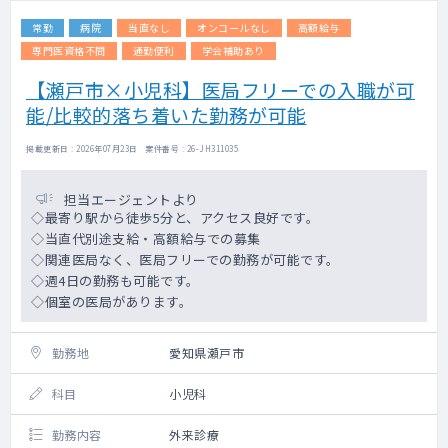
常勤
病院
当直なし
オンコールなし
高額給与
専門医資格不問
通勤便利
学会補助あり
【瀬戸市×小児科】医局フリーでの入職が可
能/比較的落ち着いた勤務が可能
掲載更新日 : 2026年07月23日 案件番号 : 26-JH311035
担当エージェントより
◇最寄り駅から徒歩5分と、アクセス良好です。
◇当直代別途支給・高額給与での募集
◇関連医局なく、医局フリーでの勤務が可能です。
◇週4日の勤務も可能です。
◇個室の医局があります。
勤務地
愛知県瀬戸市
科目
小児科
勤務内容
外来診療