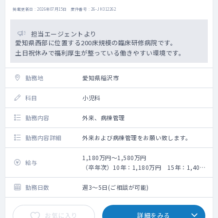
掲載更新日 : 2026年07月15日 案件番号 : 26-JH312262
担当エージェントより
愛知県西部に位置する200床規模の臨床研修病院です。
土日祝休みで福利厚生が整っている働きやすい環境です。
勤務地
愛知県稲沢市
科目
小児科
勤務内容
外来、病棟管理
勤務内容詳細
外来および病棟管理をお願い致します。
1,180万円～1,580万円
給与
（卒年次）10年：1,180万円 15年：1,400
万円 20年：1,580万円
勤務日数
週3～5日(ご相談が可能)
お気に入り
詳細をみる