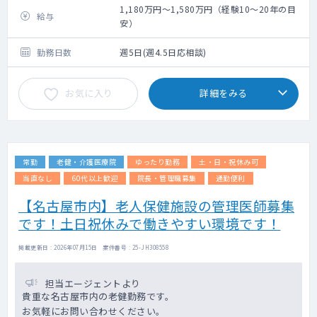
1,180万円～1,580万円（経験10～20年の目
給与
安）
勤務日数
週5日(週4.5日応相談)
お気に入り
詳細をみる
常勤
老健・介護医療院
ゆったり勤務
土・日・祝休み可
当直なし
60代以上歓迎
院長・管理職募集
通勤便利
【名古屋市内】老人保健施設の管理医師募集
です！土日祝休みで働きやすい環境です！
掲載更新日 : 2026年07月15日 案件番号 : 25-JH308558
担当エージェントより
貴重な名古屋市内の老健勤務です。
お気軽にお問い合わせください。