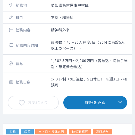
勤務地
愛知県名古屋市中村区
科目
不問・精神科
勤務内容
精神科外来
患者数：70～80人程度/日（30分に再診5人
勤務内容詳細
以上のペース）
外来診療
患者数：70～80人程度/日（30分に再診5人
1,382.5万円～2,080万円（賞与込・院長手当
給与
以上のペース）
込・想定歩合給込）
主な疾患：軽度の神経症圏（適応障害、不安
神経症、うつ病・うつ状態、強迫性障害、パ
シフト制（9日連勤、5日休日） ※週3日～相
勤務日数
ニック障害、不眠症、不安障害、自律神経失
談可
調症、注意欠陥多動性障害、全般性不安障
害、社会不安障害、強迫性障害など）
お気に入り
詳細をみる
年齢層：20～30代が多いです
診療体制：1診制
その他：先生にスムーズな診察をお願いでき
る様、医師1名に対し秘書1名配置致します。
秘書が患者さんのお声がけから書類等の移
常勤
病院
土・日・祝休み可
時短勤務可
高額給与
動、同席し電カル操作のサポートを担うこと