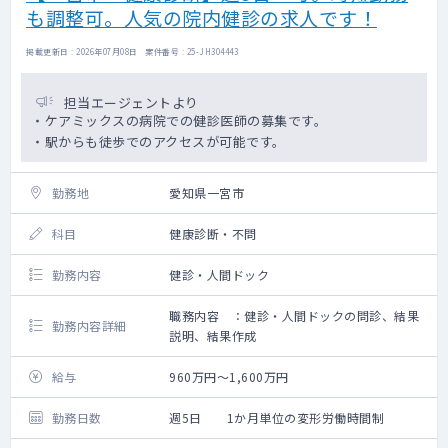
も調整可。人気の院内健診の求人です！
掲載更新日 : 2026年07月08日 案件番号 : 25-JH304443
担当エージェントより
・ケアミックスの病院での健診医師の募集です。
・駅からも徒歩でのアクセスが可能です。
勤務地
愛知県一宮市
科目
健康診断・不問
勤務内容
健診・人間ドック
職務内容 ：健診・人間ドックの問診、結果
勤務内容詳細
説明、結果作成
給与
960万円～1,600万円
勤務日数
週5日 1か月単位の変形労働時間制