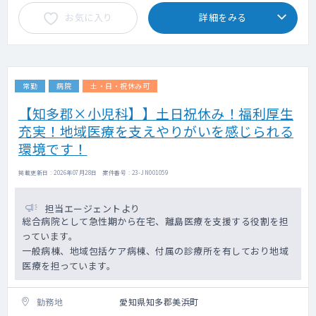
保険診療9割以上
お気に入り
詳細をみる
内科6割・それ以外3割程度
└ 対象年齢：内科・アレルギー科は10歳以
上、皮膚科は6歳以上
◇ オンライン診療：混雑度に応じて各院に割
り振りとなるため、お願いする場合がござい
常勤
病院
土・日・祝休み可
ます。
エビデンスに基づくマニュアルが整備されて
【知多郡×小児科】】土日祝休み！福利厚生
います。
充実！地域医療を支えやりがいを感じられる
看護師の問診後の診察となり、未経験の先生
でも対応が可能な内容です。
環境です！
対面診療とオンライン診療の比重について
は、所属院により異なります。
掲載更新日 : 2026年07月28日 案件番号 : 23-JN001059
※開院間もない医療機関の場合はオンライン
診療の比重が多くなり、
担当エージェントより
安定した集患ができている院であれば対面
総合病院として急性期から在宅、離島医療を支援する役割を担
診療が主となります。
っています。
一般病棟、地域包括ケア病棟、付属の診療所を有しており地域
◇ 専門外来：相談可
医療を担っています。
（例：糖尿病・呼吸器内科（SAS）・リウマ
チ膠原病・循環器内科・頭痛外来など）
※内視鏡や気管支鏡等の機器を必要とするも
勤務地
愛知県知多郡美浜町
のは検討不可