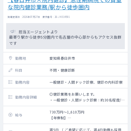
な院内健診業務/駅から徒歩圏内
掲載更新日 : 2026年07月27日 案件番号 : 26-JH314591
担当エージェントより
最寄り駅から徒歩5分圏内で名古屋の中心部からもアクセス抜群
です
勤務地
愛知県春日井市
科目
不問・健康診断
勤務内容
一般健診・人間ドック診察、健診の内科診察
◎健診業務をお願いします。
勤務内容詳細
・一般健診・人間ドック診察：約30名程度/
コマ
・健診の内科診察
730万円～1,610万円
給与
【年俸制】
※業務内容に婦人科健診及び、読影は含まれ
週5日勤務：730～1,610万(ご経験6年～30年
ません
の場合)
週5日 （ ご希望に応じて、週4日勤務も採用