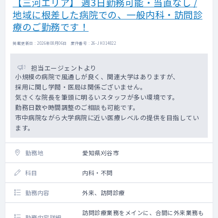
【三河エリア】 週3日勤務可能・当直なし /
地域に根差した病院での、一般内科・訪問診
療のご勤務です！
掲載更新日 : 2026年08月06日 案件番号 : 26-JH314822
担当エージェントより
小規模の病院で風通しが良く、関連大学はありますが、
採用に関し学閥・医局は関係ございません。
気さくな院長を筆頭に明るいスタッフが多い環境です。
勤務日数や時間調整のご相談も可能です。
市中病院ながら大学病院に近い医療レベルの提供を目指してい
ます。
勤務地
愛知県刈谷市
科目
内科・不問
勤務内容
外来、訪問診療
訪問診療業務をメインに、合間に外来業務も
勤務内容詳細