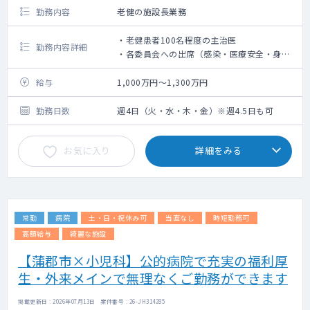
勤務内容
老健の施設長業務
・老健患者100名程度の主治医
勤務内容詳細
・各委員会への出席（感染・医療安全・身体
拘束・褥瘡・虐待防止・スタッフ会議）
・デイケアの管理者としての業務
給与
1,000万円～1,300万円
・行政への届出に管理者として記名
・院内方針の決定
勤務日数
週4日（火・水・木・金）※週4.5日も可
・2ヵ月に1度の理事会（リモート）に出席
お気に入り
詳細をみる
常勤
病院
土・日・祝休み可
当直なし
時短勤務可
高額給与
綺麗な施設
【蒲郡市×小児科】公的病院で充実の福利厚
生・外来メインで無理なくご勤務ができます
掲載更新日 : 2026年07月13日 案件番号 : 26-JH314285