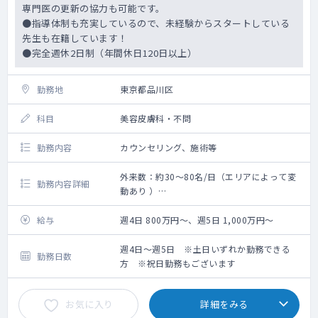
専門医の更新の協力も可能です。
●指導体制も充実しているので、未経験からスタートしている
【その他】
先生も在籍しています！
※朝礼は8:40開始
●完全週休2日制（年間休日120日以上）
※最終受付時間：診察終了の15分前
※予約患者の診療は終了するまで、平日は19
時、土日は13:30を超える場合あり。
勤務地
東京都品川区
＜1日の外来数目安＞
科目
美容皮膚科・不問
9:00～12:00 約30～40名
14:00～15:00 ワクチン接種・乳幼児健診 約
勤務内容
カウンセリング、施術等
10名
15:00～18:30 約30～40名
外来数：約30～80名/日（エリアによって変
勤務内容詳細
動あり ）
皮膚科外来（保険ならびに自費）、レーザ
ー、注射などの対応をお願いいたします
給与
週4日 800万円～、週5日 1,000万円～
主な疾患：しみ、しわ・たるみ、ニキビ、毛
週4日～週5日 ※土日いずれか勤務できる
勤務日数
穴、痩身
方 ※祝日勤務もございます
患者層 ：30～50代がメイン（エリアによっ
て異なります）
お気に入り
詳細をみる