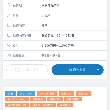
再診患者様：1日10名程度
勤務地
東京都足立区
科目
小児科
勤務内容
外来
勤務内容詳細
受診者数：30～40名/日
給与
1,200万円～1,500万円
勤務日数
週3日～週4日
お気に入り
詳細をみる
常勤
クリニック
ゆったり勤務
残業なし
当直なし
オンコールなし
高額給与
経験不問
綺麗な施設
専門医資格不問
専攻医・専修医可
通勤便利