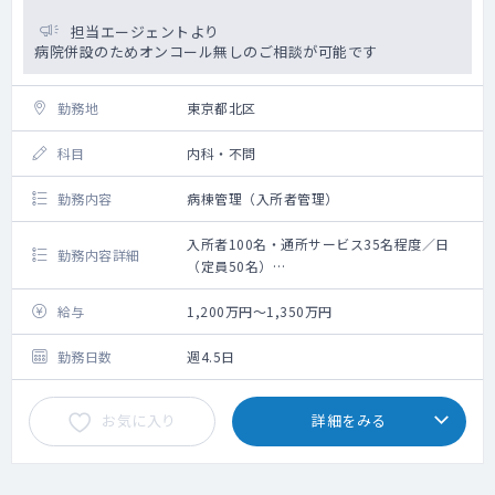
※ほとんどが看護師のファーストコール対
担当エージェントより
応で完結しております
病院併設のためオンコール無しのご相談が可能です
※オンコール呼び出しの際はタクシー利用
が可能です(クリニックが提携しております)
オンコール対応セット一式をお渡し致し
勤務地
東京都北区
ます
・電子カルテ（モバカル）
科目
内科・不問
・総勢約15名体制、患者数も伸びており、今
後も増員傾向です
勤務内容
病棟管理（入所者管理）
常勤医師3名+非常勤1名、看護師8名、事務
5名の体制です
入所者100名・通所サービス35名程度／日
勤務内容詳細
（定員50名）
入所者、通所サービスをご利用の方々の全身
管理業務をお願いいたします
給与
1,200万円～1,350万円
勤務日数
週4.5日
お気に入り
詳細をみる