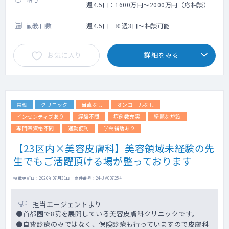
町、中野）を兼務していただきます。
週4.5日：1600万円～2000万円（応相談）
【勤務について】
勤務日数
週4.5日 ※週3日～相談可能
・診療内容や方針で困らないように簡易マニ
ュアルがあります。
お気に入り
詳細をみる
・看護師や事務がサポートして先生方の負
担・不安を軽減します
・その他：保護者の診察、その他法人の定め
るもの
・外来数：50～100名/日（医師1名あたり）
常勤
クリニック
当直なし
オンコールなし
を想定します
・2診体制
インセンティブあり
経験不問
症例数充実
綺麗な施設
・小児総合診療や小児プライマリケアに興味
専門医資格不問
通勤便利
学会補助あり
と熱意がある方、将来的に開業を考えている
【23区内×美容皮膚科】美容領域未経験の先
方を歓迎致します
・勤務時間：平日9時から18時30分、土曜日9
生でもご活躍頂ける場が整っております
時から13時※最後の患者までご対応お願いし
ます。
掲載更新日 : 2026年07月31日 案件番号 : 24-JV007254
・契約の内容によりますが、法人の朝会議（8
時30分）やスタッフミーティングへの参加も
担当エージェントより
お願いします。
●首都圏で8院を展開している美容皮膚科クリニックです。
・学会出席（補助）：可能 （補助 有り：日
●自費診療のみではなく、保険診療も行っていますので皮膚科
程、費用は応相談（原則2年目から検討））