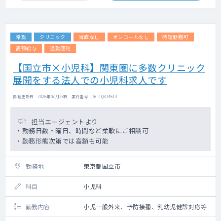
常勤
クリニック
当直なし
オンコールなし
時短勤務可
高額給与
通勤便利
【国立市×小児科】関東圏に多数クリニック
展開をする法人での小児科求人です
掲載更新日 : 2026年07月28日 案件番号 : 26-JQ314613
担当エージェントより
・勤務日数・曜日、時間など柔軟にご相談可
・勤務形態次第では高額も可能
勤務地
東京都国立市
科目
小児科
勤務内容
小児一般外来、予防接種、乳幼児健診対応等