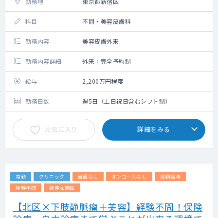
勤務地
東京都新宿区
科目
不問・美容皮膚科
勤務内容
美容皮膚外来
勤務内容詳細
外来：完全予約制
給与
2,200万円程度
勤務日数
週5日（土日祝日含むシフト制）
お気に入り
詳細をみる
常勤
クリニック
当直なし
オンコールなし
高額給与
経験不問
綺麗な施設
【北区×下肢静脈瘤＋美容】経験不問！保険