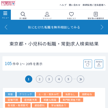
民間医局
ヘルプ
問い合わせ
医師採用ご担当者様へ
求人検索
マイページ
お気に入り
保存済みの
検索条件
秋にむけた転職を無料相談してみる
東京都・小児科の転職・常勤求人検索結果
105
並べ替え
条件保存
件中 1～ 20件を表示
1
2
3
4
5
常勤
クリニック
土・日・祝休み可
当直なし
高額給与
経験不問
症例数充実
綺麗な施設
専門医資格不問
専攻医・専修医可
通勤便利
学会補助あり