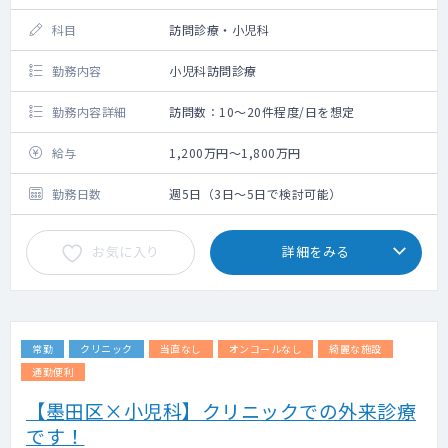
科目
訪問診療・小児科
勤務内容
小児科訪問診療
勤務内容詳細
訪問数：10～20件程度/日を想定
給与
1,200万円～1,800万円
勤務日数
週5日（3日～5日で検討可能）
お気に入り
詳細をみる
常勤
クリニック
当直なし
オンコールなし
綺麗な施設
通勤便利
【墨田区×小児科】クリニックでの外来診療
です！