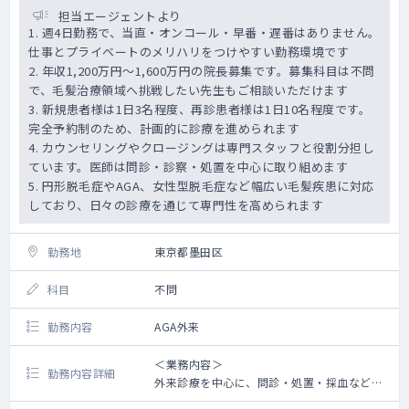
担当エージェントより
1. 週4日勤務で、当直・オンコール・早番・遅番はありません。
仕事とプライベートのメリハリをつけやすい勤務環境です
2. 年収1,200万円～1,600万円の院長募集です。募集科目は不問
で、毛髪治療領域へ挑戦したい先生もご相談いただけます
3. 新規患者様は1日3名程度、再診患者様は1日10名程度です。
完全予約制のため、計画的に診療を進められます
4. カウンセリングやクロージングは専門スタッフと役割分担し
ています。医師は問診・診察・処置を中心に取り組めます
5. 円形脱毛症やAGA、女性型脱毛症など幅広い毛髪疾患に対応
しており、日々の診療を通じて専門性を高められます
勤務地
東京都墨田区
科目
不問
勤務内容
AGA外来
＜業務内容＞
勤務内容詳細
外来診療を中心に、問診・処置・採血などを
ご担当いただきます