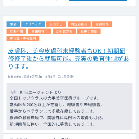
常勤
クリニック
当直なし
時短勤務可
高額給与
経験不問
資格取得可
症例数充実
綺麗な施設
専攻医・専修医可
皮膚科、美容皮膚科未経験者もOK！初期研
修修了後から就職可能。充実の教育体制があ
ります。
掲載更新日 : 2026年07月31日 案件番号 : 22-JT007816
担当エージェントより
全国トップクラスの大手美容医療グループです。
常勤医師200名以上が在籍し、経験者や未経験者、
若手からベテランまで多数在籍しております。
抜群の教育環境で、美容外科専門医の取得も可能。
新規開院に伴い、全国的に募集しております。