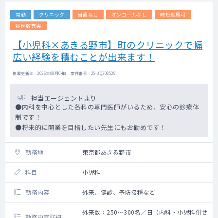
常勤
クリニック
当直なし
オンコールなし
時短勤務可
症例数充実
【小児科×あきる野市】町のクリニックで幅
広い経験を積むことが出来ます！
掲載更新日 : 2026年08月04日 案件番号 : 25-JQ308528
担当エージェントより
●内科を中心とした各科の専門医師がいるため、安心の診療体
制です！
●将来的に開業を目指したい先生にもお勧めです！
勤務地
東京都あきる野市
科目
小児科
勤務内容
外来、健診、予防接種など
外来数：250～300名／日（内科・小児科併せ
勤務内容詳細