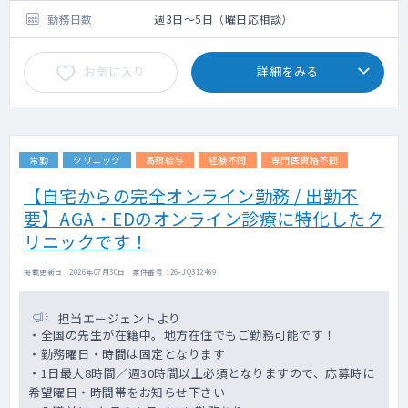
専門的な診察ではなく一時的な対応や処方程
650万～
勤務日数
週3日～5日（曜日応相談）
度となります。
管理医師を行っていただける方の募集になり
◇管理医師
お気に入り
詳細をみる
ます。
720万～
常勤
クリニック
高額給与
経験不問
専門医資格不問
【自宅からの完全オンライン勤務 / 出勤不
要】AGA・EDのオンライン診療に特化したク
リニックです！
掲載更新日 : 2026年07月30日 案件番号 : 26-JQ312469
担当エージェントより
・全国の先生が在籍中。地方在住でもご勤務可能です！
・勤務曜日・時間は固定となります
・1日最大8時間／週30時間以上必須となりますので、応募時に
希望曜日・時間帯をお知らせ下さい