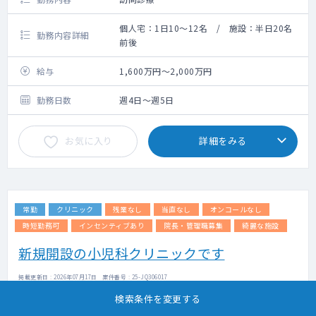
個人宅：1日10～12名 / 施設：半日20名
勤務内容詳細
前後
給与
1,600万円～2,000万円
勤務日数
週4日～週5日
お気に入り
詳細をみる
常勤
クリニック
残業なし
当直なし
オンコールなし
時短勤務可
インセンティブあり
院長・管理職募集
綺麗な施設
新規開設の小児科クリニックです
掲載更新日 : 2026年07月17日 案件番号 : 25-JQ306017
検索条件を変更する
担当エージェントより