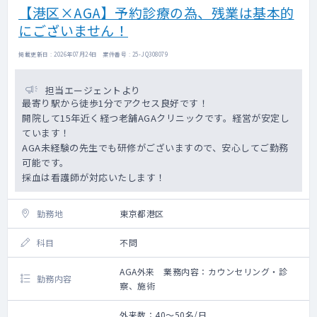
【港区×AGA】予約診療の為、残業は基本的
にございません！
掲載更新日 : 2026年07月24日 案件番号 : 25-JQ308079
担当エージェントより
最寄り駅から徒歩1分でアクセス良好です！
開院して15年近く経つ老舗AGAクリニックです。経営が安定し
ています！
AGA未経験の先生でも研修がございますので、安心してご勤務
可能です。
採血は看護師が対応いたします！
勤務地
東京都港区
科目
不問
AGA外来 業務内容：カウンセリング・診
勤務内容
察、施術
外来数：40～50名/日