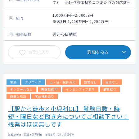
て） ※4～7診体制でコマあたりの対応数
30名程度（小児科）
1,000万円～2,500万円
給与
※週3日 1,000万円～1,200万円
週5日 土日いずれか勤務、残業有で2,200
万円（理事雇用の場合2,500万円）
勤務日数
週3～5日勤務
お気に入り
詳細をみる
常勤
クリニック
土・日・祝休み可
残業なし
当直なし
オンコールなし
時短勤務可
インセンティブあり
高額給与
綺麗な施設
学会補助あり
【駅から徒歩×小児科CL】 勤務日数・時
短・曜日など働き方についてご相談下さい！
残業はほぼ無しです
掲載更新日 : 2026年08月03日 案件番号 : 24-JV006649