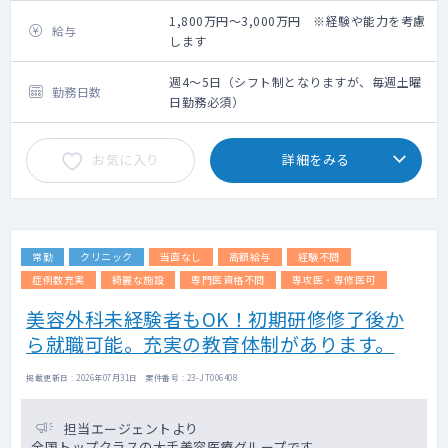
1,800万円～3,000万円 ※経験や能力を考慮
給与
します
週4～5日（シフト制となりますが、毎週土曜
勤務日数
日勤務必須）
お気に入り
詳細をみる
常勤
クリニック
当直なし
高額給与
経験不問
症例数充実
綺麗な施設
専門医資格不問
専攻医・専修医可
美容外科未経験者もOK！初期研修修了後か
ら就職可能。充実の教育体制があります。
掲載更新日 : 2026年07月31日 案件番号 : 23-JT006408
担当エージェントより
全国トップクラスの大手美容医療グループです。