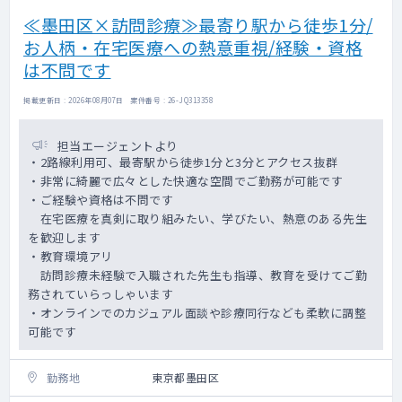
≪墨田区×訪問診療≫最寄り駅から徒歩1分/
お人柄・在宅医療への熱意重視/経験・資格
は不問です
掲載更新日 : 2026年08月07日 案件番号 : 26-JQ313358
担当エージェントより
・2路線利用可、最寄駅から徒歩1分と3分とアクセス抜群
・非常に綺麗で広々とした快適な空間でご勤務が可能です
・ご経験や資格は不問です
在宅医療を真剣に取り組みたい、学びたい、熱意のある先生
を歓迎します
・教育環境アリ
訪問診療未経験で入職された先生も指導、教育を受けてご勤
務されていらっしゃいます
・オンラインでのカジュアル面談や診療同行なども柔軟に調整
可能です
勤務地
東京都墨田区