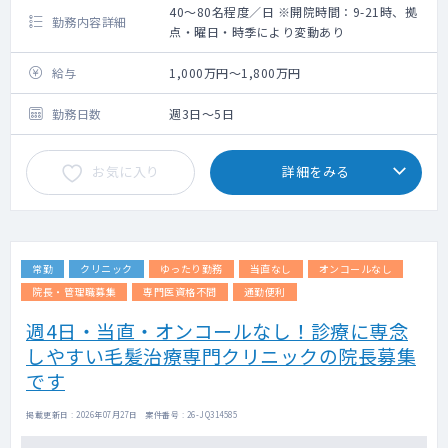
40～80名程度／日 ※開院時間：9-21時、拠
勤務内容詳細
点・曜日・時季により変動あり
給与
1,000万円～1,800万円
勤務日数
週3日～5日
お気に入り
詳細をみる
常勤
クリニック
ゆったり勤務
当直なし
オンコールなし
院長・管理職募集
専門医資格不問
通勤便利
週4日・当直・オンコールなし！診療に専念
しやすい毛髪治療専門クリニックの院長募集
です
掲載更新日 : 2026年07月27日 案件番号 : 26-JQ314585