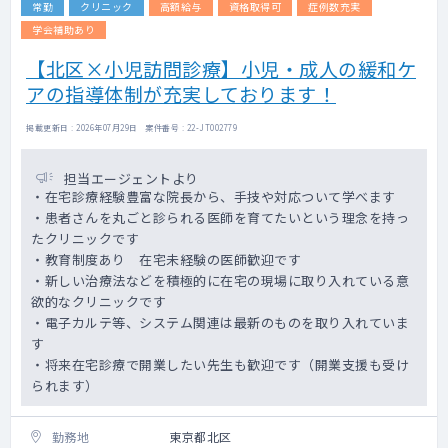
常勤
クリニック
高額給与
資格取得可
症例数充実
学会補助あり
【北区×小児訪問診療】小児・成人の緩和ケ
アの指導体制が充実しております！
掲載更新日 : 2026年07月29日 案件番号 : 22-JT002779
担当エージェントより
・在宅診療経験豊富な院長から、手技や対応ついて学べます
・患者さんを丸ごと診られる医師を育てたいという理念を持っ
たクリニックです
・教育制度あり 在宅未経験の医師歓迎です
・新しい治療法などを積極的に在宅の現場に取り入れている意
欲的なクリニックです
・電子カルテ等、システム関連は最新のものを取り入れていま
す
・将来在宅診療で開業したい先生も歓迎です（開業支援も受け
られます）
勤務地
東京都北区