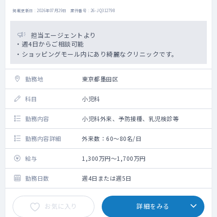
掲載更新日 : 2026年07月29日 案件番号 : 26-JQ312798
担当エージェントより
・週4日からご相談可能
・ショッピングモール内にあり綺麗なクリニックです。
勤務地
東京都墨田区
科目
小児科
勤務内容
小児科外来、予防接種、乳児検診等
勤務内容詳細
外来数：60～80名/日
給与
1,300万円～1,700万円
勤務日数
週4日または週5日
お気に入り
詳細をみる