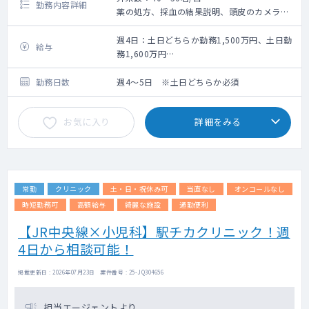
勤務内容詳細
薬の処方、採血の結果説明、頭皮のカメラ撮
影をお願いいたします。
1人に10分の枠を完全予約制にて対応してお
週4日：土日どちらか勤務1,500万円、土日勤
給与
ります。
務1,600万円
予約制の為、残業は基本的にございません。
週5日：土日どちらか勤務1,900万円、土日勤
採血は看護師が対応いたします。
務2,000万円
勤務日数
週4～5日 ※土日どちらか必須
入社前に2日ほど（各3時間／時給11,000円）
研修を行っております。
お気に入り
詳細をみる
常勤
クリニック
土・日・祝休み可
当直なし
オンコールなし
時短勤務可
高額給与
綺麗な施設
通勤便利
【JR中央線×小児科】駅チカクリニック！週
4日から相談可能！
掲載更新日 : 2026年07月23日 案件番号 : 25-JQ304656
担当エージェントより