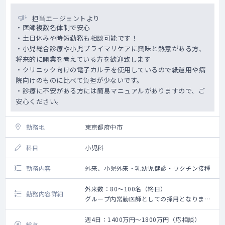
担当エージェントより
・医師複数名体制で安心
・土日休みや時短勤務も相談可能です！
・小児総合診療や小児プライマリケアに興味と熱意がある方、
将来的に開業を考えている方を歓迎致します
・クリニック向けの電子カルテを使用しているので紙運用や病
院向けのものに比べて負担が少ないです。
・診療に不安がある方には簡易マニュアルがありますので、ご
安心ください。
勤務地
東京都府中市
科目
小児科
勤務内容
外来、小児外来・乳幼児健診・ワクチン接種
外来数：80～100名（終日）
勤務内容詳細
グループ内常勤医師としての採用となりま
す。
グループ内クリニック（府中、登戸、小伝馬
週4日：1400万円～1800万円（応相談）
給与