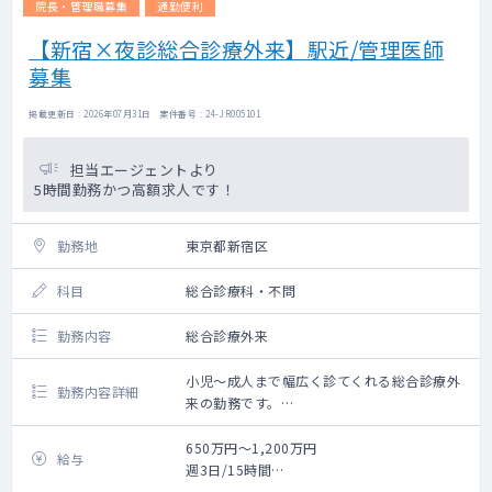
院長・管理職募集
通勤便利
【新宿×夜診総合診療外来】駅近/管理医師
募集
掲載更新日 : 2026年07月31日 案件番号 : 24-JR005101
担当エージェントより
5時間勤務かつ高額求人です！
勤務地
東京都新宿区
科目
総合診療科・不問
勤務内容
総合診療外来
小児～成人まで幅広く診てくれる総合診療外
勤務内容詳細
来の勤務です。
泌尿器・皮膚科標榜ですが、それ以外にも内
科系なども幅広く診れる方を希望しておりま
650万円～1,200万円
給与
す。
週3日/15時間
（イメージとしては夜間の診療所）
◇常勤医