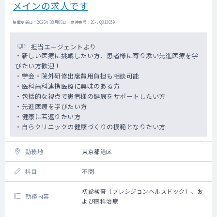
メインの求人です
居宅90%、施設10％程度
4割はガン末期、在宅酸素の方は1割、バルー
ンの方は1割弱、指定難病の方は0.5割、胃ろ
掲載更新日 : 2026年08月06日 案件番号 : 26-JQ313659
うの方は数名
看取り患者数95名（2024年8月～2025年7月
担当エージェントより
の1年間）※2024年5月にオープン
・新しい医療に挑戦したい方、患者様に寄り添い先進医療を学
びたい方歓迎！
≪訪問件数≫
・学会・院外研修出席費用負担も相談可能
多い日で8件～10件程度です。
・医科歯科連携医療に興味のある方
急変などにも対応できるよう、余裕を持った
・包括的な視点で患者様の健康をサポートしたい方
スケジュールにしています。
・先進医療を学びたい方
・健康に若返りたい方
≪診療体制≫
・自らクリニックの健康づくりの模範となりたい方
・基本は医師1名＋看護師1名or2名＋ドライ
バー1名の体制
勤務地
東京都港区
≪1日の流れ≫
・8:30出勤
科目
不問
カンファで前日夜間対応患者の申し送りを
し、重症患者や、当日往診患者、前日採血結
初診検査（プレシジョンヘルスドック）、お
勤務内容
果の確認をします。
よび医科治療
・9:00往診開始/診察
午前中で3～5件程度回ることが多いです。