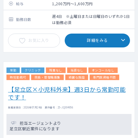
処置に要する時間は、1件あたり5分程度です
給与
1,200万円～1,600万円
カウンセリング用の説明資料を用意している
ため、業務に慣れるまでは資料に沿ってご説
週4日 ※土曜日または日曜日のいずれか1日
勤務日数
明いただければ問題ありません
は勤務必須
新規患者様への対応では、医師によるご説明
は10～15分程度を想定しています
お気に入り
詳細をみる
その後のクロージングはカウンセラーが担当
するため、医師が30～60分かけて一連のカウ
ンセリングを行う体制と比べ、診療に集中し
やすく、業務負担にも配慮された運用となっ
ています
常勤
クリニック
残業なし
当直なし
オンコールなし
＜主な対象疾患＞
時短勤務可
院長・管理職募集
綺麗な施設
専門医資格不問
円形脱毛症：約6割
【足立区×小児科外来】週3日から常勤可能
AGA：約3割
です！
その他：約1割
＜主な処置内容＞
掲載更新日 : 2026年07月24日 案件番号 : 25-JQ304956
注射、カウンセリング、採血など
担当エージェントより
＜外来受診者数＞
足立区駅近案件になります
新規患者様：1日3名程度