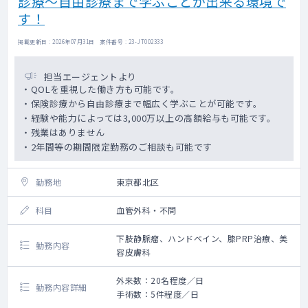
診療～自由診療まで学ぶことが出来る環境で
す！
掲載更新日 : 2026年07月31日 案件番号 : 23-JT002333
担当エージェントより
・QOLを重視した働き方も可能です。
・保険診療から自由診療まで幅広く学ぶことが可能です。
・経験や能力によっては3,000万以上の高額給与も可能です。
・残業はありません
・2年間等の期間限定勤務のご相談も可能です
勤務地
東京都北区
科目
血管外科・不問
下肢静脈瘤、ハンドベイン、膝PRP治療、美
勤務内容
容皮膚科
外来数：20名程度／日
勤務内容詳細
手術数：5件程度／日