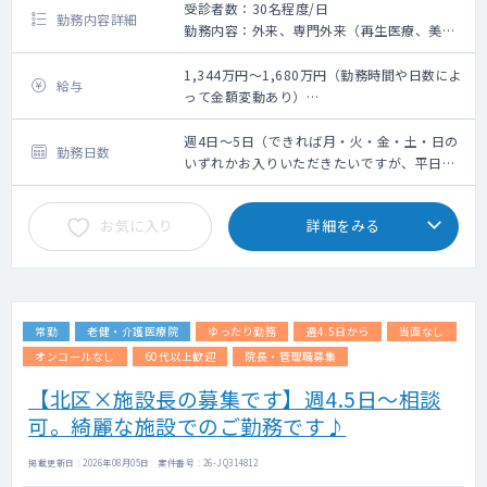
受診者数：30名程度/日
勤務内容詳細
・13:00帰院
勤務内容：外来、専門外来（再生医療、美容
午前中に起きたことをまとめ、順番に休憩
皮膚科、総合診療科）
に入ります。
問診業務、簡単な脂肪採取・皮下組織採取
1,344万円～1,680万円（勤務時間や日数によ
給与
・14:00往診開始/診察
（研修制度有）
って金額変動あり）
午前中同様
※稀に、点滴や採血を依頼する可能性があり
※前年度年収考慮有
・17:00帰院
ます（看護師不在時）
週4日：1,344万円～
週4日～5日（できれば月・火・金・土・日の
勤務日数
残っているオーダーや本日診察した方の情
※美容外科施術は無いので、未経験の先生で
週5日：1,680万円～
いずれかお入りいただきたいですが、平日の
報共有を行います。
も安心です
み4日や5日も検討いたします）
・17:30退社
各自のタスクを終わらせ、オンコール担当
お気に入り
詳細をみる
外来数：10～15名/日（自費診療）
スタッフに引継ぎを行い、帰宅できるスタッ
発熱外来：なし
フから退社していきます。
カルテ：エムスリーデジカル
医師医師：１診体制(曜日によっては２診体制
≪その他≫
の可能性あり)
・オンコール：基本週1日（対応必須）
常勤
老健・介護医療院
ゆったり勤務
週4.5日から
当直なし
主な年齢層：幅広い層の患者様にご縁をいた
ファーストは看護師、セカンドで医師、必
だいておりますが、富裕層の方がメインにな
オンコールなし
60代以上歓迎
院長・管理職募集
要であれば出動
ります
コール実績：0～2回/日、出動実績：1～2
【北区×施設長の募集です】週4.5日～相談
回/週
可。綺麗な施設でのご勤務です♪
待機手当10,000円、出動手当18～22時
10,000円/回 22～翌6時20,000円/回
掲載更新日 : 2026年08月05日 案件番号 : 26-JQ314812
※オンコールは自宅待機となります