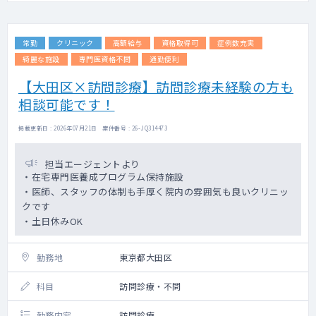
常勤
クリニック
高額給与
資格取得可
症例数充実
綺麗な施設
専門医資格不問
通勤便利
【大田区×訪問診療】訪問診療未経験の方も
相談可能です！
掲載更新日 : 2026年07月21日 案件番号 : 26-JQ314473
担当エージェントより
・在宅専門医養成プログラム保持施設
・医師、スタッフの体制も手厚く院内の雰囲気も良いクリニッ
クです
・土日休みOK
勤務地
東京都大田区
科目
訪問診療・不問
勤務内容
訪問診療