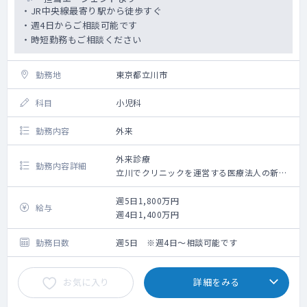
・JR中央線最寄り駅から徒歩すぐ
・週4日からご相談可能です
・時短勤務もご相談ください
勤務地
東京都立川市
科目
小児科
勤務内容
外来
外来診療
勤務内容詳細
立川でクリニックを運営する医療法人の新規
クリニック（2026年4月開院）です
勤務時間は相談の上、時短なども可能です。
週5日1,800万円
給与
ご希望がありましたら検討しますのでお知ら
週4日1,400万円
せください
土曜日のAMだけでも勤務していただける先
勤務日数
週5日 ※週4日～相談可能です
生、歓迎いたします
お気に入り
詳細をみる
◆専門医として外来診療をお任せできる先生
からのご応募をお待ちしております。