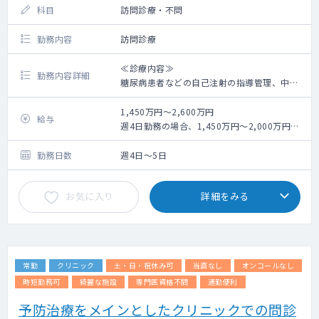
科目
訪問診療・不問
勤務内容
訪問診療
≪診療内容≫
勤務内容詳細
糖尿病患者などの自己注射の指導管理、中心
静脈栄養指導管理、経管栄養指導管理、
自己導尿指導管理、人工呼吸指導管理、在宅
1,450万円～2,600万円
給与
酸素療法指導管理、悪性腫瘍の指導管理、
週4日勤務の場合、1,450万円～2,000万円、
痛みの緩和指導、重度褥瘡の指導管理、胸腔
週5日勤務の場合、1,800万円～2,600万円
穿刺/腹腔穿刺 等
※別途手当支給あり（交通費、時間外手当、
勤務日数
週4日～5日
オンコール手当 等）
軽い病状の方から重症の方まで幅広く、高齢
※未経験・転科希望の場合、週5日1,800万
お気に入り
詳細をみる
の独居の方や若いご家族と暮らしている方な
円、週4日1,450万円の提示になります。
ど様々です。
※技能に応じて、医師には3つのランクに分け
当院の特徴としては、終末期の患者さんや医
られ、医療的必要度の高い患者にどの程度対
療依存度の高い方を多く診ています。
応ができるかを基に院長が判断して面接後に
提示
常勤
クリニック
土・日・祝休み可
当直なし
オンコールなし
≪患者数≫
※固定残業 有（20時間）
200名強（2026年6月時点）
時短勤務可
綺麗な施設
専門医資格不問
通勤便利
※2025年9月時点で80名程度、右肩上がりで
予防治療をメインとしたクリニックでの問診
成長しているクリニックです